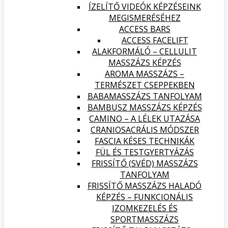
ÍZELÍTŐ VIDEÓK KÉPZÉSEINK
MEGISMERÉSÉHEZ
ACCESS BARS
ACCESS FACELIFT
ALAKFORMÁLÓ – CELLULIT
MASSZÁZS KÉPZÉS
AROMA MASSZÁZS –
TERMÉSZET CSEPPEKBEN
BABAMASSZÁZS TANFOLYAM
BAMBUSZ MASSZÁZS KÉPZÉS
CAMINO – A LÉLEK UTAZÁSA
CRANIOSACRÁLIS MÓDSZER
FASCIA KÉSES TECHNIKÁK
FÜL ÉS TESTGYERTYÁZÁS
FRISSÍTŐ (SVÉD) MASSZÁZS
TANFOLYAM
FRISSÍTŐ MASSZÁZS HALADÓ
KÉPZÉS – FUNKCIONÁLIS
IZOMKEZELÉS ÉS
SPORTMASSZÁZS