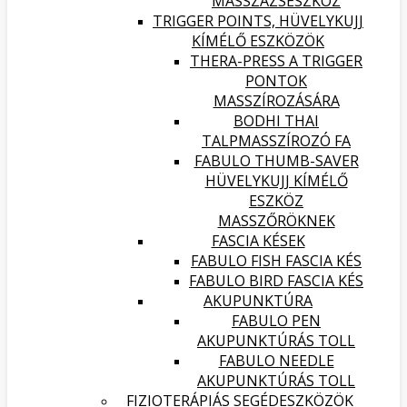
MASSZÁZSESZKÖZ
TRIGGER POINTS, HÜVELYKUJJ
KÍMÉLŐ ESZKÖZÖK
THERA-PRESS A TRIGGER
PONTOK
MASSZÍROZÁSÁRA
BODHI THAI
TALPMASSZÍROZÓ FA
FABULO THUMB-SAVER
HÜVELYKUJJ KÍMÉLŐ
ESZKÖZ
MASSZŐRÖKNEK
FASCIA KÉSEK
FABULO FISH FASCIA KÉS
FABULO BIRD FASCIA KÉS
AKUPUNKTÚRA
FABULO PEN
AKUPUNKTÚRÁS TOLL
FABULO NEEDLE
AKUPUNKTÚRÁS TOLL
FIZIOTERÁPIÁS SEGÉDESZKÖZÖK