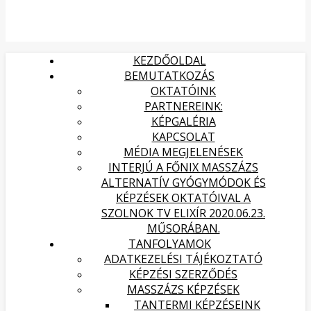
KEZDŐOLDAL
BEMUTATKOZÁS
OKTATÓINK
PARTNEREINK:
KÉPGALÉRIA
KAPCSOLAT
MÉDIA MEGJELENÉSEK
INTERJÚ A FŐNIX MASSZÁZS
ALTERNATÍV GYÓGYMÓDOK ÉS
KÉPZÉSEK OKTATÓIVAL A
SZOLNOK TV ELIXÍR 2020.06.23.
MŰSORÁBAN.
TANFOLYAMOK
ADATKEZELÉSI TÁJÉKOZTATÓ
KÉPZÉSI SZERZŐDÉS
MASSZÁZS KÉPZÉSEK
TANTERMI KÉPZÉSEINK