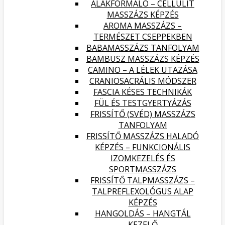
ALAKFORMÁLÓ – CELLULIT
MASSZÁZS KÉPZÉS
AROMA MASSZÁZS –
TERMÉSZET CSEPPEKBEN
BABAMASSZÁZS TANFOLYAM
BAMBUSZ MASSZÁZS KÉPZÉS
CAMINO – A LÉLEK UTAZÁSA
CRANIOSACRÁLIS MÓDSZER
FASCIA KÉSES TECHNIKÁK
FÜL ÉS TESTGYERTYÁZÁS
FRISSÍTŐ (SVÉD) MASSZÁZS
TANFOLYAM
FRISSÍTŐ MASSZÁZS HALADÓ
KÉPZÉS – FUNKCIONÁLIS
IZOMKEZELÉS ÉS
SPORTMASSZÁZS
FRISSÍTŐ TALPMASSZÁZS –
TALPREFLEXOLÓGUS ALAP
KÉPZÉS
HANGOLDÁS – HANGTÁL
KEZELŐ