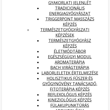
GYAKORLATI JELENLÉT
TRADICIONÁLIS
ENERGIAGYÓGYÁSZAT
TRIGGERPONT MASSZÁZS
KÉPZÉS
TERMÉSZETGYÓGYÁSZATI
KÉPZÉSEK
TERMÉSZETGYÓGYÁSZ
KÉPZÉS
ÉLETMÓDTÁBOR
EGÉSZSÉGÜGYI MODUL
AROMATERÁPIA
BACH VIRÁGTERÁPIA
LABORLELETEK ÉRTELMEZÉSE
HOLISZTIKUS FŰSZER ÉS
GYÓGYNÖVÉNY TANÁCSADÓ,
FITOTERÁPIA KÉPZÉS
REFLEXOLÓGUS KÉPZÉS
KINEZIOLÓGUS KÉPZÉS
FÜLAKUPUNKTÚRÁS