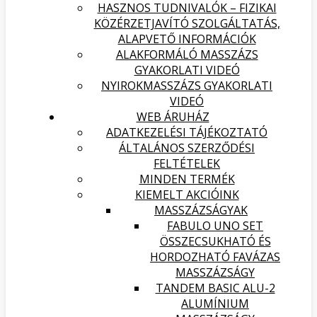
HASZNOS TUDNIVALÓK – FIZIKAI
KÖZÉRZETJAVÍTÓ SZOLGÁLTATÁS,
ALAPVETŐ INFORMÁCIÓK
ALAKFORMÁLÓ MASSZÁZS
GYAKORLATI VIDEÓ
NYIROKMASSZÁZS GYAKORLATI
VIDEÓ
WEB ÁRUHÁZ
ADATKEZELÉSI TÁJÉKOZTATÓ
ÁLTALÁNOS SZERZŐDÉSI
FELTÉTELEK
MINDEN TERMÉK
KIEMELT AKCIÓINK
MASSZÁZSÁGYAK
FABULO UNO SET
ÖSSZECSUKHATÓ ÉS
HORDOZHATÓ FAVÁZAS
MASSZÁZSÁGY
TANDEM BASIC ALU-2
ALUMÍNIUM