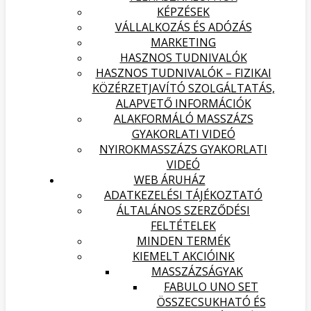
KÉPZÉSEK
VÁLLALKOZÁS ÉS ADÓZÁS
MARKETING
HASZNOS TUDNIVALÓK
HASZNOS TUDNIVALÓK – FIZIKAI
KÖZÉRZETJAVÍTÓ SZOLGÁLTATÁS,
ALAPVETŐ INFORMÁCIÓK
ALAKFORMÁLÓ MASSZÁZS
GYAKORLATI VIDEÓ
NYIROKMASSZÁZS GYAKORLATI
VIDEÓ
WEB ÁRUHÁZ
ADATKEZELÉSI TÁJÉKOZTATÓ
ÁLTALÁNOS SZERZŐDÉSI
FELTÉTELEK
MINDEN TERMÉK
KIEMELT AKCIÓINK
MASSZÁZSÁGYAK
FABULO UNO SET
ÖSSZECSUKHATÓ ÉS