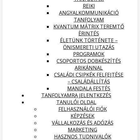
REIKI
ANGYALKOMMUNIKÁCIÓ
TANFOLYAM
KVANTUM MÁTRIX TEREMTŐ
ÈRINTÉS
ÉLETÜNK TÖRTÉNETE –
ÖNISMERETI UTAZÁS
PROGRAMOK
CSOPORTOS DOBKÉSZÍTÉS
ARIKÁNNAL
CSALÁDI CSIPKÉK FELFEJTÉSE
– CSALÁDÁLLÍTÁS
MANDALA FESTÉS
TANFOLYAMRA JELENTKEZÉS
TANULÓI OLDAL
FELHASZNÁLÓI FIÓK
KÉPZÉSEK
VÁLLALKOZÁS ÉS ADÓZÁS
MARKETING
HASZNOS TUDNIVALÓK