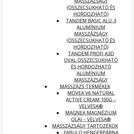
MASSZÁZSÁGY
(ÖSSZECSUKHATÓ ÉS
HORDOZHATÓ)
TANDEM BASIC ALU-3
ALUMÍNIUM
MASSZÁZSÁGY
(ÖSSZECSUKHATÓ ÉS
HORDOZHATÓ)
TANDEM PROFI A3D
OVAL ÖSSZECSUKHATÓ
ÉS HORDOZHATÓ
ALUMÍNIUM
MASSZÁZSÁGY
MASSZÁZS TERMÉKEK
MOVEA V6 NATURAL
ACTIVE CREAM 100G –
VELVESA®
MAGNEA MAGNÉZIUM
OLAJ – VELVESA®
MASSZÁZSÁGY TARTOZÉKOK
FABULO HENGERPÁRNA