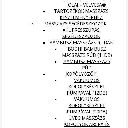
OLAJ – VELVESA®
TARTOZÉKOK MASSZÁZS
KÉSZÍTMÉNYEKHEZ
MASSZÁZS SEGÉDESZKÖZÖK
AKUPRESSZÚRÁS
SEGÉDESZKÖZÖK
BAMBUSZ MASSZÁZS RUDAK
BODHI BAMBUSZ
MASSZÁZS RÚD (11DB)
BAMBUSZ MASSZÁZS
RÚD
KÖPÖLYÖZŐK
VÁKUUMOS
KÖPÖLYKÉSZLET
PUMPÁVAL (12DB)
VÁKUUMOS
KÖPÖLYKÉSZLET
PUMPÁVAL (20DB)
ÜVEG MASSZÁZS
KÖPÖLYÖK ARCRA ÉS