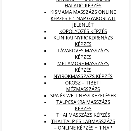
HALADÓ KÉPZÉS
KISMAMA MASSZÁZS ONLINE
KÉPZÉS + 1 NAP GYAKORLATI
JELENLÉT
KÖPÖLYÖZÉS KÉPZÉS
KLINIKAI NYIROKDRENÁZS
KÉPZÉS
LÁVAKÖVES MASSZÁZS
KÉPZÉS
METAMORF MASSZÁZS
KÉPZÉS
NYIROKMASSZÁZS KÉPZÉS
OROSZ – TIBETI
MÉZMASSZÁZS
SPA ÉS WELLNESS KEZELÉSEK
TALPCSAKRA MASSZÁZS
KÉPZÉS
THAI MASSZÁZS KÉPZÉS
THAI TALP ÉS LÁBMASSZÁZS
– ONLINE KÉPZÉS + 1 NAP