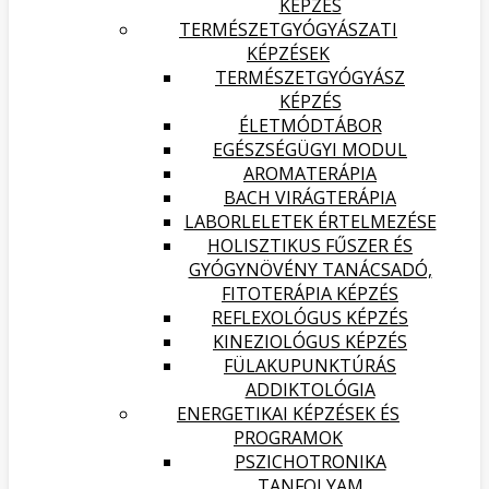
KÉPZÉS
TERMÉSZETGYÓGYÁSZATI
KÉPZÉSEK
TERMÉSZETGYÓGYÁSZ
KÉPZÉS
ÉLETMÓDTÁBOR
EGÉSZSÉGÜGYI MODUL
AROMATERÁPIA
BACH VIRÁGTERÁPIA
LABORLELETEK ÉRTELMEZÉSE
HOLISZTIKUS FŰSZER ÉS
GYÓGYNÖVÉNY TANÁCSADÓ,
FITOTERÁPIA KÉPZÉS
REFLEXOLÓGUS KÉPZÉS
KINEZIOLÓGUS KÉPZÉS
FÜLAKUPUNKTÚRÁS
ADDIKTOLÓGIA
ENERGETIKAI KÉPZÉSEK ÉS
PROGRAMOK
PSZICHOTRONIKA
TANFOLYAM