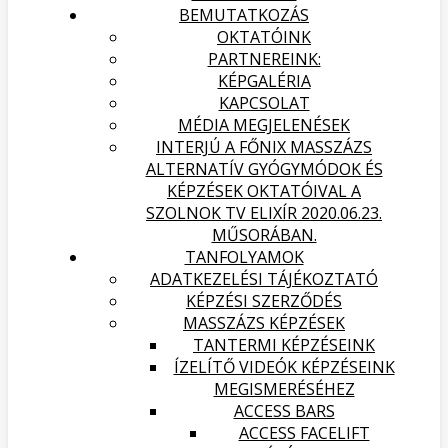
BEMUTATKOZÁS
OKTATÓINK
PARTNEREINK:
KÉPGALÉRIA
KAPCSOLAT
MÉDIA MEGJELENÉSEK
INTERJÚ A FŐNIX MASSZÁZS
ALTERNATÍV GYÓGYMÓDOK ÉS
KÉPZÉSEK OKTATÓIVAL A
SZOLNOK TV ELIXÍR 2020.06.23.
MŰSORÁBAN.
TANFOLYAMOK
ADATKEZELÉSI TÁJÉKOZTATÓ
KÉPZÉSI SZERZŐDÉS
MASSZÁZS KÉPZÉSEK
TANTERMI KÉPZÉSEINK
ÍZELÍTŐ VIDEÓK KÉPZÉSEINK
MEGISMERÉSÉHEZ
ACCESS BARS
ACCESS FACELIFT