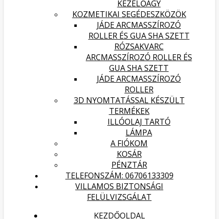
KEZELŐÁGY
KOZMETIKAI SEGÉDESZKÖZÖK
JÁDE ARCMASSZÍROZÓ
ROLLER ÉS GUA SHA SZETT
RÓZSAKVARC
ARCMASSZÍROZÓ ROLLER ÉS
GUA SHA SZETT
JÁDE ARCMASSZÍROZÓ
ROLLER
3D NYOMTATÁSSAL KÉSZÜLT
TERMÉKEK
ILLÓOLAJ TARTÓ
LÁMPA
A FIÓKOM
KOSÁR
PÉNZTÁR
TELEFONSZÁM: 06706133309
VILLAMOS BIZTONSÁGI
FELÜLVIZSGÁLAT
KEZDŐOLDAL