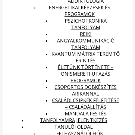
ADDIKTOLÓGIA
ENERGETIKAI KÉPZÉSEK ÉS
PROGRAMOK
PSZICHOTRONIKA
TANFOLYAM
REIKI
ANGYALKOMMUNIKÁCIÓ
TANFOLYAM
KVANTUM MÁTRIX TEREMTŐ
ÈRINTÉS
ÉLETÜNK TÖRTÉNETE –
ÖNISMERETI UTAZÁS
PROGRAMOK
CSOPORTOS DOBKÉSZÍTÉS
ARIKÁNNAL
CSALÁDI CSIPKÉK FELFEJTÉSE
– CSALÁDÁLLÍTÁS
MANDALA FESTÉS
TANFOLYAMRA JELENTKEZÉS
TANULÓI OLDAL
FELHASZNÁLÓI FIÓK