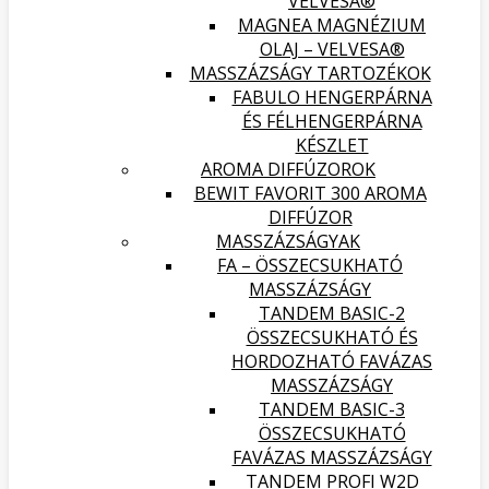
VELVESA®
MAGNEA MAGNÉZIUM
OLAJ – VELVESA®
MASSZÁZSÁGY TARTOZÉKOK
FABULO HENGERPÁRNA
ÉS FÉLHENGERPÁRNA
KÉSZLET
AROMA DIFFÚZOROK
BEWIT FAVORIT 300 AROMA
DIFFÚZOR
MASSZÁZSÁGYAK
FA – ÖSSZECSUKHATÓ
MASSZÁZSÁGY
TANDEM BASIC-2
ÖSSZECSUKHATÓ ÉS
HORDOZHATÓ FAVÁZAS
MASSZÁZSÁGY
TANDEM BASIC-3
ÖSSZECSUKHATÓ
FAVÁZAS MASSZÁZSÁGY
TANDEM PROFI W2D