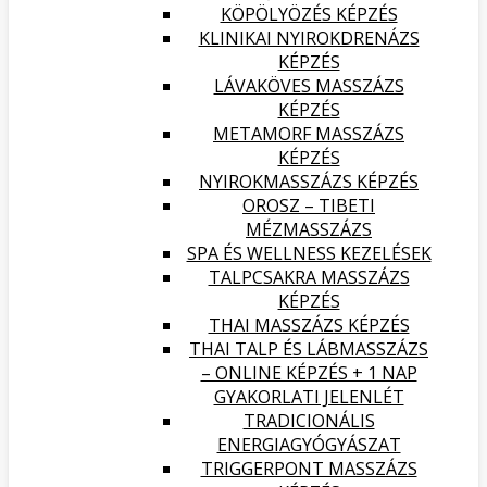
KÖPÖLYÖZÉS KÉPZÉS
KLINIKAI NYIROKDRENÁZS
KÉPZÉS
LÁVAKÖVES MASSZÁZS
KÉPZÉS
METAMORF MASSZÁZS
KÉPZÉS
NYIROKMASSZÁZS KÉPZÉS
OROSZ – TIBETI
MÉZMASSZÁZS
SPA ÉS WELLNESS KEZELÉSEK
TALPCSAKRA MASSZÁZS
KÉPZÉS
THAI MASSZÁZS KÉPZÉS
THAI TALP ÉS LÁBMASSZÁZS
– ONLINE KÉPZÉS + 1 NAP
GYAKORLATI JELENLÉT
TRADICIONÁLIS
ENERGIAGYÓGYÁSZAT
TRIGGERPONT MASSZÁZS