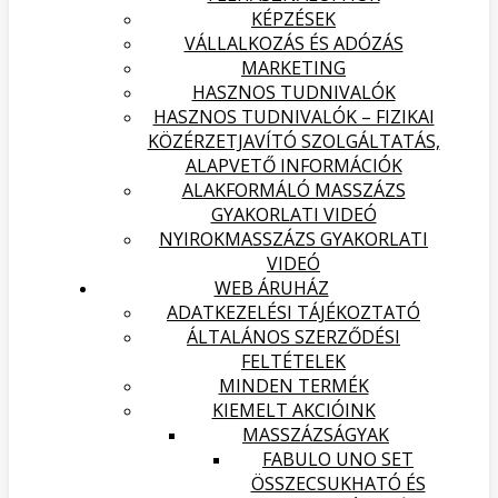
KÉPZÉSEK
VÁLLALKOZÁS ÉS ADÓZÁS
MARKETING
HASZNOS TUDNIVALÓK
HASZNOS TUDNIVALÓK – FIZIKAI
KÖZÉRZETJAVÍTÓ SZOLGÁLTATÁS,
ALAPVETŐ INFORMÁCIÓK
ALAKFORMÁLÓ MASSZÁZS
GYAKORLATI VIDEÓ
NYIROKMASSZÁZS GYAKORLATI
VIDEÓ
WEB ÁRUHÁZ
ADATKEZELÉSI TÁJÉKOZTATÓ
ÁLTALÁNOS SZERZŐDÉSI
FELTÉTELEK
MINDEN TERMÉK
KIEMELT AKCIÓINK
MASSZÁZSÁGYAK
FABULO UNO SET
ÖSSZECSUKHATÓ ÉS