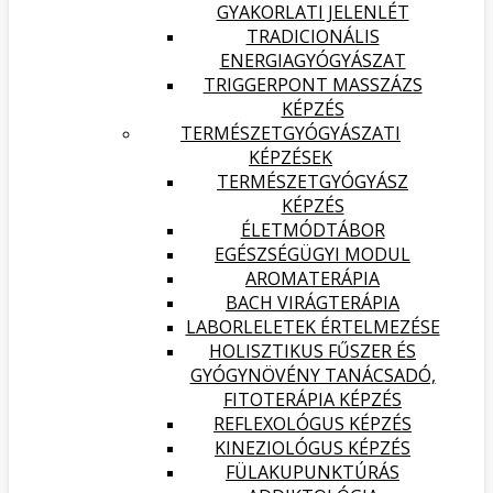
GYAKORLATI JELENLÉT
TRADICIONÁLIS
ENERGIAGYÓGYÁSZAT
TRIGGERPONT MASSZÁZS
KÉPZÉS
TERMÉSZETGYÓGYÁSZATI
KÉPZÉSEK
TERMÉSZETGYÓGYÁSZ
KÉPZÉS
ÉLETMÓDTÁBOR
EGÉSZSÉGÜGYI MODUL
AROMATERÁPIA
BACH VIRÁGTERÁPIA
LABORLELETEK ÉRTELMEZÉSE
HOLISZTIKUS FŰSZER ÉS
GYÓGYNÖVÉNY TANÁCSADÓ,
FITOTERÁPIA KÉPZÉS
REFLEXOLÓGUS KÉPZÉS
KINEZIOLÓGUS KÉPZÉS
FÜLAKUPUNKTÚRÁS