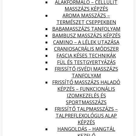
ALAKFORMÁLÓ – CELLULIT
MASSZÁZS KÉPZÉS
AROMA MASSZÁZS –
TERMÉSZET CSEPPEKBEN
BABAMASSZÁZS TANFOLYAM
BAMBUSZ MASSZÁZS KÉPZÉS
CAMINO – A LÉLEK UTAZÁSA
CRANIOSACRÁLIS MÓDSZER
FASCIA KÉSES TECHNIKÁK
FÜL ÉS TESTGYERTYÁZÁS
FRISSÍTŐ (SVÉD) MASSZÁZS
TANFOLYAM
FRISSÍTŐ MASSZÁZS HALADÓ
KÉPZÉS – FUNKCIONÁLIS
IZOMKEZELÉS ÉS
SPORTMASSZÁZS
FRISSÍTŐ TALPMASSZÁZS –
TALPREFLEXOLÓGUS ALAP
KÉPZÉS
HANGOLDÁS – HANGTÁL
KEZELŐ