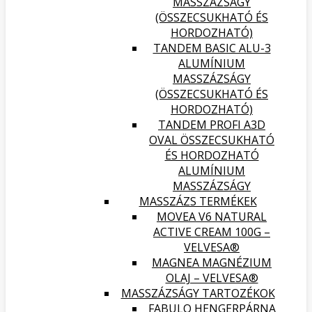
MASSZÁZSÁGY
(ÖSSZECSUKHATÓ ÉS
HORDOZHATÓ)
TANDEM BASIC ALU-3
ALUMÍNIUM
MASSZÁZSÁGY
(ÖSSZECSUKHATÓ ÉS
HORDOZHATÓ)
TANDEM PROFI A3D
OVAL ÖSSZECSUKHATÓ
ÉS HORDOZHATÓ
ALUMÍNIUM
MASSZÁZSÁGY
MASSZÁZS TERMÉKEK
MOVEA V6 NATURAL
ACTIVE CREAM 100G –
VELVESA®
MAGNEA MAGNÉZIUM
OLAJ – VELVESA®
MASSZÁZSÁGY TARTOZÉKOK
FABULO HENGERPÁRNA