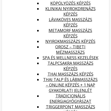
KÖPÖLYÖZÉS KÉPZÉS
KLINIKAI NYIROKDRENÁZS
KÉPZÉS
LÁVAKÖVES MASSZÁZS
KÉPZÉS
METAMORF MASSZÁZS
KÉPZÉS
NYIROKMASSZÁZS KÉPZÉS
OROSZ – TIBETI
MÉZMASSZÁZS
SPA ÉS WELLNESS KEZELÉSEK
TALPCSAKRA MASSZÁZS
KÉPZÉS
THAI MASSZÁZS KÉPZÉS
THAI TALP ÉS LÁBMASSZÁZS
– ONLINE KÉPZÉS + 1 NAP
GYAKORLATI JELENLÉT
TRADICIONÁLIS
ENERGIAGYÓGYÁSZAT
TRIGGERPONT MASSZÁZS