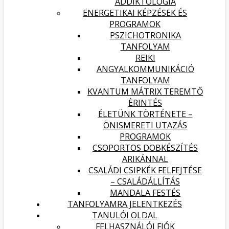
ADDIKTOLÓGIA
ENERGETIKAI KÉPZÉSEK ÉS
PROGRAMOK
PSZICHOTRONIKA
TANFOLYAM
REIKI
ANGYALKOMMUNIKÁCIÓ
TANFOLYAM
KVANTUM MÁTRIX TEREMTŐ
ÈRINTÉS
ÉLETÜNK TÖRTÉNETE –
ÖNISMERETI UTAZÁS
PROGRAMOK
CSOPORTOS DOBKÉSZÍTÉS
ARIKÁNNAL
CSALÁDI CSIPKÉK FELFEJTÉSE
– CSALÁDÁLLÍTÁS
MANDALA FESTÉS
TANFOLYAMRA JELENTKEZÉS
TANULÓI OLDAL
FELHASZNÁLÓI FIÓK