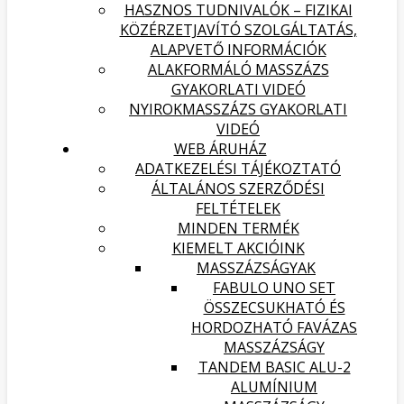
HASZNOS TUDNIVALÓK – FIZIKAI
KÖZÉRZETJAVÍTÓ SZOLGÁLTATÁS,
ALAPVETŐ INFORMÁCIÓK
ALAKFORMÁLÓ MASSZÁZS
GYAKORLATI VIDEÓ
NYIROKMASSZÁZS GYAKORLATI
VIDEÓ
WEB ÁRUHÁZ
ADATKEZELÉSI TÁJÉKOZTATÓ
ÁLTALÁNOS SZERZŐDÉSI
FELTÉTELEK
MINDEN TERMÉK
KIEMELT AKCIÓINK
MASSZÁZSÁGYAK
FABULO UNO SET
ÖSSZECSUKHATÓ ÉS
HORDOZHATÓ FAVÁZAS
MASSZÁZSÁGY
TANDEM BASIC ALU-2
ALUMÍNIUM