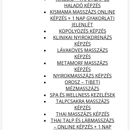
HALADÓ KÉPZÉS
KISMAMA MASSZÁZS ONLINE
KÉPZÉS + 1 NAP GYAKORLATI
JELENLÉT
KÖPÖLYÖZÉS KÉPZÉS
KLINIKAI NYIROKDRENÁZS
KÉPZÉS
LÁVAKÖVES MASSZÁZS
KÉPZÉS
METAMORF MASSZÁZS
KÉPZÉS
NYIROKMASSZÁZS KÉPZÉS
OROSZ – TIBETI
MÉZMASSZÁZS
SPA ÉS WELLNESS KEZELÉSEK
TALPCSAKRA MASSZÁZS
KÉPZÉS
THAI MASSZÁZS KÉPZÉS
THAI TALP ÉS LÁBMASSZÁZS
– ONLINE KÉPZÉS + 1 NAP