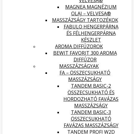
VELVESA®
MAGNEA MAGNÉZIUM
OLAJ – VELVESA®
MASSZÁZSÁGY TARTOZÉKOK
FABULO HENGERPÁRNA
ÉS FÉLHENGERPÁRNA
KÉSZLET
AROMA DIFFÚZOROK
BEWIT FAVORIT 300 AROMA
DIFFÚZOR
MASSZÁZSÁGYAK
FA – ÖSSZECSUKHATÓ
MASSZÁZSÁGY
TANDEM BASIC-2
ÖSSZECSUKHATÓ ÉS
HORDOZHATÓ FAVÁZAS
MASSZÁZSÁGY
TANDEM BASIC-3
ÖSSZECSUKHATÓ
FAVÁZAS MASSZÁZSÁGY
TANDEM PROFI W2D