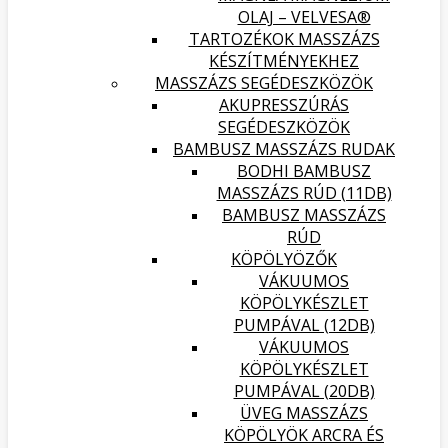
OLAJ – VELVESA®
TARTOZÉKOK MASSZÁZS
KÉSZÍTMÉNYEKHEZ
MASSZÁZS SEGÉDESZKÖZÖK
AKUPRESSZÚRÁS
SEGÉDESZKÖZÖK
BAMBUSZ MASSZÁZS RUDAK
BODHI BAMBUSZ
MASSZÁZS RÚD (11DB)
BAMBUSZ MASSZÁZS
RÚD
KÖPÖLYÖZŐK
VÁKUUMOS
KÖPÖLYKÉSZLET
PUMPÁVAL (12DB)
VÁKUUMOS
KÖPÖLYKÉSZLET
PUMPÁVAL (20DB)
ÜVEG MASSZÁZS
KÖPÖLYÖK ARCRA ÉS