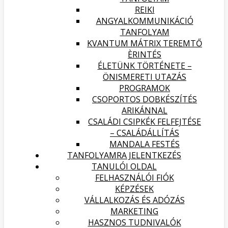
REIKI
ANGYALKOMMUNIKÁCIÓ
TANFOLYAM
KVANTUM MÁTRIX TEREMTŐ
ÈRINTÉS
ÉLETÜNK TÖRTÉNETE –
ÖNISMERETI UTAZÁS
PROGRAMOK
CSOPORTOS DOBKÉSZÍTÉS
ARIKÁNNAL
CSALÁDI CSIPKÉK FELFEJTÉSE
– CSALÁDÁLLÍTÁS
MANDALA FESTÉS
TANFOLYAMRA JELENTKEZÉS
TANULÓI OLDAL
FELHASZNÁLÓI FIÓK
KÉPZÉSEK
VÁLLALKOZÁS ÉS ADÓZÁS
MARKETING
HASZNOS TUDNIVALÓK