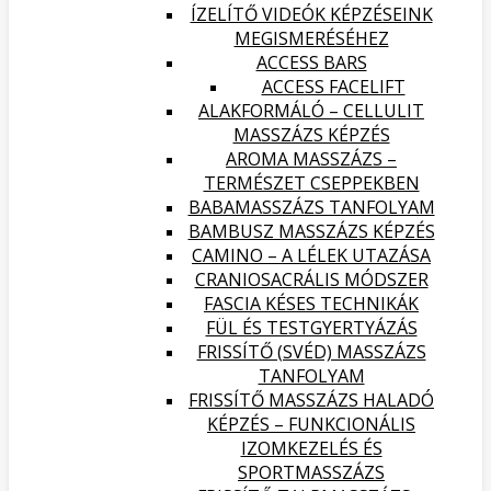
ÍZELÍTŐ VIDEÓK KÉPZÉSEINK
MEGISMERÉSÉHEZ
ACCESS BARS
ACCESS FACELIFT
ALAKFORMÁLÓ – CELLULIT
MASSZÁZS KÉPZÉS
AROMA MASSZÁZS –
TERMÉSZET CSEPPEKBEN
BABAMASSZÁZS TANFOLYAM
BAMBUSZ MASSZÁZS KÉPZÉS
CAMINO – A LÉLEK UTAZÁSA
CRANIOSACRÁLIS MÓDSZER
FASCIA KÉSES TECHNIKÁK
FÜL ÉS TESTGYERTYÁZÁS
FRISSÍTŐ (SVÉD) MASSZÁZS
TANFOLYAM
FRISSÍTŐ MASSZÁZS HALADÓ
KÉPZÉS – FUNKCIONÁLIS
IZOMKEZELÉS ÉS
SPORTMASSZÁZS