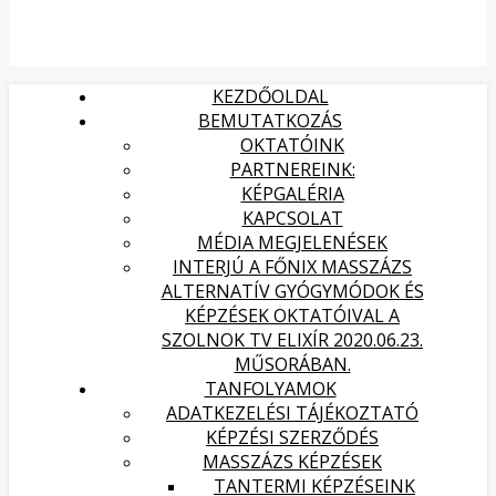
KEZDŐOLDAL
BEMUTATKOZÁS
OKTATÓINK
PARTNEREINK:
KÉPGALÉRIA
KAPCSOLAT
MÉDIA MEGJELENÉSEK
INTERJÚ A FŐNIX MASSZÁZS
ALTERNATÍV GYÓGYMÓDOK ÉS
KÉPZÉSEK OKTATÓIVAL A
SZOLNOK TV ELIXÍR 2020.06.23.
MŰSORÁBAN.
TANFOLYAMOK
ADATKEZELÉSI TÁJÉKOZTATÓ
KÉPZÉSI SZERZŐDÉS
MASSZÁZS KÉPZÉSEK
TANTERMI KÉPZÉSEINK