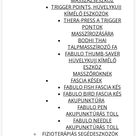
MASSZÁZSESZKÖZ
TRIGGER POINTS, HÜVELYKUJJ
KÍMÉLŐ ESZKÖZÖK
THERA-PRESS A TRIGGER
PONTOK
MASSZÍROZÁSÁRA
BODHI THAI
TALPMASSZÍROZÓ FA
FABULO THUMB-SAVER
HÜVELYKUJJ KÍMÉLŐ
ESZKÖZ
MASSZŐRÖKNEK
FASCIA KÉSEK
FABULO FISH FASCIA KÉS
FABULO BIRD FASCIA KÉS
AKUPUNKTÚRA
FABULO PEN
AKUPUNKTÚRÁS TOLL
FABULO NEEDLE
AKUPUNKTÚRÁS TOLL
FIZIOTERÁPIÁS SEGÉDESZKÖZÖK