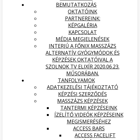
BEMUTATKOZÁS
OKTATÓINK
PARTNEREINK:
KÉPGALÉRIA
KAPCSOLAT
MÉDIA MEGJELENÉSEK
INTERJÚ A FŐNIX MASSZÁZS
ALTERNATÍV GYÓGYMÓDOK ÉS
KÉPZÉSEK OKTATÓIVAL A
SZOLNOK TV ELIXÍR 2020.06.23.
MŰSORÁBAN.
TANFOLYAMOK
ADATKEZELÉSI TÁJÉKOZTATÓ
KÉPZÉSI SZERZŐDÉS
MASSZÁZS KÉPZÉSEK
TANTERMI KÉPZÉSEINK
ÍZELÍTŐ VIDEÓK KÉPZÉSEINK
MEGISMERÉSÉHEZ
ACCESS BARS
ACCESS FACELIFT