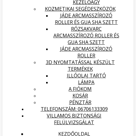
KEZELŐÁGY
KOZMETIKAI SEGÉDESZKÖZÖK
JÁDE ARCMASSZÍROZÓ
ROLLER ÉS GUA SHA SZETT
RÓZSAKVARC
ARCMASSZÍROZÓ ROLLER ÉS
GUA SHA SZETT
JÁDE ARCMASSZÍROZÓ
ROLLER
3D NYOMTATÁSSAL KÉSZÜLT
TERMÉKEK
ILLÓOLAJ TARTÓ
LÁMPA
A FIÓKOM
KOSÁR
PÉNZTÁR
TELEFONSZÁM: 06706133309
VILLAMOS BIZTONSÁGI
FELÜLVIZSGÁLAT
KEZDŐOLDAL