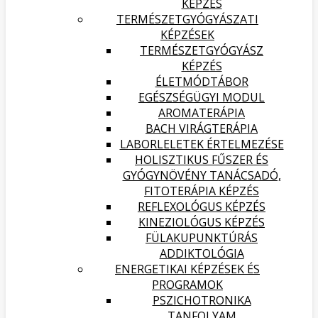
KÉPZÉS
TERMÉSZETGYÓGYÁSZATI
KÉPZÉSEK
TERMÉSZETGYÓGYÁSZ
KÉPZÉS
ÉLETMÓDTÁBOR
EGÉSZSÉGÜGYI MODUL
AROMATERÁPIA
BACH VIRÁGTERÁPIA
LABORLELETEK ÉRTELMEZÉSE
HOLISZTIKUS FŰSZER ÉS
GYÓGYNÖVÉNY TANÁCSADÓ,
FITOTERÁPIA KÉPZÉS
REFLEXOLÓGUS KÉPZÉS
KINEZIOLÓGUS KÉPZÉS
FÜLAKUPUNKTÚRÁS
ADDIKTOLÓGIA
ENERGETIKAI KÉPZÉSEK ÉS
PROGRAMOK
PSZICHOTRONIKA
TANFOLYAM