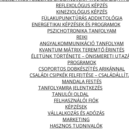
REFLEXOLÓGUS KÉPZÉS
KINEZIOLÓGUS KÉPZÉS
FÜLAKUPUNKTÚRÁS ADDIKTOLÓGIA
ENERGETIKAI KÉPZÉSEK ÉS PROGRAMOK
PSZICHOTRONIKA TANFOLYAM
REIKI
ANGYALKOMMUNIKÁCIÓ TANFOLYAM
KVANTUM MÁTRIX TEREMTŐ ÈRINTÉS
ÉLETÜNK TÖRTÉNETE – ÖNISMERETI UTAZ
PROGRAMOK
CSOPORTOS DOBKÉSZÍTÉS ARIKÁNNAL
CSALÁDI CSIPKÉK FELFEJTÉSE – CSALÁDÁLLÍT
MANDALA FESTÉS
TANFOLYAMRA JELENTKEZÉS
TANULÓI OLDAL
FELHASZNÁLÓI FIÓK
KÉPZÉSEK
VÁLLALKOZÁS ÉS ADÓZÁS
MARKETING
HASZNOS TUDNIVALÓK