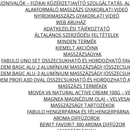
DNIVALÓK – FIZIKAI KÖZÉRZETJAVÍTÓ SZOLGÁLTATÁS, 
ALAKFORMÁLÓ MASSZÁZS GYAKORLATI VIDEÓ
NYIROKMASSZÁZS GYAKORLATI VIDEÓ
WEB ÁRUHÁZ
ADATKEZELÉSI TÁJÉKOZTATÓ
ÁLTALÁNOS SZERZŐDÉSI FELTÉTELEK
MINDEN TERMÉK
KIEMELT AKCIÓINK
MASSZÁZSÁGYAK
FABULO UNO SET ÖSSZECSUKHATÓ ÉS HORDOZHATÓ FA
DEM BASIC ALU-2 ALUMÍNIUM MASSZÁZSÁGY (ÖSSZECS
DEM BASIC ALU-3 ALUMÍNIUM MASSZÁZSÁGY (ÖSSZECS
EM PROFI A3D OVAL ÖSSZECSUKHATÓ ÉS HORDOZHATÓ 
MASSZÁZS TERMÉKEK
MOVEA V6 NATURAL ACTIVE CREAM 100G – V
MAGNEA MAGNÉZIUM OLAJ – VELVES
MASSZÁZSÁGY TARTOZÉKOK
FABULO HENGERPÁRNA ÉS FÉLHENGERPÁRNA
AROMA DIFFÚZOROK
BEWIT FAVORIT 300 AROMA DIFFÚZOR