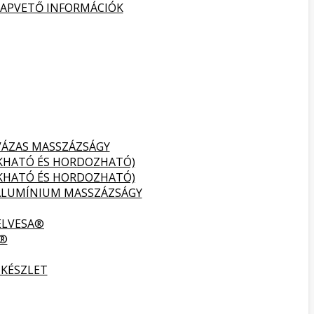
ALAPVETŐ INFORMÁCIÓK
VÁZAS MASSZÁZSÁGY
UKHATÓ ÉS HORDOZHATÓ)
UKHATÓ ÉS HORDOZHATÓ)
ALUMÍNIUM MASSZÁZSÁGY
ELVESA®
A®
 KÉSZLET