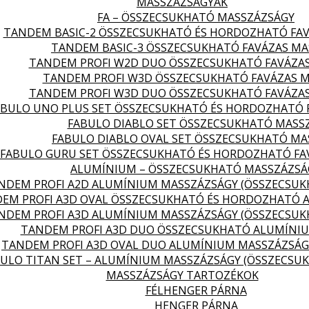
MASSZÁZSÁGYAK
FA – ÖSSZECSUKHATÓ MASSZÁZSÁGY
TANDEM BASIC-2 ÖSSZECSUKHATÓ ÉS HORDOZHATÓ FA
TANDEM BASIC-3 ÖSSZECSUKHATÓ FAVÁZAS MA
TANDEM PROFI W2D DUO ÖSSZECSUKHATÓ FAVÁZA
TANDEM PROFI W3D ÖSSZECSUKHATÓ FAVÁZAS 
TANDEM PROFI W3D DUO ÖSSZECSUKHATÓ FAVÁZA
ABULO UNO PLUS SET ÖSSZECSUKHATÓ ÉS HORDOZHATÓ 
FABULO DIABLO SET ÖSSZECSUKHATÓ MASS
FABULO DIABLO OVAL SET ÖSSZECSUKHATÓ MA
FABULO GURU SET ÖSSZECSUKHATÓ ÉS HORDOZHATÓ FA
ALUMÍNIUM – ÖSSZECSUKHATÓ MASSZÁZSÁ
NDEM PROFI A2D ALUMÍNIUM MASSZÁZSÁGY (ÖSSZECSU
EM PROFI A3D OVAL ÖSSZECSUKHATÓ ÉS HORDOZHATÓ 
NDEM PROFI A3D ALUMÍNIUM MASSZÁZSÁGY (ÖSSZECSU
TANDEM PROFI A3D DUO ÖSSZECSUKHATÓ ALUMÍNI
TANDEM PROFI A3D OVAL DUO ALUMÍNIUM MASSZÁZSÁG
ULO TITAN SET – ALUMÍNIUM MASSZÁZSÁGY (ÖSSZECSU
MASSZÁZSÁGY TARTOZÉKOK
FÉLHENGER PÁRNA
HENGER PÁRNA