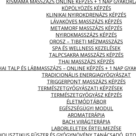
KISMAMA MASSZÁZS ONLINE KÉPZÉS + 1 NAP GYAKORL
KÖPÖLYÖZÉS KÉPZÉS
KLINIKAI NYIROKDRENÁZS KÉPZÉS
LÁVAKÖVES MASSZÁZS KÉPZÉS
METAMORF MASSZÁZS KÉPZÉS
NYIROKMASSZÁZS KÉPZÉS
OROSZ – TIBETI MÉZMASSZÁZS
SPA ÉS WELLNESS KEZELÉSEK
TALPCSAKRA MASSZÁZS KÉPZÉS
THAI MASSZÁZS KÉPZÉS
HAI TALP ÉS LÁBMASSZÁZS – ONLINE KÉPZÉS + 1 NAP GYA
TRADICIONÁLIS ENERGIAGYÓGYÁSZAT
TRIGGERPONT MASSZÁZS KÉPZÉS
TERMÉSZETGYÓGYÁSZATI KÉPZÉSEK
TERMÉSZETGYÓGYÁSZ KÉPZÉS
ÉLETMÓDTÁBOR
EGÉSZSÉGÜGYI MODUL
AROMATERÁPIA
BACH VIRÁGTERÁPIA
LABORLELETEK ÉRTELMEZÉSE
HOLISZTIKUS FŰSZER ÉS GYÓGYNÖVÉNY TANÁCSADÓ, FITO