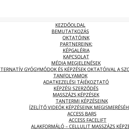
KEZDŐOLDAL
BEMUTATKOZÁS
OKTATÓINK
PARTNEREINK:
KÉPGALÉRIA
KAPCSOLAT
MÉDIA MEGJELENÉSEK
LTERNATÍV GYÓGYMÓDOK ÉS KÉPZÉSEK OKTATÓIVAL A SZOL
TANFOLYAMOK
ADATKEZELÉSI TÁJÉKOZTATÓ
KÉPZÉSI SZERZŐDÉS
MASSZÁZS KÉPZÉSEK
TANTERMI KÉPZÉSEINK
ÍZELÍTŐ VIDEÓK KÉPZÉSEINK MEGISMERÉSÉ
ACCESS BARS
ACCESS FACELIFT
ALAKFORMÁLÓ – CELLULIT MASSZÁZS KÉPZ