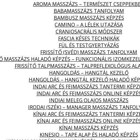
AROMA MASSZÁZS – TERMÉSZET CSEPPEKB
BABAMASSZÁZS TANFOLYAM
BAMBUSZ MASSZÁZS KÉPZÉS
CAMINO – A LÉLEK UTAZÁSA
CRANIOSACRÁLIS MÓDSZER
FASCIA KÉSES TECHNIKÁK
FÜL ÉS TESTGYERTYÁZÁS
FRISSÍTŐ (SVÉD) MASSZÁZS TANFOLYAM
TŐ MASSZÁZS HALADÓ KÉPZÉS – FUNKCIONÁLIS IZOMKEZE
FRISSÍTŐ TALPMASSZÁZS – TALPREFLEXOLÓGUS AL
HANGOLDÁS – HANGTÁL KEZELŐ
HANGOLDÁS – HANGTÁL KEZELŐ HALADÓ KÉP
INDAI ARC ÉS FEJMASSZÁZS TANTERMI KÉPZ
INDAI ARC ÉS FEJMASSZÁZS ONLINE KÉPZÉ
INDIAI MELEG OLAJOS MASSZÁZS
IRODAI (SZÉK) – MANAGER MASSZÁZS TANFO
KÍNAI ARC ÉS FEJMASSZÁZS TANTERMI KÉPZ
KÍNAI ARC ÉS FEJMASSZÁZS ONLINE KÉPZÉ
KÍNAI MASSZÁZS KÉPZÉS
KINESIO – TAPE ALAP ÉS HALADÓ KÉPZÉS