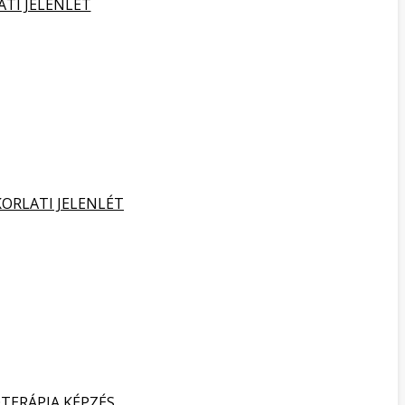
ATI JELENLÉT
KORLATI JELENLÉT
TERÁPIA KÉPZÉS