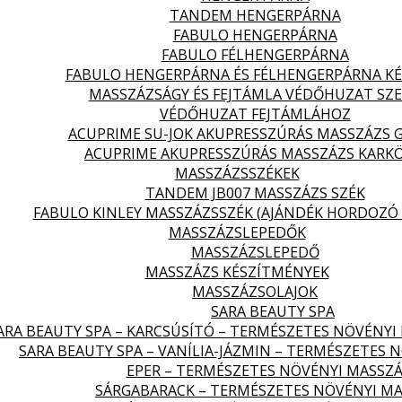
TANDEM HENGERPÁRNA
FABULO HENGERPÁRNA
FABULO FÉLHENGERPÁRNA
FABULO HENGERPÁRNA ÉS FÉLHENGERPÁRNA KÉ
MASSZÁZSÁGY ÉS FEJTÁMLA VÉDŐHUZAT SZ
VÉDŐHUZAT FEJTÁMLÁHOZ
ACUPRIME SU-JOK AKUPRESSZÚRÁS MASSZÁZS 
ACUPRIME AKUPRESSZÚRÁS MASSZÁZS KARK
MASSZÁZSSZÉKEK
TANDEM JB007 MASSZÁZS SZÉK
FABULO KINLEY MASSZÁZSSZÉK (AJÁNDÉK HORDOZÓ 
MASSZÁZSLEPEDŐK
MASSZÁZSLEPEDŐ
MASSZÁZS KÉSZÍTMÉNYEK
MASSZÁZSOLAJOK
SARA BEAUTY SPA
ARA BEAUTY SPA – KARCSÚSÍTÓ – TERMÉSZETES NÖVÉNYI
SARA BEAUTY SPA – VANÍLIA-JÁZMIN – TERMÉSZETES 
EPER – TERMÉSZETES NÖVÉNYI MASSZÁ
SÁRGABARACK – TERMÉSZETES NÖVÉNYI MA