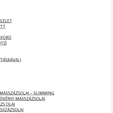
SZLET
ETT
GYŰRŰ
ÖTŐ
TÁSKÁVAL)
 MASSZÁZSOLAJ – SLIMMING
NÖVÉNYI MASSZÁZSOLAJ
ZS OLAJ
SSZÁZSOLAJ