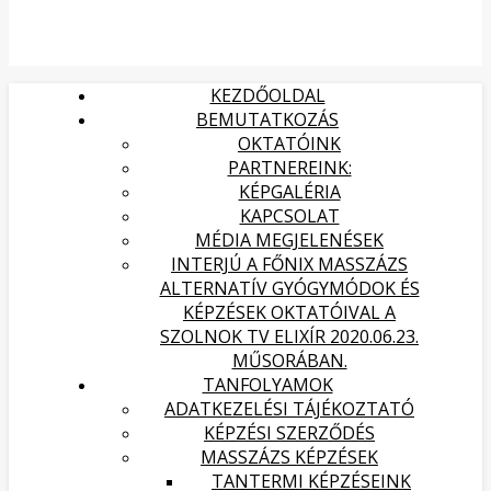
KEZDŐOLDAL
BEMUTATKOZÁS
OKTATÓINK
PARTNEREINK:
KÉPGALÉRIA
KAPCSOLAT
MÉDIA MEGJELENÉSEK
INTERJÚ A FŐNIX MASSZÁZS
ALTERNATÍV GYÓGYMÓDOK ÉS
KÉPZÉSEK OKTATÓIVAL A
SZOLNOK TV ELIXÍR 2020.06.23.
MŰSORÁBAN.
TANFOLYAMOK
ADATKEZELÉSI TÁJÉKOZTATÓ
KÉPZÉSI SZERZŐDÉS
MASSZÁZS KÉPZÉSEK
TANTERMI KÉPZÉSEINK