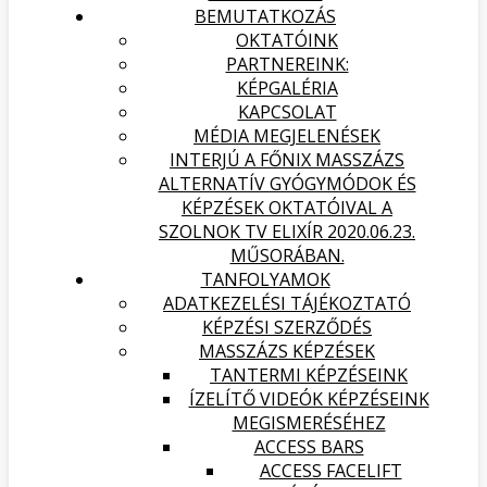
BEMUTATKOZÁS
OKTATÓINK
PARTNEREINK:
KÉPGALÉRIA
KAPCSOLAT
MÉDIA MEGJELENÉSEK
INTERJÚ A FŐNIX MASSZÁZS
ALTERNATÍV GYÓGYMÓDOK ÉS
KÉPZÉSEK OKTATÓIVAL A
SZOLNOK TV ELIXÍR 2020.06.23.
MŰSORÁBAN.
TANFOLYAMOK
ADATKEZELÉSI TÁJÉKOZTATÓ
KÉPZÉSI SZERZŐDÉS
MASSZÁZS KÉPZÉSEK
TANTERMI KÉPZÉSEINK
ÍZELÍTŐ VIDEÓK KÉPZÉSEINK
MEGISMERÉSÉHEZ
ACCESS BARS
ACCESS FACELIFT