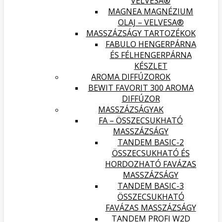
VELVESA®
MAGNEA MAGNÉZIUM
OLAJ – VELVESA®
MASSZÁZSÁGY TARTOZÉKOK
FABULO HENGERPÁRNA
ÉS FÉLHENGERPÁRNA
KÉSZLET
AROMA DIFFÚZOROK
BEWIT FAVORIT 300 AROMA
DIFFÚZOR
MASSZÁZSÁGYAK
FA – ÖSSZECSUKHATÓ
MASSZÁZSÁGY
TANDEM BASIC-2
ÖSSZECSUKHATÓ ÉS
HORDOZHATÓ FAVÁZAS
MASSZÁZSÁGY
TANDEM BASIC-3
ÖSSZECSUKHATÓ
FAVÁZAS MASSZÁZSÁGY
TANDEM PROFI W2D