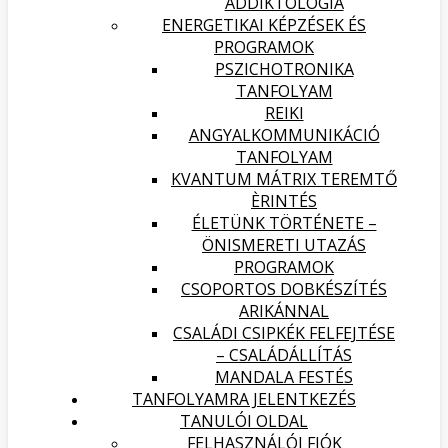
ADDIKTOLÓGIA
ENERGETIKAI KÉPZÉSEK ÉS
PROGRAMOK
PSZICHOTRONIKA
TANFOLYAM
REIKI
ANGYALKOMMUNIKÁCIÓ
TANFOLYAM
KVANTUM MÁTRIX TEREMTŐ
ÈRINTÉS
ÉLETÜNK TÖRTÉNETE –
ÖNISMERETI UTAZÁS
PROGRAMOK
CSOPORTOS DOBKÉSZÍTÉS
ARIKÁNNAL
CSALÁDI CSIPKÉK FELFEJTÉSE
– CSALÁDÁLLÍTÁS
MANDALA FESTÉS
TANFOLYAMRA JELENTKEZÉS
TANULÓI OLDAL
FELHASZNÁLÓI FIÓK