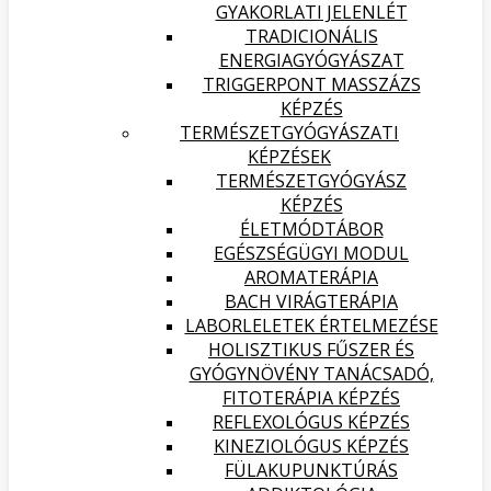
GYAKORLATI JELENLÉT
TRADICIONÁLIS
ENERGIAGYÓGYÁSZAT
TRIGGERPONT MASSZÁZS
KÉPZÉS
TERMÉSZETGYÓGYÁSZATI
KÉPZÉSEK
TERMÉSZETGYÓGYÁSZ
KÉPZÉS
ÉLETMÓDTÁBOR
EGÉSZSÉGÜGYI MODUL
AROMATERÁPIA
BACH VIRÁGTERÁPIA
LABORLELETEK ÉRTELMEZÉSE
HOLISZTIKUS FŰSZER ÉS
GYÓGYNÖVÉNY TANÁCSADÓ,
FITOTERÁPIA KÉPZÉS
REFLEXOLÓGUS KÉPZÉS
KINEZIOLÓGUS KÉPZÉS
FÜLAKUPUNKTÚRÁS