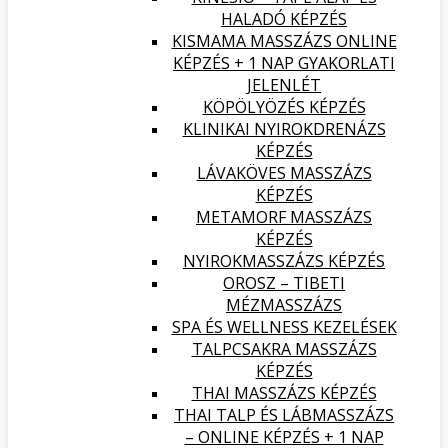
HALADÓ KÉPZÉS
KISMAMA MASSZÁZS ONLINE
KÉPZÉS + 1 NAP GYAKORLATI
JELENLÉT
KÖPÖLYÖZÉS KÉPZÉS
KLINIKAI NYIROKDRENÁZS
KÉPZÉS
LÁVAKÖVES MASSZÁZS
KÉPZÉS
METAMORF MASSZÁZS
KÉPZÉS
NYIROKMASSZÁZS KÉPZÉS
OROSZ – TIBETI
MÉZMASSZÁZS
SPA ÉS WELLNESS KEZELÉSEK
TALPCSAKRA MASSZÁZS
KÉPZÉS
THAI MASSZÁZS KÉPZÉS
THAI TALP ÉS LÁBMASSZÁZS
– ONLINE KÉPZÉS + 1 NAP