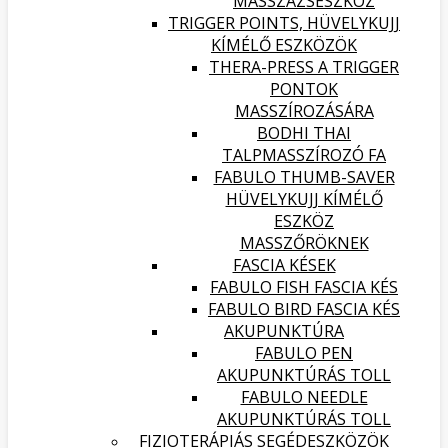
MASSZÁZSESZKÖZ
TRIGGER POINTS, HÜVELYKUJJ
KÍMÉLŐ ESZKÖZÖK
THERA-PRESS A TRIGGER
PONTOK
MASSZÍROZÁSÁRA
BODHI THAI
TALPMASSZÍROZÓ FA
FABULO THUMB-SAVER
HÜVELYKUJJ KÍMÉLŐ
ESZKÖZ
MASSZŐRÖKNEK
FASCIA KÉSEK
FABULO FISH FASCIA KÉS
FABULO BIRD FASCIA KÉS
AKUPUNKTÚRA
FABULO PEN
AKUPUNKTÚRÁS TOLL
FABULO NEEDLE
AKUPUNKTÚRÁS TOLL
FIZIOTERÁPIÁS SEGÉDESZKÖZÖK