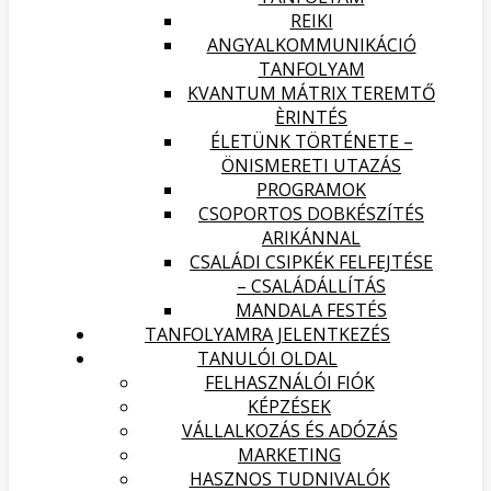
REIKI
ANGYALKOMMUNIKÁCIÓ
TANFOLYAM
KVANTUM MÁTRIX TEREMTŐ
ÈRINTÉS
ÉLETÜNK TÖRTÉNETE –
ÖNISMERETI UTAZÁS
PROGRAMOK
CSOPORTOS DOBKÉSZÍTÉS
ARIKÁNNAL
CSALÁDI CSIPKÉK FELFEJTÉSE
– CSALÁDÁLLÍTÁS
MANDALA FESTÉS
TANFOLYAMRA JELENTKEZÉS
TANULÓI OLDAL
FELHASZNÁLÓI FIÓK
KÉPZÉSEK
VÁLLALKOZÁS ÉS ADÓZÁS
MARKETING
HASZNOS TUDNIVALÓK