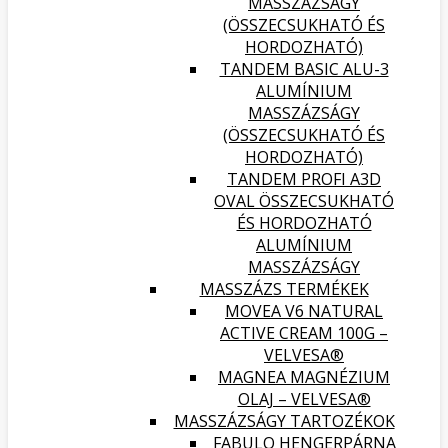
MASSZÁZSÁGY
(ÖSSZECSUKHATÓ ÉS
HORDOZHATÓ)
TANDEM BASIC ALU-3
ALUMÍNIUM
MASSZÁZSÁGY
(ÖSSZECSUKHATÓ ÉS
HORDOZHATÓ)
TANDEM PROFI A3D
OVAL ÖSSZECSUKHATÓ
ÉS HORDOZHATÓ
ALUMÍNIUM
MASSZÁZSÁGY
MASSZÁZS TERMÉKEK
MOVEA V6 NATURAL
ACTIVE CREAM 100G –
VELVESA®
MAGNEA MAGNÉZIUM
OLAJ – VELVESA®
MASSZÁZSÁGY TARTOZÉKOK
FABULO HENGERPÁRNA