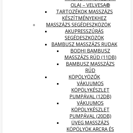
OLAJ – VELVESA®
TARTOZÉKOK MASSZÁZS
KÉSZÍTMÉNYEKHEZ
MASSZÁZS SEGÉDESZKÖZÖK
AKUPRESSZÚRÁS
SEGÉDESZKÖZÖK
BAMBUSZ MASSZÁZS RUDAK
BODHI BAMBUSZ
MASSZÁZS RÚD (11DB)
BAMBUSZ MASSZÁZS
RÚD
KÖPÖLYÖZŐK
VÁKUUMOS
KÖPÖLYKÉSZLET
PUMPÁVAL (12DB)
VÁKUUMOS
KÖPÖLYKÉSZLET
PUMPÁVAL (20DB)
ÜVEG MASSZÁZS
KÖPÖLYÖK ARCRA ÉS