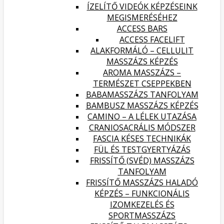
ÍZELÍTŐ VIDEÓK KÉPZÉSEINK
MEGISMERÉSÉHEZ
ACCESS BARS
ACCESS FACELIFT
ALAKFORMÁLÓ – CELLULIT
MASSZÁZS KÉPZÉS
AROMA MASSZÁZS –
TERMÉSZET CSEPPEKBEN
BABAMASSZÁZS TANFOLYAM
BAMBUSZ MASSZÁZS KÉPZÉS
CAMINO – A LÉLEK UTAZÁSA
CRANIOSACRÁLIS MÓDSZER
FASCIA KÉSES TECHNIKÁK
FÜL ÉS TESTGYERTYÁZÁS
FRISSÍTŐ (SVÉD) MASSZÁZS
TANFOLYAM
FRISSÍTŐ MASSZÁZS HALADÓ
KÉPZÉS – FUNKCIONÁLIS
IZOMKEZELÉS ÉS
SPORTMASSZÁZS