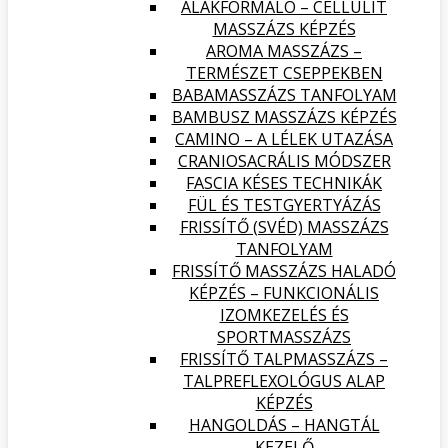
ALAKFORMÁLÓ – CELLULIT
MASSZÁZS KÉPZÉS
AROMA MASSZÁZS –
TERMÉSZET CSEPPEKBEN
BABAMASSZÁZS TANFOLYAM
BAMBUSZ MASSZÁZS KÉPZÉS
CAMINO – A LÉLEK UTAZÁSA
CRANIOSACRÁLIS MÓDSZER
FASCIA KÉSES TECHNIKÁK
FÜL ÉS TESTGYERTYÁZÁS
FRISSÍTŐ (SVÉD) MASSZÁZS
TANFOLYAM
FRISSÍTŐ MASSZÁZS HALADÓ
KÉPZÉS – FUNKCIONÁLIS
IZOMKEZELÉS ÉS
SPORTMASSZÁZS
FRISSÍTŐ TALPMASSZÁZS –
TALPREFLEXOLÓGUS ALAP
KÉPZÉS
HANGOLDÁS – HANGTÁL
KEZELŐ