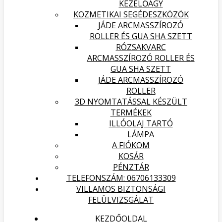
KEZELŐÁGY
KOZMETIKAI SEGÉDESZKÖZÖK
JÁDE ARCMASSZÍROZÓ
ROLLER ÉS GUA SHA SZETT
RÓZSAKVARC
ARCMASSZÍROZÓ ROLLER ÉS
GUA SHA SZETT
JÁDE ARCMASSZÍROZÓ
ROLLER
3D NYOMTATÁSSAL KÉSZÜLT
TERMÉKEK
ILLÓOLAJ TARTÓ
LÁMPA
A FIÓKOM
KOSÁR
PÉNZTÁR
TELEFONSZÁM: 06706133309
VILLAMOS BIZTONSÁGI
FELÜLVIZSGÁLAT
KEZDŐOLDAL