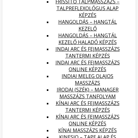
FRISSÍTŐ TALPMASSZÁZS –
TALPREFLEXOLÓGUS ALAP
KÉPZÉS
HANGOLDÁS – HANGTÁL
KEZELŐ
HANGOLDÁS – HANGTÁL
KEZELŐ HALADÓ KÉPZÉS
INDAI ARC ÉS FEJMASSZÁZS
TANTERMI KÉPZÉS
INDAI ARC ÉS FEJMASSZÁZS
ONLINE KÉPZÉS
INDIAI MELEG OLAJOS
MASSZÁZS
IRODAI (SZÉK) – MANAGER
MASSZÁZS TANFOLYAM
KÍNAI ARC ÉS FEJMASSZÁZS
TANTERMI KÉPZÉS
KÍNAI ARC ÉS FEJMASSZÁZS
ONLINE KÉPZÉS
KÍNAI MASSZÁZS KÉPZÉS
KINESIO – TAPE ALAP ÉS