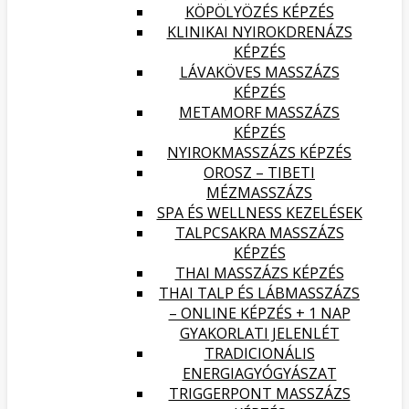
KÖPÖLYÖZÉS KÉPZÉS
KLINIKAI NYIROKDRENÁZS
KÉPZÉS
LÁVAKÖVES MASSZÁZS
KÉPZÉS
METAMORF MASSZÁZS
KÉPZÉS
NYIROKMASSZÁZS KÉPZÉS
OROSZ – TIBETI
MÉZMASSZÁZS
SPA ÉS WELLNESS KEZELÉSEK
TALPCSAKRA MASSZÁZS
KÉPZÉS
THAI MASSZÁZS KÉPZÉS
THAI TALP ÉS LÁBMASSZÁZS
– ONLINE KÉPZÉS + 1 NAP
GYAKORLATI JELENLÉT
TRADICIONÁLIS
ENERGIAGYÓGYÁSZAT
TRIGGERPONT MASSZÁZS