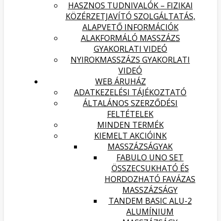
HASZNOS TUDNIVALÓK – FIZIKAI
KÖZÉRZETJAVÍTÓ SZOLGÁLTATÁS,
ALAPVETŐ INFORMÁCIÓK
ALAKFORMÁLÓ MASSZÁZS
GYAKORLATI VIDEÓ
NYIROKMASSZÁZS GYAKORLATI
VIDEÓ
WEB ÁRUHÁZ
ADATKEZELÉSI TÁJÉKOZTATÓ
ÁLTALÁNOS SZERZŐDÉSI
FELTÉTELEK
MINDEN TERMÉK
KIEMELT AKCIÓINK
MASSZÁZSÁGYAK
FABULO UNO SET
ÖSSZECSUKHATÓ ÉS
HORDOZHATÓ FAVÁZAS
MASSZÁZSÁGY
TANDEM BASIC ALU-2
ALUMÍNIUM