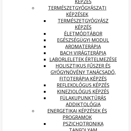
KÉPZÉS
TERMÉSZETGYÓGYÁSZATI
KÉPZÉSEK
TERMÉSZETGYÓGYÁSZ
KÉPZÉS
ÉLETMÓDTÁBOR
EGÉSZSÉGÜGYI MODUL
AROMATERÁPIA
BACH VIRÁGTERÁPIA
LABORLELETEK ÉRTELMEZÉSE
HOLISZTIKUS FŰSZER ÉS
GYÓGYNÖVÉNY TANÁCSADÓ,
FITOTERÁPIA KÉPZÉS
REFLEXOLÓGUS KÉPZÉS
KINEZIOLÓGUS KÉPZÉS
FÜLAKUPUNKTÚRÁS
ADDIKTOLÓGIA
ENERGETIKAI KÉPZÉSEK ÉS
PROGRAMOK
PSZICHOTRONIKA
TANFOLYAM