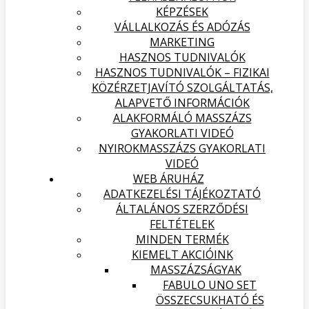
KÉPZÉSEK
VÁLLALKOZÁS ÉS ADÓZÁS
MARKETING
HASZNOS TUDNIVALÓK
HASZNOS TUDNIVALÓK – FIZIKAI
KÖZÉRZETJAVÍTÓ SZOLGÁLTATÁS,
ALAPVETŐ INFORMÁCIÓK
ALAKFORMÁLÓ MASSZÁZS
GYAKORLATI VIDEÓ
NYIROKMASSZÁZS GYAKORLATI
VIDEÓ
WEB ÁRUHÁZ
ADATKEZELÉSI TÁJÉKOZTATÓ
ÁLTALÁNOS SZERZŐDÉSI
FELTÉTELEK
MINDEN TERMÉK
KIEMELT AKCIÓINK
MASSZÁZSÁGYAK
FABULO UNO SET
ÖSSZECSUKHATÓ ÉS