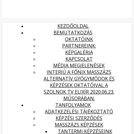
KEZDŐOLDAL
BEMUTATKOZÁS
OKTATÓINK
PARTNEREINK:
KÉPGALÉRIA
KAPCSOLAT
MÉDIA MEGJELENÉSEK
INTERJÚ A FŐNIX MASSZÁZS
ALTERNATÍV GYÓGYMÓDOK ÉS
KÉPZÉSEK OKTATÓIVAL A
SZOLNOK TV ELIXÍR 2020.06.23.
MŰSORÁBAN.
TANFOLYAMOK
ADATKEZELÉSI TÁJÉKOZTATÓ
KÉPZÉSI SZERZŐDÉS
MASSZÁZS KÉPZÉSEK
TANTERMI KÉPZÉSEINK