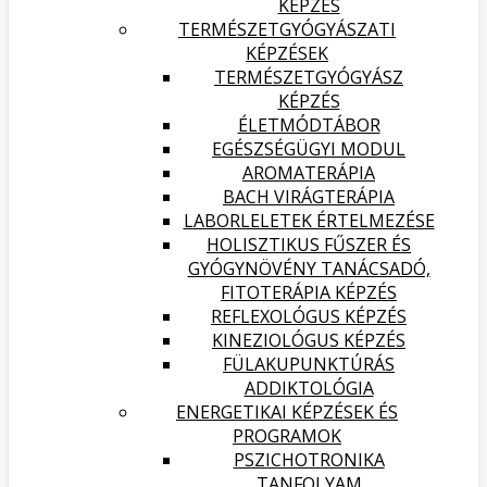
KÉPZÉS
TERMÉSZETGYÓGYÁSZATI
KÉPZÉSEK
TERMÉSZETGYÓGYÁSZ
KÉPZÉS
ÉLETMÓDTÁBOR
EGÉSZSÉGÜGYI MODUL
AROMATERÁPIA
BACH VIRÁGTERÁPIA
LABORLELETEK ÉRTELMEZÉSE
HOLISZTIKUS FŰSZER ÉS
GYÓGYNÖVÉNY TANÁCSADÓ,
FITOTERÁPIA KÉPZÉS
REFLEXOLÓGUS KÉPZÉS
KINEZIOLÓGUS KÉPZÉS
FÜLAKUPUNKTÚRÁS
ADDIKTOLÓGIA
ENERGETIKAI KÉPZÉSEK ÉS
PROGRAMOK
PSZICHOTRONIKA
TANFOLYAM