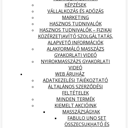
KÉPZÉSEK
VÁLLALKOZÁS ÉS ADÓZÁS
MARKETING
HASZNOS TUDNIVALÓK
HASZNOS TUDNIVALÓK – FIZIKAI
KÖZÉRZETJAVÍTÓ SZOLGÁLTATÁS,
ALAPVETŐ INFORMÁCIÓK
ALAKFORMÁLÓ MASSZÁZS
GYAKORLATI VIDEÓ
NYIROKMASSZÁZS GYAKORLATI
VIDEÓ
WEB ÁRUHÁZ
ADATKEZELÉSI TÁJÉKOZTATÓ
ÁLTALÁNOS SZERZŐDÉSI
FELTÉTELEK
MINDEN TERMÉK
KIEMELT AKCIÓINK
MASSZÁZSÁGYAK
FABULO UNO SET
ÖSSZECSUKHATÓ ÉS