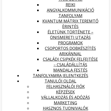
REIKI
ANGYALKOMMUNIKÁCIÓ
TANFOLYAM
KVANTUM MÁTRIX TEREMTŐ
ÈRINTÉS
ÉLETÜNK TÖRTÉNETE –
ÖNISMERETI UTAZÁS
PROGRAMOK
CSOPORTOS DOBKÉSZÍTÉS
ARIKÁNNAL
CSALÁDI CSIPKÉK FELFEJTÉSE
– CSALÁDÁLLÍTÁS
MANDALA FESTÉS
TANFOLYAMRA JELENTKEZÉS
TANULÓI OLDAL
FELHASZNÁLÓI FIÓK
KÉPZÉSEK
VÁLLALKOZÁS ÉS ADÓZÁS
MARKETING
HASZNOS TUDNIVALÓK