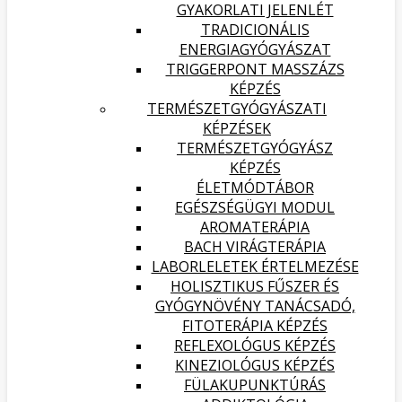
GYAKORLATI JELENLÉT
TRADICIONÁLIS
ENERGIAGYÓGYÁSZAT
TRIGGERPONT MASSZÁZS
KÉPZÉS
TERMÉSZETGYÓGYÁSZATI
KÉPZÉSEK
TERMÉSZETGYÓGYÁSZ
KÉPZÉS
ÉLETMÓDTÁBOR
EGÉSZSÉGÜGYI MODUL
AROMATERÁPIA
BACH VIRÁGTERÁPIA
LABORLELETEK ÉRTELMEZÉSE
HOLISZTIKUS FŰSZER ÉS
GYÓGYNÖVÉNY TANÁCSADÓ,
FITOTERÁPIA KÉPZÉS
REFLEXOLÓGUS KÉPZÉS
KINEZIOLÓGUS KÉPZÉS
FÜLAKUPUNKTÚRÁS