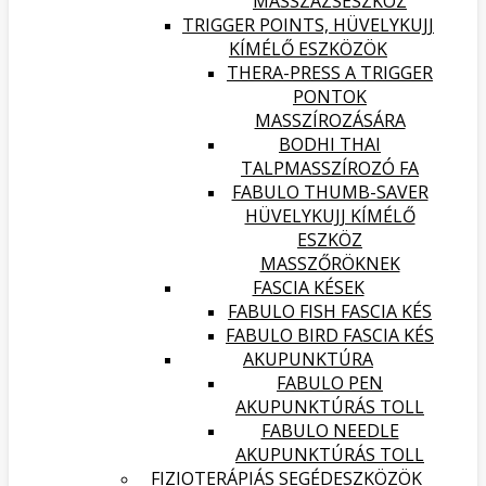
MASSZÁZSESZKÖZ
TRIGGER POINTS, HÜVELYKUJJ
KÍMÉLŐ ESZKÖZÖK
THERA-PRESS A TRIGGER
PONTOK
MASSZÍROZÁSÁRA
BODHI THAI
TALPMASSZÍROZÓ FA
FABULO THUMB-SAVER
HÜVELYKUJJ KÍMÉLŐ
ESZKÖZ
MASSZŐRÖKNEK
FASCIA KÉSEK
FABULO FISH FASCIA KÉS
FABULO BIRD FASCIA KÉS
AKUPUNKTÚRA
FABULO PEN
AKUPUNKTÚRÁS TOLL
FABULO NEEDLE
AKUPUNKTÚRÁS TOLL
FIZIOTERÁPIÁS SEGÉDESZKÖZÖK