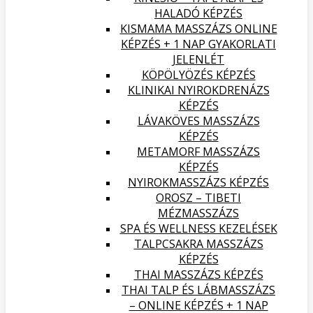
HALADÓ KÉPZÉS
KISMAMA MASSZÁZS ONLINE
KÉPZÉS + 1 NAP GYAKORLATI
JELENLÉT
KÖPÖLYÖZÉS KÉPZÉS
KLINIKAI NYIROKDRENÁZS
KÉPZÉS
LÁVAKÖVES MASSZÁZS
KÉPZÉS
METAMORF MASSZÁZS
KÉPZÉS
NYIROKMASSZÁZS KÉPZÉS
OROSZ – TIBETI
MÉZMASSZÁZS
SPA ÉS WELLNESS KEZELÉSEK
TALPCSAKRA MASSZÁZS
KÉPZÉS
THAI MASSZÁZS KÉPZÉS
THAI TALP ÉS LÁBMASSZÁZS
– ONLINE KÉPZÉS + 1 NAP