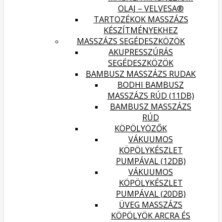
OLAJ – VELVESA®
TARTOZÉKOK MASSZÁZS
KÉSZÍTMÉNYEKHEZ
MASSZÁZS SEGÉDESZKÖZÖK
AKUPRESSZÚRÁS
SEGÉDESZKÖZÖK
BAMBUSZ MASSZÁZS RUDAK
BODHI BAMBUSZ
MASSZÁZS RÚD (11DB)
BAMBUSZ MASSZÁZS
RÚD
KÖPÖLYÖZŐK
VÁKUUMOS
KÖPÖLYKÉSZLET
PUMPÁVAL (12DB)
VÁKUUMOS
KÖPÖLYKÉSZLET
PUMPÁVAL (20DB)
ÜVEG MASSZÁZS
KÖPÖLYÖK ARCRA ÉS