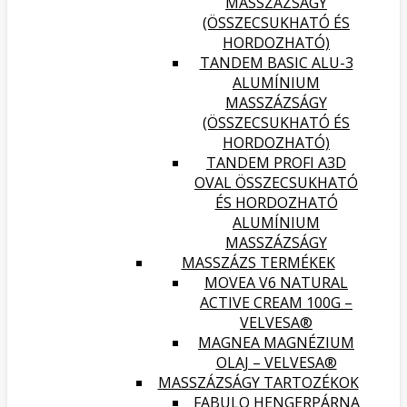
MASSZÁZSÁGY
(ÖSSZECSUKHATÓ ÉS
HORDOZHATÓ)
TANDEM BASIC ALU-3
ALUMÍNIUM
MASSZÁZSÁGY
(ÖSSZECSUKHATÓ ÉS
HORDOZHATÓ)
TANDEM PROFI A3D
OVAL ÖSSZECSUKHATÓ
ÉS HORDOZHATÓ
ALUMÍNIUM
MASSZÁZSÁGY
MASSZÁZS TERMÉKEK
MOVEA V6 NATURAL
ACTIVE CREAM 100G –
VELVESA®
MAGNEA MAGNÉZIUM
OLAJ – VELVESA®
MASSZÁZSÁGY TARTOZÉKOK
FABULO HENGERPÁRNA