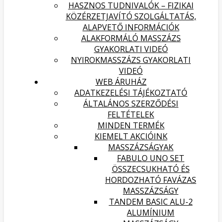
HASZNOS TUDNIVALÓK – FIZIKAI
KÖZÉRZETJAVÍTÓ SZOLGÁLTATÁS,
ALAPVETŐ INFORMÁCIÓK
ALAKFORMÁLÓ MASSZÁZS
GYAKORLATI VIDEÓ
NYIROKMASSZÁZS GYAKORLATI
VIDEÓ
WEB ÁRUHÁZ
ADATKEZELÉSI TÁJÉKOZTATÓ
ÁLTALÁNOS SZERZŐDÉSI
FELTÉTELEK
MINDEN TERMÉK
KIEMELT AKCIÓINK
MASSZÁZSÁGYAK
FABULO UNO SET
ÖSSZECSUKHATÓ ÉS
HORDOZHATÓ FAVÁZAS
MASSZÁZSÁGY
TANDEM BASIC ALU-2
ALUMÍNIUM