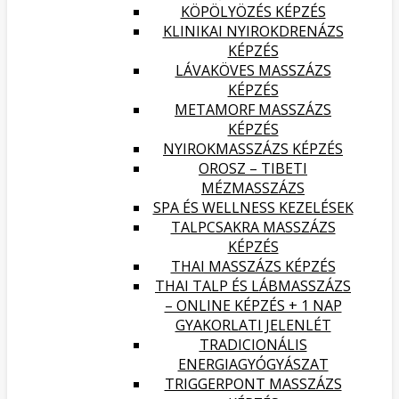
KÖPÖLYÖZÉS KÉPZÉS
KLINIKAI NYIROKDRENÁZS
KÉPZÉS
LÁVAKÖVES MASSZÁZS
KÉPZÉS
METAMORF MASSZÁZS
KÉPZÉS
NYIROKMASSZÁZS KÉPZÉS
OROSZ – TIBETI
MÉZMASSZÁZS
SPA ÉS WELLNESS KEZELÉSEK
TALPCSAKRA MASSZÁZS
KÉPZÉS
THAI MASSZÁZS KÉPZÉS
THAI TALP ÉS LÁBMASSZÁZS
– ONLINE KÉPZÉS + 1 NAP
GYAKORLATI JELENLÉT
TRADICIONÁLIS
ENERGIAGYÓGYÁSZAT
TRIGGERPONT MASSZÁZS