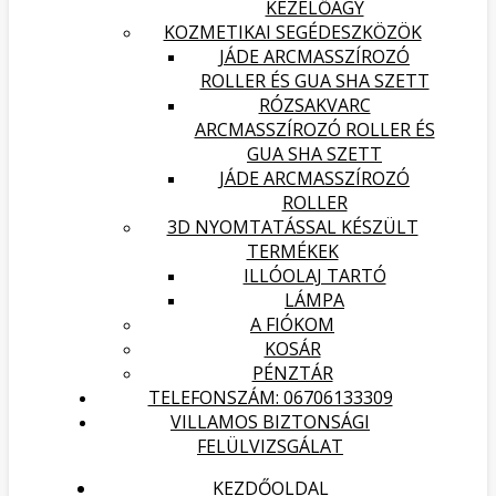
KEZELŐÁGY
KOZMETIKAI SEGÉDESZKÖZÖK
JÁDE ARCMASSZÍROZÓ
ROLLER ÉS GUA SHA SZETT
RÓZSAKVARC
ARCMASSZÍROZÓ ROLLER ÉS
GUA SHA SZETT
JÁDE ARCMASSZÍROZÓ
ROLLER
3D NYOMTATÁSSAL KÉSZÜLT
TERMÉKEK
ILLÓOLAJ TARTÓ
LÁMPA
A FIÓKOM
KOSÁR
PÉNZTÁR
TELEFONSZÁM: 06706133309
VILLAMOS BIZTONSÁGI
FELÜLVIZSGÁLAT
KEZDŐOLDAL