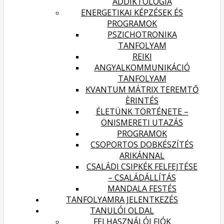
ADDIKTOLÓGIA
ENERGETIKAI KÉPZÉSEK ÉS
PROGRAMOK
PSZICHOTRONIKA
TANFOLYAM
REIKI
ANGYALKOMMUNIKÁCIÓ
TANFOLYAM
KVANTUM MÁTRIX TEREMTŐ
ÈRINTÉS
ÉLETÜNK TÖRTÉNETE –
ÖNISMERETI UTAZÁS
PROGRAMOK
CSOPORTOS DOBKÉSZÍTÉS
ARIKÁNNAL
CSALÁDI CSIPKÉK FELFEJTÉSE
– CSALÁDÁLLÍTÁS
MANDALA FESTÉS
TANFOLYAMRA JELENTKEZÉS
TANULÓI OLDAL
FELHASZNÁLÓI FIÓK