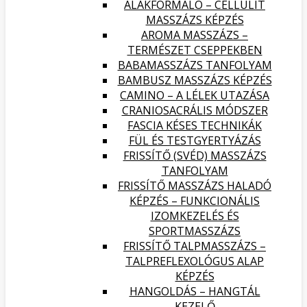
ALAKFORMÁLÓ – CELLULIT
MASSZÁZS KÉPZÉS
AROMA MASSZÁZS –
TERMÉSZET CSEPPEKBEN
BABAMASSZÁZS TANFOLYAM
BAMBUSZ MASSZÁZS KÉPZÉS
CAMINO – A LÉLEK UTAZÁSA
CRANIOSACRÁLIS MÓDSZER
FASCIA KÉSES TECHNIKÁK
FÜL ÉS TESTGYERTYÁZÁS
FRISSÍTŐ (SVÉD) MASSZÁZS
TANFOLYAM
FRISSÍTŐ MASSZÁZS HALADÓ
KÉPZÉS – FUNKCIONÁLIS
IZOMKEZELÉS ÉS
SPORTMASSZÁZS
FRISSÍTŐ TALPMASSZÁZS –
TALPREFLEXOLÓGUS ALAP
KÉPZÉS
HANGOLDÁS – HANGTÁL
KEZELŐ