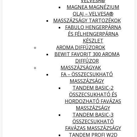
VELVESA®
MAGNEA MAGNÉZIUM
OLAJ – VELVESA®
MASSZÁZSÁGY TARTOZÉKOK
FABULO HENGERPÁRNA
ÉS FÉLHENGERPÁRNA
KÉSZLET
AROMA DIFFÚZOROK
BEWIT FAVORIT 300 AROMA
DIFFÚZOR
MASSZÁZSÁGYAK
FA – ÖSSZECSUKHATÓ
MASSZÁZSÁGY
TANDEM BASIC-2
ÖSSZECSUKHATÓ ÉS
HORDOZHATÓ FAVÁZAS
MASSZÁZSÁGY
TANDEM BASIC-3
ÖSSZECSUKHATÓ
FAVÁZAS MASSZÁZSÁGY
TANDEM PROFI W2D