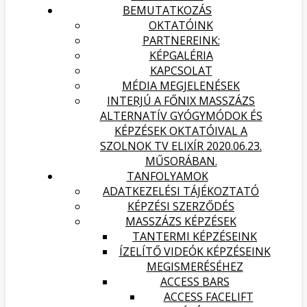
BEMUTATKOZÁS
OKTATÓINK
PARTNEREINK:
KÉPGALÉRIA
KAPCSOLAT
MÉDIA MEGJELENÉSEK
INTERJÚ A FŐNIX MASSZÁZS
ALTERNATÍV GYÓGYMÓDOK ÉS
KÉPZÉSEK OKTATÓIVAL A
SZOLNOK TV ELIXÍR 2020.06.23.
MŰSORÁBAN.
TANFOLYAMOK
ADATKEZELÉSI TÁJÉKOZTATÓ
KÉPZÉSI SZERZŐDÉS
MASSZÁZS KÉPZÉSEK
TANTERMI KÉPZÉSEINK
ÍZELÍTŐ VIDEÓK KÉPZÉSEINK
MEGISMERÉSÉHEZ
ACCESS BARS
ACCESS FACELIFT