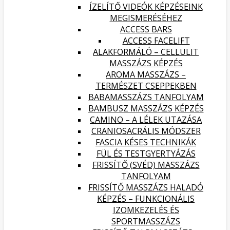
ÍZELÍTŐ VIDEÓK KÉPZÉSEINK
MEGISMERÉSÉHEZ
ACCESS BARS
ACCESS FACELIFT
ALAKFORMÁLÓ – CELLULIT
MASSZÁZS KÉPZÉS
AROMA MASSZÁZS –
TERMÉSZET CSEPPEKBEN
BABAMASSZÁZS TANFOLYAM
BAMBUSZ MASSZÁZS KÉPZÉS
CAMINO – A LÉLEK UTAZÁSA
CRANIOSACRÁLIS MÓDSZER
FASCIA KÉSES TECHNIKÁK
FÜL ÉS TESTGYERTYÁZÁS
FRISSÍTŐ (SVÉD) MASSZÁZS
TANFOLYAM
FRISSÍTŐ MASSZÁZS HALADÓ
KÉPZÉS – FUNKCIONÁLIS
IZOMKEZELÉS ÉS
SPORTMASSZÁZS