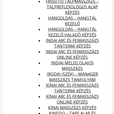
FRISSÍTŐ TALPMASSZÁZS –
TALPREFLEXOLÓGUS ALAP
KÉPZÉS
HANGOLDÁS – HANGTÁL
KEZELŐ
HANGOLDÁS – HANGTÁL
KEZELŐ HALADÓ KÉPZÉS
INDAI ARC ÉS FEJMASSZÁZS
TANTERMI KÉPZÉS
INDAI ARC ÉS FEJMASSZÁZS
ONLINE KÉPZÉS
INDIAI MELEG OLAJOS
MASSZÁZS
IRODAI (SZÉK) – MANAGER
MASSZÁZS TANFOLYAM
KÍNAI ARC ÉS FEJMASSZÁZS
TANTERMI KÉPZÉS
KÍNAI ARC ÉS FEJMASSZÁZS
ONLINE KÉPZÉS
KÍNAI MASSZÁZS KÉPZÉS
KINESIO – TAPE ALAP ÉS