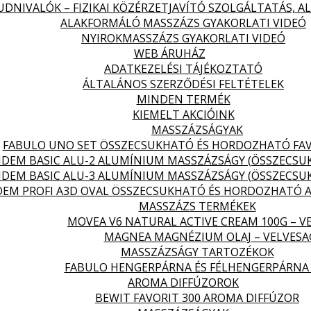
DNIVALÓK – FIZIKAI KÖZÉRZETJAVÍTÓ SZOLGÁLTATÁS, 
ALAKFORMÁLÓ MASSZÁZS GYAKORLATI VIDEÓ
NYIROKMASSZÁZS GYAKORLATI VIDEÓ
WEB ÁRUHÁZ
ADATKEZELÉSI TÁJÉKOZTATÓ
ÁLTALÁNOS SZERZŐDÉSI FELTÉTELEK
MINDEN TERMÉK
KIEMELT AKCIÓINK
MASSZÁZSÁGYAK
FABULO UNO SET ÖSSZECSUKHATÓ ÉS HORDOZHATÓ FA
DEM BASIC ALU-2 ALUMÍNIUM MASSZÁZSÁGY (ÖSSZECS
DEM BASIC ALU-3 ALUMÍNIUM MASSZÁZSÁGY (ÖSSZECS
EM PROFI A3D OVAL ÖSSZECSUKHATÓ ÉS HORDOZHATÓ 
MASSZÁZS TERMÉKEK
MOVEA V6 NATURAL ACTIVE CREAM 100G – V
MAGNEA MAGNÉZIUM OLAJ – VELVES
MASSZÁZSÁGY TARTOZÉKOK
FABULO HENGERPÁRNA ÉS FÉLHENGERPÁRNA
AROMA DIFFÚZOROK
BEWIT FAVORIT 300 AROMA DIFFÚZOR