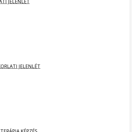
ATI JELENLÉT
KORLATI JELENLÉT
TERÁPIA KÉPZÉS