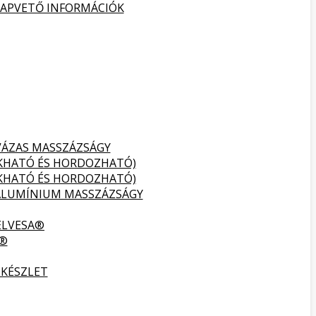
ALAPVETŐ INFORMÁCIÓK
VÁZAS MASSZÁZSÁGY
UKHATÓ ÉS HORDOZHATÓ)
UKHATÓ ÉS HORDOZHATÓ)
ALUMÍNIUM MASSZÁZSÁGY
ELVESA®
A®
 KÉSZLET