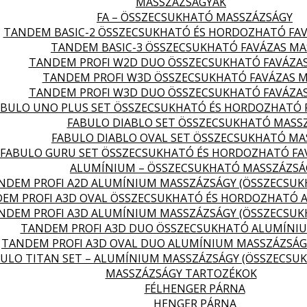
MASSZÁZSÁGYAK
FA – ÖSSZECSUKHATÓ MASSZÁZSÁGY
TANDEM BASIC-2 ÖSSZECSUKHATÓ ÉS HORDOZHATÓ FA
TANDEM BASIC-3 ÖSSZECSUKHATÓ FAVÁZAS MA
TANDEM PROFI W2D DUO ÖSSZECSUKHATÓ FAVÁZA
TANDEM PROFI W3D ÖSSZECSUKHATÓ FAVÁZAS 
TANDEM PROFI W3D DUO ÖSSZECSUKHATÓ FAVÁZA
ABULO UNO PLUS SET ÖSSZECSUKHATÓ ÉS HORDOZHATÓ 
FABULO DIABLO SET ÖSSZECSUKHATÓ MASS
FABULO DIABLO OVAL SET ÖSSZECSUKHATÓ MA
FABULO GURU SET ÖSSZECSUKHATÓ ÉS HORDOZHATÓ FA
ALUMÍNIUM – ÖSSZECSUKHATÓ MASSZÁZSÁ
NDEM PROFI A2D ALUMÍNIUM MASSZÁZSÁGY (ÖSSZECSU
EM PROFI A3D OVAL ÖSSZECSUKHATÓ ÉS HORDOZHATÓ 
NDEM PROFI A3D ALUMÍNIUM MASSZÁZSÁGY (ÖSSZECSU
TANDEM PROFI A3D DUO ÖSSZECSUKHATÓ ALUMÍNI
TANDEM PROFI A3D OVAL DUO ALUMÍNIUM MASSZÁZSÁG
ULO TITAN SET – ALUMÍNIUM MASSZÁZSÁGY (ÖSSZECSU
MASSZÁZSÁGY TARTOZÉKOK
FÉLHENGER PÁRNA
HENGER PÁRNA