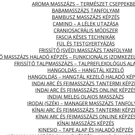
AROMA MASSZÁZS – TERMÉSZET CSEPPEKB
BABAMASSZÁZS TANFOLYAM
BAMBUSZ MASSZÁZS KÉPZÉS
CAMINO – A LÉLEK UTAZÁSA
CRANIOSACRÁLIS MÓDSZER
FASCIA KÉSES TECHNIKÁK
FÜL ÉS TESTGYERTYÁZÁS
FRISSÍTŐ (SVÉD) MASSZÁZS TANFOLYAM
TŐ MASSZÁZS HALADÓ KÉPZÉS – FUNKCIONÁLIS IZOMKEZE
FRISSÍTŐ TALPMASSZÁZS – TALPREFLEXOLÓGUS AL
HANGOLDÁS – HANGTÁL KEZELŐ
HANGOLDÁS – HANGTÁL KEZELŐ HALADÓ KÉP
INDAI ARC ÉS FEJMASSZÁZS TANTERMI KÉPZ
INDAI ARC ÉS FEJMASSZÁZS ONLINE KÉPZÉ
INDIAI MELEG OLAJOS MASSZÁZS
IRODAI (SZÉK) – MANAGER MASSZÁZS TANFO
KÍNAI ARC ÉS FEJMASSZÁZS TANTERMI KÉPZ
KÍNAI ARC ÉS FEJMASSZÁZS ONLINE KÉPZÉ
KÍNAI MASSZÁZS KÉPZÉS
KINESIO – TAPE ALAP ÉS HALADÓ KÉPZÉS