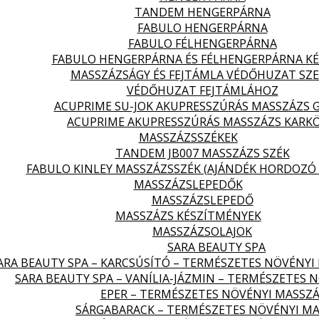
TANDEM HENGERPÁRNA
FABULO HENGERPÁRNA
FABULO FÉLHENGERPÁRNA
FABULO HENGERPÁRNA ÉS FÉLHENGERPÁRNA KÉ
MASSZÁZSÁGY ÉS FEJTÁMLA VÉDŐHUZAT SZ
VÉDŐHUZAT FEJTÁMLÁHOZ
ACUPRIME SU-JOK AKUPRESSZÚRÁS MASSZÁZS 
ACUPRIME AKUPRESSZÚRÁS MASSZÁZS KARK
MASSZÁZSSZÉKEK
TANDEM JB007 MASSZÁZS SZÉK
FABULO KINLEY MASSZÁZSSZÉK (AJÁNDÉK HORDOZÓ 
MASSZÁZSLEPEDŐK
MASSZÁZSLEPEDŐ
MASSZÁZS KÉSZÍTMÉNYEK
MASSZÁZSOLAJOK
SARA BEAUTY SPA
ARA BEAUTY SPA – KARCSÚSÍTÓ – TERMÉSZETES NÖVÉNYI
SARA BEAUTY SPA – VANÍLIA-JÁZMIN – TERMÉSZETES 
EPER – TERMÉSZETES NÖVÉNYI MASSZÁ
SÁRGABARACK – TERMÉSZETES NÖVÉNYI MA