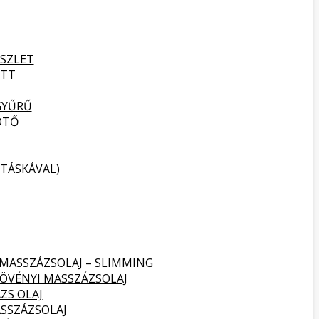
SZLET
ETT
GYŰRŰ
ÖTŐ
TÁSKÁVAL)
 MASSZÁZSOLAJ – SLIMMING
NÖVÉNYI MASSZÁZSOLAJ
ZS OLAJ
SSZÁZSOLAJ