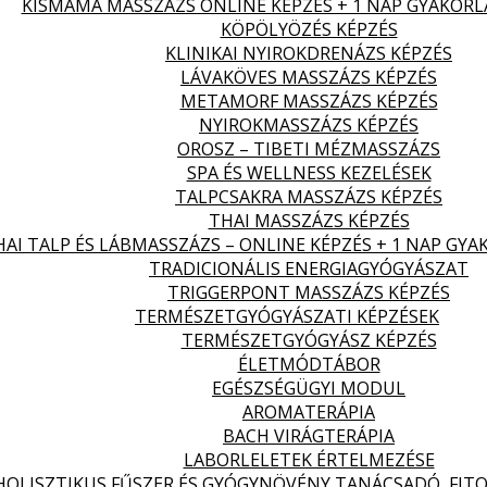
KISMAMA MASSZÁZS ONLINE KÉPZÉS + 1 NAP GYAKORL
KÖPÖLYÖZÉS KÉPZÉS
KLINIKAI NYIROKDRENÁZS KÉPZÉS
LÁVAKÖVES MASSZÁZS KÉPZÉS
METAMORF MASSZÁZS KÉPZÉS
NYIROKMASSZÁZS KÉPZÉS
OROSZ – TIBETI MÉZMASSZÁZS
SPA ÉS WELLNESS KEZELÉSEK
TALPCSAKRA MASSZÁZS KÉPZÉS
THAI MASSZÁZS KÉPZÉS
HAI TALP ÉS LÁBMASSZÁZS – ONLINE KÉPZÉS + 1 NAP GYA
TRADICIONÁLIS ENERGIAGYÓGYÁSZAT
TRIGGERPONT MASSZÁZS KÉPZÉS
TERMÉSZETGYÓGYÁSZATI KÉPZÉSEK
TERMÉSZETGYÓGYÁSZ KÉPZÉS
ÉLETMÓDTÁBOR
EGÉSZSÉGÜGYI MODUL
AROMATERÁPIA
BACH VIRÁGTERÁPIA
LABORLELETEK ÉRTELMEZÉSE
HOLISZTIKUS FŰSZER ÉS GYÓGYNÖVÉNY TANÁCSADÓ, FITO