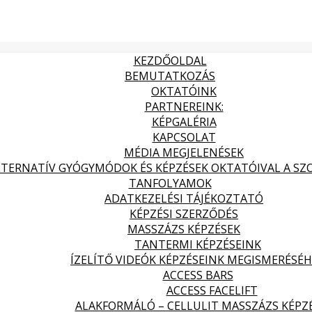
KEZDŐOLDAL
BEMUTATKOZÁS
OKTATÓINK
PARTNEREINK:
KÉPGALÉRIA
KAPCSOLAT
MÉDIA MEGJELENÉSEK
LTERNATÍV GYÓGYMÓDOK ÉS KÉPZÉSEK OKTATÓIVAL A SZOL
TANFOLYAMOK
ADATKEZELÉSI TÁJÉKOZTATÓ
KÉPZÉSI SZERZŐDÉS
MASSZÁZS KÉPZÉSEK
TANTERMI KÉPZÉSEINK
ÍZELÍTŐ VIDEÓK KÉPZÉSEINK MEGISMERÉSÉ
ACCESS BARS
ACCESS FACELIFT
ALAKFORMÁLÓ – CELLULIT MASSZÁZS KÉPZ