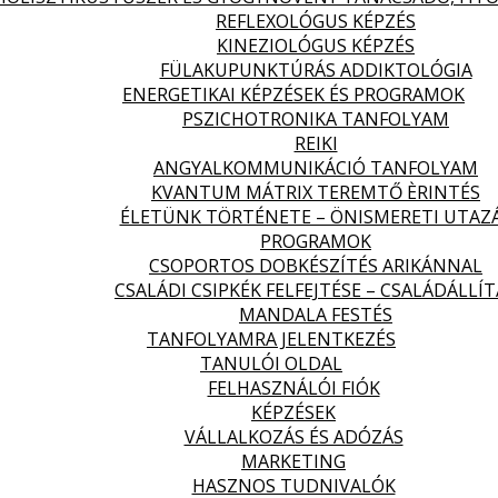
REFLEXOLÓGUS KÉPZÉS
KINEZIOLÓGUS KÉPZÉS
FÜLAKUPUNKTÚRÁS ADDIKTOLÓGIA
ENERGETIKAI KÉPZÉSEK ÉS PROGRAMOK
PSZICHOTRONIKA TANFOLYAM
REIKI
ANGYALKOMMUNIKÁCIÓ TANFOLYAM
KVANTUM MÁTRIX TEREMTŐ ÈRINTÉS
ÉLETÜNK TÖRTÉNETE – ÖNISMERETI UTAZ
PROGRAMOK
CSOPORTOS DOBKÉSZÍTÉS ARIKÁNNAL
CSALÁDI CSIPKÉK FELFEJTÉSE – CSALÁDÁLLÍT
MANDALA FESTÉS
TANFOLYAMRA JELENTKEZÉS
TANULÓI OLDAL
FELHASZNÁLÓI FIÓK
KÉPZÉSEK
VÁLLALKOZÁS ÉS ADÓZÁS
MARKETING
HASZNOS TUDNIVALÓK