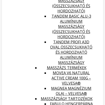
MASSZÁZSÁGY
(ÖSSZECSUKHATÓ ÉS
HORDOZHATÓ)
TANDEM BASIC ALU-3
ALUMÍNIUM
MASSZÁZSÁGY
(ÖSSZECSUKHATÓ ÉS
HORDOZHATÓ)
TANDEM PROFI A3D
OVAL ÖSSZECSUKHATÓ
ÉS HORDOZHATÓ
ALUMÍNIUM
MASSZÁZSÁGY
MASSZÁZS TERMÉKEK
MOVEA V6 NATURAL
ACTIVE CREAM 100G –
VELVESA®
MAGNEA MAGNÉZIUM
OLAJ – VELVESA®
MASSZÁZSÁGY TARTOZÉKOK
FABULO HENGERPÁRNA