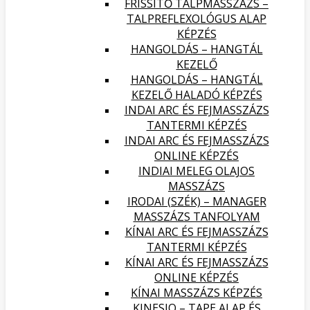
FRISSÍTŐ TALPMASSZÁZS –
TALPREFLEXOLÓGUS ALAP
KÉPZÉS
HANGOLDÁS – HANGTÁL
KEZELŐ
HANGOLDÁS – HANGTÁL
KEZELŐ HALADÓ KÉPZÉS
INDAI ARC ÉS FEJMASSZÁZS
TANTERMI KÉPZÉS
INDAI ARC ÉS FEJMASSZÁZS
ONLINE KÉPZÉS
INDIAI MELEG OLAJOS
MASSZÁZS
IRODAI (SZÉK) – MANAGER
MASSZÁZS TANFOLYAM
KÍNAI ARC ÉS FEJMASSZÁZS
TANTERMI KÉPZÉS
KÍNAI ARC ÉS FEJMASSZÁZS
ONLINE KÉPZÉS
KÍNAI MASSZÁZS KÉPZÉS
KINESIO – TAPE ALAP ÉS