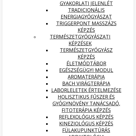
GYAKORLATI JELENLÉT
TRADICIONÁLIS
ENERGIAGYÓGYÁSZAT
TRIGGERPONT MASSZÁZS
KÉPZÉS
TERMÉSZETGYÓGYÁSZATI
KÉPZÉSEK
TERMÉSZETGYÓGYÁSZ
KÉPZÉS
ÉLETMÓDTÁBOR
EGÉSZSÉGÜGYI MODUL
AROMATERÁPIA
BACH VIRÁGTERÁPIA
LABORLELETEK ÉRTELMEZÉSE
HOLISZTIKUS FŰSZER ÉS
GYÓGYNÖVÉNY TANÁCSADÓ,
FITOTERÁPIA KÉPZÉS
REFLEXOLÓGUS KÉPZÉS
KINEZIOLÓGUS KÉPZÉS
FÜLAKUPUNKTÚRÁS