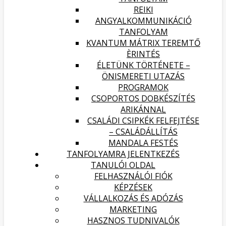
REIKI
ANGYALKOMMUNIKÁCIÓ
TANFOLYAM
KVANTUM MÁTRIX TEREMTŐ
ÈRINTÉS
ÉLETÜNK TÖRTÉNETE –
ÖNISMERETI UTAZÁS
PROGRAMOK
CSOPORTOS DOBKÉSZÍTÉS
ARIKÁNNAL
CSALÁDI CSIPKÉK FELFEJTÉSE
– CSALÁDÁLLÍTÁS
MANDALA FESTÉS
TANFOLYAMRA JELENTKEZÉS
TANULÓI OLDAL
FELHASZNÁLÓI FIÓK
KÉPZÉSEK
VÁLLALKOZÁS ÉS ADÓZÁS
MARKETING
HASZNOS TUDNIVALÓK