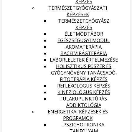
KÉPZÉS
TERMÉSZETGYÓGYÁSZATI
KÉPZÉSEK
TERMÉSZETGYÓGYÁSZ
KÉPZÉS
ÉLETMÓDTÁBOR
EGÉSZSÉGÜGYI MODUL
AROMATERÁPIA
BACH VIRÁGTERÁPIA
LABORLELETEK ÉRTELMEZÉSE
HOLISZTIKUS FŰSZER ÉS
GYÓGYNÖVÉNY TANÁCSADÓ,
FITOTERÁPIA KÉPZÉS
REFLEXOLÓGUS KÉPZÉS
KINEZIOLÓGUS KÉPZÉS
FÜLAKUPUNKTÚRÁS
ADDIKTOLÓGIA
ENERGETIKAI KÉPZÉSEK ÉS
PROGRAMOK
PSZICHOTRONIKA
TANFOLYAM