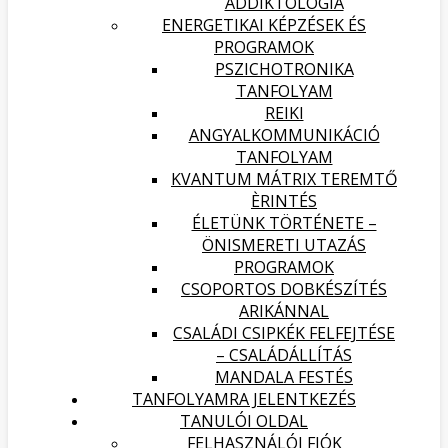
ADDIKTOLÓGIA
ENERGETIKAI KÉPZÉSEK ÉS
PROGRAMOK
PSZICHOTRONIKA
TANFOLYAM
REIKI
ANGYALKOMMUNIKÁCIÓ
TANFOLYAM
KVANTUM MÁTRIX TEREMTŐ
ÈRINTÉS
ÉLETÜNK TÖRTÉNETE –
ÖNISMERETI UTAZÁS
PROGRAMOK
CSOPORTOS DOBKÉSZÍTÉS
ARIKÁNNAL
CSALÁDI CSIPKÉK FELFEJTÉSE
– CSALÁDÁLLÍTÁS
MANDALA FESTÉS
TANFOLYAMRA JELENTKEZÉS
TANULÓI OLDAL
FELHASZNÁLÓI FIÓK