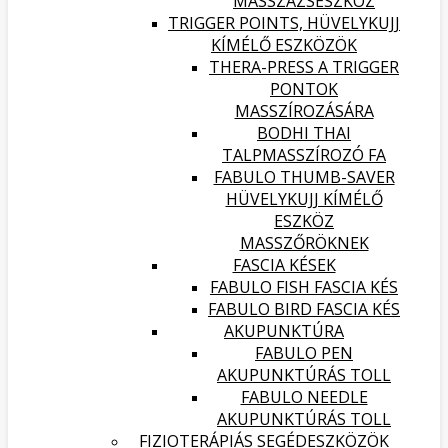
MASSZÁZSESZKÖZ
TRIGGER POINTS, HÜVELYKUJJ
KÍMÉLŐ ESZKÖZÖK
THERA-PRESS A TRIGGER
PONTOK
MASSZÍROZÁSÁRA
BODHI THAI
TALPMASSZÍROZÓ FA
FABULO THUMB-SAVER
HÜVELYKUJJ KÍMÉLŐ
ESZKÖZ
MASSZŐRÖKNEK
FASCIA KÉSEK
FABULO FISH FASCIA KÉS
FABULO BIRD FASCIA KÉS
AKUPUNKTÚRA
FABULO PEN
AKUPUNKTÚRÁS TOLL
FABULO NEEDLE
AKUPUNKTÚRÁS TOLL
FIZIOTERÁPIÁS SEGÉDESZKÖZÖK