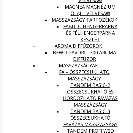
VELVESA®
MAGNEA MAGNÉZIUM
OLAJ – VELVESA®
MASSZÁZSÁGY TARTOZÉKOK
FABULO HENGERPÁRNA
ÉS FÉLHENGERPÁRNA
KÉSZLET
AROMA DIFFÚZOROK
BEWIT FAVORIT 300 AROMA
DIFFÚZOR
MASSZÁZSÁGYAK
FA – ÖSSZECSUKHATÓ
MASSZÁZSÁGY
TANDEM BASIC-2
ÖSSZECSUKHATÓ ÉS
HORDOZHATÓ FAVÁZAS
MASSZÁZSÁGY
TANDEM BASIC-3
ÖSSZECSUKHATÓ
FAVÁZAS MASSZÁZSÁGY
TANDEM PROFI W2D