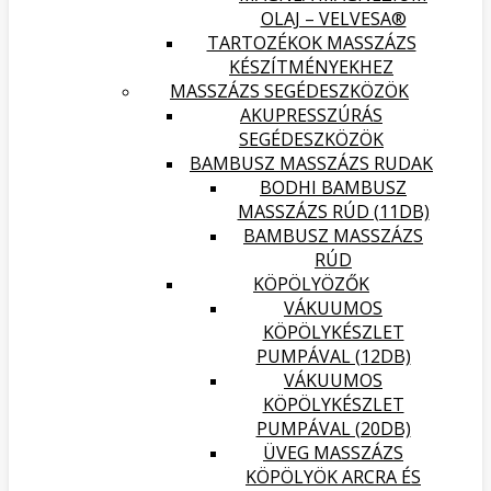
OLAJ – VELVESA®
TARTOZÉKOK MASSZÁZS
KÉSZÍTMÉNYEKHEZ
MASSZÁZS SEGÉDESZKÖZÖK
AKUPRESSZÚRÁS
SEGÉDESZKÖZÖK
BAMBUSZ MASSZÁZS RUDAK
BODHI BAMBUSZ
MASSZÁZS RÚD (11DB)
BAMBUSZ MASSZÁZS
RÚD
KÖPÖLYÖZŐK
VÁKUUMOS
KÖPÖLYKÉSZLET
PUMPÁVAL (12DB)
VÁKUUMOS
KÖPÖLYKÉSZLET
PUMPÁVAL (20DB)
ÜVEG MASSZÁZS
KÖPÖLYÖK ARCRA ÉS