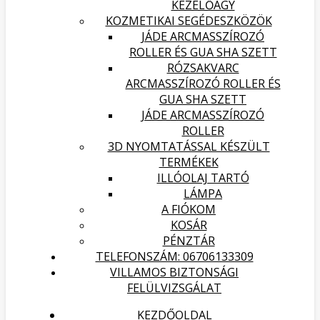
KEZELŐÁGY
KOZMETIKAI SEGÉDESZKÖZÖK
JÁDE ARCMASSZÍROZÓ
ROLLER ÉS GUA SHA SZETT
RÓZSAKVARC
ARCMASSZÍROZÓ ROLLER ÉS
GUA SHA SZETT
JÁDE ARCMASSZÍROZÓ
ROLLER
3D NYOMTATÁSSAL KÉSZÜLT
TERMÉKEK
ILLÓOLAJ TARTÓ
LÁMPA
A FIÓKOM
KOSÁR
PÉNZTÁR
TELEFONSZÁM: 06706133309
VILLAMOS BIZTONSÁGI
FELÜLVIZSGÁLAT
KEZDŐOLDAL