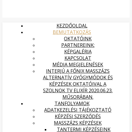
KEZDŐOLDAL
BEMUTATKOZÁS
OKTATÓINK
PARTNEREINK:
KÉPGALÉRIA
KAPCSOLAT
MÉDIA MEGJELENÉSEK
INTERJÚ A FŐNIX MASSZÁZS
ALTERNATÍV GYÓGYMÓDOK ÉS
KÉPZÉSEK OKTATÓIVAL A
SZOLNOK TV ELIXÍR 2020.06.23.
MŰSORÁBAN.
TANFOLYAMOK
ADATKEZELÉSI TÁJÉKOZTATÓ
KÉPZÉSI SZERZŐDÉS
MASSZÁZS KÉPZÉSEK
TANTERMI KÉPZÉSEINK