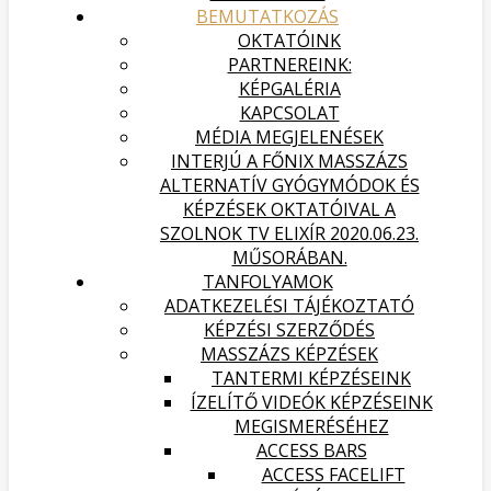
BEMUTATKOZÁS
OKTATÓINK
PARTNEREINK:
KÉPGALÉRIA
KAPCSOLAT
MÉDIA MEGJELENÉSEK
INTERJÚ A FŐNIX MASSZÁZS
ALTERNATÍV GYÓGYMÓDOK ÉS
KÉPZÉSEK OKTATÓIVAL A
SZOLNOK TV ELIXÍR 2020.06.23.
MŰSORÁBAN.
TANFOLYAMOK
ADATKEZELÉSI TÁJÉKOZTATÓ
KÉPZÉSI SZERZŐDÉS
MASSZÁZS KÉPZÉSEK
TANTERMI KÉPZÉSEINK
ÍZELÍTŐ VIDEÓK KÉPZÉSEINK
MEGISMERÉSÉHEZ
ACCESS BARS
ACCESS FACELIFT