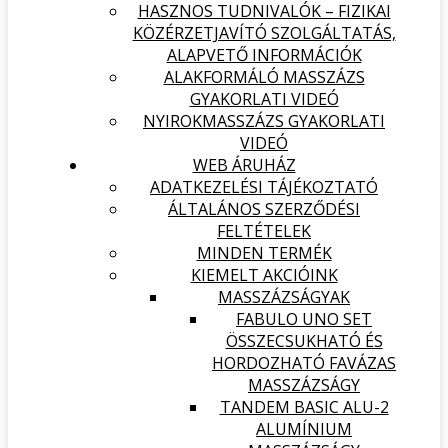
HASZNOS TUDNIVALÓK – FIZIKAI
KÖZÉRZETJAVÍTÓ SZOLGÁLTATÁS,
ALAPVETŐ INFORMÁCIÓK
ALAKFORMÁLÓ MASSZÁZS
GYAKORLATI VIDEÓ
NYIROKMASSZÁZS GYAKORLATI
VIDEÓ
WEB ÁRUHÁZ
ADATKEZELÉSI TÁJÉKOZTATÓ
ÁLTALÁNOS SZERZŐDÉSI
FELTÉTELEK
MINDEN TERMÉK
KIEMELT AKCIÓINK
MASSZÁZSÁGYAK
FABULO UNO SET
ÖSSZECSUKHATÓ ÉS
HORDOZHATÓ FAVÁZAS
MASSZÁZSÁGY
TANDEM BASIC ALU-2
ALUMÍNIUM