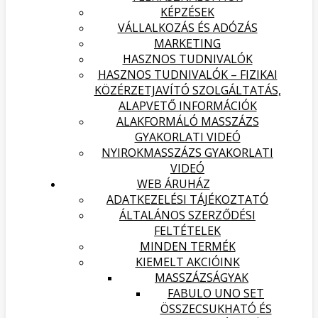
KÉPZÉSEK
VÁLLALKOZÁS ÉS ADÓZÁS
MARKETING
HASZNOS TUDNIVALÓK
HASZNOS TUDNIVALÓK – FIZIKAI
KÖZÉRZETJAVÍTÓ SZOLGÁLTATÁS,
ALAPVETŐ INFORMÁCIÓK
ALAKFORMÁLÓ MASSZÁZS
GYAKORLATI VIDEÓ
NYIROKMASSZÁZS GYAKORLATI
VIDEÓ
WEB ÁRUHÁZ
ADATKEZELÉSI TÁJÉKOZTATÓ
ÁLTALÁNOS SZERZŐDÉSI
FELTÉTELEK
MINDEN TERMÉK
KIEMELT AKCIÓINK
MASSZÁZSÁGYAK
FABULO UNO SET
ÖSSZECSUKHATÓ ÉS