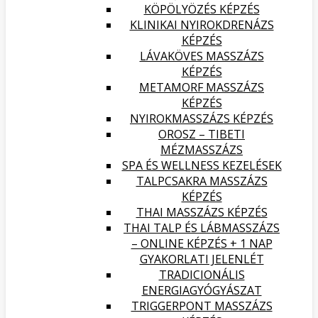
KÖPÖLYÖZÉS KÉPZÉS
KLINIKAI NYIROKDRENÁZS
KÉPZÉS
LÁVAKÖVES MASSZÁZS
KÉPZÉS
METAMORF MASSZÁZS
KÉPZÉS
NYIROKMASSZÁZS KÉPZÉS
OROSZ – TIBETI
MÉZMASSZÁZS
SPA ÉS WELLNESS KEZELÉSEK
TALPCSAKRA MASSZÁZS
KÉPZÉS
THAI MASSZÁZS KÉPZÉS
THAI TALP ÉS LÁBMASSZÁZS
– ONLINE KÉPZÉS + 1 NAP
GYAKORLATI JELENLÉT
TRADICIONÁLIS
ENERGIAGYÓGYÁSZAT
TRIGGERPONT MASSZÁZS