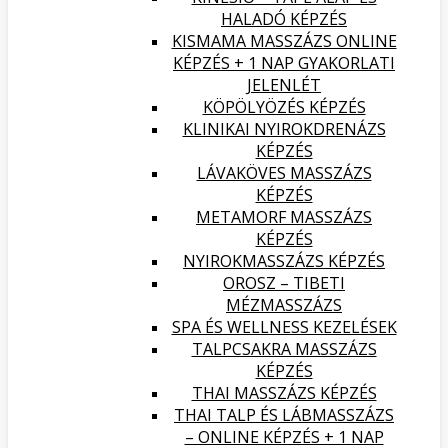
HALADÓ KÉPZÉS
KISMAMA MASSZÁZS ONLINE
KÉPZÉS + 1 NAP GYAKORLATI
JELENLÉT
KÖPÖLYÖZÉS KÉPZÉS
KLINIKAI NYIROKDRENÁZS
KÉPZÉS
LÁVAKÖVES MASSZÁZS
KÉPZÉS
METAMORF MASSZÁZS
KÉPZÉS
NYIROKMASSZÁZS KÉPZÉS
OROSZ – TIBETI
MÉZMASSZÁZS
SPA ÉS WELLNESS KEZELÉSEK
TALPCSAKRA MASSZÁZS
KÉPZÉS
THAI MASSZÁZS KÉPZÉS
THAI TALP ÉS LÁBMASSZÁZS
– ONLINE KÉPZÉS + 1 NAP