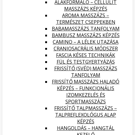
ALAKFORMÁLÓ – CELLULIT
MASSZÁZS KÉPZÉS
AROMA MASSZÁZS –
TERMÉSZET CSEPPEKBEN
BABAMASSZÁZS TANFOLYAM
BAMBUSZ MASSZÁZS KÉPZÉS
CAMINO – A LÉLEK UTAZÁSA
CRANIOSACRÁLIS MÓDSZER
FASCIA KÉSES TECHNIKÁK
FÜL ÉS TESTGYERTYÁZÁS
FRISSÍTŐ (SVÉD) MASSZÁZS
TANFOLYAM
FRISSÍTŐ MASSZÁZS HALADÓ
KÉPZÉS – FUNKCIONÁLIS
IZOMKEZELÉS ÉS
SPORTMASSZÁZS
FRISSÍTŐ TALPMASSZÁZS –
TALPREFLEXOLÓGUS ALAP
KÉPZÉS
HANGOLDÁS – HANGTÁL
KEZELŐ