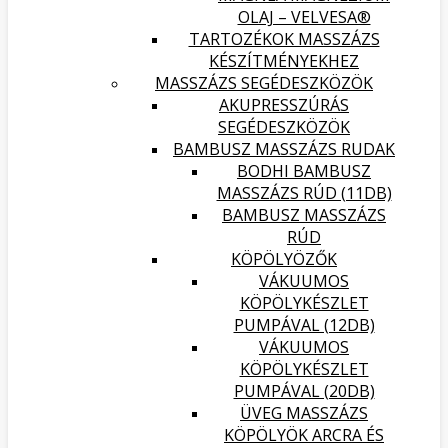
OLAJ – VELVESA®
TARTOZÉKOK MASSZÁZS
KÉSZÍTMÉNYEKHEZ
MASSZÁZS SEGÉDESZKÖZÖK
AKUPRESSZÚRÁS
SEGÉDESZKÖZÖK
BAMBUSZ MASSZÁZS RUDAK
BODHI BAMBUSZ
MASSZÁZS RÚD (11DB)
BAMBUSZ MASSZÁZS
RÚD
KÖPÖLYÖZŐK
VÁKUUMOS
KÖPÖLYKÉSZLET
PUMPÁVAL (12DB)
VÁKUUMOS
KÖPÖLYKÉSZLET
PUMPÁVAL (20DB)
ÜVEG MASSZÁZS
KÖPÖLYÖK ARCRA ÉS