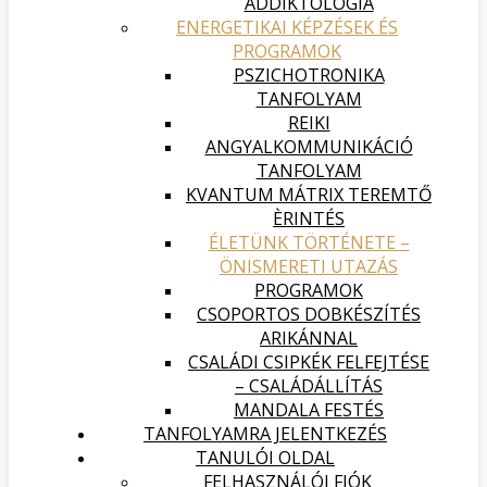
ADDIKTOLÓGIA
ENERGETIKAI KÉPZÉSEK ÉS
PROGRAMOK
PSZICHOTRONIKA
TANFOLYAM
REIKI
ANGYALKOMMUNIKÁCIÓ
TANFOLYAM
KVANTUM MÁTRIX TEREMTŐ
ÈRINTÉS
ÉLETÜNK TÖRTÉNETE –
ÖNISMERETI UTAZÁS
PROGRAMOK
CSOPORTOS DOBKÉSZÍTÉS
ARIKÁNNAL
CSALÁDI CSIPKÉK FELFEJTÉSE
– CSALÁDÁLLÍTÁS
MANDALA FESTÉS
TANFOLYAMRA JELENTKEZÉS
TANULÓI OLDAL
FELHASZNÁLÓI FIÓK