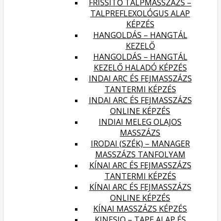
FRISSÍTŐ TALPMASSZÁZS –
TALPREFLEXOLÓGUS ALAP
KÉPZÉS
HANGOLDÁS – HANGTÁL
KEZELŐ
HANGOLDÁS – HANGTÁL
KEZELŐ HALADÓ KÉPZÉS
INDAI ARC ÉS FEJMASSZÁZS
TANTERMI KÉPZÉS
INDAI ARC ÉS FEJMASSZÁZS
ONLINE KÉPZÉS
INDIAI MELEG OLAJOS
MASSZÁZS
IRODAI (SZÉK) – MANAGER
MASSZÁZS TANFOLYAM
KÍNAI ARC ÉS FEJMASSZÁZS
TANTERMI KÉPZÉS
KÍNAI ARC ÉS FEJMASSZÁZS
ONLINE KÉPZÉS
KÍNAI MASSZÁZS KÉPZÉS
KINESIO – TAPE ALAP ÉS