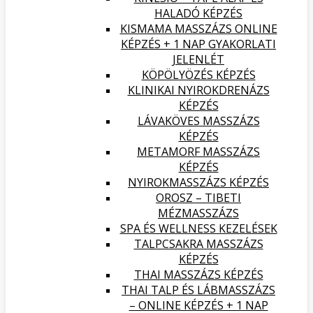
HALADÓ KÉPZÉS
KISMAMA MASSZÁZS ONLINE
KÉPZÉS + 1 NAP GYAKORLATI
JELENLÉT
KÖPÖLYÖZÉS KÉPZÉS
KLINIKAI NYIROKDRENÁZS
KÉPZÉS
LÁVAKÖVES MASSZÁZS
KÉPZÉS
METAMORF MASSZÁZS
KÉPZÉS
NYIROKMASSZÁZS KÉPZÉS
OROSZ – TIBETI
MÉZMASSZÁZS
SPA ÉS WELLNESS KEZELÉSEK
TALPCSAKRA MASSZÁZS
KÉPZÉS
THAI MASSZÁZS KÉPZÉS
THAI TALP ÉS LÁBMASSZÁZS
– ONLINE KÉPZÉS + 1 NAP