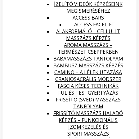
ÍZELÍTŐ VIDEÓK KÉPZÉSEINK
MEGISMERÉSÉHEZ
ACCESS BARS
ACCESS FACELIFT
ALAKFORMÁLÓ – CELLULIT
MASSZÁZS KÉPZÉS
AROMA MASSZÁZS –
TERMÉSZET CSEPPEKBEN
BABAMASSZÁZS TANFOLYAM
BAMBUSZ MASSZÁZS KÉPZÉS
CAMINO – A LÉLEK UTAZÁSA
CRANIOSACRÁLIS MÓDSZER
FASCIA KÉSES TECHNIKÁK
FÜL ÉS TESTGYERTYÁZÁS
FRISSÍTŐ (SVÉD) MASSZÁZS
TANFOLYAM
FRISSÍTŐ MASSZÁZS HALADÓ
KÉPZÉS – FUNKCIONÁLIS
IZOMKEZELÉS ÉS
SPORTMASSZÁZS