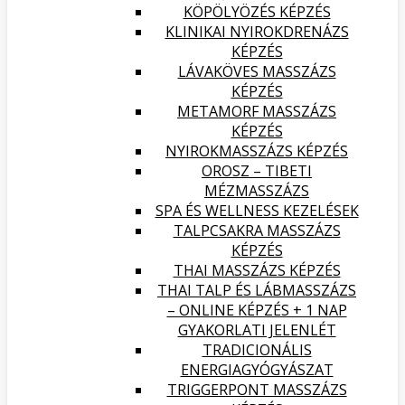
KÖPÖLYÖZÉS KÉPZÉS
KLINIKAI NYIROKDRENÁZS
KÉPZÉS
LÁVAKÖVES MASSZÁZS
KÉPZÉS
METAMORF MASSZÁZS
KÉPZÉS
NYIROKMASSZÁZS KÉPZÉS
OROSZ – TIBETI
MÉZMASSZÁZS
SPA ÉS WELLNESS KEZELÉSEK
TALPCSAKRA MASSZÁZS
KÉPZÉS
THAI MASSZÁZS KÉPZÉS
THAI TALP ÉS LÁBMASSZÁZS
– ONLINE KÉPZÉS + 1 NAP
GYAKORLATI JELENLÉT
TRADICIONÁLIS
ENERGIAGYÓGYÁSZAT
TRIGGERPONT MASSZÁZS