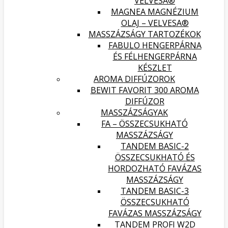
VELVESA®
MAGNEA MAGNÉZIUM
OLAJ – VELVESA®
MASSZÁZSÁGY TARTOZÉKOK
FABULO HENGERPÁRNA
ÉS FÉLHENGERPÁRNA
KÉSZLET
AROMA DIFFÚZOROK
BEWIT FAVORIT 300 AROMA
DIFFÚZOR
MASSZÁZSÁGYAK
FA – ÖSSZECSUKHATÓ
MASSZÁZSÁGY
TANDEM BASIC-2
ÖSSZECSUKHATÓ ÉS
HORDOZHATÓ FAVÁZAS
MASSZÁZSÁGY
TANDEM BASIC-3
ÖSSZECSUKHATÓ
FAVÁZAS MASSZÁZSÁGY
TANDEM PROFI W2D