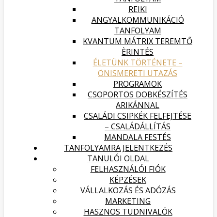
REIKI
ANGYALKOMMUNIKÁCIÓ
TANFOLYAM
KVANTUM MÁTRIX TEREMTŐ
ÈRINTÉS
ÉLETÜNK TÖRTÉNETE –
ÖNISMERETI UTAZÁS
PROGRAMOK
CSOPORTOS DOBKÉSZÍTÉS
ARIKÁNNAL
CSALÁDI CSIPKÉK FELFEJTÉSE
– CSALÁDÁLLÍTÁS
MANDALA FESTÉS
TANFOLYAMRA JELENTKEZÉS
TANULÓI OLDAL
FELHASZNÁLÓI FIÓK
KÉPZÉSEK
VÁLLALKOZÁS ÉS ADÓZÁS
MARKETING
HASZNOS TUDNIVALÓK