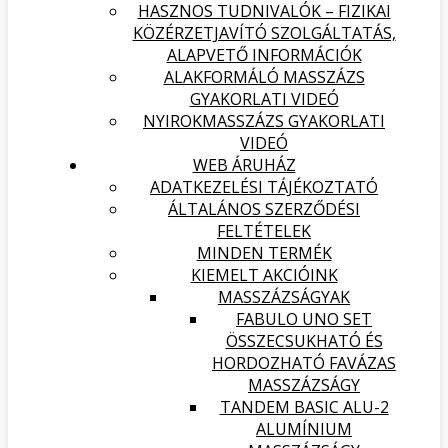
HASZNOS TUDNIVALÓK – FIZIKAI
KÖZÉRZETJAVÍTÓ SZOLGÁLTATÁS,
ALAPVETŐ INFORMÁCIÓK
ALAKFORMÁLÓ MASSZÁZS
GYAKORLATI VIDEÓ
NYIROKMASSZÁZS GYAKORLATI
VIDEÓ
WEB ÁRUHÁZ
ADATKEZELÉSI TÁJÉKOZTATÓ
ÁLTALÁNOS SZERZŐDÉSI
FELTÉTELEK
MINDEN TERMÉK
KIEMELT AKCIÓINK
MASSZÁZSÁGYAK
FABULO UNO SET
ÖSSZECSUKHATÓ ÉS
HORDOZHATÓ FAVÁZAS
MASSZÁZSÁGY
TANDEM BASIC ALU-2
ALUMÍNIUM