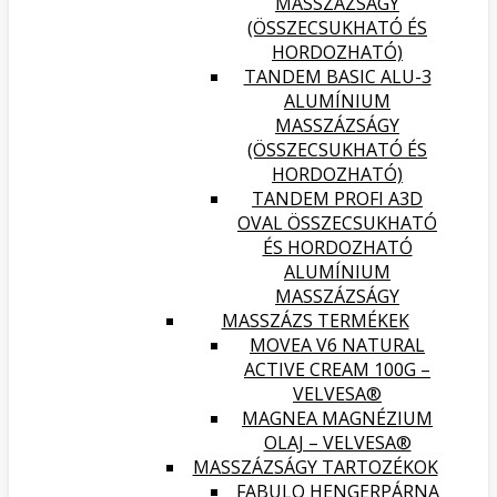
MASSZÁZSÁGY
(ÖSSZECSUKHATÓ ÉS
HORDOZHATÓ)
TANDEM BASIC ALU-3
ALUMÍNIUM
MASSZÁZSÁGY
(ÖSSZECSUKHATÓ ÉS
HORDOZHATÓ)
TANDEM PROFI A3D
OVAL ÖSSZECSUKHATÓ
ÉS HORDOZHATÓ
ALUMÍNIUM
MASSZÁZSÁGY
MASSZÁZS TERMÉKEK
MOVEA V6 NATURAL
ACTIVE CREAM 100G –
VELVESA®
MAGNEA MAGNÉZIUM
OLAJ – VELVESA®
MASSZÁZSÁGY TARTOZÉKOK
FABULO HENGERPÁRNA