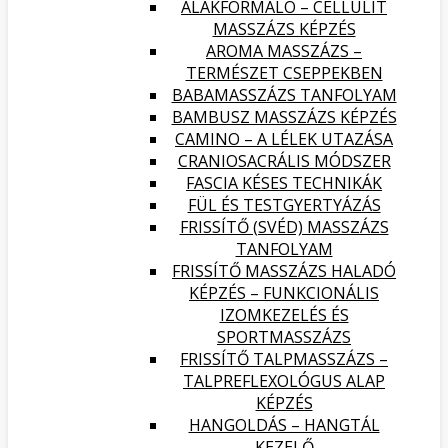
ALAKFORMÁLÓ – CELLULIT
MASSZÁZS KÉPZÉS
AROMA MASSZÁZS –
TERMÉSZET CSEPPEKBEN
BABAMASSZÁZS TANFOLYAM
BAMBUSZ MASSZÁZS KÉPZÉS
CAMINO – A LÉLEK UTAZÁSA
CRANIOSACRÁLIS MÓDSZER
FASCIA KÉSES TECHNIKÁK
FÜL ÉS TESTGYERTYÁZÁS
FRISSÍTŐ (SVÉD) MASSZÁZS
TANFOLYAM
FRISSÍTŐ MASSZÁZS HALADÓ
KÉPZÉS – FUNKCIONÁLIS
IZOMKEZELÉS ÉS
SPORTMASSZÁZS
FRISSÍTŐ TALPMASSZÁZS –
TALPREFLEXOLÓGUS ALAP
KÉPZÉS
HANGOLDÁS – HANGTÁL
KEZELŐ