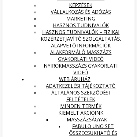
KÉPZÉSEK
VÁLLALKOZÁS ÉS ADÓZÁS
MARKETING
HASZNOS TUDNIVALÓK
HASZNOS TUDNIVALÓK – FIZIKAI
KÖZÉRZETJAVÍTÓ SZOLGÁLTATÁS,
ALAPVETŐ INFORMÁCIÓK
ALAKFORMÁLÓ MASSZÁZS
GYAKORLATI VIDEÓ
NYIROKMASSZÁZS GYAKORLATI
VIDEÓ
WEB ÁRUHÁZ
ADATKEZELÉSI TÁJÉKOZTATÓ
ÁLTALÁNOS SZERZŐDÉSI
FELTÉTELEK
MINDEN TERMÉK
KIEMELT AKCIÓINK
MASSZÁZSÁGYAK
FABULO UNO SET
ÖSSZECSUKHATÓ ÉS