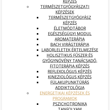
KÉPZÉS
TERMÉSZETGYÓGYÁSZATI
KÉPZÉSEK
TERMÉSZETGYÓGYÁSZ
KÉPZÉS
ÉLETMÓDTÁBOR
EGÉSZSÉGÜGYI MODUL
AROMATERÁPIA
BACH VIRÁGTERÁPIA
LABORLELETEK ÉRTELMEZÉSE
HOLISZTIKUS FŰSZER ÉS
GYÓGYNÖVÉNY TANÁCSADÓ,
FITOTERÁPIA KÉPZÉS
REFLEXOLÓGUS KÉPZÉS
KINEZIOLÓGUS KÉPZÉS
FÜLAKUPUNKTÚRÁS
ADDIKTOLÓGIA
ENERGETIKAI KÉPZÉSEK ÉS
PROGRAMOK
PSZICHOTRONIKA
TANFOLYAM