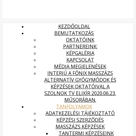
KEZDŐOLDAL
BEMUTATKOZÁS
OKTATÓINK
PARTNEREINK:
KÉPGALÉRIA
KAPCSOLAT
MÉDIA MEGJELENÉSEK
INTERJÚ A FŐNIX MASSZÁZS
ALTERNATÍV GYÓGYMÓDOK ÉS
KÉPZÉSEK OKTATÓIVAL A
SZOLNOK TV ELIXÍR 2020.06.23.
MŰSORÁBAN.
TANFOLYAMOK
ADATKEZELÉSI TÁJÉKOZTATÓ
KÉPZÉSI SZERZŐDÉS
MASSZÁZS KÉPZÉSEK
TANTERMI KÉPZÉSEINK