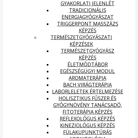
GYAKORLATI JELENLÉT
TRADICIONÁLIS
ENERGIAGYÓGYÁSZAT
TRIGGERPONT MASSZÁZS
KÉPZÉS
TERMÉSZETGYÓGYÁSZATI
KÉPZÉSEK
TERMÉSZETGYÓGYÁSZ
KÉPZÉS
ÉLETMÓDTÁBOR
EGÉSZSÉGÜGYI MODUL
AROMATERÁPIA
BACH VIRÁGTERÁPIA
LABORLELETEK ÉRTELMEZÉSE
HOLISZTIKUS FŰSZER ÉS
GYÓGYNÖVÉNY TANÁCSADÓ,
FITOTERÁPIA KÉPZÉS
REFLEXOLÓGUS KÉPZÉS
KINEZIOLÓGUS KÉPZÉS
FÜLAKUPUNKTÚRÁS