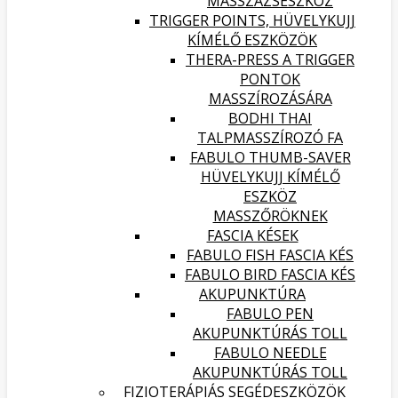
MASSZÁZSESZKÖZ
TRIGGER POINTS, HÜVELYKUJJ
KÍMÉLŐ ESZKÖZÖK
THERA-PRESS A TRIGGER
PONTOK
MASSZÍROZÁSÁRA
BODHI THAI
TALPMASSZÍROZÓ FA
FABULO THUMB-SAVER
HÜVELYKUJJ KÍMÉLŐ
ESZKÖZ
MASSZŐRÖKNEK
FASCIA KÉSEK
FABULO FISH FASCIA KÉS
FABULO BIRD FASCIA KÉS
AKUPUNKTÚRA
FABULO PEN
AKUPUNKTÚRÁS TOLL
FABULO NEEDLE
AKUPUNKTÚRÁS TOLL
FIZIOTERÁPIÁS SEGÉDESZKÖZÖK