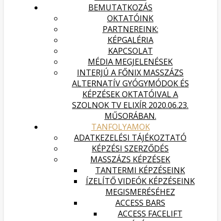
BEMUTATKOZÁS
OKTATÓINK
PARTNEREINK:
KÉPGALÉRIA
KAPCSOLAT
MÉDIA MEGJELENÉSEK
INTERJÚ A FŐNIX MASSZÁZS
ALTERNATÍV GYÓGYMÓDOK ÉS
KÉPZÉSEK OKTATÓIVAL A
SZOLNOK TV ELIXÍR 2020.06.23.
MŰSORÁBAN.
TANFOLYAMOK
ADATKEZELÉSI TÁJÉKOZTATÓ
KÉPZÉSI SZERZŐDÉS
MASSZÁZS KÉPZÉSEK
TANTERMI KÉPZÉSEINK
ÍZELÍTŐ VIDEÓK KÉPZÉSEINK
MEGISMERÉSÉHEZ
ACCESS BARS
ACCESS FACELIFT