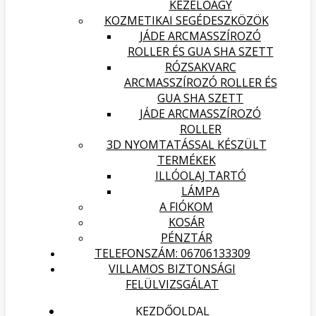
KEZELŐÁGY
KOZMETIKAI SEGÉDESZKÖZÖK
JÁDE ARCMASSZÍROZÓ
ROLLER ÉS GUA SHA SZETT
RÓZSAKVARC
ARCMASSZÍROZÓ ROLLER ÉS
GUA SHA SZETT
JÁDE ARCMASSZÍROZÓ
ROLLER
3D NYOMTATÁSSAL KÉSZÜLT
TERMÉKEK
ILLÓOLAJ TARTÓ
LÁMPA
A FIÓKOM
KOSÁR
PÉNZTÁR
TELEFONSZÁM: 06706133309
VILLAMOS BIZTONSÁGI
FELÜLVIZSGÁLAT
KEZDŐOLDAL