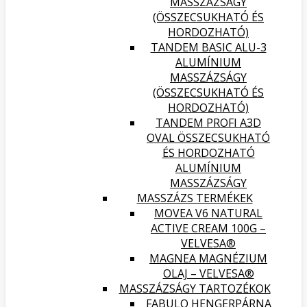
MASSZÁZSÁGY
(ÖSSZECSUKHATÓ ÉS
HORDOZHATÓ)
TANDEM BASIC ALU-3
ALUMÍNIUM
MASSZÁZSÁGY
(ÖSSZECSUKHATÓ ÉS
HORDOZHATÓ)
TANDEM PROFI A3D
OVAL ÖSSZECSUKHATÓ
ÉS HORDOZHATÓ
ALUMÍNIUM
MASSZÁZSÁGY
MASSZÁZS TERMÉKEK
MOVEA V6 NATURAL
ACTIVE CREAM 100G –
VELVESA®
MAGNEA MAGNÉZIUM
OLAJ – VELVESA®
MASSZÁZSÁGY TARTOZÉKOK
FABULO HENGERPÁRNA