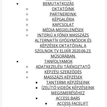
BEMUTATKOZÁS
OKTATÓINK
PARTNEREINK:
KÉPGALÉRIA
KAPCSOLAT
MÉDIA MEGJELENÉSEK
INTERJÚ A FŐNIX MASSZÁZS
ALTERNATÍV GYÓGYMÓDOK ÉS
KÉPZÉSEK OKTATÓIVAL A
SZOLNOK TV ELIXÍR 2020.06.23.
MŰSORÁBAN.
TANFOLYAMOK
ADATKEZELÉSI TÁJÉKOZTATÓ
KÉPZÉSI SZERZŐDÉS
MASSZÁZS KÉPZÉSEK
TANTERMI KÉPZÉSEINK
ÍZELÍTŐ VIDEÓK KÉPZÉSEINK
MEGISMERÉSÉHEZ
ACCESS BARS
ACCESS FACELIFT