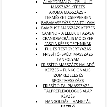
ALAKFORMÁLÓ – CELLULIT
MASSZÁZS KÉPZÉS
AROMA MASSZÁZS –
TERMÉSZET CSEPPEKBEN
BABAMASSZÁZS TANFOLYAM
BAMBUSZ MASSZÁZS KÉPZÉS
CAMINO – A LÉLEK UTAZÁSA
CRANIOSACRÁLIS MÓDSZER
FASCIA KÉSES TECHNIKÁK
FÜL ÉS TESTGYERTYÁZÁS
FRISSÍTŐ (SVÉD) MASSZÁZS
TANFOLYAM
FRISSÍTŐ MASSZÁZS HALADÓ
KÉPZÉS – FUNKCIONÁLIS
IZOMKEZELÉS ÉS
SPORTMASSZÁZS
FRISSÍTŐ TALPMASSZÁZS –
TALPREFLEXOLÓGUS ALAP
KÉPZÉS
HANGOLDÁS – HANGTÁL
KEZELŐ