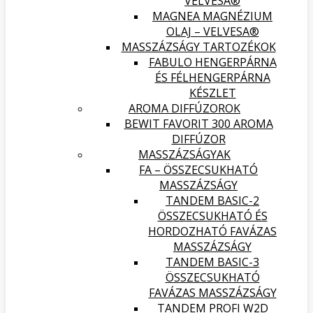
VELVESA®
MAGNEA MAGNÉZIUM
OLAJ – VELVESA®
MASSZÁZSÁGY TARTOZÉKOK
FABULO HENGERPÁRNA
ÉS FÉLHENGERPÁRNA
KÉSZLET
AROMA DIFFÚZOROK
BEWIT FAVORIT 300 AROMA
DIFFÚZOR
MASSZÁZSÁGYAK
FA – ÖSSZECSUKHATÓ
MASSZÁZSÁGY
TANDEM BASIC-2
ÖSSZECSUKHATÓ ÉS
HORDOZHATÓ FAVÁZAS
MASSZÁZSÁGY
TANDEM BASIC-3
ÖSSZECSUKHATÓ
FAVÁZAS MASSZÁZSÁGY
TANDEM PROFI W2D