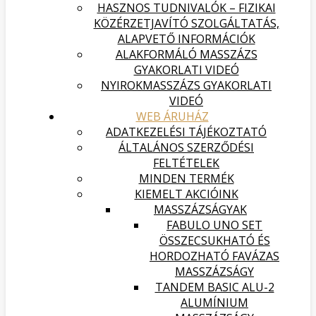
HASZNOS TUDNIVALÓK – FIZIKAI
KÖZÉRZETJAVÍTÓ SZOLGÁLTATÁS,
ALAPVETŐ INFORMÁCIÓK
ALAKFORMÁLÓ MASSZÁZS
GYAKORLATI VIDEÓ
NYIROKMASSZÁZS GYAKORLATI
VIDEÓ
WEB ÁRUHÁZ
ADATKEZELÉSI TÁJÉKOZTATÓ
ÁLTALÁNOS SZERZŐDÉSI
FELTÉTELEK
MINDEN TERMÉK
KIEMELT AKCIÓINK
MASSZÁZSÁGYAK
FABULO UNO SET
ÖSSZECSUKHATÓ ÉS
HORDOZHATÓ FAVÁZAS
MASSZÁZSÁGY
TANDEM BASIC ALU-2
ALUMÍNIUM