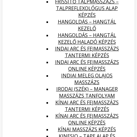
FRISSÍTŐ TALPMASSZÁZS –
TALPREFLEXOLÓGUS ALAP
KÉPZÉS
HANGOLDÁS – HANGTÁL
KEZELŐ
HANGOLDÁS – HANGTÁL
KEZELŐ HALADÓ KÉPZÉS
INDAI ARC ÉS FEJMASSZÁZS
TANTERMI KÉPZÉS
INDAI ARC ÉS FEJMASSZÁZS
ONLINE KÉPZÉS
INDIAI MELEG OLAJOS
MASSZÁZS
IRODAI (SZÉK) – MANAGER
MASSZÁZS TANFOLYAM
KÍNAI ARC ÉS FEJMASSZÁZS
TANTERMI KÉPZÉS
KÍNAI ARC ÉS FEJMASSZÁZS
ONLINE KÉPZÉS
KÍNAI MASSZÁZS KÉPZÉS
KINESIO – TAPE ALAP ÉS