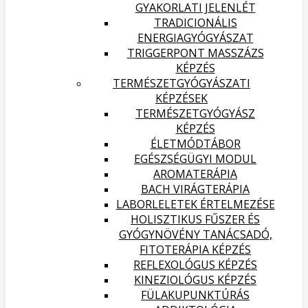
GYAKORLATI JELENLÉT
TRADICIONÁLIS
ENERGIAGYÓGYÁSZAT
TRIGGERPONT MASSZÁZS
KÉPZÉS
TERMÉSZETGYÓGYÁSZATI
KÉPZÉSEK
TERMÉSZETGYÓGYÁSZ
KÉPZÉS
ÉLETMÓDTÁBOR
EGÉSZSÉGÜGYI MODUL
AROMATERÁPIA
BACH VIRÁGTERÁPIA
LABORLELETEK ÉRTELMEZÉSE
HOLISZTIKUS FŰSZER ÉS
GYÓGYNÖVÉNY TANÁCSADÓ,
FITOTERÁPIA KÉPZÉS
REFLEXOLÓGUS KÉPZÉS
KINEZIOLÓGUS KÉPZÉS
FÜLAKUPUNKTÚRÁS