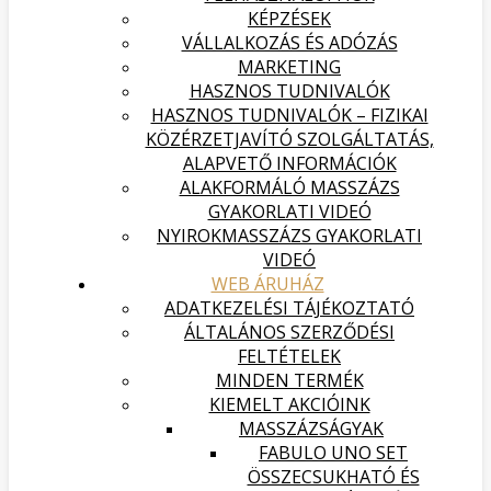
KÉPZÉSEK
VÁLLALKOZÁS ÉS ADÓZÁS
MARKETING
HASZNOS TUDNIVALÓK
HASZNOS TUDNIVALÓK – FIZIKAI
KÖZÉRZETJAVÍTÓ SZOLGÁLTATÁS,
ALAPVETŐ INFORMÁCIÓK
ALAKFORMÁLÓ MASSZÁZS
GYAKORLATI VIDEÓ
NYIROKMASSZÁZS GYAKORLATI
VIDEÓ
WEB ÁRUHÁZ
ADATKEZELÉSI TÁJÉKOZTATÓ
ÁLTALÁNOS SZERZŐDÉSI
FELTÉTELEK
MINDEN TERMÉK
KIEMELT AKCIÓINK
MASSZÁZSÁGYAK
FABULO UNO SET
ÖSSZECSUKHATÓ ÉS