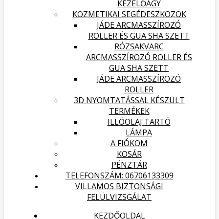
KEZELŐÁGY
KOZMETIKAI SEGÉDESZKÖZÖK
JÁDE ARCMASSZÍROZÓ
ROLLER ÉS GUA SHA SZETT
RÓZSAKVARC
ARCMASSZÍROZÓ ROLLER ÉS
GUA SHA SZETT
JÁDE ARCMASSZÍROZÓ
ROLLER
3D NYOMTATÁSSAL KÉSZÜLT
TERMÉKEK
ILLÓOLAJ TARTÓ
LÁMPA
A FIÓKOM
KOSÁR
PÉNZTÁR
TELEFONSZÁM: 06706133309
VILLAMOS BIZTONSÁGI
FELÜLVIZSGÁLAT
KEZDŐOLDAL