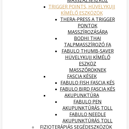
MASSZÁZSESZKÖZ
TRIGGER POINTS, HÜVELYKUJJ
KÍMÉLŐ ESZKÖZÖK
THERA-PRESS A TRIGGER
PONTOK
MASSZÍROZÁSÁRA
BODHI THAI
TALPMASSZÍROZÓ FA
FABULO THUMB-SAVER
HÜVELYKUJJ KÍMÉLŐ
ESZKÖZ
MASSZŐRÖKNEK
FASCIA KÉSEK
FABULO FISH FASCIA KÉS
FABULO BIRD FASCIA KÉS
AKUPUNKTÚRA
FABULO PEN
AKUPUNKTÚRÁS TOLL
FABULO NEEDLE
AKUPUNKTÚRÁS TOLL
FIZIOTERÁPIÁS SEGÉDESZKÖZÖK