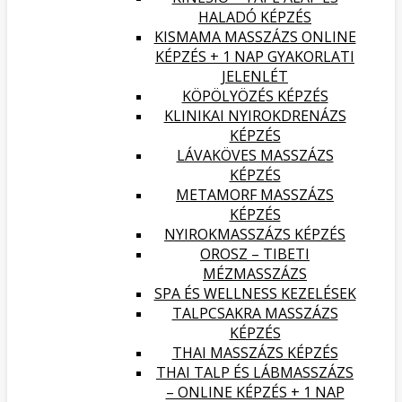
HALADÓ KÉPZÉS
KISMAMA MASSZÁZS ONLINE
KÉPZÉS + 1 NAP GYAKORLATI
JELENLÉT
KÖPÖLYÖZÉS KÉPZÉS
KLINIKAI NYIROKDRENÁZS
KÉPZÉS
LÁVAKÖVES MASSZÁZS
KÉPZÉS
METAMORF MASSZÁZS
KÉPZÉS
NYIROKMASSZÁZS KÉPZÉS
OROSZ – TIBETI
MÉZMASSZÁZS
SPA ÉS WELLNESS KEZELÉSEK
TALPCSAKRA MASSZÁZS
KÉPZÉS
THAI MASSZÁZS KÉPZÉS
THAI TALP ÉS LÁBMASSZÁZS
– ONLINE KÉPZÉS + 1 NAP