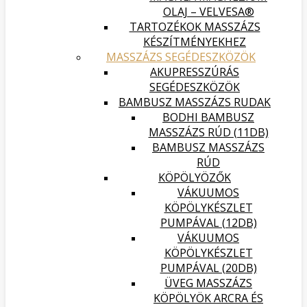
OLAJ – VELVESA®
TARTOZÉKOK MASSZÁZS
KÉSZÍTMÉNYEKHEZ
MASSZÁZS SEGÉDESZKÖZÖK
AKUPRESSZÚRÁS
SEGÉDESZKÖZÖK
BAMBUSZ MASSZÁZS RUDAK
BODHI BAMBUSZ
MASSZÁZS RÚD (11DB)
BAMBUSZ MASSZÁZS
RÚD
KÖPÖLYÖZŐK
VÁKUUMOS
KÖPÖLYKÉSZLET
PUMPÁVAL (12DB)
VÁKUUMOS
KÖPÖLYKÉSZLET
PUMPÁVAL (20DB)
ÜVEG MASSZÁZS
KÖPÖLYÖK ARCRA ÉS