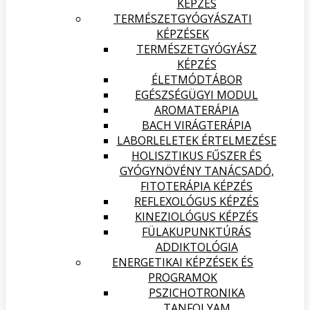
KÉPZÉS
TERMÉSZETGYÓGYÁSZATI
KÉPZÉSEK
TERMÉSZETGYÓGYÁSZ
KÉPZÉS
ÉLETMÓDTÁBOR
EGÉSZSÉGÜGYI MODUL
AROMATERÁPIA
BACH VIRÁGTERÁPIA
LABORLELETEK ÉRTELMEZÉSE
HOLISZTIKUS FŰSZER ÉS
GYÓGYNÖVÉNY TANÁCSADÓ,
FITOTERÁPIA KÉPZÉS
REFLEXOLÓGUS KÉPZÉS
KINEZIOLÓGUS KÉPZÉS
FÜLAKUPUNKTÚRÁS
ADDIKTOLÓGIA
ENERGETIKAI KÉPZÉSEK ÉS
PROGRAMOK
PSZICHOTRONIKA
TANFOLYAM