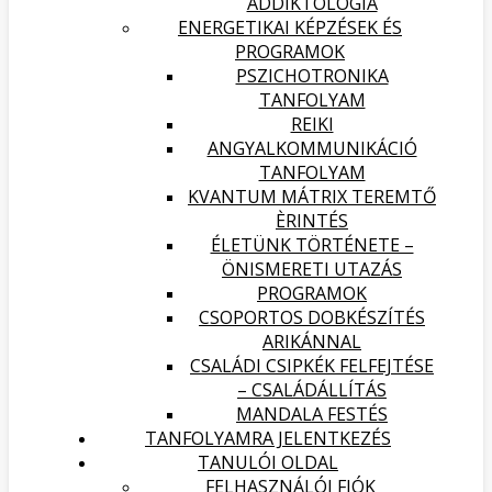
ADDIKTOLÓGIA
ENERGETIKAI KÉPZÉSEK ÉS
PROGRAMOK
PSZICHOTRONIKA
TANFOLYAM
REIKI
ANGYALKOMMUNIKÁCIÓ
TANFOLYAM
KVANTUM MÁTRIX TEREMTŐ
ÈRINTÉS
ÉLETÜNK TÖRTÉNETE –
ÖNISMERETI UTAZÁS
PROGRAMOK
CSOPORTOS DOBKÉSZÍTÉS
ARIKÁNNAL
CSALÁDI CSIPKÉK FELFEJTÉSE
– CSALÁDÁLLÍTÁS
MANDALA FESTÉS
TANFOLYAMRA JELENTKEZÉS
TANULÓI OLDAL
FELHASZNÁLÓI FIÓK