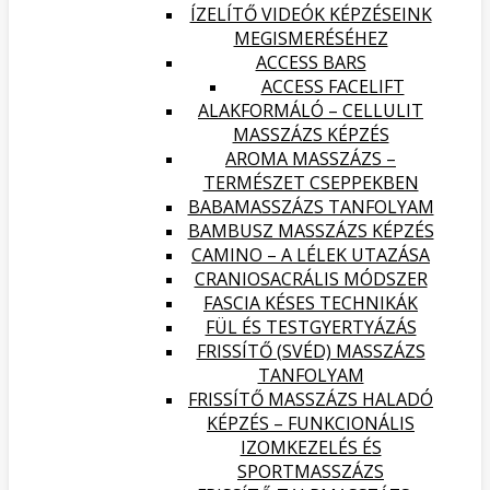
ÍZELÍTŐ VIDEÓK KÉPZÉSEINK
MEGISMERÉSÉHEZ
ACCESS BARS
ACCESS FACELIFT
ALAKFORMÁLÓ – CELLULIT
MASSZÁZS KÉPZÉS
AROMA MASSZÁZS –
TERMÉSZET CSEPPEKBEN
BABAMASSZÁZS TANFOLYAM
BAMBUSZ MASSZÁZS KÉPZÉS
CAMINO – A LÉLEK UTAZÁSA
CRANIOSACRÁLIS MÓDSZER
FASCIA KÉSES TECHNIKÁK
FÜL ÉS TESTGYERTYÁZÁS
FRISSÍTŐ (SVÉD) MASSZÁZS
TANFOLYAM
FRISSÍTŐ MASSZÁZS HALADÓ
KÉPZÉS – FUNKCIONÁLIS
IZOMKEZELÉS ÉS
SPORTMASSZÁZS