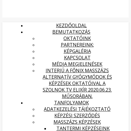
KEZDŐOLDAL
BEMUTATKOZÁS
OKTATÓINK
PARTNEREINK:
KÉPGALÉRIA
KAPCSOLAT
MÉDIA MEGJELENÉSEK
INTERJÚ A FŐNIX MASSZÁZS
ALTERNATÍV GYÓGYMÓDOK ÉS
KÉPZÉSEK OKTATÓIVAL A
SZOLNOK TV ELIXÍR 2020.06.23.
MŰSORÁBAN.
TANFOLYAMOK
ADATKEZELÉSI TÁJÉKOZTATÓ
KÉPZÉSI SZERZŐDÉS
MASSZÁZS KÉPZÉSEK
TANTERMI KÉPZÉSEINK