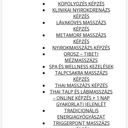
KÖPÖLYÖZÉS KÉPZÉS
KLINIKAI NYIROKDRENÁZS
KÉPZÉS
LÁVAKÖVES MASSZÁZS
KÉPZÉS
METAMORF MASSZÁZS
KÉPZÉS
NYIROKMASSZÁZS KÉPZÉS
OROSZ – TIBETI
MÉZMASSZÁZS
SPA ÉS WELLNESS KEZELÉSEK
TALPCSAKRA MASSZÁZS
KÉPZÉS
THAI MASSZÁZS KÉPZÉS
THAI TALP ÉS LÁBMASSZÁZS
– ONLINE KÉPZÉS + 1 NAP
GYAKORLATI JELENLÉT
TRADICIONÁLIS
ENERGIAGYÓGYÁSZAT
TRIGGERPONT MASSZÁZS