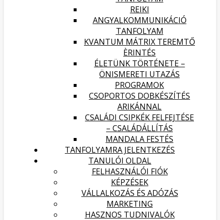
REIKI
ANGYALKOMMUNIKÁCIÓ
TANFOLYAM
KVANTUM MÁTRIX TEREMTŐ
ÈRINTÉS
ÉLETÜNK TÖRTÉNETE –
ÖNISMERETI UTAZÁS
PROGRAMOK
CSOPORTOS DOBKÉSZÍTÉS
ARIKÁNNAL
CSALÁDI CSIPKÉK FELFEJTÉSE
– CSALÁDÁLLÍTÁS
MANDALA FESTÉS
TANFOLYAMRA JELENTKEZÉS
TANULÓI OLDAL
FELHASZNÁLÓI FIÓK
KÉPZÉSEK
VÁLLALKOZÁS ÉS ADÓZÁS
MARKETING
HASZNOS TUDNIVALÓK