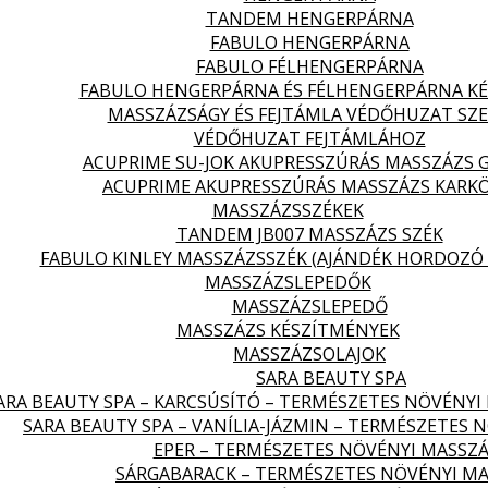
TANDEM HENGERPÁRNA
FABULO HENGERPÁRNA
FABULO FÉLHENGERPÁRNA
FABULO HENGERPÁRNA ÉS FÉLHENGERPÁRNA KÉ
MASSZÁZSÁGY ÉS FEJTÁMLA VÉDŐHUZAT SZ
VÉDŐHUZAT FEJTÁMLÁHOZ
ACUPRIME SU-JOK AKUPRESSZÚRÁS MASSZÁZS 
ACUPRIME AKUPRESSZÚRÁS MASSZÁZS KARK
MASSZÁZSSZÉKEK
TANDEM JB007 MASSZÁZS SZÉK
FABULO KINLEY MASSZÁZSSZÉK (AJÁNDÉK HORDOZÓ 
MASSZÁZSLEPEDŐK
MASSZÁZSLEPEDŐ
MASSZÁZS KÉSZÍTMÉNYEK
MASSZÁZSOLAJOK
SARA BEAUTY SPA
ARA BEAUTY SPA – KARCSÚSÍTÓ – TERMÉSZETES NÖVÉNYI
SARA BEAUTY SPA – VANÍLIA-JÁZMIN – TERMÉSZETES 
EPER – TERMÉSZETES NÖVÉNYI MASSZÁ
SÁRGABARACK – TERMÉSZETES NÖVÉNYI MA