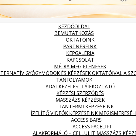
KEZDŐOLDAL
BEMUTATKOZÁS
OKTATÓINK
PARTNEREINK:
KÉPGALÉRIA
KAPCSOLAT
MÉDIA MEGJELENÉSEK
LTERNATÍV GYÓGYMÓDOK ÉS KÉPZÉSEK OKTATÓIVAL A SZOL
TANFOLYAMOK
ADATKEZELÉSI TÁJÉKOZTATÓ
KÉPZÉSI SZERZŐDÉS
MASSZÁZS KÉPZÉSEK
TANTERMI KÉPZÉSEINK
ÍZELÍTŐ VIDEÓK KÉPZÉSEINK MEGISMERÉSÉ
ACCESS BARS
ACCESS FACELIFT
ALAKFORMÁLÓ – CELLULIT MASSZÁZS KÉPZ