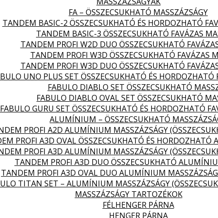
MASSZÁZSÁGYAK
FA – ÖSSZECSUKHATÓ MASSZÁZSÁGY
TANDEM BASIC-2 ÖSSZECSUKHATÓ ÉS HORDOZHATÓ FA
TANDEM BASIC-3 ÖSSZECSUKHATÓ FAVÁZAS MA
TANDEM PROFI W2D DUO ÖSSZECSUKHATÓ FAVÁZA
TANDEM PROFI W3D ÖSSZECSUKHATÓ FAVÁZAS 
TANDEM PROFI W3D DUO ÖSSZECSUKHATÓ FAVÁZA
ABULO UNO PLUS SET ÖSSZECSUKHATÓ ÉS HORDOZHATÓ 
FABULO DIABLO SET ÖSSZECSUKHATÓ MASS
FABULO DIABLO OVAL SET ÖSSZECSUKHATÓ MA
FABULO GURU SET ÖSSZECSUKHATÓ ÉS HORDOZHATÓ FA
ALUMÍNIUM – ÖSSZECSUKHATÓ MASSZÁZSÁ
NDEM PROFI A2D ALUMÍNIUM MASSZÁZSÁGY (ÖSSZECSU
EM PROFI A3D OVAL ÖSSZECSUKHATÓ ÉS HORDOZHATÓ 
NDEM PROFI A3D ALUMÍNIUM MASSZÁZSÁGY (ÖSSZECSU
TANDEM PROFI A3D DUO ÖSSZECSUKHATÓ ALUMÍNI
TANDEM PROFI A3D OVAL DUO ALUMÍNIUM MASSZÁZSÁG
ULO TITAN SET – ALUMÍNIUM MASSZÁZSÁGY (ÖSSZECSU
MASSZÁZSÁGY TARTOZÉKOK
FÉLHENGER PÁRNA
HENGER PÁRNA