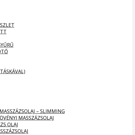
SZLET
ETT
GYŰRŰ
ÖTŐ
TÁSKÁVAL)
 MASSZÁZSOLAJ – SLIMMING
NÖVÉNYI MASSZÁZSOLAJ
ZS OLAJ
SSZÁZSOLAJ