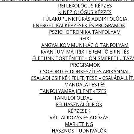
REFLEXOLÓGUS KÉPZÉS
KINEZIOLÓGUS KÉPZÉS
FÜLAKUPUNKTÚRÁS ADDIKTOLÓGIA
ENERGETIKAI KÉPZÉSEK ÉS PROGRAMOK
PSZICHOTRONIKA TANFOLYAM
REIKI
ANGYALKOMMUNIKÁCIÓ TANFOLYAM
KVANTUM MÁTRIX TEREMTŐ ÈRINTÉS
ÉLETÜNK TÖRTÉNETE – ÖNISMERETI UTAZ
PROGRAMOK
CSOPORTOS DOBKÉSZÍTÉS ARIKÁNNAL
CSALÁDI CSIPKÉK FELFEJTÉSE – CSALÁDÁLLÍT
MANDALA FESTÉS
TANFOLYAMRA JELENTKEZÉS
TANULÓI OLDAL
FELHASZNÁLÓI FIÓK
KÉPZÉSEK
VÁLLALKOZÁS ÉS ADÓZÁS
MARKETING
HASZNOS TUDNIVALÓK