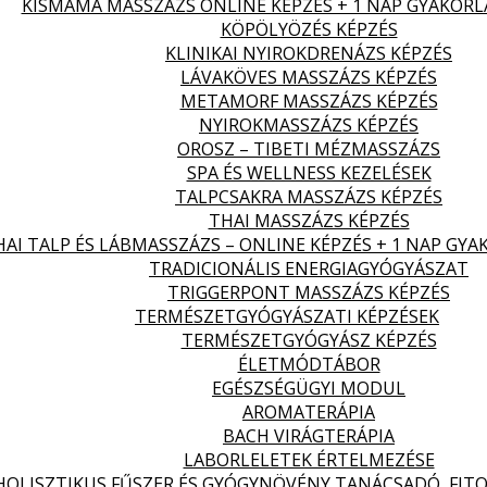
KISMAMA MASSZÁZS ONLINE KÉPZÉS + 1 NAP GYAKORL
KÖPÖLYÖZÉS KÉPZÉS
KLINIKAI NYIROKDRENÁZS KÉPZÉS
LÁVAKÖVES MASSZÁZS KÉPZÉS
METAMORF MASSZÁZS KÉPZÉS
NYIROKMASSZÁZS KÉPZÉS
OROSZ – TIBETI MÉZMASSZÁZS
SPA ÉS WELLNESS KEZELÉSEK
TALPCSAKRA MASSZÁZS KÉPZÉS
THAI MASSZÁZS KÉPZÉS
HAI TALP ÉS LÁBMASSZÁZS – ONLINE KÉPZÉS + 1 NAP GYA
TRADICIONÁLIS ENERGIAGYÓGYÁSZAT
TRIGGERPONT MASSZÁZS KÉPZÉS
TERMÉSZETGYÓGYÁSZATI KÉPZÉSEK
TERMÉSZETGYÓGYÁSZ KÉPZÉS
ÉLETMÓDTÁBOR
EGÉSZSÉGÜGYI MODUL
AROMATERÁPIA
BACH VIRÁGTERÁPIA
LABORLELETEK ÉRTELMEZÉSE
HOLISZTIKUS FŰSZER ÉS GYÓGYNÖVÉNY TANÁCSADÓ, FITO