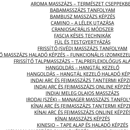
AROMA MASSZÁZS – TERMÉSZET CSEPPEKB
BABAMASSZÁZS TANFOLYAM
BAMBUSZ MASSZÁZS KÉPZÉS
CAMINO – A LÉLEK UTAZÁSA
CRANIOSACRÁLIS MÓDSZER
FASCIA KÉSES TECHNIKÁK
FÜL ÉS TESTGYERTYÁZÁS
FRISSÍTŐ (SVÉD) MASSZÁZS TANFOLYAM
TŐ MASSZÁZS HALADÓ KÉPZÉS – FUNKCIONÁLIS IZOMKEZE
FRISSÍTŐ TALPMASSZÁZS – TALPREFLEXOLÓGUS AL
HANGOLDÁS – HANGTÁL KEZELŐ
HANGOLDÁS – HANGTÁL KEZELŐ HALADÓ KÉP
INDAI ARC ÉS FEJMASSZÁZS TANTERMI KÉPZ
INDAI ARC ÉS FEJMASSZÁZS ONLINE KÉPZÉ
INDIAI MELEG OLAJOS MASSZÁZS
IRODAI (SZÉK) – MANAGER MASSZÁZS TANFO
KÍNAI ARC ÉS FEJMASSZÁZS TANTERMI KÉPZ
KÍNAI ARC ÉS FEJMASSZÁZS ONLINE KÉPZÉ
KÍNAI MASSZÁZS KÉPZÉS
KINESIO – TAPE ALAP ÉS HALADÓ KÉPZÉS