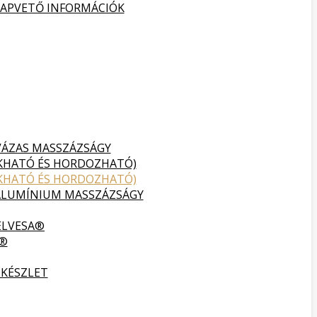
ALAPVETŐ INFORMÁCIÓK
VÁZAS MASSZÁZSÁGY
UKHATÓ ÉS HORDOZHATÓ)
UKHATÓ ÉS HORDOZHATÓ)
ALUMÍNIUM MASSZÁZSÁGY
ELVESA®
A®
 KÉSZLET