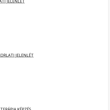
ATI JELENLÉT
KORLATI JELENLÉT
TERÁPIA KÉPZÉS