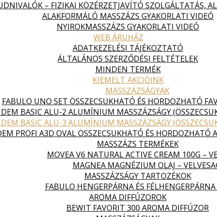
DNIVALÓK – FIZIKAI KÖZÉRZETJAVÍTÓ SZOLGÁLTATÁS, 
ALAKFORMÁLÓ MASSZÁZS GYAKORLATI VIDEÓ
NYIROKMASSZÁZS GYAKORLATI VIDEÓ
WEB ÁRUHÁZ
ADATKEZELÉSI TÁJÉKOZTATÓ
ÁLTALÁNOS SZERZŐDÉSI FELTÉTELEK
MINDEN TERMÉK
KIEMELT AKCIÓINK
MASSZÁZSÁGYAK
FABULO UNO SET ÖSSZECSUKHATÓ ÉS HORDOZHATÓ FA
DEM BASIC ALU-2 ALUMÍNIUM MASSZÁZSÁGY (ÖSSZECS
DEM BASIC ALU-3 ALUMÍNIUM MASSZÁZSÁGY (ÖSSZECS
EM PROFI A3D OVAL ÖSSZECSUKHATÓ ÉS HORDOZHATÓ 
MASSZÁZS TERMÉKEK
MOVEA V6 NATURAL ACTIVE CREAM 100G – V
MAGNEA MAGNÉZIUM OLAJ – VELVES
MASSZÁZSÁGY TARTOZÉKOK
FABULO HENGERPÁRNA ÉS FÉLHENGERPÁRNA
AROMA DIFFÚZOROK
BEWIT FAVORIT 300 AROMA DIFFÚZOR