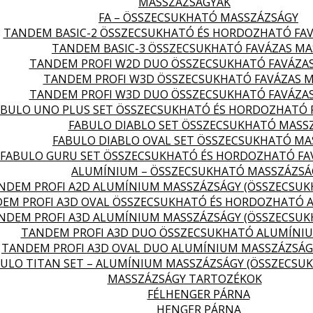
MASSZÁZSÁGYAK
FA – ÖSSZECSUKHATÓ MASSZÁZSÁGY
TANDEM BASIC-2 ÖSSZECSUKHATÓ ÉS HORDOZHATÓ FA
TANDEM BASIC-3 ÖSSZECSUKHATÓ FAVÁZAS MA
TANDEM PROFI W2D DUO ÖSSZECSUKHATÓ FAVÁZA
TANDEM PROFI W3D ÖSSZECSUKHATÓ FAVÁZAS 
TANDEM PROFI W3D DUO ÖSSZECSUKHATÓ FAVÁZA
ABULO UNO PLUS SET ÖSSZECSUKHATÓ ÉS HORDOZHATÓ 
FABULO DIABLO SET ÖSSZECSUKHATÓ MASS
FABULO DIABLO OVAL SET ÖSSZECSUKHATÓ MA
FABULO GURU SET ÖSSZECSUKHATÓ ÉS HORDOZHATÓ FA
ALUMÍNIUM – ÖSSZECSUKHATÓ MASSZÁZSÁ
NDEM PROFI A2D ALUMÍNIUM MASSZÁZSÁGY (ÖSSZECSU
EM PROFI A3D OVAL ÖSSZECSUKHATÓ ÉS HORDOZHATÓ 
NDEM PROFI A3D ALUMÍNIUM MASSZÁZSÁGY (ÖSSZECSU
TANDEM PROFI A3D DUO ÖSSZECSUKHATÓ ALUMÍNI
TANDEM PROFI A3D OVAL DUO ALUMÍNIUM MASSZÁZSÁG
ULO TITAN SET – ALUMÍNIUM MASSZÁZSÁGY (ÖSSZECSU
MASSZÁZSÁGY TARTOZÉKOK
FÉLHENGER PÁRNA
HENGER PÁRNA