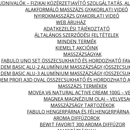
DNIVALÓK – FIZIKAI KÖZÉRZETJAVÍTÓ SZOLGÁLTATÁS, 
ALAKFORMÁLÓ MASSZÁZS GYAKORLATI VIDEÓ
NYIROKMASSZÁZS GYAKORLATI VIDEÓ
WEB ÁRUHÁZ
ADATKEZELÉSI TÁJÉKOZTATÓ
ÁLTALÁNOS SZERZŐDÉSI FELTÉTELEK
MINDEN TERMÉK
KIEMELT AKCIÓINK
MASSZÁZSÁGYAK
FABULO UNO SET ÖSSZECSUKHATÓ ÉS HORDOZHATÓ FA
DEM BASIC ALU-2 ALUMÍNIUM MASSZÁZSÁGY (ÖSSZECS
DEM BASIC ALU-3 ALUMÍNIUM MASSZÁZSÁGY (ÖSSZECS
EM PROFI A3D OVAL ÖSSZECSUKHATÓ ÉS HORDOZHATÓ 
MASSZÁZS TERMÉKEK
MOVEA V6 NATURAL ACTIVE CREAM 100G – V
MAGNEA MAGNÉZIUM OLAJ – VELVES
MASSZÁZSÁGY TARTOZÉKOK
FABULO HENGERPÁRNA ÉS FÉLHENGERPÁRNA
AROMA DIFFÚZOROK
BEWIT FAVORIT 300 AROMA DIFFÚZOR