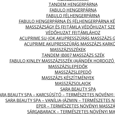
TANDEM HENGERPÁRNA
FABULO HENGERPÁRNA
FABULO FÉLHENGERPÁRNA
FABULO HENGERPÁRNA ÉS FÉLHENGERPÁRNA KÉ
MASSZÁZSÁGY ÉS FEJTÁMLA VÉDŐHUZAT SZ
VÉDŐHUZAT FEJTÁMLÁHOZ
ACUPRIME SU-JOK AKUPRESSZÚRÁS MASSZÁZS 
ACUPRIME AKUPRESSZÚRÁS MASSZÁZS KARK
MASSZÁZSSZÉKEK
TANDEM JB007 MASSZÁZS SZÉK
FABULO KINLEY MASSZÁZSSZÉK (AJÁNDÉK HORDOZÓ 
MASSZÁZSLEPEDŐK
MASSZÁZSLEPEDŐ
MASSZÁZS KÉSZÍTMÉNYEK
MASSZÁZSOLAJOK
SARA BEAUTY SPA
ARA BEAUTY SPA – KARCSÚSÍTÓ – TERMÉSZETES NÖVÉNYI
SARA BEAUTY SPA – VANÍLIA-JÁZMIN – TERMÉSZETES 
EPER – TERMÉSZETES NÖVÉNYI MASSZÁ
SÁRGABARACK – TERMÉSZETES NÖVÉNYI MA