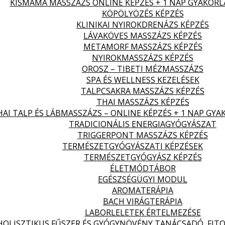
KISMAMA MASSZÁZS ONLINE KÉPZÉS + 1 NAP GYAKORL
KÖPÖLYÖZÉS KÉPZÉS
KLINIKAI NYIROKDRENÁZS KÉPZÉS
LÁVAKÖVES MASSZÁZS KÉPZÉS
METAMORF MASSZÁZS KÉPZÉS
NYIROKMASSZÁZS KÉPZÉS
OROSZ – TIBETI MÉZMASSZÁZS
SPA ÉS WELLNESS KEZELÉSEK
TALPCSAKRA MASSZÁZS KÉPZÉS
THAI MASSZÁZS KÉPZÉS
HAI TALP ÉS LÁBMASSZÁZS – ONLINE KÉPZÉS + 1 NAP GYA
TRADICIONÁLIS ENERGIAGYÓGYÁSZAT
TRIGGERPONT MASSZÁZS KÉPZÉS
TERMÉSZETGYÓGYÁSZATI KÉPZÉSEK
TERMÉSZETGYÓGYÁSZ KÉPZÉS
ÉLETMÓDTÁBOR
EGÉSZSÉGÜGYI MODUL
AROMATERÁPIA
BACH VIRÁGTERÁPIA
LABORLELETEK ÉRTELMEZÉSE
HOLISZTIKUS FŰSZER ÉS GYÓGYNÖVÉNY TANÁCSADÓ, FITO