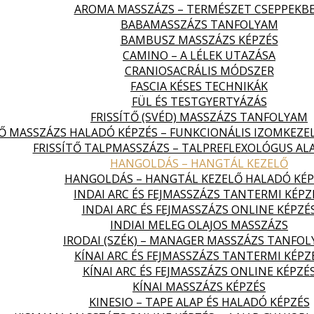
AROMA MASSZÁZS – TERMÉSZET CSEPPEKB
BABAMASSZÁZS TANFOLYAM
BAMBUSZ MASSZÁZS KÉPZÉS
CAMINO – A LÉLEK UTAZÁSA
CRANIOSACRÁLIS MÓDSZER
FASCIA KÉSES TECHNIKÁK
FÜL ÉS TESTGYERTYÁZÁS
FRISSÍTŐ (SVÉD) MASSZÁZS TANFOLYAM
TŐ MASSZÁZS HALADÓ KÉPZÉS – FUNKCIONÁLIS IZOMKEZE
FRISSÍTŐ TALPMASSZÁZS – TALPREFLEXOLÓGUS AL
HANGOLDÁS – HANGTÁL KEZELŐ
HANGOLDÁS – HANGTÁL KEZELŐ HALADÓ KÉP
INDAI ARC ÉS FEJMASSZÁZS TANTERMI KÉPZ
INDAI ARC ÉS FEJMASSZÁZS ONLINE KÉPZÉ
INDIAI MELEG OLAJOS MASSZÁZS
IRODAI (SZÉK) – MANAGER MASSZÁZS TANFO
KÍNAI ARC ÉS FEJMASSZÁZS TANTERMI KÉPZ
KÍNAI ARC ÉS FEJMASSZÁZS ONLINE KÉPZÉ
KÍNAI MASSZÁZS KÉPZÉS
KINESIO – TAPE ALAP ÉS HALADÓ KÉPZÉS