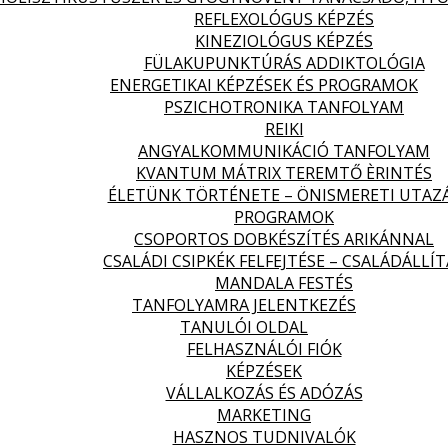
REFLEXOLÓGUS KÉPZÉS
KINEZIOLÓGUS KÉPZÉS
FÜLAKUPUNKTÚRÁS ADDIKTOLÓGIA
ENERGETIKAI KÉPZÉSEK ÉS PROGRAMOK
PSZICHOTRONIKA TANFOLYAM
REIKI
ANGYALKOMMUNIKÁCIÓ TANFOLYAM
KVANTUM MÁTRIX TEREMTŐ ÈRINTÉS
ÉLETÜNK TÖRTÉNETE – ÖNISMERETI UTAZ
PROGRAMOK
CSOPORTOS DOBKÉSZÍTÉS ARIKÁNNAL
CSALÁDI CSIPKÉK FELFEJTÉSE – CSALÁDÁLLÍT
MANDALA FESTÉS
TANFOLYAMRA JELENTKEZÉS
TANULÓI OLDAL
FELHASZNÁLÓI FIÓK
KÉPZÉSEK
VÁLLALKOZÁS ÉS ADÓZÁS
MARKETING
HASZNOS TUDNIVALÓK