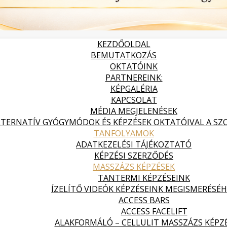
KEZDŐOLDAL
BEMUTATKOZÁS
OKTATÓINK
PARTNEREINK:
KÉPGALÉRIA
KAPCSOLAT
MÉDIA MEGJELENÉSEK
LTERNATÍV GYÓGYMÓDOK ÉS KÉPZÉSEK OKTATÓIVAL A SZOL
TANFOLYAMOK
ADATKEZELÉSI TÁJÉKOZTATÓ
KÉPZÉSI SZERZŐDÉS
MASSZÁZS KÉPZÉSEK
TANTERMI KÉPZÉSEINK
ÍZELÍTŐ VIDEÓK KÉPZÉSEINK MEGISMERÉSÉ
ACCESS BARS
ACCESS FACELIFT
ALAKFORMÁLÓ – CELLULIT MASSZÁZS KÉPZ