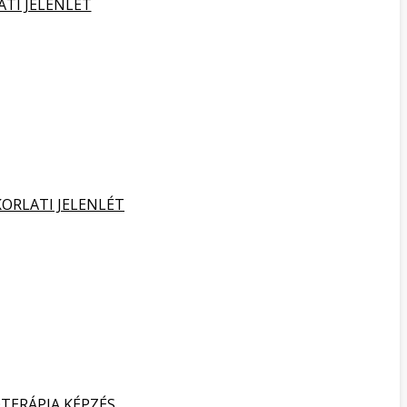
ATI JELENLÉT
KORLATI JELENLÉT
TERÁPIA KÉPZÉS