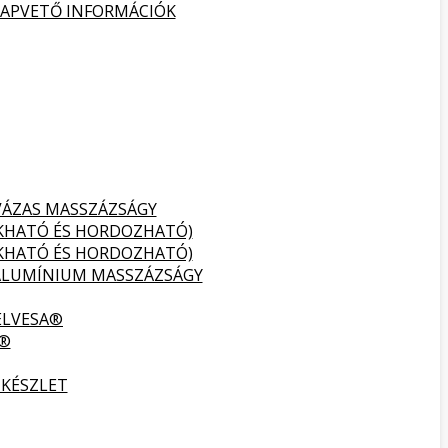
ALAPVETŐ INFORMÁCIÓK
VÁZAS MASSZÁZSÁGY
UKHATÓ ÉS HORDOZHATÓ)
UKHATÓ ÉS HORDOZHATÓ)
ALUMÍNIUM MASSZÁZSÁGY
ELVESA®
A®
 KÉSZLET