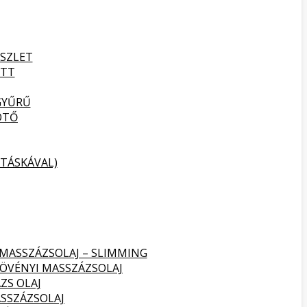
SZLET
ETT
GYŰRŰ
ÖTŐ
TÁSKÁVAL)
 MASSZÁZSOLAJ – SLIMMING
NÖVÉNYI MASSZÁZSOLAJ
ZS OLAJ
SSZÁZSOLAJ