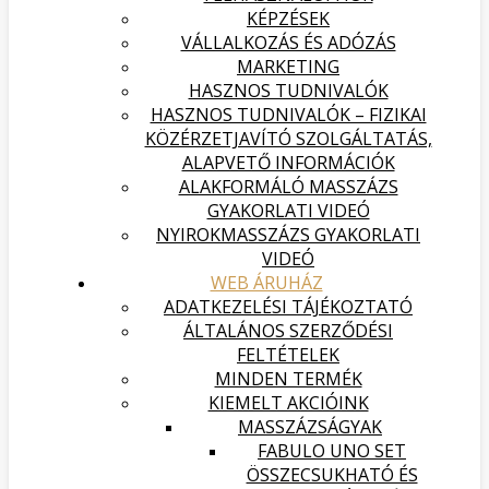
KÉPZÉSEK
VÁLLALKOZÁS ÉS ADÓZÁS
MARKETING
HASZNOS TUDNIVALÓK
HASZNOS TUDNIVALÓK – FIZIKAI
KÖZÉRZETJAVÍTÓ SZOLGÁLTATÁS,
ALAPVETŐ INFORMÁCIÓK
ALAKFORMÁLÓ MASSZÁZS
GYAKORLATI VIDEÓ
NYIROKMASSZÁZS GYAKORLATI
VIDEÓ
WEB ÁRUHÁZ
ADATKEZELÉSI TÁJÉKOZTATÓ
ÁLTALÁNOS SZERZŐDÉSI
FELTÉTELEK
MINDEN TERMÉK
KIEMELT AKCIÓINK
MASSZÁZSÁGYAK
FABULO UNO SET
ÖSSZECSUKHATÓ ÉS