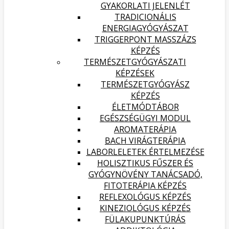
GYAKORLATI JELENLÉT
TRADICIONÁLIS
ENERGIAGYÓGYÁSZAT
TRIGGERPONT MASSZÁZS
KÉPZÉS
TERMÉSZETGYÓGYÁSZATI
KÉPZÉSEK
TERMÉSZETGYÓGYÁSZ
KÉPZÉS
ÉLETMÓDTÁBOR
EGÉSZSÉGÜGYI MODUL
AROMATERÁPIA
BACH VIRÁGTERÁPIA
LABORLELETEK ÉRTELMEZÉSE
HOLISZTIKUS FŰSZER ÉS
GYÓGYNÖVÉNY TANÁCSADÓ,
FITOTERÁPIA KÉPZÉS
REFLEXOLÓGUS KÉPZÉS
KINEZIOLÓGUS KÉPZÉS
FÜLAKUPUNKTÚRÁS