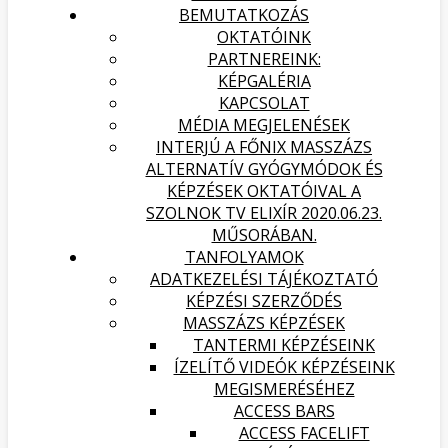
BEMUTATKOZÁS
OKTATÓINK
PARTNEREINK:
KÉPGALÉRIA
KAPCSOLAT
MÉDIA MEGJELENÉSEK
INTERJÚ A FŐNIX MASSZÁZS
ALTERNATÍV GYÓGYMÓDOK ÉS
KÉPZÉSEK OKTATÓIVAL A
SZOLNOK TV ELIXÍR 2020.06.23.
MŰSORÁBAN.
TANFOLYAMOK
ADATKEZELÉSI TÁJÉKOZTATÓ
KÉPZÉSI SZERZŐDÉS
MASSZÁZS KÉPZÉSEK
TANTERMI KÉPZÉSEINK
ÍZELÍTŐ VIDEÓK KÉPZÉSEINK
MEGISMERÉSÉHEZ
ACCESS BARS
ACCESS FACELIFT