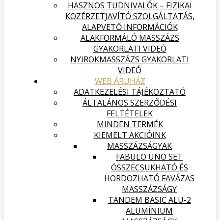
HASZNOS TUDNIVALÓK – FIZIKAI
KÖZÉRZETJAVÍTÓ SZOLGÁLTATÁS,
ALAPVETŐ INFORMÁCIÓK
ALAKFORMÁLÓ MASSZÁZS
GYAKORLATI VIDEÓ
NYIROKMASSZÁZS GYAKORLATI
VIDEÓ
WEB ÁRUHÁZ
ADATKEZELÉSI TÁJÉKOZTATÓ
ÁLTALÁNOS SZERZŐDÉSI
FELTÉTELEK
MINDEN TERMÉK
KIEMELT AKCIÓINK
MASSZÁZSÁGYAK
FABULO UNO SET
ÖSSZECSUKHATÓ ÉS
HORDOZHATÓ FAVÁZAS
MASSZÁZSÁGY
TANDEM BASIC ALU-2
ALUMÍNIUM