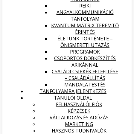
REIKI
ANGYALKOMMUNIKÁCIÓ
TANFOLYAM
KVANTUM MÁTRIX TEREMTŐ
ÈRINTÉS
ÉLETÜNK TÖRTÉNETE –
ÖNISMERETI UTAZÁS
PROGRAMOK
CSOPORTOS DOBKÉSZÍTÉS
ARIKÁNNAL
CSALÁDI CSIPKÉK FELFEJTÉSE
– CSALÁDÁLLÍTÁS
MANDALA FESTÉS
TANFOLYAMRA JELENTKEZÉS
TANULÓI OLDAL
FELHASZNÁLÓI FIÓK
KÉPZÉSEK
VÁLLALKOZÁS ÉS ADÓZÁS
MARKETING
HASZNOS TUDNIVALÓK