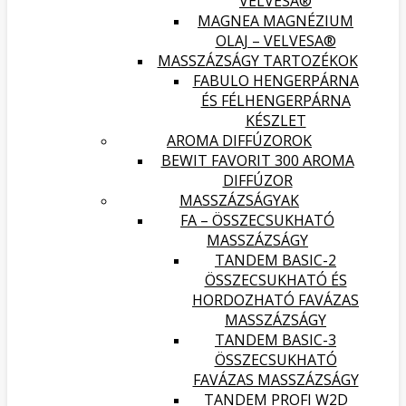
VELVESA®
MAGNEA MAGNÉZIUM
OLAJ – VELVESA®
MASSZÁZSÁGY TARTOZÉKOK
FABULO HENGERPÁRNA
ÉS FÉLHENGERPÁRNA
KÉSZLET
AROMA DIFFÚZOROK
BEWIT FAVORIT 300 AROMA
DIFFÚZOR
MASSZÁZSÁGYAK
FA – ÖSSZECSUKHATÓ
MASSZÁZSÁGY
TANDEM BASIC-2
ÖSSZECSUKHATÓ ÉS
HORDOZHATÓ FAVÁZAS
MASSZÁZSÁGY
TANDEM BASIC-3
ÖSSZECSUKHATÓ
FAVÁZAS MASSZÁZSÁGY
TANDEM PROFI W2D