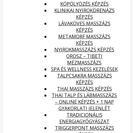
KÖPÖLYÖZÉS KÉPZÉS
KLINIKAI NYIROKDRENÁZS
KÉPZÉS
LÁVAKÖVES MASSZÁZS
KÉPZÉS
METAMORF MASSZÁZS
KÉPZÉS
NYIROKMASSZÁZS KÉPZÉS
OROSZ – TIBETI
MÉZMASSZÁZS
SPA ÉS WELLNESS KEZELÉSEK
TALPCSAKRA MASSZÁZS
KÉPZÉS
THAI MASSZÁZS KÉPZÉS
THAI TALP ÉS LÁBMASSZÁZS
– ONLINE KÉPZÉS + 1 NAP
GYAKORLATI JELENLÉT
TRADICIONÁLIS
ENERGIAGYÓGYÁSZAT
TRIGGERPONT MASSZÁZS