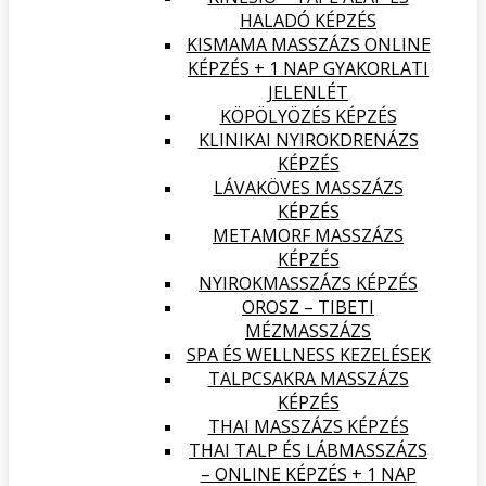
HALADÓ KÉPZÉS
KISMAMA MASSZÁZS ONLINE
KÉPZÉS + 1 NAP GYAKORLATI
JELENLÉT
KÖPÖLYÖZÉS KÉPZÉS
KLINIKAI NYIROKDRENÁZS
KÉPZÉS
LÁVAKÖVES MASSZÁZS
KÉPZÉS
METAMORF MASSZÁZS
KÉPZÉS
NYIROKMASSZÁZS KÉPZÉS
OROSZ – TIBETI
MÉZMASSZÁZS
SPA ÉS WELLNESS KEZELÉSEK
TALPCSAKRA MASSZÁZS
KÉPZÉS
THAI MASSZÁZS KÉPZÉS
THAI TALP ÉS LÁBMASSZÁZS
– ONLINE KÉPZÉS + 1 NAP