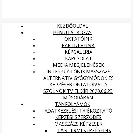
KEZDŐOLDAL
BEMUTATKOZÁS
OKTATÓINK
PARTNEREINK:
KÉPGALÉRIA
KAPCSOLAT
MÉDIA MEGJELENÉSEK
INTERJÚ A FŐNIX MASSZÁZS
ALTERNATÍV GYÓGYMÓDOK ÉS
KÉPZÉSEK OKTATÓIVAL A
SZOLNOK TV ELIXÍR 2020.06.23.
MŰSORÁBAN.
TANFOLYAMOK
ADATKEZELÉSI TÁJÉKOZTATÓ
KÉPZÉSI SZERZŐDÉS
MASSZÁZS KÉPZÉSEK
TANTERMI KÉPZÉSEINK