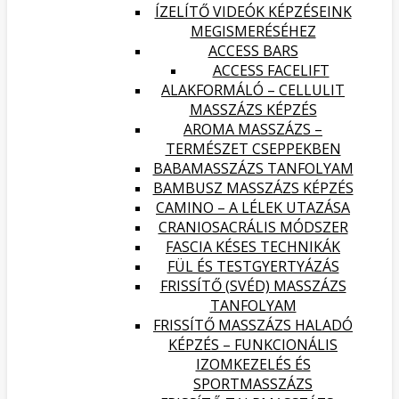
ÍZELÍTŐ VIDEÓK KÉPZÉSEINK
MEGISMERÉSÉHEZ
ACCESS BARS
ACCESS FACELIFT
ALAKFORMÁLÓ – CELLULIT
MASSZÁZS KÉPZÉS
AROMA MASSZÁZS –
TERMÉSZET CSEPPEKBEN
BABAMASSZÁZS TANFOLYAM
BAMBUSZ MASSZÁZS KÉPZÉS
CAMINO – A LÉLEK UTAZÁSA
CRANIOSACRÁLIS MÓDSZER
FASCIA KÉSES TECHNIKÁK
FÜL ÉS TESTGYERTYÁZÁS
FRISSÍTŐ (SVÉD) MASSZÁZS
TANFOLYAM
FRISSÍTŐ MASSZÁZS HALADÓ
KÉPZÉS – FUNKCIONÁLIS
IZOMKEZELÉS ÉS
SPORTMASSZÁZS