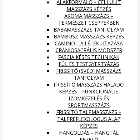
ALAKFORMÁLÓ – CELLULIT
MASSZÁZS KÉPZÉS
AROMA MASSZÁZS –
TERMÉSZET CSEPPEKBEN
BABAMASSZÁZS TANFOLYAM
BAMBUSZ MASSZÁZS KÉPZÉS
CAMINO – A LÉLEK UTAZÁSA
CRANIOSACRÁLIS MÓDSZER
FASCIA KÉSES TECHNIKÁK
FÜL ÉS TESTGYERTYÁZÁS
FRISSÍTŐ (SVÉD) MASSZÁZS
TANFOLYAM
FRISSÍTŐ MASSZÁZS HALADÓ
KÉPZÉS – FUNKCIONÁLIS
IZOMKEZELÉS ÉS
SPORTMASSZÁZS
FRISSÍTŐ TALPMASSZÁZS –
TALPREFLEXOLÓGUS ALAP
KÉPZÉS
HANGOLDÁS – HANGTÁL
KEZELŐ