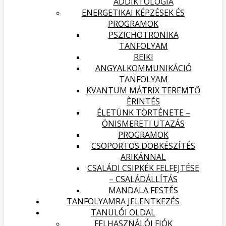
ADDIKTOLÓGIA
ENERGETIKAI KÉPZÉSEK ÉS
PROGRAMOK
PSZICHOTRONIKA
TANFOLYAM
REIKI
ANGYALKOMMUNIKÁCIÓ
TANFOLYAM
KVANTUM MÁTRIX TEREMTŐ
ÈRINTÉS
ÉLETÜNK TÖRTÉNETE –
ÖNISMERETI UTAZÁS
PROGRAMOK
CSOPORTOS DOBKÉSZÍTÉS
ARIKÁNNAL
CSALÁDI CSIPKÉK FELFEJTÉSE
– CSALÁDÁLLÍTÁS
MANDALA FESTÉS
TANFOLYAMRA JELENTKEZÉS
TANULÓI OLDAL
FELHASZNÁLÓI FIÓK