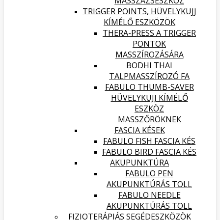
MASSZÁZSESZKÖZ
TRIGGER POINTS, HÜVELYKUJJ
KÍMÉLŐ ESZKÖZÖK
THERA-PRESS A TRIGGER
PONTOK
MASSZÍROZÁSÁRA
BODHI THAI
TALPMASSZÍROZÓ FA
FABULO THUMB-SAVER
HÜVELYKUJJ KÍMÉLŐ
ESZKÖZ
MASSZŐRÖKNEK
FASCIA KÉSEK
FABULO FISH FASCIA KÉS
FABULO BIRD FASCIA KÉS
AKUPUNKTÚRA
FABULO PEN
AKUPUNKTÚRÁS TOLL
FABULO NEEDLE
AKUPUNKTÚRÁS TOLL
FIZIOTERÁPIÁS SEGÉDESZKÖZÖK