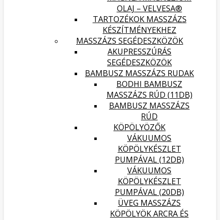
OLAJ – VELVESA®
TARTOZÉKOK MASSZÁZS
KÉSZÍTMÉNYEKHEZ
MASSZÁZS SEGÉDESZKÖZÖK
AKUPRESSZÚRÁS
SEGÉDESZKÖZÖK
BAMBUSZ MASSZÁZS RUDAK
BODHI BAMBUSZ
MASSZÁZS RÚD (11DB)
BAMBUSZ MASSZÁZS
RÚD
KÖPÖLYÖZŐK
VÁKUUMOS
KÖPÖLYKÉSZLET
PUMPÁVAL (12DB)
VÁKUUMOS
KÖPÖLYKÉSZLET
PUMPÁVAL (20DB)
ÜVEG MASSZÁZS
KÖPÖLYÖK ARCRA ÉS