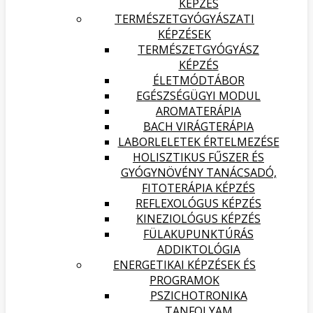
KÉPZÉS
TERMÉSZETGYÓGYÁSZATI
KÉPZÉSEK
TERMÉSZETGYÓGYÁSZ
KÉPZÉS
ÉLETMÓDTÁBOR
EGÉSZSÉGÜGYI MODUL
AROMATERÁPIA
BACH VIRÁGTERÁPIA
LABORLELETEK ÉRTELMEZÉSE
HOLISZTIKUS FŰSZER ÉS
GYÓGYNÖVÉNY TANÁCSADÓ,
FITOTERÁPIA KÉPZÉS
REFLEXOLÓGUS KÉPZÉS
KINEZIOLÓGUS KÉPZÉS
FÜLAKUPUNKTÚRÁS
ADDIKTOLÓGIA
ENERGETIKAI KÉPZÉSEK ÉS
PROGRAMOK
PSZICHOTRONIKA
TANFOLYAM