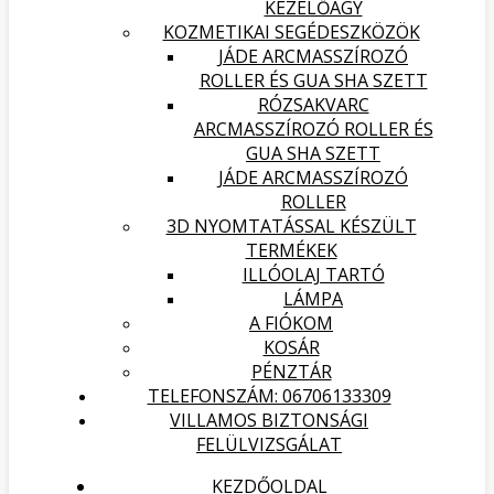
KEZELŐÁGY
KOZMETIKAI SEGÉDESZKÖZÖK
JÁDE ARCMASSZÍROZÓ
ROLLER ÉS GUA SHA SZETT
RÓZSAKVARC
ARCMASSZÍROZÓ ROLLER ÉS
GUA SHA SZETT
JÁDE ARCMASSZÍROZÓ
ROLLER
3D NYOMTATÁSSAL KÉSZÜLT
TERMÉKEK
ILLÓOLAJ TARTÓ
LÁMPA
A FIÓKOM
KOSÁR
PÉNZTÁR
TELEFONSZÁM: 06706133309
VILLAMOS BIZTONSÁGI
FELÜLVIZSGÁLAT
KEZDŐOLDAL