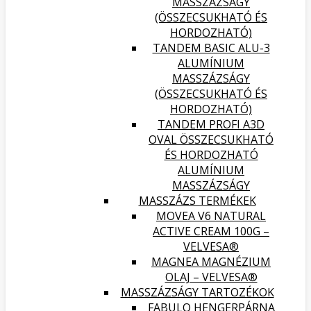
MASSZÁZSÁGY
(ÖSSZECSUKHATÓ ÉS
HORDOZHATÓ)
TANDEM BASIC ALU-3
ALUMÍNIUM
MASSZÁZSÁGY
(ÖSSZECSUKHATÓ ÉS
HORDOZHATÓ)
TANDEM PROFI A3D
OVAL ÖSSZECSUKHATÓ
ÉS HORDOZHATÓ
ALUMÍNIUM
MASSZÁZSÁGY
MASSZÁZS TERMÉKEK
MOVEA V6 NATURAL
ACTIVE CREAM 100G –
VELVESA®
MAGNEA MAGNÉZIUM
OLAJ – VELVESA®
MASSZÁZSÁGY TARTOZÉKOK
FABULO HENGERPÁRNA