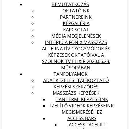
BEMUTATKOZÁS
OKTATÓINK
PARTNEREINK:
KÉPGALÉRIA
KAPCSOLAT
MÉDIA MEGJELENÉSEK
INTERJÚ A FŐNIX MASSZÁZS
ALTERNATÍV GYÓGYMÓDOK ÉS
KÉPZÉSEK OKTATÓIVAL A
SZOLNOK TV ELIXÍR 2020.06.23.
MŰSORÁBAN.
TANFOLYAMOK
ADATKEZELÉSI TÁJÉKOZTATÓ
KÉPZÉSI SZERZŐDÉS
MASSZÁZS KÉPZÉSEK
TANTERMI KÉPZÉSEINK
ÍZELÍTŐ VIDEÓK KÉPZÉSEINK
MEGISMERÉSÉHEZ
ACCESS BARS
ACCESS FACELIFT