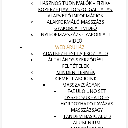
HASZNOS TUDNIVALÓK – FIZIKAI
KÖZÉRZETJAVÍTÓ SZOLGÁLTATÁS,
ALAPVETŐ INFORMÁCIÓK
ALAKFORMÁLÓ MASSZÁZS
GYAKORLATI VIDEÓ
NYIROKMASSZÁZS GYAKORLATI
VIDEÓ
WEB ÁRUHÁZ
ADATKEZELÉSI TÁJÉKOZTATÓ
ÁLTALÁNOS SZERZŐDÉSI
FELTÉTELEK
MINDEN TERMÉK
KIEMELT AKCIÓINK
MASSZÁZSÁGYAK
FABULO UNO SET
ÖSSZECSUKHATÓ ÉS
HORDOZHATÓ FAVÁZAS
MASSZÁZSÁGY
TANDEM BASIC ALU-2
ALUMÍNIUM