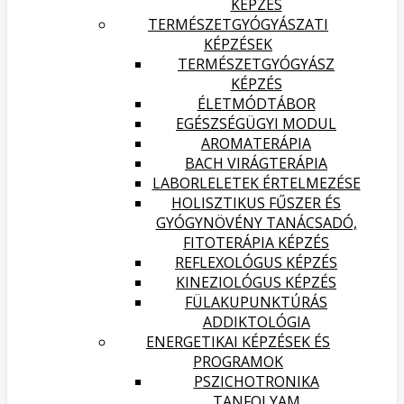
KÉPZÉS
TERMÉSZETGYÓGYÁSZATI
KÉPZÉSEK
TERMÉSZETGYÓGYÁSZ
KÉPZÉS
ÉLETMÓDTÁBOR
EGÉSZSÉGÜGYI MODUL
AROMATERÁPIA
BACH VIRÁGTERÁPIA
LABORLELETEK ÉRTELMEZÉSE
HOLISZTIKUS FŰSZER ÉS
GYÓGYNÖVÉNY TANÁCSADÓ,
FITOTERÁPIA KÉPZÉS
REFLEXOLÓGUS KÉPZÉS
KINEZIOLÓGUS KÉPZÉS
FÜLAKUPUNKTÚRÁS
ADDIKTOLÓGIA
ENERGETIKAI KÉPZÉSEK ÉS
PROGRAMOK
PSZICHOTRONIKA
TANFOLYAM