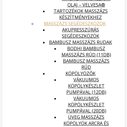
OLAJ – VELVESA®
TARTOZÉKOK MASSZÁZS
KÉSZÍTMÉNYEKHEZ
MASSZÁZS SEGÉDESZKÖZÖK
AKUPRESSZÚRÁS
SEGÉDESZKÖZÖK
BAMBUSZ MASSZÁZS RUDAK
BODHI BAMBUSZ
MASSZÁZS RÚD (11DB)
BAMBUSZ MASSZÁZS
RÚD
KÖPÖLYÖZŐK
VÁKUUMOS
KÖPÖLYKÉSZLET
PUMPÁVAL (12DB)
VÁKUUMOS
KÖPÖLYKÉSZLET
PUMPÁVAL (20DB)
ÜVEG MASSZÁZS
KÖPÖLYÖK ARCRA ÉS