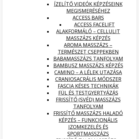
ÍZELÍTŐ VIDEÓK KÉPZÉSEINK
MEGISMERÉSÉHEZ
ACCESS BARS
ACCESS FACELIFT
ALAKFORMÁLÓ – CELLULIT
MASSZÁZS KÉPZÉS
AROMA MASSZÁZS –
TERMÉSZET CSEPPEKBEN
BABAMASSZÁZS TANFOLYAM
BAMBUSZ MASSZÁZS KÉPZÉS
CAMINO – A LÉLEK UTAZÁSA
CRANIOSACRÁLIS MÓDSZER
FASCIA KÉSES TECHNIKÁK
FÜL ÉS TESTGYERTYÁZÁS
FRISSÍTŐ (SVÉD) MASSZÁZS
TANFOLYAM
FRISSÍTŐ MASSZÁZS HALADÓ
KÉPZÉS – FUNKCIONÁLIS
IZOMKEZELÉS ÉS
SPORTMASSZÁZS