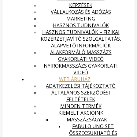
KÉPZÉSEK
VÁLLALKOZÁS ÉS ADÓZÁS
MARKETING
HASZNOS TUDNIVALÓK
HASZNOS TUDNIVALÓK – FIZIKAI
KÖZÉRZETJAVÍTÓ SZOLGÁLTATÁS,
ALAPVETŐ INFORMÁCIÓK
ALAKFORMÁLÓ MASSZÁZS
GYAKORLATI VIDEÓ
NYIROKMASSZÁZS GYAKORLATI
VIDEÓ
WEB ÁRUHÁZ
ADATKEZELÉSI TÁJÉKOZTATÓ
ÁLTALÁNOS SZERZŐDÉSI
FELTÉTELEK
MINDEN TERMÉK
KIEMELT AKCIÓINK
MASSZÁZSÁGYAK
FABULO UNO SET
ÖSSZECSUKHATÓ ÉS