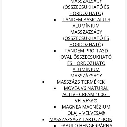
MASSZÁZSÁGY
(ÖSSZECSUKHATÓ ÉS
HORDOZHATÓ)
TANDEM BASIC ALU-3
ALUMÍNIUM
MASSZÁZSÁGY
(ÖSSZECSUKHATÓ ÉS
HORDOZHATÓ)
TANDEM PROFI A3D
OVAL ÖSSZECSUKHATÓ
ÉS HORDOZHATÓ
ALUMÍNIUM
MASSZÁZSÁGY
MASSZÁZS TERMÉKEK
MOVEA V6 NATURAL
ACTIVE CREAM 100G –
VELVESA®
MAGNEA MAGNÉZIUM
OLAJ – VELVESA®
MASSZÁZSÁGY TARTOZÉKOK
FABULO HENGERPÁRNA