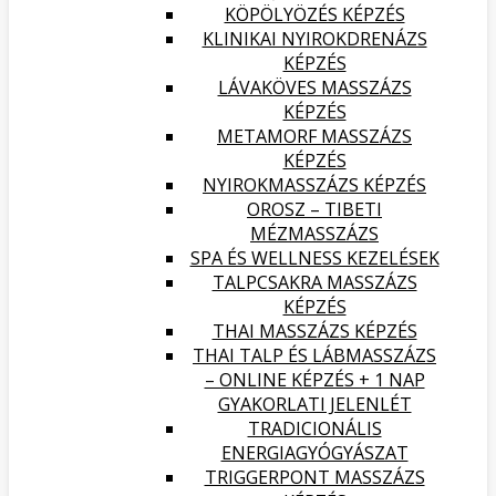
KÖPÖLYÖZÉS KÉPZÉS
KLINIKAI NYIROKDRENÁZS
KÉPZÉS
LÁVAKÖVES MASSZÁZS
KÉPZÉS
METAMORF MASSZÁZS
KÉPZÉS
NYIROKMASSZÁZS KÉPZÉS
OROSZ – TIBETI
MÉZMASSZÁZS
SPA ÉS WELLNESS KEZELÉSEK
TALPCSAKRA MASSZÁZS
KÉPZÉS
THAI MASSZÁZS KÉPZÉS
THAI TALP ÉS LÁBMASSZÁZS
– ONLINE KÉPZÉS + 1 NAP
GYAKORLATI JELENLÉT
TRADICIONÁLIS
ENERGIAGYÓGYÁSZAT
TRIGGERPONT MASSZÁZS