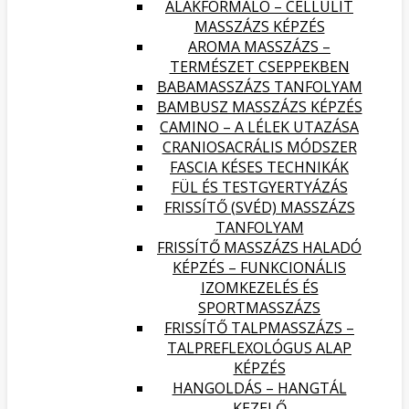
ALAKFORMÁLÓ – CELLULIT
MASSZÁZS KÉPZÉS
AROMA MASSZÁZS –
TERMÉSZET CSEPPEKBEN
BABAMASSZÁZS TANFOLYAM
BAMBUSZ MASSZÁZS KÉPZÉS
CAMINO – A LÉLEK UTAZÁSA
CRANIOSACRÁLIS MÓDSZER
FASCIA KÉSES TECHNIKÁK
FÜL ÉS TESTGYERTYÁZÁS
FRISSÍTŐ (SVÉD) MASSZÁZS
TANFOLYAM
FRISSÍTŐ MASSZÁZS HALADÓ
KÉPZÉS – FUNKCIONÁLIS
IZOMKEZELÉS ÉS
SPORTMASSZÁZS
FRISSÍTŐ TALPMASSZÁZS –
TALPREFLEXOLÓGUS ALAP
KÉPZÉS
HANGOLDÁS – HANGTÁL
KEZELŐ