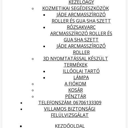
KEZELŐÁGY
KOZMETIKAI SEGÉDESZKÖZÖK
JÁDE ARCMASSZÍROZÓ
ROLLER ÉS GUA SHA SZETT
RÓZSAKVARC
ARCMASSZÍROZÓ ROLLER ÉS
GUA SHA SZETT
JÁDE ARCMASSZÍROZÓ
ROLLER
3D NYOMTATÁSSAL KÉSZÜLT
TERMÉKEK
ILLÓOLAJ TARTÓ
LÁMPA
A FIÓKOM
KOSÁR
PÉNZTÁR
TELEFONSZÁM: 06706133309
VILLAMOS BIZTONSÁGI
FELÜLVIZSGÁLAT
KEZDŐOLDAL