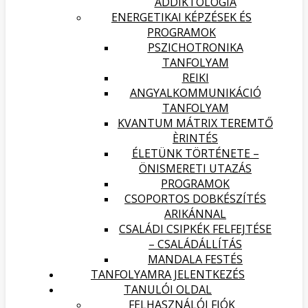
ADDIKTOLÓGIA
ENERGETIKAI KÉPZÉSEK ÉS
PROGRAMOK
PSZICHOTRONIKA
TANFOLYAM
REIKI
ANGYALKOMMUNIKÁCIÓ
TANFOLYAM
KVANTUM MÁTRIX TEREMTŐ
ÈRINTÉS
ÉLETÜNK TÖRTÉNETE –
ÖNISMERETI UTAZÁS
PROGRAMOK
CSOPORTOS DOBKÉSZÍTÉS
ARIKÁNNAL
CSALÁDI CSIPKÉK FELFEJTÉSE
– CSALÁDÁLLÍTÁS
MANDALA FESTÉS
TANFOLYAMRA JELENTKEZÉS
TANULÓI OLDAL
FELHASZNÁLÓI FIÓK