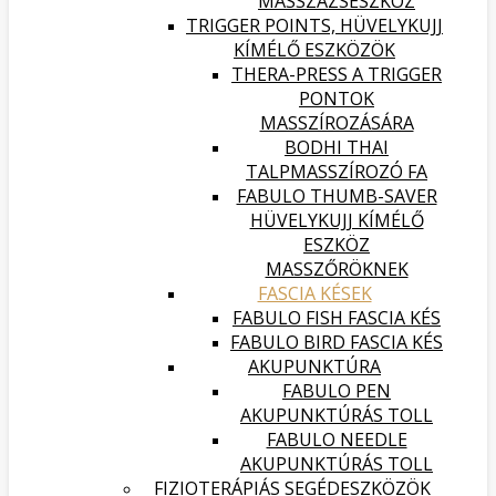
MASSZÁZSESZKÖZ
TRIGGER POINTS, HÜVELYKUJJ
KÍMÉLŐ ESZKÖZÖK
THERA-PRESS A TRIGGER
PONTOK
MASSZÍROZÁSÁRA
BODHI THAI
TALPMASSZÍROZÓ FA
FABULO THUMB-SAVER
HÜVELYKUJJ KÍMÉLŐ
ESZKÖZ
MASSZŐRÖKNEK
FASCIA KÉSEK
FABULO FISH FASCIA KÉS
FABULO BIRD FASCIA KÉS
AKUPUNKTÚRA
FABULO PEN
AKUPUNKTÚRÁS TOLL
FABULO NEEDLE
AKUPUNKTÚRÁS TOLL
FIZIOTERÁPIÁS SEGÉDESZKÖZÖK