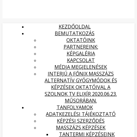
KEZDŐOLDAL
BEMUTATKOZÁS
OKTATÓINK
PARTNEREINK:
KÉPGALÉRIA
KAPCSOLAT
MÉDIA MEGJELENÉSEK
INTERJÚ A FŐNIX MASSZÁZS
ALTERNATÍV GYÓGYMÓDOK ÉS
KÉPZÉSEK OKTATÓIVAL A
SZOLNOK TV ELIXÍR 2020.06.23.
MŰSORÁBAN.
TANFOLYAMOK
ADATKEZELÉSI TÁJÉKOZTATÓ
KÉPZÉSI SZERZŐDÉS
MASSZÁZS KÉPZÉSEK
TANTERMI KÉPZÉSEINK