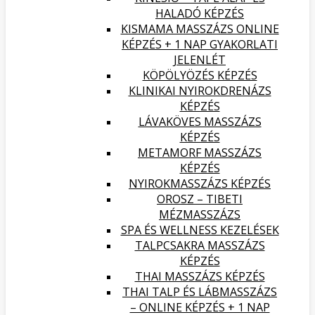
HALADÓ KÉPZÉS
KISMAMA MASSZÁZS ONLINE
KÉPZÉS + 1 NAP GYAKORLATI
JELENLÉT
KÖPÖLYÖZÉS KÉPZÉS
KLINIKAI NYIROKDRENÁZS
KÉPZÉS
LÁVAKÖVES MASSZÁZS
KÉPZÉS
METAMORF MASSZÁZS
KÉPZÉS
NYIROKMASSZÁZS KÉPZÉS
OROSZ – TIBETI
MÉZMASSZÁZS
SPA ÉS WELLNESS KEZELÉSEK
TALPCSAKRA MASSZÁZS
KÉPZÉS
THAI MASSZÁZS KÉPZÉS
THAI TALP ÉS LÁBMASSZÁZS
– ONLINE KÉPZÉS + 1 NAP