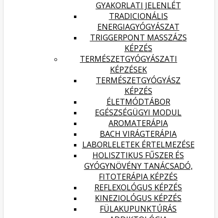
GYAKORLATI JELENLÉT
TRADICIONÁLIS
ENERGIAGYÓGYÁSZAT
TRIGGERPONT MASSZÁZS
KÉPZÉS
TERMÉSZETGYÓGYÁSZATI
KÉPZÉSEK
TERMÉSZETGYÓGYÁSZ
KÉPZÉS
ÉLETMÓDTÁBOR
EGÉSZSÉGÜGYI MODUL
AROMATERÁPIA
BACH VIRÁGTERÁPIA
LABORLELETEK ÉRTELMEZÉSE
HOLISZTIKUS FŰSZER ÉS
GYÓGYNÖVÉNY TANÁCSADÓ,
FITOTERÁPIA KÉPZÉS
REFLEXOLÓGUS KÉPZÉS
KINEZIOLÓGUS KÉPZÉS
FÜLAKUPUNKTÚRÁS