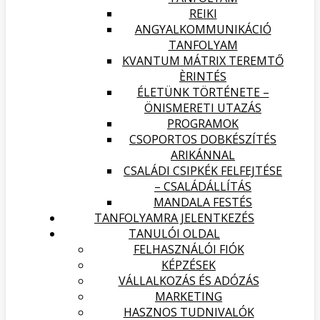
REIKI
ANGYALKOMMUNIKÁCIÓ
TANFOLYAM
KVANTUM MÁTRIX TEREMTŐ
ÈRINTÉS
ÉLETÜNK TÖRTÉNETE –
ÖNISMERETI UTAZÁS
PROGRAMOK
CSOPORTOS DOBKÉSZÍTÉS
ARIKÁNNAL
CSALÁDI CSIPKÉK FELFEJTÉSE
– CSALÁDÁLLÍTÁS
MANDALA FESTÉS
TANFOLYAMRA JELENTKEZÉS
TANULÓI OLDAL
FELHASZNÁLÓI FIÓK
KÉPZÉSEK
VÁLLALKOZÁS ÉS ADÓZÁS
MARKETING
HASZNOS TUDNIVALÓK