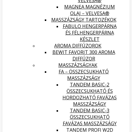
VELVESA®
MAGNEA MAGNÉZIUM
OLAJ – VELVESA®
MASSZÁZSÁGY TARTOZÉKOK
FABULO HENGERPÁRNA
ÉS FÉLHENGERPÁRNA
KÉSZLET
AROMA DIFFÚZOROK
BEWIT FAVORIT 300 AROMA
DIFFÚZOR
MASSZÁZSÁGYAK
FA – ÖSSZECSUKHATÓ
MASSZÁZSÁGY
TANDEM BASIC-2
ÖSSZECSUKHATÓ ÉS
HORDOZHATÓ FAVÁZAS
MASSZÁZSÁGY
TANDEM BASIC-3
ÖSSZECSUKHATÓ
FAVÁZAS MASSZÁZSÁGY
TANDEM PROFI W2D