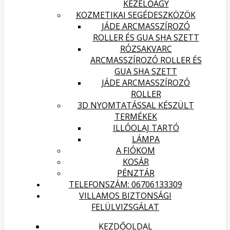
KEZELŐÁGY
KOZMETIKAI SEGÉDESZKÖZÖK
JÁDE ARCMASSZÍROZÓ
ROLLER ÉS GUA SHA SZETT
RÓZSAKVARC
ARCMASSZÍROZÓ ROLLER ÉS
GUA SHA SZETT
JÁDE ARCMASSZÍROZÓ
ROLLER
3D NYOMTATÁSSAL KÉSZÜLT
TERMÉKEK
ILLÓOLAJ TARTÓ
LÁMPA
A FIÓKOM
KOSÁR
PÉNZTÁR
TELEFONSZÁM: 06706133309
VILLAMOS BIZTONSÁGI
FELÜLVIZSGÁLAT
KEZDŐOLDAL