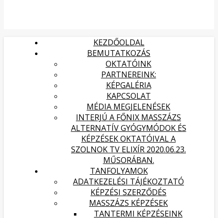
KEZDŐOLDAL
BEMUTATKOZÁS
OKTATÓINK
PARTNEREINK:
KÉPGALÉRIA
KAPCSOLAT
MÉDIA MEGJELENÉSEK
INTERJÚ A FŐNIX MASSZÁZS
ALTERNATÍV GYÓGYMÓDOK ÉS
KÉPZÉSEK OKTATÓIVAL A
SZOLNOK TV ELIXÍR 2020.06.23.
MŰSORÁBAN.
TANFOLYAMOK
ADATKEZELÉSI TÁJÉKOZTATÓ
KÉPZÉSI SZERZŐDÉS
MASSZÁZS KÉPZÉSEK
TANTERMI KÉPZÉSEINK