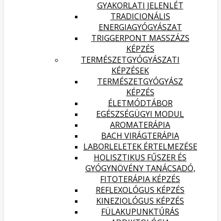
GYAKORLATI JELENLÉT
TRADICIONÁLIS
ENERGIAGYÓGYÁSZAT
TRIGGERPONT MASSZÁZS
KÉPZÉS
TERMÉSZETGYÓGYÁSZATI
KÉPZÉSEK
TERMÉSZETGYÓGYÁSZ
KÉPZÉS
ÉLETMÓDTÁBOR
EGÉSZSÉGÜGYI MODUL
AROMATERÁPIA
BACH VIRÁGTERÁPIA
LABORLELETEK ÉRTELMEZÉSE
HOLISZTIKUS FŰSZER ÉS
GYÓGYNÖVÉNY TANÁCSADÓ,
FITOTERÁPIA KÉPZÉS
REFLEXOLÓGUS KÉPZÉS
KINEZIOLÓGUS KÉPZÉS
FÜLAKUPUNKTÚRÁS