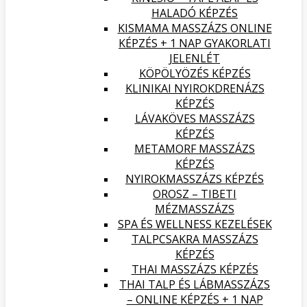
HALADÓ KÉPZÉS
KISMAMA MASSZÁZS ONLINE
KÉPZÉS + 1 NAP GYAKORLATI
JELENLÉT
KÖPÖLYÖZÉS KÉPZÉS
KLINIKAI NYIROKDRENÁZS
KÉPZÉS
LÁVAKÖVES MASSZÁZS
KÉPZÉS
METAMORF MASSZÁZS
KÉPZÉS
NYIROKMASSZÁZS KÉPZÉS
OROSZ – TIBETI
MÉZMASSZÁZS
SPA ÉS WELLNESS KEZELÉSEK
TALPCSAKRA MASSZÁZS
KÉPZÉS
THAI MASSZÁZS KÉPZÉS
THAI TALP ÉS LÁBMASSZÁZS
– ONLINE KÉPZÉS + 1 NAP