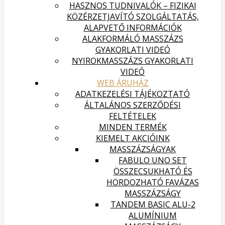
HASZNOS TUDNIVALÓK – FIZIKAI
KÖZÉRZETJAVÍTÓ SZOLGÁLTATÁS,
ALAPVETŐ INFORMÁCIÓK
ALAKFORMÁLÓ MASSZÁZS
GYAKORLATI VIDEÓ
NYIROKMASSZÁZS GYAKORLATI
VIDEÓ
WEB ÁRUHÁZ
ADATKEZELÉSI TÁJÉKOZTATÓ
ÁLTALÁNOS SZERZŐDÉSI
FELTÉTELEK
MINDEN TERMÉK
KIEMELT AKCIÓINK
MASSZÁZSÁGYAK
FABULO UNO SET
ÖSSZECSUKHATÓ ÉS
HORDOZHATÓ FAVÁZAS
MASSZÁZSÁGY
TANDEM BASIC ALU-2
ALUMÍNIUM