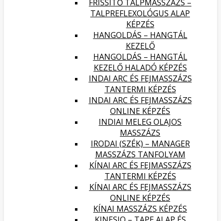
FRISSÍTŐ TALPMASSZÁZS –
TALPREFLEXOLÓGUS ALAP
KÉPZÉS
HANGOLDÁS – HANGTÁL
KEZELŐ
HANGOLDÁS – HANGTÁL
KEZELŐ HALADÓ KÉPZÉS
INDAI ARC ÉS FEJMASSZÁZS
TANTERMI KÉPZÉS
INDAI ARC ÉS FEJMASSZÁZS
ONLINE KÉPZÉS
INDIAI MELEG OLAJOS
MASSZÁZS
IRODAI (SZÉK) – MANAGER
MASSZÁZS TANFOLYAM
KÍNAI ARC ÉS FEJMASSZÁZS
TANTERMI KÉPZÉS
KÍNAI ARC ÉS FEJMASSZÁZS
ONLINE KÉPZÉS
KÍNAI MASSZÁZS KÉPZÉS
KINESIO – TAPE ALAP ÉS