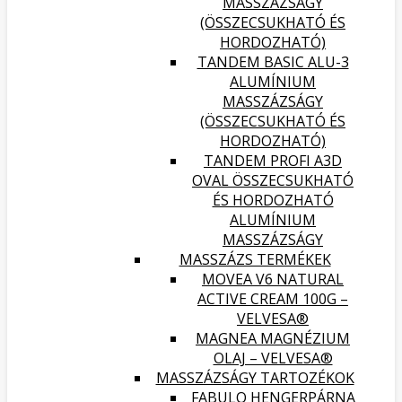
MASSZÁZSÁGY
(ÖSSZECSUKHATÓ ÉS
HORDOZHATÓ)
TANDEM BASIC ALU-3
ALUMÍNIUM
MASSZÁZSÁGY
(ÖSSZECSUKHATÓ ÉS
HORDOZHATÓ)
TANDEM PROFI A3D
OVAL ÖSSZECSUKHATÓ
ÉS HORDOZHATÓ
ALUMÍNIUM
MASSZÁZSÁGY
MASSZÁZS TERMÉKEK
MOVEA V6 NATURAL
ACTIVE CREAM 100G –
VELVESA®
MAGNEA MAGNÉZIUM
OLAJ – VELVESA®
MASSZÁZSÁGY TARTOZÉKOK
FABULO HENGERPÁRNA