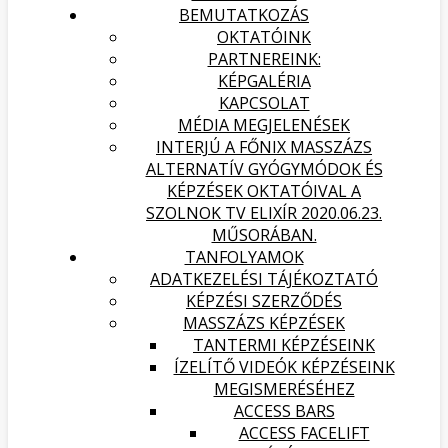
BEMUTATKOZÁS
OKTATÓINK
PARTNEREINK:
KÉPGALÉRIA
KAPCSOLAT
MÉDIA MEGJELENÉSEK
INTERJÚ A FŐNIX MASSZÁZS
ALTERNATÍV GYÓGYMÓDOK ÉS
KÉPZÉSEK OKTATÓIVAL A
SZOLNOK TV ELIXÍR 2020.06.23.
MŰSORÁBAN.
TANFOLYAMOK
ADATKEZELÉSI TÁJÉKOZTATÓ
KÉPZÉSI SZERZŐDÉS
MASSZÁZS KÉPZÉSEK
TANTERMI KÉPZÉSEINK
ÍZELÍTŐ VIDEÓK KÉPZÉSEINK
MEGISMERÉSÉHEZ
ACCESS BARS
ACCESS FACELIFT