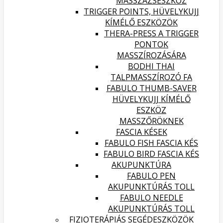
MASSZÁZSESZKÖZ
TRIGGER POINTS, HÜVELYKUJJ
KÍMÉLŐ ESZKÖZÖK
THERA-PRESS A TRIGGER
PONTOK
MASSZÍROZÁSÁRA
BODHI THAI
TALPMASSZÍROZÓ FA
FABULO THUMB-SAVER
HÜVELYKUJJ KÍMÉLŐ
ESZKÖZ
MASSZŐRÖKNEK
FASCIA KÉSEK
FABULO FISH FASCIA KÉS
FABULO BIRD FASCIA KÉS
AKUPUNKTÚRA
FABULO PEN
AKUPUNKTÚRÁS TOLL
FABULO NEEDLE
AKUPUNKTÚRÁS TOLL
FIZIOTERÁPIÁS SEGÉDESZKÖZÖK