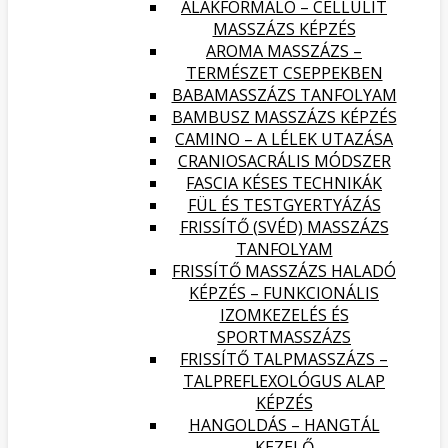
ALAKFORMÁLÓ – CELLULIT
MASSZÁZS KÉPZÉS
AROMA MASSZÁZS –
TERMÉSZET CSEPPEKBEN
BABAMASSZÁZS TANFOLYAM
BAMBUSZ MASSZÁZS KÉPZÉS
CAMINO – A LÉLEK UTAZÁSA
CRANIOSACRÁLIS MÓDSZER
FASCIA KÉSES TECHNIKÁK
FÜL ÉS TESTGYERTYÁZÁS
FRISSÍTŐ (SVÉD) MASSZÁZS
TANFOLYAM
FRISSÍTŐ MASSZÁZS HALADÓ
KÉPZÉS – FUNKCIONÁLIS
IZOMKEZELÉS ÉS
SPORTMASSZÁZS
FRISSÍTŐ TALPMASSZÁZS –
TALPREFLEXOLÓGUS ALAP
KÉPZÉS
HANGOLDÁS – HANGTÁL
KEZELŐ