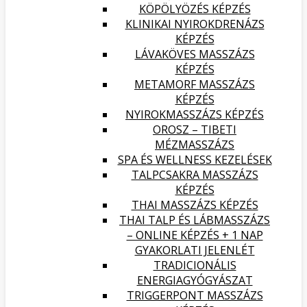
KÖPÖLYÖZÉS KÉPZÉS
KLINIKAI NYIROKDRENÁZS
KÉPZÉS
LÁVAKÖVES MASSZÁZS
KÉPZÉS
METAMORF MASSZÁZS
KÉPZÉS
NYIROKMASSZÁZS KÉPZÉS
OROSZ – TIBETI
MÉZMASSZÁZS
SPA ÉS WELLNESS KEZELÉSEK
TALPCSAKRA MASSZÁZS
KÉPZÉS
THAI MASSZÁZS KÉPZÉS
THAI TALP ÉS LÁBMASSZÁZS
– ONLINE KÉPZÉS + 1 NAP
GYAKORLATI JELENLÉT
TRADICIONÁLIS
ENERGIAGYÓGYÁSZAT
TRIGGERPONT MASSZÁZS