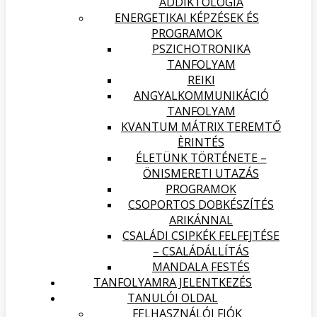
ADDIKTOLÓGIA
ENERGETIKAI KÉPZÉSEK ÉS
PROGRAMOK
PSZICHOTRONIKA
TANFOLYAM
REIKI
ANGYALKOMMUNIKÁCIÓ
TANFOLYAM
KVANTUM MÁTRIX TEREMTŐ
ÈRINTÉS
ÉLETÜNK TÖRTÉNETE –
ÖNISMERETI UTAZÁS
PROGRAMOK
CSOPORTOS DOBKÉSZÍTÉS
ARIKÁNNAL
CSALÁDI CSIPKÉK FELFEJTÉSE
– CSALÁDÁLLÍTÁS
MANDALA FESTÉS
TANFOLYAMRA JELENTKEZÉS
TANULÓI OLDAL
FELHASZNÁLÓI FIÓK