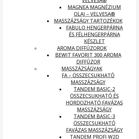
VELVESA®
MAGNEA MAGNÉZIUM
OLAJ – VELVESA®
MASSZÁZSÁGY TARTOZÉKOK
FABULO HENGERPÁRNA
ÉS FÉLHENGERPÁRNA
KÉSZLET
AROMA DIFFÚZOROK
BEWIT FAVORIT 300 AROMA
DIFFÚZOR
MASSZÁZSÁGYAK
FA – ÖSSZECSUKHATÓ
MASSZÁZSÁGY
TANDEM BASIC-2
ÖSSZECSUKHATÓ ÉS
HORDOZHATÓ FAVÁZAS
MASSZÁZSÁGY
TANDEM BASIC-3
ÖSSZECSUKHATÓ
FAVÁZAS MASSZÁZSÁGY
TANDEM PROFI W2D