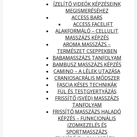
ÍZELÍTŐ VIDEÓK KÉPZÉSEINK
MEGISMERÉSÉHEZ
ACCESS BARS
ACCESS FACELIFT
ALAKFORMÁLÓ – CELLULIT
MASSZÁZS KÉPZÉS
AROMA MASSZÁZS –
TERMÉSZET CSEPPEKBEN
BABAMASSZÁZS TANFOLYAM
BAMBUSZ MASSZÁZS KÉPZÉS
CAMINO – A LÉLEK UTAZÁSA
CRANIOSACRÁLIS MÓDSZER
FASCIA KÉSES TECHNIKÁK
FÜL ÉS TESTGYERTYÁZÁS
FRISSÍTŐ (SVÉD) MASSZÁZS
TANFOLYAM
FRISSÍTŐ MASSZÁZS HALADÓ
KÉPZÉS – FUNKCIONÁLIS
IZOMKEZELÉS ÉS
SPORTMASSZÁZS