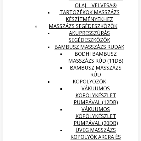
OLAJ – VELVESA®
TARTOZÉKOK MASSZÁZS
KÉSZÍTMÉNYEKHEZ
MASSZÁZS SEGÉDESZKÖZÖK
AKUPRESSZÚRÁS
SEGÉDESZKÖZÖK
BAMBUSZ MASSZÁZS RUDAK
BODHI BAMBUSZ
MASSZÁZS RÚD (11DB)
BAMBUSZ MASSZÁZS
RÚD
KÖPÖLYÖZŐK
VÁKUUMOS
KÖPÖLYKÉSZLET
PUMPÁVAL (12DB)
VÁKUUMOS
KÖPÖLYKÉSZLET
PUMPÁVAL (20DB)
ÜVEG MASSZÁZS
KÖPÖLYÖK ARCRA ÉS