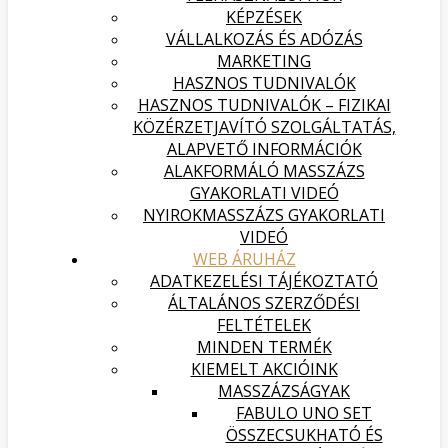
KÉPZÉSEK
VÁLLALKOZÁS ÉS ADÓZÁS
MARKETING
HASZNOS TUDNIVALÓK
HASZNOS TUDNIVALÓK – FIZIKAI
KÖZÉRZETJAVÍTÓ SZOLGÁLTATÁS,
ALAPVETŐ INFORMÁCIÓK
ALAKFORMÁLÓ MASSZÁZS
GYAKORLATI VIDEÓ
NYIROKMASSZÁZS GYAKORLATI
VIDEÓ
WEB ÁRUHÁZ
ADATKEZELÉSI TÁJÉKOZTATÓ
ÁLTALÁNOS SZERZŐDÉSI
FELTÉTELEK
MINDEN TERMÉK
KIEMELT AKCIÓINK
MASSZÁZSÁGYAK
FABULO UNO SET
ÖSSZECSUKHATÓ ÉS