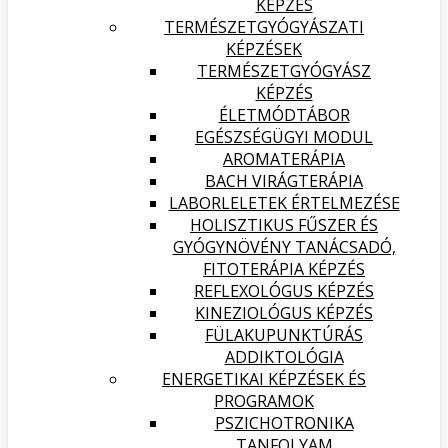
KÉPZÉS
TERMÉSZETGYÓGYÁSZATI
KÉPZÉSEK
TERMÉSZETGYÓGYÁSZ
KÉPZÉS
ÉLETMÓDTÁBOR
EGÉSZSÉGÜGYI MODUL
AROMATERÁPIA
BACH VIRÁGTERÁPIA
LABORLELETEK ÉRTELMEZÉSE
HOLISZTIKUS FŰSZER ÉS
GYÓGYNÖVÉNY TANÁCSADÓ,
FITOTERÁPIA KÉPZÉS
REFLEXOLÓGUS KÉPZÉS
KINEZIOLÓGUS KÉPZÉS
FÜLAKUPUNKTÚRÁS
ADDIKTOLÓGIA
ENERGETIKAI KÉPZÉSEK ÉS
PROGRAMOK
PSZICHOTRONIKA
TANFOLYAM