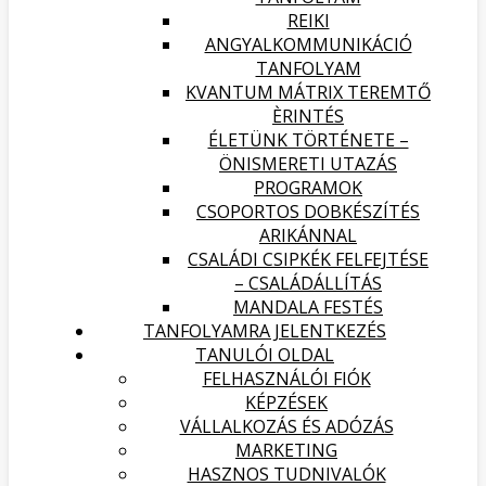
REIKI
ANGYALKOMMUNIKÁCIÓ
TANFOLYAM
KVANTUM MÁTRIX TEREMTŐ
ÈRINTÉS
ÉLETÜNK TÖRTÉNETE –
ÖNISMERETI UTAZÁS
PROGRAMOK
CSOPORTOS DOBKÉSZÍTÉS
ARIKÁNNAL
CSALÁDI CSIPKÉK FELFEJTÉSE
– CSALÁDÁLLÍTÁS
MANDALA FESTÉS
TANFOLYAMRA JELENTKEZÉS
TANULÓI OLDAL
FELHASZNÁLÓI FIÓK
KÉPZÉSEK
VÁLLALKOZÁS ÉS ADÓZÁS
MARKETING
HASZNOS TUDNIVALÓK