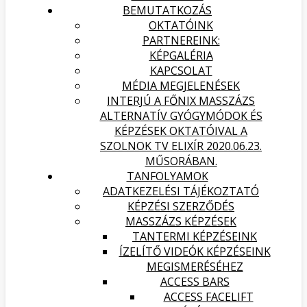
BEMUTATKOZÁS
OKTATÓINK
PARTNEREINK:
KÉPGALÉRIA
KAPCSOLAT
MÉDIA MEGJELENÉSEK
INTERJÚ A FŐNIX MASSZÁZS
ALTERNATÍV GYÓGYMÓDOK ÉS
KÉPZÉSEK OKTATÓIVAL A
SZOLNOK TV ELIXÍR 2020.06.23.
MŰSORÁBAN.
TANFOLYAMOK
ADATKEZELÉSI TÁJÉKOZTATÓ
KÉPZÉSI SZERZŐDÉS
MASSZÁZS KÉPZÉSEK
TANTERMI KÉPZÉSEINK
ÍZELÍTŐ VIDEÓK KÉPZÉSEINK
MEGISMERÉSÉHEZ
ACCESS BARS
ACCESS FACELIFT