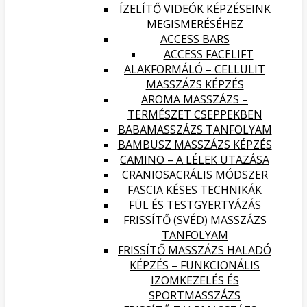
ÍZELÍTŐ VIDEÓK KÉPZÉSEINK
MEGISMERÉSÉHEZ
ACCESS BARS
ACCESS FACELIFT
ALAKFORMÁLÓ – CELLULIT
MASSZÁZS KÉPZÉS
AROMA MASSZÁZS –
TERMÉSZET CSEPPEKBEN
BABAMASSZÁZS TANFOLYAM
BAMBUSZ MASSZÁZS KÉPZÉS
CAMINO – A LÉLEK UTAZÁSA
CRANIOSACRÁLIS MÓDSZER
FASCIA KÉSES TECHNIKÁK
FÜL ÉS TESTGYERTYÁZÁS
FRISSÍTŐ (SVÉD) MASSZÁZS
TANFOLYAM
FRISSÍTŐ MASSZÁZS HALADÓ
KÉPZÉS – FUNKCIONÁLIS
IZOMKEZELÉS ÉS
SPORTMASSZÁZS