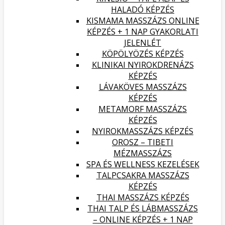
HALADÓ KÉPZÉS
KISMAMA MASSZÁZS ONLINE
KÉPZÉS + 1 NAP GYAKORLATI
JELENLÉT
KÖPÖLYÖZÉS KÉPZÉS
KLINIKAI NYIROKDRENÁZS
KÉPZÉS
LÁVAKÖVES MASSZÁZS
KÉPZÉS
METAMORF MASSZÁZS
KÉPZÉS
NYIROKMASSZÁZS KÉPZÉS
OROSZ – TIBETI
MÉZMASSZÁZS
SPA ÉS WELLNESS KEZELÉSEK
TALPCSAKRA MASSZÁZS
KÉPZÉS
THAI MASSZÁZS KÉPZÉS
THAI TALP ÉS LÁBMASSZÁZS
– ONLINE KÉPZÉS + 1 NAP