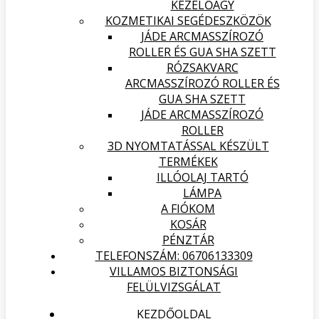
KEZELŐÁGY
KOZMETIKAI SEGÉDESZKÖZÖK
JÁDE ARCMASSZÍROZÓ
ROLLER ÉS GUA SHA SZETT
RÓZSAKVARC
ARCMASSZÍROZÓ ROLLER ÉS
GUA SHA SZETT
JÁDE ARCMASSZÍROZÓ
ROLLER
3D NYOMTATÁSSAL KÉSZÜLT
TERMÉKEK
ILLÓOLAJ TARTÓ
LÁMPA
A FIÓKOM
KOSÁR
PÉNZTÁR
TELEFONSZÁM: 06706133309
VILLAMOS BIZTONSÁGI
FELÜLVIZSGÁLAT
KEZDŐOLDAL