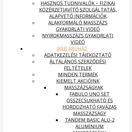
HASZNOS TUDNIVALÓK – FIZIKAI
KÖZÉRZETJAVÍTÓ SZOLGÁLTATÁS,
ALAPVETŐ INFORMÁCIÓK
ALAKFORMÁLÓ MASSZÁZS
GYAKORLATI VIDEÓ
NYIROKMASSZÁZS GYAKORLATI
VIDEÓ
WEB ÁRUHÁZ
ADATKEZELÉSI TÁJÉKOZTATÓ
ÁLTALÁNOS SZERZŐDÉSI
FELTÉTELEK
MINDEN TERMÉK
KIEMELT AKCIÓINK
MASSZÁZSÁGYAK
FABULO UNO SET
ÖSSZECSUKHATÓ ÉS
HORDOZHATÓ FAVÁZAS
MASSZÁZSÁGY
TANDEM BASIC ALU-2
ALUMÍNIUM