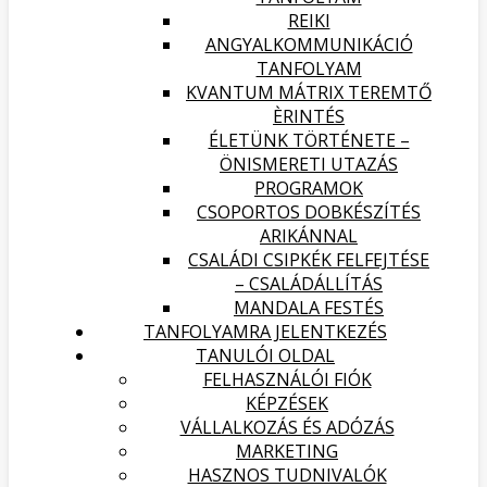
REIKI
ANGYALKOMMUNIKÁCIÓ
TANFOLYAM
KVANTUM MÁTRIX TEREMTŐ
ÈRINTÉS
ÉLETÜNK TÖRTÉNETE –
ÖNISMERETI UTAZÁS
PROGRAMOK
CSOPORTOS DOBKÉSZÍTÉS
ARIKÁNNAL
CSALÁDI CSIPKÉK FELFEJTÉSE
– CSALÁDÁLLÍTÁS
MANDALA FESTÉS
TANFOLYAMRA JELENTKEZÉS
TANULÓI OLDAL
FELHASZNÁLÓI FIÓK
KÉPZÉSEK
VÁLLALKOZÁS ÉS ADÓZÁS
MARKETING
HASZNOS TUDNIVALÓK