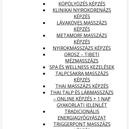
KÖPÖLYÖZÉS KÉPZÉS
KLINIKAI NYIROKDRENÁZS
KÉPZÉS
LÁVAKÖVES MASSZÁZS
KÉPZÉS
METAMORF MASSZÁZS
KÉPZÉS
NYIROKMASSZÁZS KÉPZÉS
OROSZ – TIBETI
MÉZMASSZÁZS
SPA ÉS WELLNESS KEZELÉSEK
TALPCSAKRA MASSZÁZS
KÉPZÉS
THAI MASSZÁZS KÉPZÉS
THAI TALP ÉS LÁBMASSZÁZS
– ONLINE KÉPZÉS + 1 NAP
GYAKORLATI JELENLÉT
TRADICIONÁLIS
ENERGIAGYÓGYÁSZAT
TRIGGERPONT MASSZÁZS