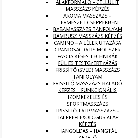
ALAKFORMÁLÓ – CELLULIT
MASSZÁZS KÉPZÉS
AROMA MASSZÁZS –
TERMÉSZET CSEPPEKBEN
BABAMASSZÁZS TANFOLYAM
BAMBUSZ MASSZÁZS KÉPZÉS
CAMINO – A LÉLEK UTAZÁSA
CRANIOSACRÁLIS MÓDSZER
FASCIA KÉSES TECHNIKÁK
FÜL ÉS TESTGYERTYÁZÁS
FRISSÍTŐ (SVÉD) MASSZÁZS
TANFOLYAM
FRISSÍTŐ MASSZÁZS HALADÓ
KÉPZÉS – FUNKCIONÁLIS
IZOMKEZELÉS ÉS
SPORTMASSZÁZS
FRISSÍTŐ TALPMASSZÁZS –
TALPREFLEXOLÓGUS ALAP
KÉPZÉS
HANGOLDÁS – HANGTÁL
KEZELŐ