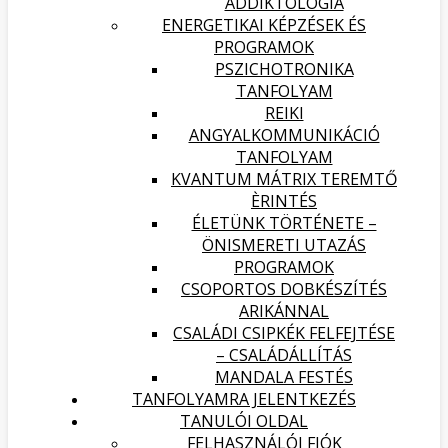
ADDIKTOLÓGIA
ENERGETIKAI KÉPZÉSEK ÉS
PROGRAMOK
PSZICHOTRONIKA
TANFOLYAM
REIKI
ANGYALKOMMUNIKÁCIÓ
TANFOLYAM
KVANTUM MÁTRIX TEREMTŐ
ÈRINTÉS
ÉLETÜNK TÖRTÉNETE –
ÖNISMERETI UTAZÁS
PROGRAMOK
CSOPORTOS DOBKÉSZÍTÉS
ARIKÁNNAL
CSALÁDI CSIPKÉK FELFEJTÉSE
– CSALÁDÁLLÍTÁS
MANDALA FESTÉS
TANFOLYAMRA JELENTKEZÉS
TANULÓI OLDAL
FELHASZNÁLÓI FIÓK