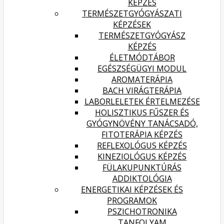
KÉPZÉS
TERMÉSZETGYÓGYÁSZATI
KÉPZÉSEK
TERMÉSZETGYÓGYÁSZ
KÉPZÉS
ÉLETMÓDTÁBOR
EGÉSZSÉGÜGYI MODUL
AROMATERÁPIA
BACH VIRÁGTERÁPIA
LABORLELETEK ÉRTELMEZÉSE
HOLISZTIKUS FŰSZER ÉS
GYÓGYNÖVÉNY TANÁCSADÓ,
FITOTERÁPIA KÉPZÉS
REFLEXOLÓGUS KÉPZÉS
KINEZIOLÓGUS KÉPZÉS
FÜLAKUPUNKTÚRÁS
ADDIKTOLÓGIA
ENERGETIKAI KÉPZÉSEK ÉS
PROGRAMOK
PSZICHOTRONIKA
TANFOLYAM