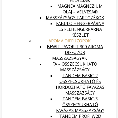
VELVESA®
MAGNEA MAGNÉZIUM
OLAJ – VELVESA®
MASSZÁZSÁGY TARTOZÉKOK
FABULO HENGERPÁRNA
ÉS FÉLHENGERPÁRNA
KÉSZLET
AROMA DIFFÚZOROK
BEWIT FAVORIT 300 AROMA
DIFFÚZOR
MASSZÁZSÁGYAK
FA – ÖSSZECSUKHATÓ
MASSZÁZSÁGY
TANDEM BASIC-2
ÖSSZECSUKHATÓ ÉS
HORDOZHATÓ FAVÁZAS
MASSZÁZSÁGY
TANDEM BASIC-3
ÖSSZECSUKHATÓ
FAVÁZAS MASSZÁZSÁGY
TANDEM PROFI W2D