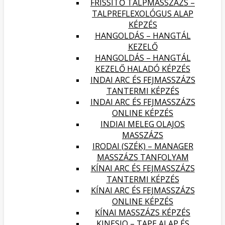
FRISSÍTŐ TALPMASSZÁZS –
TALPREFLEXOLÓGUS ALAP
KÉPZÉS
HANGOLDÁS – HANGTÁL
KEZELŐ
HANGOLDÁS – HANGTÁL
KEZELŐ HALADÓ KÉPZÉS
INDAI ARC ÉS FEJMASSZÁZS
TANTERMI KÉPZÉS
INDAI ARC ÉS FEJMASSZÁZS
ONLINE KÉPZÉS
INDIAI MELEG OLAJOS
MASSZÁZS
IRODAI (SZÉK) – MANAGER
MASSZÁZS TANFOLYAM
KÍNAI ARC ÉS FEJMASSZÁZS
TANTERMI KÉPZÉS
KÍNAI ARC ÉS FEJMASSZÁZS
ONLINE KÉPZÉS
KÍNAI MASSZÁZS KÉPZÉS
KINESIO – TAPE ALAP ÉS