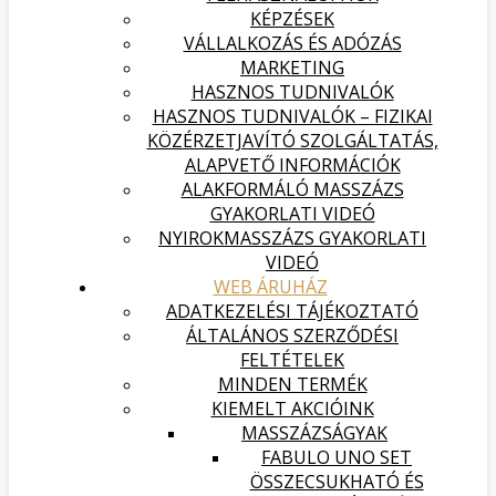
KÉPZÉSEK
VÁLLALKOZÁS ÉS ADÓZÁS
MARKETING
HASZNOS TUDNIVALÓK
HASZNOS TUDNIVALÓK – FIZIKAI
KÖZÉRZETJAVÍTÓ SZOLGÁLTATÁS,
ALAPVETŐ INFORMÁCIÓK
ALAKFORMÁLÓ MASSZÁZS
GYAKORLATI VIDEÓ
NYIROKMASSZÁZS GYAKORLATI
VIDEÓ
WEB ÁRUHÁZ
ADATKEZELÉSI TÁJÉKOZTATÓ
ÁLTALÁNOS SZERZŐDÉSI
FELTÉTELEK
MINDEN TERMÉK
KIEMELT AKCIÓINK
MASSZÁZSÁGYAK
FABULO UNO SET
ÖSSZECSUKHATÓ ÉS