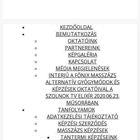
KEZDŐOLDAL
BEMUTATKOZÁS
OKTATÓINK
PARTNEREINK:
KÉPGALÉRIA
KAPCSOLAT
MÉDIA MEGJELENÉSEK
INTERJÚ A FŐNIX MASSZÁZS
ALTERNATÍV GYÓGYMÓDOK ÉS
KÉPZÉSEK OKTATÓIVAL A
SZOLNOK TV ELIXÍR 2020.06.23.
MŰSORÁBAN.
TANFOLYAMOK
ADATKEZELÉSI TÁJÉKOZTATÓ
KÉPZÉSI SZERZŐDÉS
MASSZÁZS KÉPZÉSEK
TANTERMI KÉPZÉSEINK