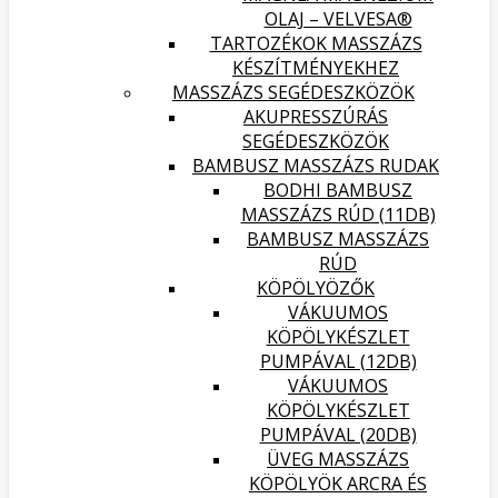
OLAJ – VELVESA®
TARTOZÉKOK MASSZÁZS
KÉSZÍTMÉNYEKHEZ
MASSZÁZS SEGÉDESZKÖZÖK
AKUPRESSZÚRÁS
SEGÉDESZKÖZÖK
BAMBUSZ MASSZÁZS RUDAK
BODHI BAMBUSZ
MASSZÁZS RÚD (11DB)
BAMBUSZ MASSZÁZS
RÚD
KÖPÖLYÖZŐK
VÁKUUMOS
KÖPÖLYKÉSZLET
PUMPÁVAL (12DB)
VÁKUUMOS
KÖPÖLYKÉSZLET
PUMPÁVAL (20DB)
ÜVEG MASSZÁZS
KÖPÖLYÖK ARCRA ÉS