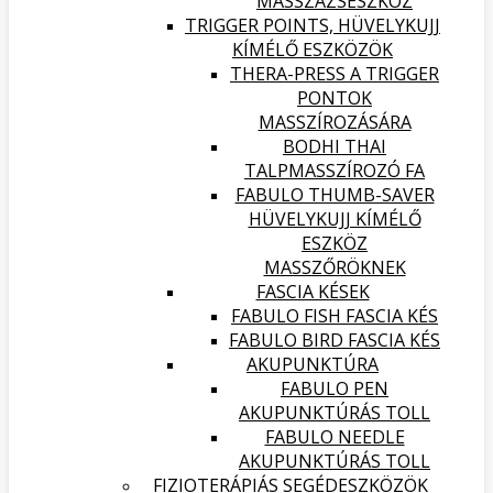
MASSZÁZSESZKÖZ
TRIGGER POINTS, HÜVELYKUJJ
KÍMÉLŐ ESZKÖZÖK
THERA-PRESS A TRIGGER
PONTOK
MASSZÍROZÁSÁRA
BODHI THAI
TALPMASSZÍROZÓ FA
FABULO THUMB-SAVER
HÜVELYKUJJ KÍMÉLŐ
ESZKÖZ
MASSZŐRÖKNEK
FASCIA KÉSEK
FABULO FISH FASCIA KÉS
FABULO BIRD FASCIA KÉS
AKUPUNKTÚRA
FABULO PEN
AKUPUNKTÚRÁS TOLL
FABULO NEEDLE
AKUPUNKTÚRÁS TOLL
FIZIOTERÁPIÁS SEGÉDESZKÖZÖK