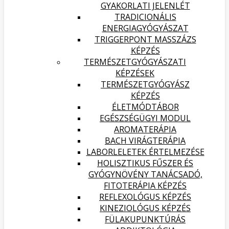
GYAKORLATI JELENLÉT
TRADICIONÁLIS
ENERGIAGYÓGYÁSZAT
TRIGGERPONT MASSZÁZS
KÉPZÉS
TERMÉSZETGYÓGYÁSZATI
KÉPZÉSEK
TERMÉSZETGYÓGYÁSZ
KÉPZÉS
ÉLETMÓDTÁBOR
EGÉSZSÉGÜGYI MODUL
AROMATERÁPIA
BACH VIRÁGTERÁPIA
LABORLELETEK ÉRTELMEZÉSE
HOLISZTIKUS FŰSZER ÉS
GYÓGYNÖVÉNY TANÁCSADÓ,
FITOTERÁPIA KÉPZÉS
REFLEXOLÓGUS KÉPZÉS
KINEZIOLÓGUS KÉPZÉS
FÜLAKUPUNKTÚRÁS