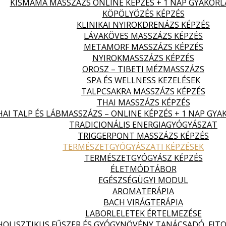
KISMAMA MASSZÁZS ONLINE KÉPZÉS + 1 NAP GYAKORL
KÖPÖLYÖZÉS KÉPZÉS
KLINIKAI NYIROKDRENÁZS KÉPZÉS
LÁVAKÖVES MASSZÁZS KÉPZÉS
METAMORF MASSZÁZS KÉPZÉS
NYIROKMASSZÁZS KÉPZÉS
OROSZ – TIBETI MÉZMASSZÁZS
SPA ÉS WELLNESS KEZELÉSEK
TALPCSAKRA MASSZÁZS KÉPZÉS
THAI MASSZÁZS KÉPZÉS
HAI TALP ÉS LÁBMASSZÁZS – ONLINE KÉPZÉS + 1 NAP GYA
TRADICIONÁLIS ENERGIAGYÓGYÁSZAT
TRIGGERPONT MASSZÁZS KÉPZÉS
TERMÉSZETGYÓGYÁSZATI KÉPZÉSEK
TERMÉSZETGYÓGYÁSZ KÉPZÉS
ÉLETMÓDTÁBOR
EGÉSZSÉGÜGYI MODUL
AROMATERÁPIA
BACH VIRÁGTERÁPIA
LABORLELETEK ÉRTELMEZÉSE
HOLISZTIKUS FŰSZER ÉS GYÓGYNÖVÉNY TANÁCSADÓ, FITO