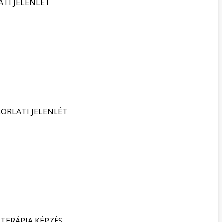
ATI JELENLÉT
KORLATI JELENLÉT
TERÁPIA KÉPZÉS