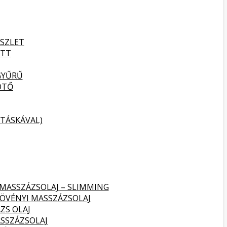
SZLET
ETT
GYŰRŰ
ÖTŐ
TÁSKÁVAL)
 MASSZÁZSOLAJ – SLIMMING
NÖVÉNYI MASSZÁZSOLAJ
ZS OLAJ
SSZÁZSOLAJ