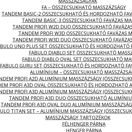
MASSZÁZSÁGYAK
FA – ÖSSZECSUKHATÓ MASSZÁZSÁGY
TANDEM BASIC-2 ÖSSZECSUKHATÓ ÉS HORDOZHATÓ FA
TANDEM BASIC-3 ÖSSZECSUKHATÓ FAVÁZAS MA
TANDEM PROFI W2D DUO ÖSSZECSUKHATÓ FAVÁZA
TANDEM PROFI W3D ÖSSZECSUKHATÓ FAVÁZAS 
TANDEM PROFI W3D DUO ÖSSZECSUKHATÓ FAVÁZA
ABULO UNO PLUS SET ÖSSZECSUKHATÓ ÉS HORDOZHATÓ 
FABULO DIABLO SET ÖSSZECSUKHATÓ MASS
FABULO DIABLO OVAL SET ÖSSZECSUKHATÓ MA
FABULO GURU SET ÖSSZECSUKHATÓ ÉS HORDOZHATÓ FA
ALUMÍNIUM – ÖSSZECSUKHATÓ MASSZÁZSÁ
NDEM PROFI A2D ALUMÍNIUM MASSZÁZSÁGY (ÖSSZECSU
EM PROFI A3D OVAL ÖSSZECSUKHATÓ ÉS HORDOZHATÓ 
NDEM PROFI A3D ALUMÍNIUM MASSZÁZSÁGY (ÖSSZECSU
TANDEM PROFI A3D DUO ÖSSZECSUKHATÓ ALUMÍNI
TANDEM PROFI A3D OVAL DUO ALUMÍNIUM MASSZÁZSÁG
ULO TITAN SET – ALUMÍNIUM MASSZÁZSÁGY (ÖSSZECSU
MASSZÁZSÁGY TARTOZÉKOK
FÉLHENGER PÁRNA
HENGER PÁRNA