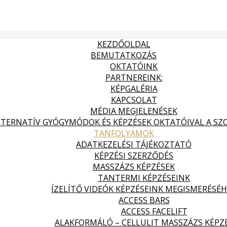
KEZDŐOLDAL
BEMUTATKOZÁS
OKTATÓINK
PARTNEREINK:
KÉPGALÉRIA
KAPCSOLAT
MÉDIA MEGJELENÉSEK
LTERNATÍV GYÓGYMÓDOK ÉS KÉPZÉSEK OKTATÓIVAL A SZOL
TANFOLYAMOK
ADATKEZELÉSI TÁJÉKOZTATÓ
KÉPZÉSI SZERZŐDÉS
MASSZÁZS KÉPZÉSEK
TANTERMI KÉPZÉSEINK
ÍZELÍTŐ VIDEÓK KÉPZÉSEINK MEGISMERÉSÉ
ACCESS BARS
ACCESS FACELIFT
ALAKFORMÁLÓ – CELLULIT MASSZÁZS KÉPZ