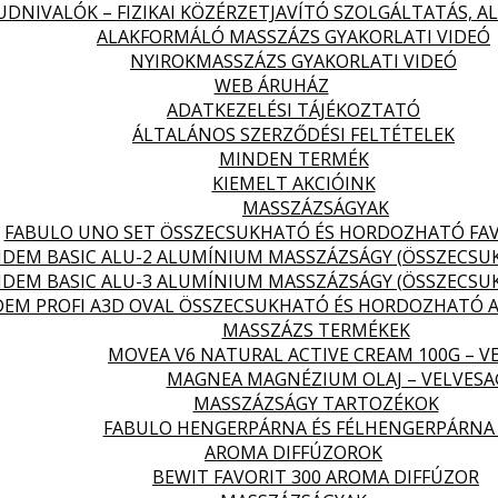
DNIVALÓK – FIZIKAI KÖZÉRZETJAVÍTÓ SZOLGÁLTATÁS, 
ALAKFORMÁLÓ MASSZÁZS GYAKORLATI VIDEÓ
NYIROKMASSZÁZS GYAKORLATI VIDEÓ
WEB ÁRUHÁZ
ADATKEZELÉSI TÁJÉKOZTATÓ
ÁLTALÁNOS SZERZŐDÉSI FELTÉTELEK
MINDEN TERMÉK
KIEMELT AKCIÓINK
MASSZÁZSÁGYAK
FABULO UNO SET ÖSSZECSUKHATÓ ÉS HORDOZHATÓ FA
DEM BASIC ALU-2 ALUMÍNIUM MASSZÁZSÁGY (ÖSSZECS
DEM BASIC ALU-3 ALUMÍNIUM MASSZÁZSÁGY (ÖSSZECS
EM PROFI A3D OVAL ÖSSZECSUKHATÓ ÉS HORDOZHATÓ 
MASSZÁZS TERMÉKEK
MOVEA V6 NATURAL ACTIVE CREAM 100G – V
MAGNEA MAGNÉZIUM OLAJ – VELVES
MASSZÁZSÁGY TARTOZÉKOK
FABULO HENGERPÁRNA ÉS FÉLHENGERPÁRNA
AROMA DIFFÚZOROK
BEWIT FAVORIT 300 AROMA DIFFÚZOR