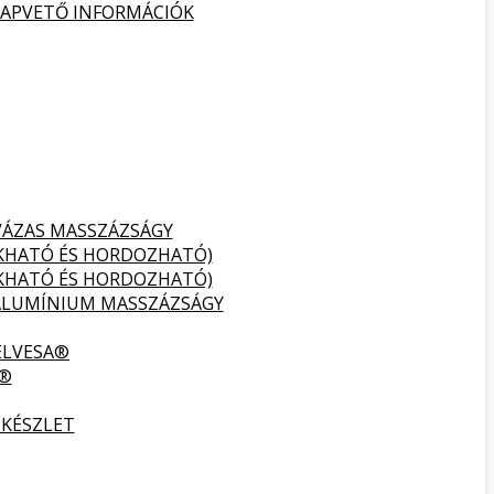
ALAPVETŐ INFORMÁCIÓK
VÁZAS MASSZÁZSÁGY
UKHATÓ ÉS HORDOZHATÓ)
UKHATÓ ÉS HORDOZHATÓ)
ALUMÍNIUM MASSZÁZSÁGY
ELVESA®
A®
 KÉSZLET