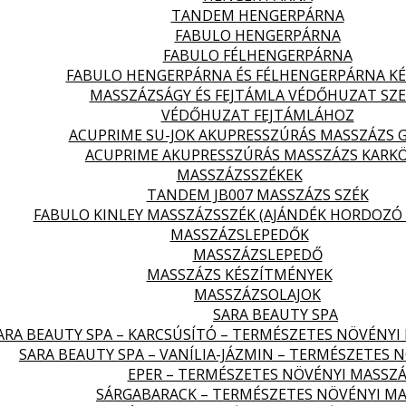
TANDEM HENGERPÁRNA
FABULO HENGERPÁRNA
FABULO FÉLHENGERPÁRNA
FABULO HENGERPÁRNA ÉS FÉLHENGERPÁRNA KÉ
MASSZÁZSÁGY ÉS FEJTÁMLA VÉDŐHUZAT SZ
VÉDŐHUZAT FEJTÁMLÁHOZ
ACUPRIME SU-JOK AKUPRESSZÚRÁS MASSZÁZS 
ACUPRIME AKUPRESSZÚRÁS MASSZÁZS KARK
MASSZÁZSSZÉKEK
TANDEM JB007 MASSZÁZS SZÉK
FABULO KINLEY MASSZÁZSSZÉK (AJÁNDÉK HORDOZÓ 
MASSZÁZSLEPEDŐK
MASSZÁZSLEPEDŐ
MASSZÁZS KÉSZÍTMÉNYEK
MASSZÁZSOLAJOK
SARA BEAUTY SPA
ARA BEAUTY SPA – KARCSÚSÍTÓ – TERMÉSZETES NÖVÉNYI
SARA BEAUTY SPA – VANÍLIA-JÁZMIN – TERMÉSZETES 
EPER – TERMÉSZETES NÖVÉNYI MASSZÁ
SÁRGABARACK – TERMÉSZETES NÖVÉNYI MA