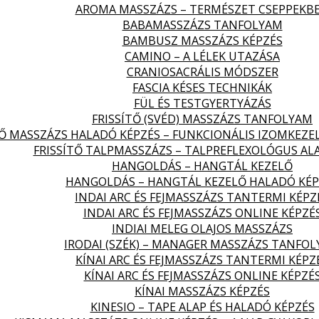
AROMA MASSZÁZS – TERMÉSZET CSEPPEKB
BABAMASSZÁZS TANFOLYAM
BAMBUSZ MASSZÁZS KÉPZÉS
CAMINO – A LÉLEK UTAZÁSA
CRANIOSACRÁLIS MÓDSZER
FASCIA KÉSES TECHNIKÁK
FÜL ÉS TESTGYERTYÁZÁS
FRISSÍTŐ (SVÉD) MASSZÁZS TANFOLYAM
TŐ MASSZÁZS HALADÓ KÉPZÉS – FUNKCIONÁLIS IZOMKEZE
FRISSÍTŐ TALPMASSZÁZS – TALPREFLEXOLÓGUS AL
HANGOLDÁS – HANGTÁL KEZELŐ
HANGOLDÁS – HANGTÁL KEZELŐ HALADÓ KÉP
INDAI ARC ÉS FEJMASSZÁZS TANTERMI KÉPZ
INDAI ARC ÉS FEJMASSZÁZS ONLINE KÉPZÉ
INDIAI MELEG OLAJOS MASSZÁZS
IRODAI (SZÉK) – MANAGER MASSZÁZS TANFO
KÍNAI ARC ÉS FEJMASSZÁZS TANTERMI KÉPZ
KÍNAI ARC ÉS FEJMASSZÁZS ONLINE KÉPZÉ
KÍNAI MASSZÁZS KÉPZÉS
KINESIO – TAPE ALAP ÉS HALADÓ KÉPZÉS