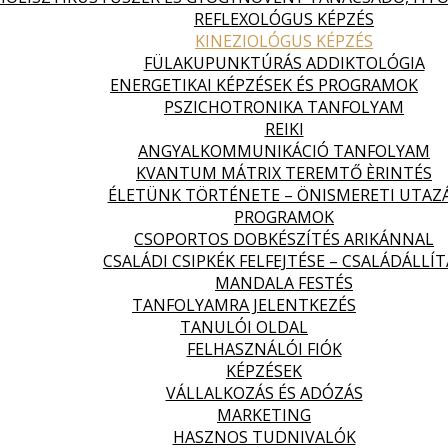
REFLEXOLÓGUS KÉPZÉS
KINEZIOLÓGUS KÉPZÉS
FÜLAKUPUNKTÚRÁS ADDIKTOLÓGIA
ENERGETIKAI KÉPZÉSEK ÉS PROGRAMOK
PSZICHOTRONIKA TANFOLYAM
REIKI
ANGYALKOMMUNIKÁCIÓ TANFOLYAM
KVANTUM MÁTRIX TEREMTŐ ÈRINTÉS
ÉLETÜNK TÖRTÉNETE – ÖNISMERETI UTAZ
PROGRAMOK
CSOPORTOS DOBKÉSZÍTÉS ARIKÁNNAL
CSALÁDI CSIPKÉK FELFEJTÉSE – CSALÁDÁLLÍT
MANDALA FESTÉS
TANFOLYAMRA JELENTKEZÉS
TANULÓI OLDAL
FELHASZNÁLÓI FIÓK
KÉPZÉSEK
VÁLLALKOZÁS ÉS ADÓZÁS
MARKETING
HASZNOS TUDNIVALÓK