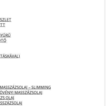
SZLET
ETT
GYŰRŰ
ÖTŐ
TÁSKÁVAL)
 MASSZÁZSOLAJ – SLIMMING
NÖVÉNYI MASSZÁZSOLAJ
ZS OLAJ
SSZÁZSOLAJ