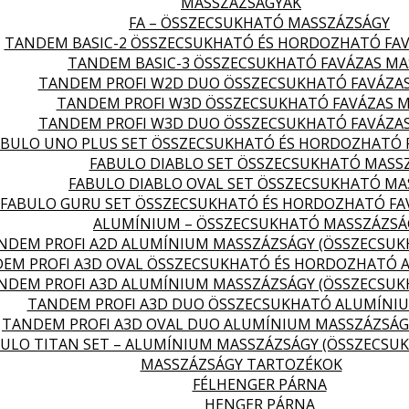
MASSZÁZSÁGYAK
FA – ÖSSZECSUKHATÓ MASSZÁZSÁGY
TANDEM BASIC-2 ÖSSZECSUKHATÓ ÉS HORDOZHATÓ FA
TANDEM BASIC-3 ÖSSZECSUKHATÓ FAVÁZAS MA
TANDEM PROFI W2D DUO ÖSSZECSUKHATÓ FAVÁZA
TANDEM PROFI W3D ÖSSZECSUKHATÓ FAVÁZAS 
TANDEM PROFI W3D DUO ÖSSZECSUKHATÓ FAVÁZA
ABULO UNO PLUS SET ÖSSZECSUKHATÓ ÉS HORDOZHATÓ 
FABULO DIABLO SET ÖSSZECSUKHATÓ MASS
FABULO DIABLO OVAL SET ÖSSZECSUKHATÓ MA
FABULO GURU SET ÖSSZECSUKHATÓ ÉS HORDOZHATÓ FA
ALUMÍNIUM – ÖSSZECSUKHATÓ MASSZÁZSÁ
NDEM PROFI A2D ALUMÍNIUM MASSZÁZSÁGY (ÖSSZECSU
EM PROFI A3D OVAL ÖSSZECSUKHATÓ ÉS HORDOZHATÓ 
NDEM PROFI A3D ALUMÍNIUM MASSZÁZSÁGY (ÖSSZECSU
TANDEM PROFI A3D DUO ÖSSZECSUKHATÓ ALUMÍNI
TANDEM PROFI A3D OVAL DUO ALUMÍNIUM MASSZÁZSÁG
ULO TITAN SET – ALUMÍNIUM MASSZÁZSÁGY (ÖSSZECSU
MASSZÁZSÁGY TARTOZÉKOK
FÉLHENGER PÁRNA
HENGER PÁRNA