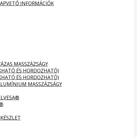
ALAPVETŐ INFORMÁCIÓK
VÁZAS MASSZÁZSÁGY
UKHATÓ ÉS HORDOZHATÓ)
UKHATÓ ÉS HORDOZHATÓ)
ALUMÍNIUM MASSZÁZSÁGY
ELVESA®
A®
 KÉSZLET