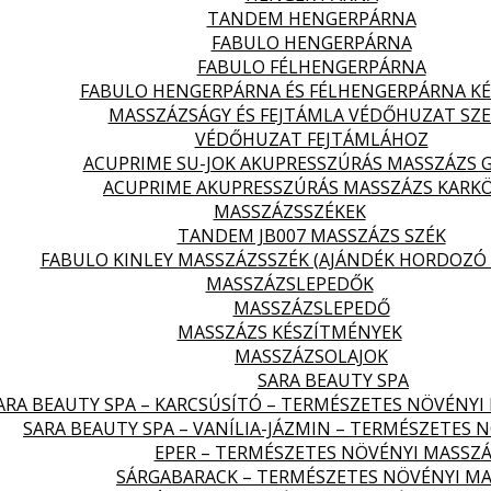
TANDEM HENGERPÁRNA
FABULO HENGERPÁRNA
FABULO FÉLHENGERPÁRNA
FABULO HENGERPÁRNA ÉS FÉLHENGERPÁRNA KÉ
MASSZÁZSÁGY ÉS FEJTÁMLA VÉDŐHUZAT SZ
VÉDŐHUZAT FEJTÁMLÁHOZ
ACUPRIME SU-JOK AKUPRESSZÚRÁS MASSZÁZS 
ACUPRIME AKUPRESSZÚRÁS MASSZÁZS KARK
MASSZÁZSSZÉKEK
TANDEM JB007 MASSZÁZS SZÉK
FABULO KINLEY MASSZÁZSSZÉK (AJÁNDÉK HORDOZÓ 
MASSZÁZSLEPEDŐK
MASSZÁZSLEPEDŐ
MASSZÁZS KÉSZÍTMÉNYEK
MASSZÁZSOLAJOK
SARA BEAUTY SPA
ARA BEAUTY SPA – KARCSÚSÍTÓ – TERMÉSZETES NÖVÉNYI
SARA BEAUTY SPA – VANÍLIA-JÁZMIN – TERMÉSZETES 
EPER – TERMÉSZETES NÖVÉNYI MASSZÁ
SÁRGABARACK – TERMÉSZETES NÖVÉNYI MA