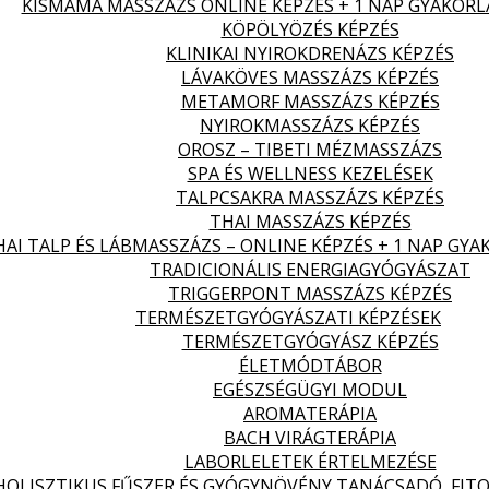
KISMAMA MASSZÁZS ONLINE KÉPZÉS + 1 NAP GYAKORL
KÖPÖLYÖZÉS KÉPZÉS
KLINIKAI NYIROKDRENÁZS KÉPZÉS
LÁVAKÖVES MASSZÁZS KÉPZÉS
METAMORF MASSZÁZS KÉPZÉS
NYIROKMASSZÁZS KÉPZÉS
OROSZ – TIBETI MÉZMASSZÁZS
SPA ÉS WELLNESS KEZELÉSEK
TALPCSAKRA MASSZÁZS KÉPZÉS
THAI MASSZÁZS KÉPZÉS
HAI TALP ÉS LÁBMASSZÁZS – ONLINE KÉPZÉS + 1 NAP GYA
TRADICIONÁLIS ENERGIAGYÓGYÁSZAT
TRIGGERPONT MASSZÁZS KÉPZÉS
TERMÉSZETGYÓGYÁSZATI KÉPZÉSEK
TERMÉSZETGYÓGYÁSZ KÉPZÉS
ÉLETMÓDTÁBOR
EGÉSZSÉGÜGYI MODUL
AROMATERÁPIA
BACH VIRÁGTERÁPIA
LABORLELETEK ÉRTELMEZÉSE
HOLISZTIKUS FŰSZER ÉS GYÓGYNÖVÉNY TANÁCSADÓ, FITO