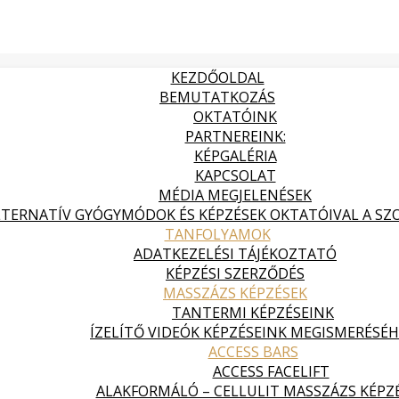
KEZDŐOLDAL
BEMUTATKOZÁS
OKTATÓINK
PARTNEREINK:
KÉPGALÉRIA
KAPCSOLAT
MÉDIA MEGJELENÉSEK
LTERNATÍV GYÓGYMÓDOK ÉS KÉPZÉSEK OKTATÓIVAL A SZOL
TANFOLYAMOK
ADATKEZELÉSI TÁJÉKOZTATÓ
KÉPZÉSI SZERZŐDÉS
MASSZÁZS KÉPZÉSEK
TANTERMI KÉPZÉSEINK
ÍZELÍTŐ VIDEÓK KÉPZÉSEINK MEGISMERÉSÉ
ACCESS BARS
ACCESS FACELIFT
ALAKFORMÁLÓ – CELLULIT MASSZÁZS KÉPZ