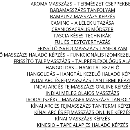
AROMA MASSZÁZS – TERMÉSZET CSEPPEKB
BABAMASSZÁZS TANFOLYAM
BAMBUSZ MASSZÁZS KÉPZÉS
CAMINO – A LÉLEK UTAZÁSA
CRANIOSACRÁLIS MÓDSZER
FASCIA KÉSES TECHNIKÁK
FÜL ÉS TESTGYERTYÁZÁS
FRISSÍTŐ (SVÉD) MASSZÁZS TANFOLYAM
TŐ MASSZÁZS HALADÓ KÉPZÉS – FUNKCIONÁLIS IZOMKEZE
FRISSÍTŐ TALPMASSZÁZS – TALPREFLEXOLÓGUS AL
HANGOLDÁS – HANGTÁL KEZELŐ
HANGOLDÁS – HANGTÁL KEZELŐ HALADÓ KÉP
INDAI ARC ÉS FEJMASSZÁZS TANTERMI KÉPZ
INDAI ARC ÉS FEJMASSZÁZS ONLINE KÉPZÉ
INDIAI MELEG OLAJOS MASSZÁZS
IRODAI (SZÉK) – MANAGER MASSZÁZS TANFO
KÍNAI ARC ÉS FEJMASSZÁZS TANTERMI KÉPZ
KÍNAI ARC ÉS FEJMASSZÁZS ONLINE KÉPZÉ
KÍNAI MASSZÁZS KÉPZÉS
KINESIO – TAPE ALAP ÉS HALADÓ KÉPZÉS