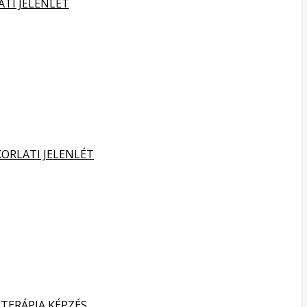
ATI JELENLÉT
KORLATI JELENLÉT
TERÁPIA KÉPZÉS