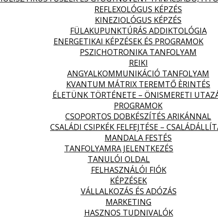
REFLEXOLÓGUS KÉPZÉS
KINEZIOLÓGUS KÉPZÉS
FÜLAKUPUNKTÚRÁS ADDIKTOLÓGIA
ENERGETIKAI KÉPZÉSEK ÉS PROGRAMOK
PSZICHOTRONIKA TANFOLYAM
REIKI
ANGYALKOMMUNIKÁCIÓ TANFOLYAM
KVANTUM MÁTRIX TEREMTŐ ÈRINTÉS
ÉLETÜNK TÖRTÉNETE – ÖNISMERETI UTAZ
PROGRAMOK
CSOPORTOS DOBKÉSZÍTÉS ARIKÁNNAL
CSALÁDI CSIPKÉK FELFEJTÉSE – CSALÁDÁLLÍT
MANDALA FESTÉS
TANFOLYAMRA JELENTKEZÉS
TANULÓI OLDAL
FELHASZNÁLÓI FIÓK
KÉPZÉSEK
VÁLLALKOZÁS ÉS ADÓZÁS
MARKETING
HASZNOS TUDNIVALÓK