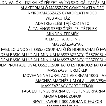
DNIVALÓK – FIZIKAI KÖZÉRZETJAVÍTÓ SZOLGÁLTATÁS, 
ALAKFORMÁLÓ MASSZÁZS GYAKORLATI VIDEÓ
NYIROKMASSZÁZS GYAKORLATI VIDEÓ
WEB ÁRUHÁZ
ADATKEZELÉSI TÁJÉKOZTATÓ
ÁLTALÁNOS SZERZŐDÉSI FELTÉTELEK
MINDEN TERMÉK
KIEMELT AKCIÓINK
MASSZÁZSÁGYAK
FABULO UNO SET ÖSSZECSUKHATÓ ÉS HORDOZHATÓ FA
DEM BASIC ALU-2 ALUMÍNIUM MASSZÁZSÁGY (ÖSSZECS
DEM BASIC ALU-3 ALUMÍNIUM MASSZÁZSÁGY (ÖSSZECS
EM PROFI A3D OVAL ÖSSZECSUKHATÓ ÉS HORDOZHATÓ 
MASSZÁZS TERMÉKEK
MOVEA V6 NATURAL ACTIVE CREAM 100G – V
MAGNEA MAGNÉZIUM OLAJ – VELVES
MASSZÁZSÁGY TARTOZÉKOK
FABULO HENGERPÁRNA ÉS FÉLHENGERPÁRNA
AROMA DIFFÚZOROK
BEWIT FAVORIT 300 AROMA DIFFÚZOR