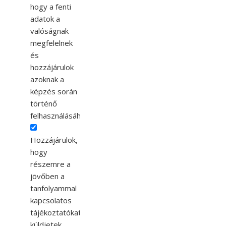
hogy a fenti
adatok a
valóságnak
megfelelnek
és
hozzájárulok
azoknak a
képzés során
történő
felhasználásához.
Hozzájárulok,
hogy
részemre a
jövőben a
tanfolyammal
kapcsolatos
tájékoztatókat
küldjetek.