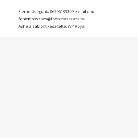
Elérhetőségünk: 06706133309 e-mail cím:
fonixmasszazs@fonixmasszazs.hu
Ashe a sablont készítette:
WP Royal
.
Bejelentkezés
The password must have a minimum of 8
characters of numbers and letters, contain at least 1 capital
letter
I want to sign up as instructor