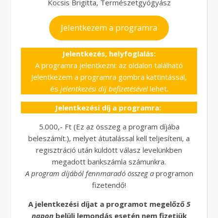
Kocsis Brigitta, Természetgyógyász
Jelentkezem a programra
Jelentkezés, helyfoglalás:
A programra jelentkezni: az oldalon található
Jelentkezem a programra gombra kattintással,
és
jelentkezési díj befizetésével
lehet.
Jelentkezési díj a programra:
5.000,- Ft (Ez az összeg a program díjába
beleszámít.), melyet átutalással kell teljesíteni, a
regisztráció után küldött válasz levelünkben
megadott bankszámla számunkra.
A program díjából fennmaradó összeg a
programon
fizetendő!
A jelentkezési díjat a programot megelőző
5
napon
belüli lemondás esetén nem fizetjük