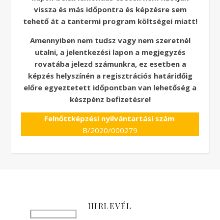
vissza és más időpontra és képzésre sem
tehető át a tantermi program költségei miatt!
Amennyiben nem tudsz vagy nem szeretnél
utalni, a jelentkezési lapon a megjegyzés
rovatába jelezd számunkra, ez esetben a
képzés helyszínén a regisztrációs határidőig
előre egyeztetett időpontban van lehetőség a
készpénz befizetésre!
Felnőttképzési nyilvántartási szám
:
B/2020/000279
HIRLEVÉL