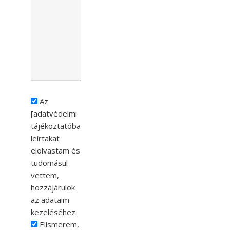
Az
[
adatvédelmi
tájékoztatóban
]
leírtakat
elolvastam és
tudomásul
vettem,
hozzájárulok
az adataim
kezeléséhez.
Elismerem,