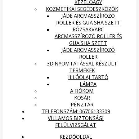
KEZELŐÁGY
KOZMETIKAI SEGÉDESZKÖZÖK
JÁDE ARCMASSZÍROZÓ
ROLLER ÉS GUA SHA SZETT
RÓZSAKVARC
ARCMASSZÍROZÓ ROLLER ÉS
GUA SHA SZETT
JÁDE ARCMASSZÍROZÓ
ROLLER
3D NYOMTATÁSSAL KÉSZÜLT
TERMÉKEK
ILLÓOLAJ TARTÓ
LÁMPA
A FIÓKOM
KOSÁR
PÉNZTÁR
TELEFONSZÁM: 06706133309
VILLAMOS BIZTONSÁGI
FELÜLVIZSGÁLAT
KEZDŐOLDAL