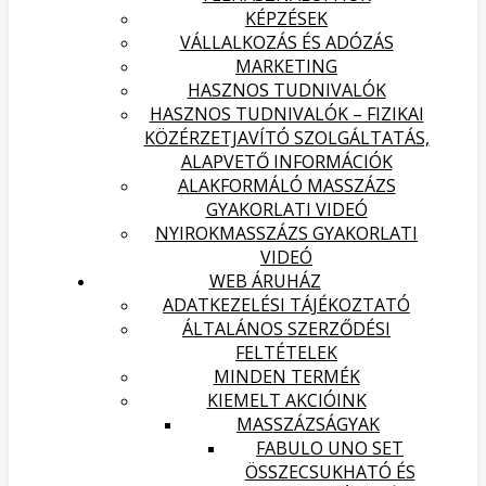
KÉPZÉSEK
VÁLLALKOZÁS ÉS ADÓZÁS
MARKETING
HASZNOS TUDNIVALÓK
HASZNOS TUDNIVALÓK – FIZIKAI
KÖZÉRZETJAVÍTÓ SZOLGÁLTATÁS,
ALAPVETŐ INFORMÁCIÓK
ALAKFORMÁLÓ MASSZÁZS
GYAKORLATI VIDEÓ
NYIROKMASSZÁZS GYAKORLATI
VIDEÓ
WEB ÁRUHÁZ
ADATKEZELÉSI TÁJÉKOZTATÓ
ÁLTALÁNOS SZERZŐDÉSI
FELTÉTELEK
MINDEN TERMÉK
KIEMELT AKCIÓINK
MASSZÁZSÁGYAK
FABULO UNO SET
ÖSSZECSUKHATÓ ÉS