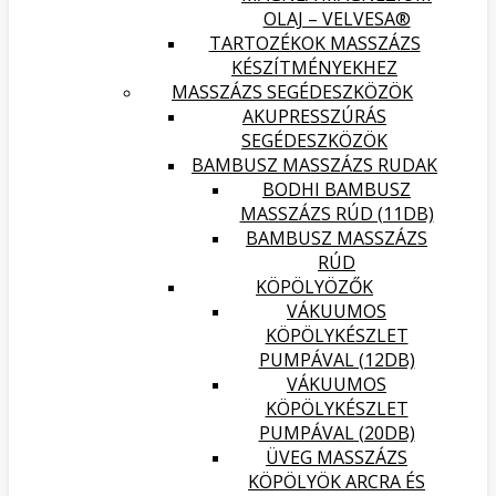
OLAJ – VELVESA®
TARTOZÉKOK MASSZÁZS
KÉSZÍTMÉNYEKHEZ
MASSZÁZS SEGÉDESZKÖZÖK
AKUPRESSZÚRÁS
SEGÉDESZKÖZÖK
BAMBUSZ MASSZÁZS RUDAK
BODHI BAMBUSZ
MASSZÁZS RÚD (11DB)
BAMBUSZ MASSZÁZS
RÚD
KÖPÖLYÖZŐK
VÁKUUMOS
KÖPÖLYKÉSZLET
PUMPÁVAL (12DB)
VÁKUUMOS
KÖPÖLYKÉSZLET
PUMPÁVAL (20DB)
ÜVEG MASSZÁZS
KÖPÖLYÖK ARCRA ÉS