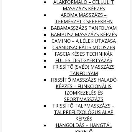
ALAKFORMÁLÓ – CELLULIT
MASSZÁZS KÉPZÉS
AROMA MASSZÁZS –
TERMÉSZET CSEPPEKBEN
BABAMASSZÁZS TANFOLYAM
BAMBUSZ MASSZÁZS KÉPZÉS
CAMINO – A LÉLEK UTAZÁSA
CRANIOSACRÁLIS MÓDSZER
FASCIA KÉSES TECHNIKÁK
FÜL ÉS TESTGYERTYÁZÁS
FRISSÍTŐ (SVÉD) MASSZÁZS
TANFOLYAM
FRISSÍTŐ MASSZÁZS HALADÓ
KÉPZÉS – FUNKCIONÁLIS
IZOMKEZELÉS ÉS
SPORTMASSZÁZS
FRISSÍTŐ TALPMASSZÁZS –
TALPREFLEXOLÓGUS ALAP
KÉPZÉS
HANGOLDÁS – HANGTÁL
KEZELŐ