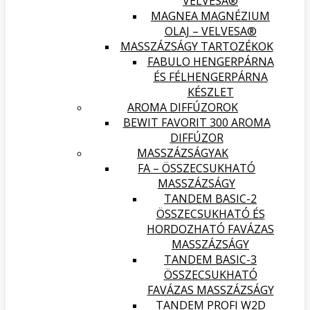
VELVESA®
MAGNEA MAGNÉZIUM
OLAJ – VELVESA®
MASSZÁZSÁGY TARTOZÉKOK
FABULO HENGERPÁRNA
ÉS FÉLHENGERPÁRNA
KÉSZLET
AROMA DIFFÚZOROK
BEWIT FAVORIT 300 AROMA
DIFFÚZOR
MASSZÁZSÁGYAK
FA – ÖSSZECSUKHATÓ
MASSZÁZSÁGY
TANDEM BASIC-2
ÖSSZECSUKHATÓ ÉS
HORDOZHATÓ FAVÁZAS
MASSZÁZSÁGY
TANDEM BASIC-3
ÖSSZECSUKHATÓ
FAVÁZAS MASSZÁZSÁGY
TANDEM PROFI W2D