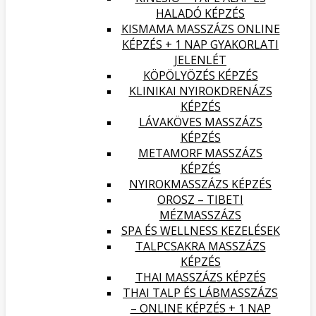
HALADÓ KÉPZÉS
KISMAMA MASSZÁZS ONLINE
KÉPZÉS + 1 NAP GYAKORLATI
JELENLÉT
KÖPÖLYÖZÉS KÉPZÉS
KLINIKAI NYIROKDRENÁZS
KÉPZÉS
LÁVAKÖVES MASSZÁZS
KÉPZÉS
METAMORF MASSZÁZS
KÉPZÉS
NYIROKMASSZÁZS KÉPZÉS
OROSZ – TIBETI
MÉZMASSZÁZS
SPA ÉS WELLNESS KEZELÉSEK
TALPCSAKRA MASSZÁZS
KÉPZÉS
THAI MASSZÁZS KÉPZÉS
THAI TALP ÉS LÁBMASSZÁZS
– ONLINE KÉPZÉS + 1 NAP