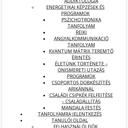
ADDIKTOLÓGIA
ENERGETIKAI KÉPZÉSEK ÉS
PROGRAMOK
PSZICHOTRONIKA
TANFOLYAM
REIKI
ANGYALKOMMUNIKÁCIÓ
TANFOLYAM
KVANTUM MÁTRIX TEREMTŐ
ÈRINTÉS
ÉLETÜNK TÖRTÉNETE –
ÖNISMERETI UTAZÁS
PROGRAMOK
CSOPORTOS DOBKÉSZÍTÉS
ARIKÁNNAL
CSALÁDI CSIPKÉK FELFEJTÉSE
– CSALÁDÁLLÍTÁS
MANDALA FESTÉS
TANFOLYAMRA JELENTKEZÉS
TANULÓI OLDAL
FELHASZNÁLÓI FIÓK