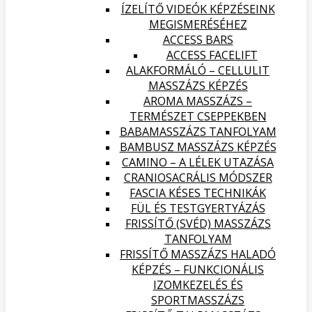
ÍZELÍTŐ VIDEÓK KÉPZÉSEINK
MEGISMERÉSÉHEZ
ACCESS BARS
ACCESS FACELIFT
ALAKFORMÁLÓ – CELLULIT
MASSZÁZS KÉPZÉS
AROMA MASSZÁZS –
TERMÉSZET CSEPPEKBEN
BABAMASSZÁZS TANFOLYAM
BAMBUSZ MASSZÁZS KÉPZÉS
CAMINO – A LÉLEK UTAZÁSA
CRANIOSACRÁLIS MÓDSZER
FASCIA KÉSES TECHNIKÁK
FÜL ÉS TESTGYERTYÁZÁS
FRISSÍTŐ (SVÉD) MASSZÁZS
TANFOLYAM
FRISSÍTŐ MASSZÁZS HALADÓ
KÉPZÉS – FUNKCIONÁLIS
IZOMKEZELÉS ÉS
SPORTMASSZÁZS