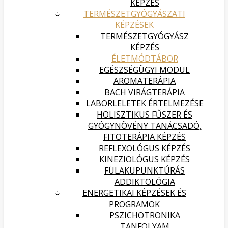
KÉPZÉS
TERMÉSZETGYÓGYÁSZATI
KÉPZÉSEK
TERMÉSZETGYÓGYÁSZ
KÉPZÉS
ÉLETMÓDTÁBOR
EGÉSZSÉGÜGYI MODUL
AROMATERÁPIA
BACH VIRÁGTERÁPIA
LABORLELETEK ÉRTELMEZÉSE
HOLISZTIKUS FŰSZER ÉS
GYÓGYNÖVÉNY TANÁCSADÓ,
FITOTERÁPIA KÉPZÉS
REFLEXOLÓGUS KÉPZÉS
KINEZIOLÓGUS KÉPZÉS
FÜLAKUPUNKTÚRÁS
ADDIKTOLÓGIA
ENERGETIKAI KÉPZÉSEK ÉS
PROGRAMOK
PSZICHOTRONIKA
TANFOLYAM