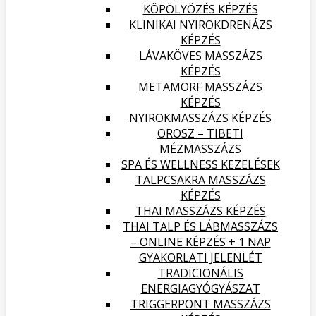
KÖPÖLYÖZÉS KÉPZÉS
KLINIKAI NYIROKDRENÁZS
KÉPZÉS
LÁVAKÖVES MASSZÁZS
KÉPZÉS
METAMORF MASSZÁZS
KÉPZÉS
NYIROKMASSZÁZS KÉPZÉS
OROSZ – TIBETI
MÉZMASSZÁZS
SPA ÉS WELLNESS KEZELÉSEK
TALPCSAKRA MASSZÁZS
KÉPZÉS
THAI MASSZÁZS KÉPZÉS
THAI TALP ÉS LÁBMASSZÁZS
– ONLINE KÉPZÉS + 1 NAP
GYAKORLATI JELENLÉT
TRADICIONÁLIS
ENERGIAGYÓGYÁSZAT
TRIGGERPONT MASSZÁZS