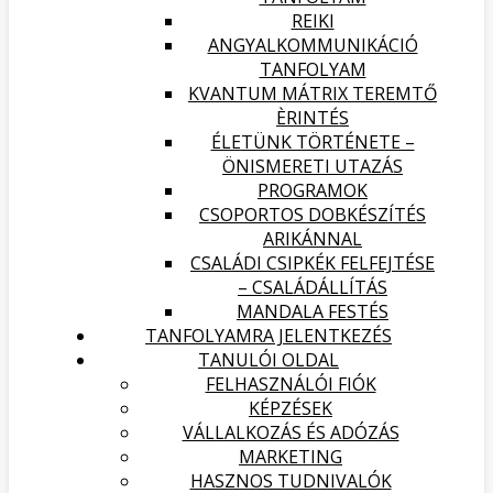
REIKI
ANGYALKOMMUNIKÁCIÓ
TANFOLYAM
KVANTUM MÁTRIX TEREMTŐ
ÈRINTÉS
ÉLETÜNK TÖRTÉNETE –
ÖNISMERETI UTAZÁS
PROGRAMOK
CSOPORTOS DOBKÉSZÍTÉS
ARIKÁNNAL
CSALÁDI CSIPKÉK FELFEJTÉSE
– CSALÁDÁLLÍTÁS
MANDALA FESTÉS
TANFOLYAMRA JELENTKEZÉS
TANULÓI OLDAL
FELHASZNÁLÓI FIÓK
KÉPZÉSEK
VÁLLALKOZÁS ÉS ADÓZÁS
MARKETING
HASZNOS TUDNIVALÓK