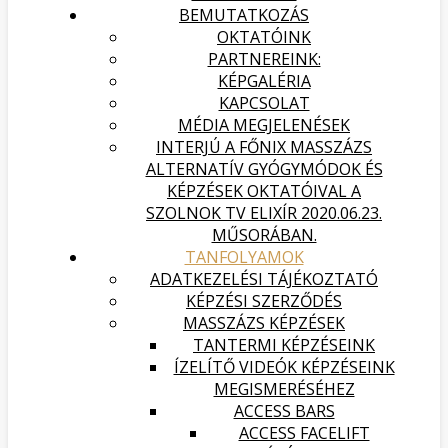
BEMUTATKOZÁS
OKTATÓINK
PARTNEREINK:
KÉPGALÉRIA
KAPCSOLAT
MÉDIA MEGJELENÉSEK
INTERJÚ A FŐNIX MASSZÁZS
ALTERNATÍV GYÓGYMÓDOK ÉS
KÉPZÉSEK OKTATÓIVAL A
SZOLNOK TV ELIXÍR 2020.06.23.
MŰSORÁBAN.
TANFOLYAMOK
ADATKEZELÉSI TÁJÉKOZTATÓ
KÉPZÉSI SZERZŐDÉS
MASSZÁZS KÉPZÉSEK
TANTERMI KÉPZÉSEINK
ÍZELÍTŐ VIDEÓK KÉPZÉSEINK
MEGISMERÉSÉHEZ
ACCESS BARS
ACCESS FACELIFT