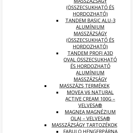
MASSZÁZSÁGY
(ÖSSZECSUKHATÓ ÉS
HORDOZHATÓ)
TANDEM BASIC ALU-3
ALUMÍNIUM
MASSZÁZSÁGY
(ÖSSZECSUKHATÓ ÉS
HORDOZHATÓ)
TANDEM PROFI A3D
OVAL ÖSSZECSUKHATÓ
ÉS HORDOZHATÓ
ALUMÍNIUM
MASSZÁZSÁGY
MASSZÁZS TERMÉKEK
MOVEA V6 NATURAL
ACTIVE CREAM 100G –
VELVESA®
MAGNEA MAGNÉZIUM
OLAJ – VELVESA®
MASSZÁZSÁGY TARTOZÉKOK
FABULO HENGERPÁRNA