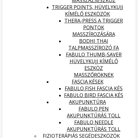
MASSZÁZSESZKÖZ
TRIGGER POINTS, HÜVELYKUJJ
KÍMÉLŐ ESZKÖZÖK
THERA-PRESS A TRIGGER
PONTOK
MASSZÍROZÁSÁRA
BODHI THAI
TALPMASSZÍROZÓ FA
FABULO THUMB-SAVER
HÜVELYKUJJ KÍMÉLŐ
ESZKÖZ
MASSZŐRÖKNEK
FASCIA KÉSEK
FABULO FISH FASCIA KÉS
FABULO BIRD FASCIA KÉS
AKUPUNKTÚRA
FABULO PEN
AKUPUNKTÚRÁS TOLL
FABULO NEEDLE
AKUPUNKTÚRÁS TOLL
FIZIOTERÁPIÁS SEGÉDESZKÖZÖK