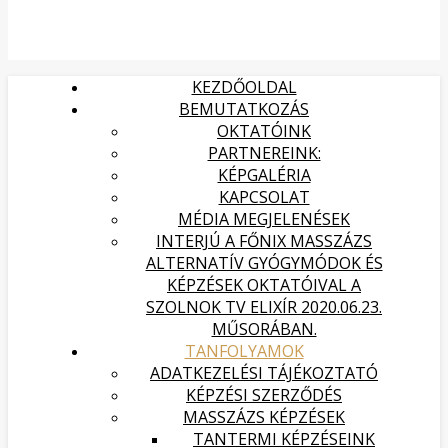
KEZDŐOLDAL
BEMUTATKOZÁS
OKTATÓINK
PARTNEREINK:
KÉPGALÉRIA
KAPCSOLAT
MÉDIA MEGJELENÉSEK
INTERJÚ A FŐNIX MASSZÁZS
ALTERNATÍV GYÓGYMÓDOK ÉS
KÉPZÉSEK OKTATÓIVAL A
SZOLNOK TV ELIXÍR 2020.06.23.
MŰSORÁBAN.
TANFOLYAMOK
ADATKEZELÉSI TÁJÉKOZTATÓ
KÉPZÉSI SZERZŐDÉS
MASSZÁZS KÉPZÉSEK
TANTERMI KÉPZÉSEINK