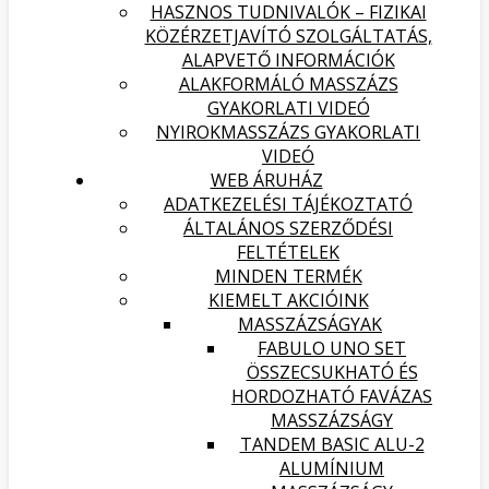
HASZNOS TUDNIVALÓK – FIZIKAI
KÖZÉRZETJAVÍTÓ SZOLGÁLTATÁS,
ALAPVETŐ INFORMÁCIÓK
ALAKFORMÁLÓ MASSZÁZS
GYAKORLATI VIDEÓ
NYIROKMASSZÁZS GYAKORLATI
VIDEÓ
WEB ÁRUHÁZ
ADATKEZELÉSI TÁJÉKOZTATÓ
ÁLTALÁNOS SZERZŐDÉSI
FELTÉTELEK
MINDEN TERMÉK
KIEMELT AKCIÓINK
MASSZÁZSÁGYAK
FABULO UNO SET
ÖSSZECSUKHATÓ ÉS
HORDOZHATÓ FAVÁZAS
MASSZÁZSÁGY
TANDEM BASIC ALU-2
ALUMÍNIUM