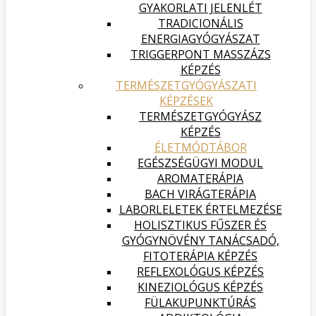
GYAKORLATI JELENLÉT
TRADICIONÁLIS
ENERGIAGYÓGYÁSZAT
TRIGGERPONT MASSZÁZS
KÉPZÉS
TERMÉSZETGYÓGYÁSZATI
KÉPZÉSEK
TERMÉSZETGYÓGYÁSZ
KÉPZÉS
ÉLETMÓDTÁBOR
EGÉSZSÉGÜGYI MODUL
AROMATERÁPIA
BACH VIRÁGTERÁPIA
LABORLELETEK ÉRTELMEZÉSE
HOLISZTIKUS FŰSZER ÉS
GYÓGYNÖVÉNY TANÁCSADÓ,
FITOTERÁPIA KÉPZÉS
REFLEXOLÓGUS KÉPZÉS
KINEZIOLÓGUS KÉPZÉS
FÜLAKUPUNKTÚRÁS