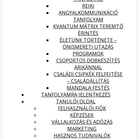
REIKI
ANGYALKOMMUNIKÁCIÓ
TANFOLYAM
KVANTUM MÁTRIX TEREMTŐ
ÈRINTÉS
ÉLETÜNK TÖRTÉNETE –
ÖNISMERETI UTAZÁS
PROGRAMOK
CSOPORTOS DOBKÉSZÍTÉS
ARIKÁNNAL
CSALÁDI CSIPKÉK FELFEJTÉSE
– CSALÁDÁLLÍTÁS
MANDALA FESTÉS
TANFOLYAMRA JELENTKEZÉS
TANULÓI OLDAL
FELHASZNÁLÓI FIÓK
KÉPZÉSEK
VÁLLALKOZÁS ÉS ADÓZÁS
MARKETING
HASZNOS TUDNIVALÓK