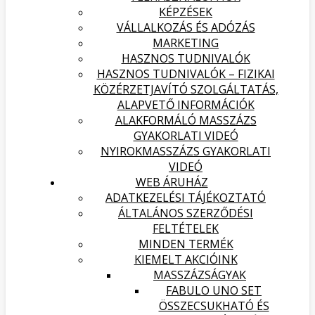
KÉPZÉSEK
VÁLLALKOZÁS ÉS ADÓZÁS
MARKETING
HASZNOS TUDNIVALÓK
HASZNOS TUDNIVALÓK – FIZIKAI
KÖZÉRZETJAVÍTÓ SZOLGÁLTATÁS,
ALAPVETŐ INFORMÁCIÓK
ALAKFORMÁLÓ MASSZÁZS
GYAKORLATI VIDEÓ
NYIROKMASSZÁZS GYAKORLATI
VIDEÓ
WEB ÁRUHÁZ
ADATKEZELÉSI TÁJÉKOZTATÓ
ÁLTALÁNOS SZERZŐDÉSI
FELTÉTELEK
MINDEN TERMÉK
KIEMELT AKCIÓINK
MASSZÁZSÁGYAK
FABULO UNO SET
ÖSSZECSUKHATÓ ÉS