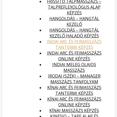
FRISSÍTŐ TALPMASSZÁZS –
TALPREFLEXOLÓGUS ALAP
KÉPZÉS
HANGOLDÁS – HANGTÁL
KEZELŐ
HANGOLDÁS – HANGTÁL
KEZELŐ HALADÓ KÉPZÉS
INDAI ARC ÉS FEJMASSZÁZS
TANTERMI KÉPZÉS
INDAI ARC ÉS FEJMASSZÁZS
ONLINE KÉPZÉS
INDIAI MELEG OLAJOS
MASSZÁZS
IRODAI (SZÉK) – MANAGER
MASSZÁZS TANFOLYAM
KÍNAI ARC ÉS FEJMASSZÁZS
TANTERMI KÉPZÉS
KÍNAI ARC ÉS FEJMASSZÁZS
ONLINE KÉPZÉS
KÍNAI MASSZÁZS KÉPZÉS
KINESIO – TAPE ALAP ÉS