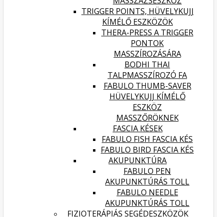
MASSZÁZSESZKÖZ
TRIGGER POINTS, HÜVELYKUJJ
KÍMÉLŐ ESZKÖZÖK
THERA-PRESS A TRIGGER
PONTOK
MASSZÍROZÁSÁRA
BODHI THAI
TALPMASSZÍROZÓ FA
FABULO THUMB-SAVER
HÜVELYKUJJ KÍMÉLŐ
ESZKÖZ
MASSZŐRÖKNEK
FASCIA KÉSEK
FABULO FISH FASCIA KÉS
FABULO BIRD FASCIA KÉS
AKUPUNKTÚRA
FABULO PEN
AKUPUNKTÚRÁS TOLL
FABULO NEEDLE
AKUPUNKTÚRÁS TOLL
FIZIOTERÁPIÁS SEGÉDESZKÖZÖK