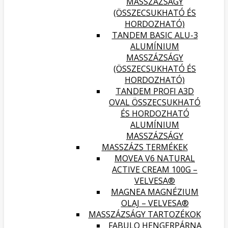
MASSZÁZSÁGY
(ÖSSZECSUKHATÓ ÉS
HORDOZHATÓ)
TANDEM BASIC ALU-3
ALUMÍNIUM
MASSZÁZSÁGY
(ÖSSZECSUKHATÓ ÉS
HORDOZHATÓ)
TANDEM PROFI A3D
OVAL ÖSSZECSUKHATÓ
ÉS HORDOZHATÓ
ALUMÍNIUM
MASSZÁZSÁGY
MASSZÁZS TERMÉKEK
MOVEA V6 NATURAL
ACTIVE CREAM 100G –
VELVESA®
MAGNEA MAGNÉZIUM
OLAJ – VELVESA®
MASSZÁZSÁGY TARTOZÉKOK
FABULO HENGERPÁRNA