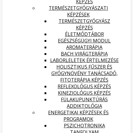
KÉPZÉS
TERMÉSZETGYÓGYÁSZATI
KÉPZÉSEK
TERMÉSZETGYÓGYÁSZ
KÉPZÉS
ÉLETMÓDTÁBOR
EGÉSZSÉGÜGYI MODUL
AROMATERÁPIA
BACH VIRÁGTERÁPIA
LABORLELETEK ÉRTELMEZÉSE
HOLISZTIKUS FŰSZER ÉS
GYÓGYNÖVÉNY TANÁCSADÓ,
FITOTERÁPIA KÉPZÉS
REFLEXOLÓGUS KÉPZÉS
KINEZIOLÓGUS KÉPZÉS
FÜLAKUPUNKTÚRÁS
ADDIKTOLÓGIA
ENERGETIKAI KÉPZÉSEK ÉS
PROGRAMOK
PSZICHOTRONIKA
TANFOLYAM