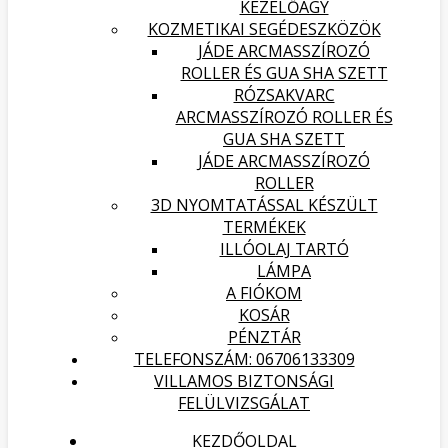
KEZELŐÁGY
KOZMETIKAI SEGÉDESZKÖZÖK
JÁDE ARCMASSZÍROZÓ
ROLLER ÉS GUA SHA SZETT
RÓZSAKVARC
ARCMASSZÍROZÓ ROLLER ÉS
GUA SHA SZETT
JÁDE ARCMASSZÍROZÓ
ROLLER
3D NYOMTATÁSSAL KÉSZÜLT
TERMÉKEK
ILLÓOLAJ TARTÓ
LÁMPA
A FIÓKOM
KOSÁR
PÉNZTÁR
TELEFONSZÁM: 06706133309
VILLAMOS BIZTONSÁGI
FELÜLVIZSGÁLAT
KEZDŐOLDAL