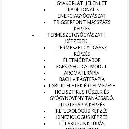
GYAKORLATI JELENLÉT
TRADICIONÁLIS
ENERGIAGYÓGYÁSZAT
TRIGGERPONT MASSZÁZS
KÉPZÉS
TERMÉSZETGYÓGYÁSZATI
KÉPZÉSEK
TERMÉSZETGYÓGYÁSZ
KÉPZÉS
ÉLETMÓDTÁBOR
EGÉSZSÉGÜGYI MODUL
AROMATERÁPIA
BACH VIRÁGTERÁPIA
LABORLELETEK ÉRTELMEZÉSE
HOLISZTIKUS FŰSZER ÉS
GYÓGYNÖVÉNY TANÁCSADÓ,
FITOTERÁPIA KÉPZÉS
REFLEXOLÓGUS KÉPZÉS
KINEZIOLÓGUS KÉPZÉS
FÜLAKUPUNKTÚRÁS