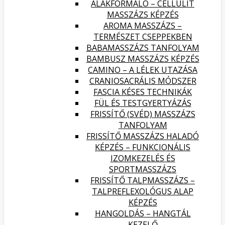
ALAKFORMÁLÓ – CELLULIT
MASSZÁZS KÉPZÉS
AROMA MASSZÁZS –
TERMÉSZET CSEPPEKBEN
BABAMASSZÁZS TANFOLYAM
BAMBUSZ MASSZÁZS KÉPZÉS
CAMINO – A LÉLEK UTAZÁSA
CRANIOSACRÁLIS MÓDSZER
FASCIA KÉSES TECHNIKÁK
FÜL ÉS TESTGYERTYÁZÁS
FRISSÍTŐ (SVÉD) MASSZÁZS
TANFOLYAM
FRISSÍTŐ MASSZÁZS HALADÓ
KÉPZÉS – FUNKCIONÁLIS
IZOMKEZELÉS ÉS
SPORTMASSZÁZS
FRISSÍTŐ TALPMASSZÁZS –
TALPREFLEXOLÓGUS ALAP
KÉPZÉS
HANGOLDÁS – HANGTÁL
KEZELŐ