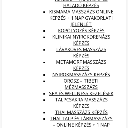
HALADÓ KÉPZÉS
KISMAMA MASSZÁZS ONLINE
KÉPZÉS + 1 NAP GYAKORLATI
JELENLÉT
KÖPÖLYÖZÉS KÉPZÉS
KLINIKAI NYIROKDRENÁZS
KÉPZÉS
LÁVAKÖVES MASSZÁZS
KÉPZÉS
METAMORF MASSZÁZS
KÉPZÉS
NYIROKMASSZÁZS KÉPZÉS
OROSZ – TIBETI
MÉZMASSZÁZS
SPA ÉS WELLNESS KEZELÉSEK
TALPCSAKRA MASSZÁZS
KÉPZÉS
THAI MASSZÁZS KÉPZÉS
THAI TALP ÉS LÁBMASSZÁZS
– ONLINE KÉPZÉS + 1 NAP