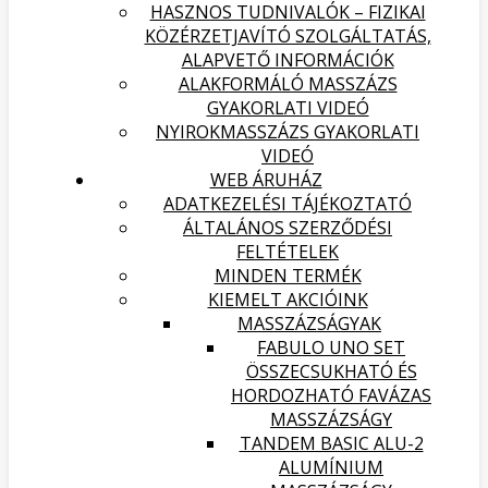
HASZNOS TUDNIVALÓK – FIZIKAI
KÖZÉRZETJAVÍTÓ SZOLGÁLTATÁS,
ALAPVETŐ INFORMÁCIÓK
ALAKFORMÁLÓ MASSZÁZS
GYAKORLATI VIDEÓ
NYIROKMASSZÁZS GYAKORLATI
VIDEÓ
WEB ÁRUHÁZ
ADATKEZELÉSI TÁJÉKOZTATÓ
ÁLTALÁNOS SZERZŐDÉSI
FELTÉTELEK
MINDEN TERMÉK
KIEMELT AKCIÓINK
MASSZÁZSÁGYAK
FABULO UNO SET
ÖSSZECSUKHATÓ ÉS
HORDOZHATÓ FAVÁZAS
MASSZÁZSÁGY
TANDEM BASIC ALU-2
ALUMÍNIUM