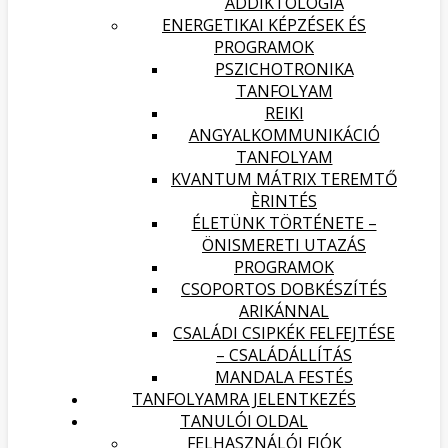
ADDIKTOLÓGIA
ENERGETIKAI KÉPZÉSEK ÉS
PROGRAMOK
PSZICHOTRONIKA
TANFOLYAM
REIKI
ANGYALKOMMUNIKÁCIÓ
TANFOLYAM
KVANTUM MÁTRIX TEREMTŐ
ÈRINTÉS
ÉLETÜNK TÖRTÉNETE –
ÖNISMERETI UTAZÁS
PROGRAMOK
CSOPORTOS DOBKÉSZÍTÉS
ARIKÁNNAL
CSALÁDI CSIPKÉK FELFEJTÉSE
– CSALÁDÁLLÍTÁS
MANDALA FESTÉS
TANFOLYAMRA JELENTKEZÉS
TANULÓI OLDAL
FELHASZNÁLÓI FIÓK