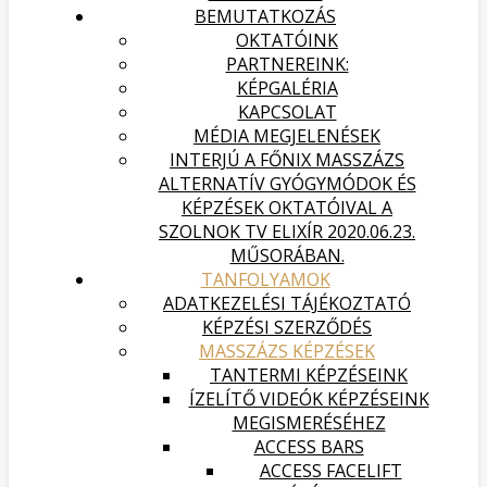
BEMUTATKOZÁS
OKTATÓINK
PARTNEREINK:
KÉPGALÉRIA
KAPCSOLAT
MÉDIA MEGJELENÉSEK
INTERJÚ A FŐNIX MASSZÁZS
ALTERNATÍV GYÓGYMÓDOK ÉS
KÉPZÉSEK OKTATÓIVAL A
SZOLNOK TV ELIXÍR 2020.06.23.
MŰSORÁBAN.
TANFOLYAMOK
ADATKEZELÉSI TÁJÉKOZTATÓ
KÉPZÉSI SZERZŐDÉS
MASSZÁZS KÉPZÉSEK
TANTERMI KÉPZÉSEINK
ÍZELÍTŐ VIDEÓK KÉPZÉSEINK
MEGISMERÉSÉHEZ
ACCESS BARS
ACCESS FACELIFT