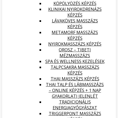
KÖPÖLYÖZÉS KÉPZÉS
KLINIKAI NYIROKDRENÁZS
KÉPZÉS
LÁVAKÖVES MASSZÁZS
KÉPZÉS
METAMORF MASSZÁZS
KÉPZÉS
NYIROKMASSZÁZS KÉPZÉS
OROSZ – TIBETI
MÉZMASSZÁZS
SPA ÉS WELLNESS KEZELÉSEK
TALPCSAKRA MASSZÁZS
KÉPZÉS
THAI MASSZÁZS KÉPZÉS
THAI TALP ÉS LÁBMASSZÁZS
– ONLINE KÉPZÉS + 1 NAP
GYAKORLATI JELENLÉT
TRADICIONÁLIS
ENERGIAGYÓGYÁSZAT
TRIGGERPONT MASSZÁZS