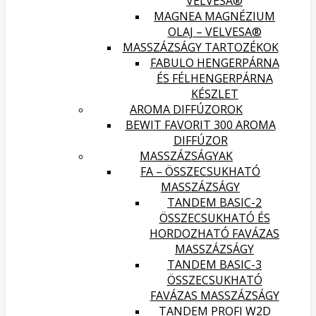
VELVESA®
MAGNEA MAGNÉZIUM
OLAJ – VELVESA®
MASSZÁZSÁGY TARTOZÉKOK
FABULO HENGERPÁRNA
ÉS FÉLHENGERPÁRNA
KÉSZLET
AROMA DIFFÚZOROK
BEWIT FAVORIT 300 AROMA
DIFFÚZOR
MASSZÁZSÁGYAK
FA – ÖSSZECSUKHATÓ
MASSZÁZSÁGY
TANDEM BASIC-2
ÖSSZECSUKHATÓ ÉS
HORDOZHATÓ FAVÁZAS
MASSZÁZSÁGY
TANDEM BASIC-3
ÖSSZECSUKHATÓ
FAVÁZAS MASSZÁZSÁGY
TANDEM PROFI W2D