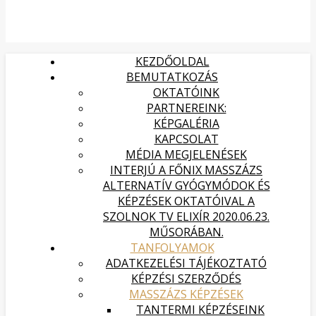
KEZDŐOLDAL
BEMUTATKOZÁS
OKTATÓINK
PARTNEREINK:
KÉPGALÉRIA
KAPCSOLAT
MÉDIA MEGJELENÉSEK
INTERJÚ A FŐNIX MASSZÁZS
ALTERNATÍV GYÓGYMÓDOK ÉS
KÉPZÉSEK OKTATÓIVAL A
SZOLNOK TV ELIXÍR 2020.06.23.
MŰSORÁBAN.
TANFOLYAMOK
ADATKEZELÉSI TÁJÉKOZTATÓ
KÉPZÉSI SZERZŐDÉS
MASSZÁZS KÉPZÉSEK
TANTERMI KÉPZÉSEINK