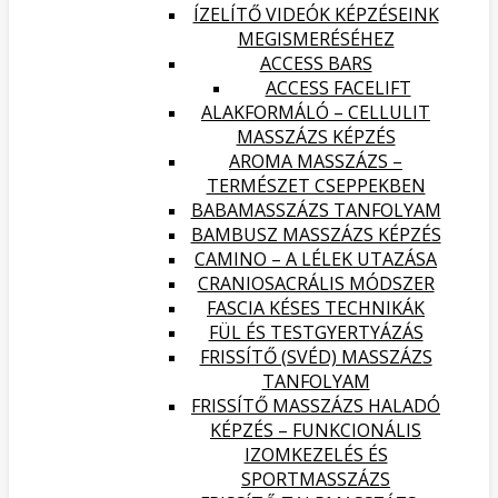
ÍZELÍTŐ VIDEÓK KÉPZÉSEINK
MEGISMERÉSÉHEZ
ACCESS BARS
ACCESS FACELIFT
ALAKFORMÁLÓ – CELLULIT
MASSZÁZS KÉPZÉS
AROMA MASSZÁZS –
TERMÉSZET CSEPPEKBEN
BABAMASSZÁZS TANFOLYAM
BAMBUSZ MASSZÁZS KÉPZÉS
CAMINO – A LÉLEK UTAZÁSA
CRANIOSACRÁLIS MÓDSZER
FASCIA KÉSES TECHNIKÁK
FÜL ÉS TESTGYERTYÁZÁS
FRISSÍTŐ (SVÉD) MASSZÁZS
TANFOLYAM
FRISSÍTŐ MASSZÁZS HALADÓ
KÉPZÉS – FUNKCIONÁLIS
IZOMKEZELÉS ÉS
SPORTMASSZÁZS