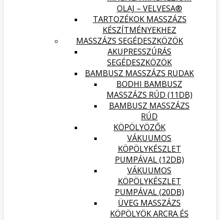
OLAJ – VELVESA®
TARTOZÉKOK MASSZÁZS
KÉSZÍTMÉNYEKHEZ
MASSZÁZS SEGÉDESZKÖZÖK
AKUPRESSZÚRÁS
SEGÉDESZKÖZÖK
BAMBUSZ MASSZÁZS RUDAK
BODHI BAMBUSZ
MASSZÁZS RÚD (11DB)
BAMBUSZ MASSZÁZS
RÚD
KÖPÖLYÖZŐK
VÁKUUMOS
KÖPÖLYKÉSZLET
PUMPÁVAL (12DB)
VÁKUUMOS
KÖPÖLYKÉSZLET
PUMPÁVAL (20DB)
ÜVEG MASSZÁZS
KÖPÖLYÖK ARCRA ÉS