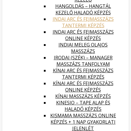
HANGOLDÁS – HANGTÁL
KEZELŐ HALADÓ KÉPZÉS
INDAI ARC ÉS FEJMASSZÁZS
TANTERMI KÉPZÉS
INDAI ARC ÉS FEJMASSZÁZS
ONLINE KÉPZÉS
INDIAI MELEG OLAJOS
MASSZÁZS
IRODAI (SZÉK) – MANAGER
MASSZÁZS TANFOLYAM
KÍNAI ARC ÉS FEJMASSZÁZS
TANTERMI KÉPZÉS
KÍNAI ARC ÉS FEJMASSZÁZS
ONLINE KÉPZÉS
KÍNAI MASSZÁZS KÉPZÉS
KINESIO – TAPE ALAP ÉS
HALADÓ KÉPZÉS
KISMAMA MASSZÁZS ONLINE
KÉPZÉS + 1 NAP GYAKORLATI
JELENLÉT