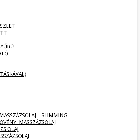
SZLET
ETT
GYŰRŰ
ÖTŐ
TÁSKÁVAL)
 MASSZÁZSOLAJ – SLIMMING
NÖVÉNYI MASSZÁZSOLAJ
ZS OLAJ
SSZÁZSOLAJ