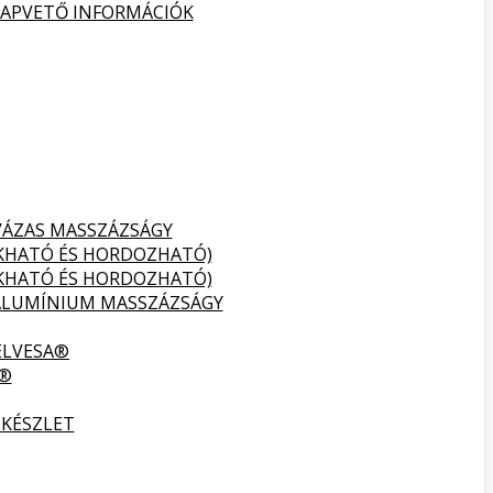
ALAPVETŐ INFORMÁCIÓK
VÁZAS MASSZÁZSÁGY
UKHATÓ ÉS HORDOZHATÓ)
UKHATÓ ÉS HORDOZHATÓ)
ALUMÍNIUM MASSZÁZSÁGY
ELVESA®
A®
 KÉSZLET