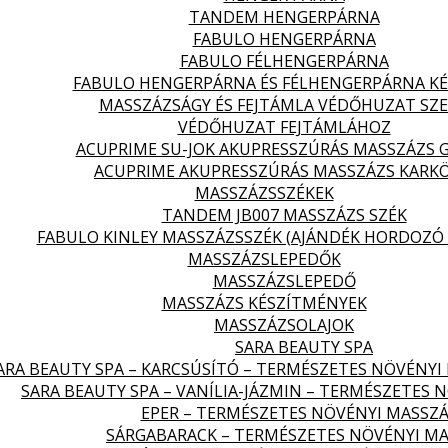
TANDEM HENGERPÁRNA
FABULO HENGERPÁRNA
FABULO FÉLHENGERPÁRNA
FABULO HENGERPÁRNA ÉS FÉLHENGERPÁRNA KÉ
MASSZÁZSÁGY ÉS FEJTÁMLA VÉDŐHUZAT SZ
VÉDŐHUZAT FEJTÁMLÁHOZ
ACUPRIME SU-JOK AKUPRESSZÚRÁS MASSZÁZS 
ACUPRIME AKUPRESSZÚRÁS MASSZÁZS KARK
MASSZÁZSSZÉKEK
TANDEM JB007 MASSZÁZS SZÉK
FABULO KINLEY MASSZÁZSSZÉK (AJÁNDÉK HORDOZÓ 
MASSZÁZSLEPEDŐK
MASSZÁZSLEPEDŐ
MASSZÁZS KÉSZÍTMÉNYEK
MASSZÁZSOLAJOK
SARA BEAUTY SPA
ARA BEAUTY SPA – KARCSÚSÍTÓ – TERMÉSZETES NÖVÉNYI
SARA BEAUTY SPA – VANÍLIA-JÁZMIN – TERMÉSZETES 
EPER – TERMÉSZETES NÖVÉNYI MASSZÁ
SÁRGABARACK – TERMÉSZETES NÖVÉNYI MA