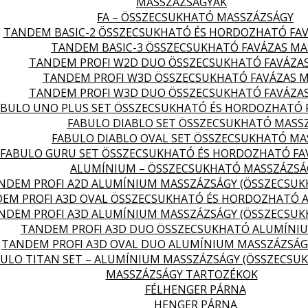
MASSZÁZSÁGYAK
FA – ÖSSZECSUKHATÓ MASSZÁZSÁGY
TANDEM BASIC-2 ÖSSZECSUKHATÓ ÉS HORDOZHATÓ FA
TANDEM BASIC-3 ÖSSZECSUKHATÓ FAVÁZAS MA
TANDEM PROFI W2D DUO ÖSSZECSUKHATÓ FAVÁZA
TANDEM PROFI W3D ÖSSZECSUKHATÓ FAVÁZAS 
TANDEM PROFI W3D DUO ÖSSZECSUKHATÓ FAVÁZA
ABULO UNO PLUS SET ÖSSZECSUKHATÓ ÉS HORDOZHATÓ 
FABULO DIABLO SET ÖSSZECSUKHATÓ MASS
FABULO DIABLO OVAL SET ÖSSZECSUKHATÓ MA
FABULO GURU SET ÖSSZECSUKHATÓ ÉS HORDOZHATÓ FA
ALUMÍNIUM – ÖSSZECSUKHATÓ MASSZÁZSÁ
NDEM PROFI A2D ALUMÍNIUM MASSZÁZSÁGY (ÖSSZECSU
EM PROFI A3D OVAL ÖSSZECSUKHATÓ ÉS HORDOZHATÓ 
NDEM PROFI A3D ALUMÍNIUM MASSZÁZSÁGY (ÖSSZECSU
TANDEM PROFI A3D DUO ÖSSZECSUKHATÓ ALUMÍNI
TANDEM PROFI A3D OVAL DUO ALUMÍNIUM MASSZÁZSÁG
ULO TITAN SET – ALUMÍNIUM MASSZÁZSÁGY (ÖSSZECSU
MASSZÁZSÁGY TARTOZÉKOK
FÉLHENGER PÁRNA
HENGER PÁRNA