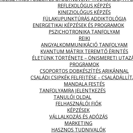
REFLEXOLÓGUS KÉPZÉS
KINEZIOLÓGUS KÉPZÉS
FÜLAKUPUNKTÚRÁS ADDIKTOLÓGIA
ENERGETIKAI KÉPZÉSEK ÉS PROGRAMOK
PSZICHOTRONIKA TANFOLYAM
REIKI
ANGYALKOMMUNIKÁCIÓ TANFOLYAM
KVANTUM MÁTRIX TEREMTŐ ÈRINTÉS
ÉLETÜNK TÖRTÉNETE – ÖNISMERETI UTAZ
PROGRAMOK
CSOPORTOS DOBKÉSZÍTÉS ARIKÁNNAL
CSALÁDI CSIPKÉK FELFEJTÉSE – CSALÁDÁLLÍT
MANDALA FESTÉS
TANFOLYAMRA JELENTKEZÉS
TANULÓI OLDAL
FELHASZNÁLÓI FIÓK
KÉPZÉSEK
VÁLLALKOZÁS ÉS ADÓZÁS
MARKETING
HASZNOS TUDNIVALÓK