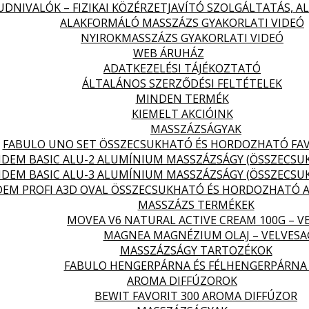
DNIVALÓK – FIZIKAI KÖZÉRZETJAVÍTÓ SZOLGÁLTATÁS, 
ALAKFORMÁLÓ MASSZÁZS GYAKORLATI VIDEÓ
NYIROKMASSZÁZS GYAKORLATI VIDEÓ
WEB ÁRUHÁZ
ADATKEZELÉSI TÁJÉKOZTATÓ
ÁLTALÁNOS SZERZŐDÉSI FELTÉTELEK
MINDEN TERMÉK
KIEMELT AKCIÓINK
MASSZÁZSÁGYAK
FABULO UNO SET ÖSSZECSUKHATÓ ÉS HORDOZHATÓ FA
DEM BASIC ALU-2 ALUMÍNIUM MASSZÁZSÁGY (ÖSSZECS
DEM BASIC ALU-3 ALUMÍNIUM MASSZÁZSÁGY (ÖSSZECS
EM PROFI A3D OVAL ÖSSZECSUKHATÓ ÉS HORDOZHATÓ 
MASSZÁZS TERMÉKEK
MOVEA V6 NATURAL ACTIVE CREAM 100G – V
MAGNEA MAGNÉZIUM OLAJ – VELVES
MASSZÁZSÁGY TARTOZÉKOK
FABULO HENGERPÁRNA ÉS FÉLHENGERPÁRNA
AROMA DIFFÚZOROK
BEWIT FAVORIT 300 AROMA DIFFÚZOR