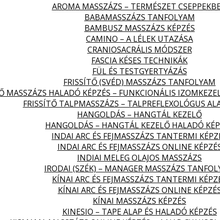
AROMA MASSZÁZS – TERMÉSZET CSEPPEKB
BABAMASSZÁZS TANFOLYAM
BAMBUSZ MASSZÁZS KÉPZÉS
CAMINO – A LÉLEK UTAZÁSA
CRANIOSACRÁLIS MÓDSZER
FASCIA KÉSES TECHNIKÁK
FÜL ÉS TESTGYERTYÁZÁS
FRISSÍTŐ (SVÉD) MASSZÁZS TANFOLYAM
TŐ MASSZÁZS HALADÓ KÉPZÉS – FUNKCIONÁLIS IZOMKEZE
FRISSÍTŐ TALPMASSZÁZS – TALPREFLEXOLÓGUS AL
HANGOLDÁS – HANGTÁL KEZELŐ
HANGOLDÁS – HANGTÁL KEZELŐ HALADÓ KÉP
INDAI ARC ÉS FEJMASSZÁZS TANTERMI KÉPZ
INDAI ARC ÉS FEJMASSZÁZS ONLINE KÉPZÉ
INDIAI MELEG OLAJOS MASSZÁZS
IRODAI (SZÉK) – MANAGER MASSZÁZS TANFO
KÍNAI ARC ÉS FEJMASSZÁZS TANTERMI KÉPZ
KÍNAI ARC ÉS FEJMASSZÁZS ONLINE KÉPZÉ
KÍNAI MASSZÁZS KÉPZÉS
KINESIO – TAPE ALAP ÉS HALADÓ KÉPZÉS