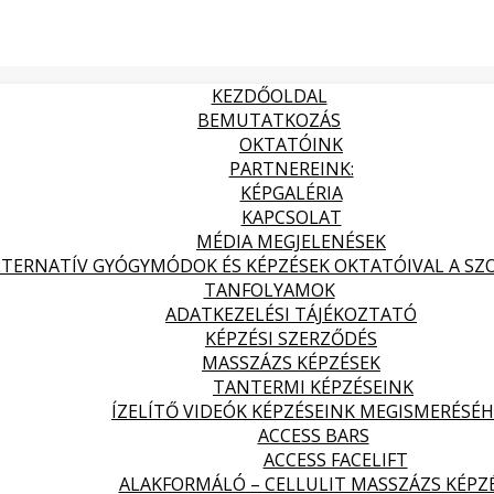
KEZDŐOLDAL
BEMUTATKOZÁS
OKTATÓINK
PARTNEREINK:
KÉPGALÉRIA
KAPCSOLAT
MÉDIA MEGJELENÉSEK
LTERNATÍV GYÓGYMÓDOK ÉS KÉPZÉSEK OKTATÓIVAL A SZOL
TANFOLYAMOK
ADATKEZELÉSI TÁJÉKOZTATÓ
KÉPZÉSI SZERZŐDÉS
MASSZÁZS KÉPZÉSEK
TANTERMI KÉPZÉSEINK
ÍZELÍTŐ VIDEÓK KÉPZÉSEINK MEGISMERÉSÉ
ACCESS BARS
ACCESS FACELIFT
ALAKFORMÁLÓ – CELLULIT MASSZÁZS KÉPZ