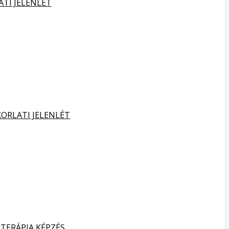
ATI JELENLÉT
KORLATI JELENLÉT
TERÁPIA KÉPZÉS