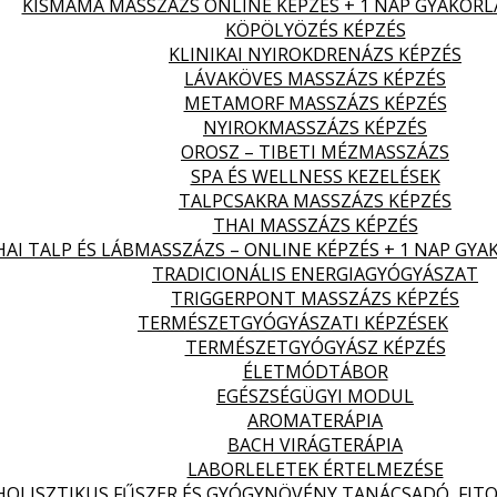
KISMAMA MASSZÁZS ONLINE KÉPZÉS + 1 NAP GYAKORL
KÖPÖLYÖZÉS KÉPZÉS
KLINIKAI NYIROKDRENÁZS KÉPZÉS
LÁVAKÖVES MASSZÁZS KÉPZÉS
METAMORF MASSZÁZS KÉPZÉS
NYIROKMASSZÁZS KÉPZÉS
OROSZ – TIBETI MÉZMASSZÁZS
SPA ÉS WELLNESS KEZELÉSEK
TALPCSAKRA MASSZÁZS KÉPZÉS
THAI MASSZÁZS KÉPZÉS
HAI TALP ÉS LÁBMASSZÁZS – ONLINE KÉPZÉS + 1 NAP GYA
TRADICIONÁLIS ENERGIAGYÓGYÁSZAT
TRIGGERPONT MASSZÁZS KÉPZÉS
TERMÉSZETGYÓGYÁSZATI KÉPZÉSEK
TERMÉSZETGYÓGYÁSZ KÉPZÉS
ÉLETMÓDTÁBOR
EGÉSZSÉGÜGYI MODUL
AROMATERÁPIA
BACH VIRÁGTERÁPIA
LABORLELETEK ÉRTELMEZÉSE
HOLISZTIKUS FŰSZER ÉS GYÓGYNÖVÉNY TANÁCSADÓ, FITO