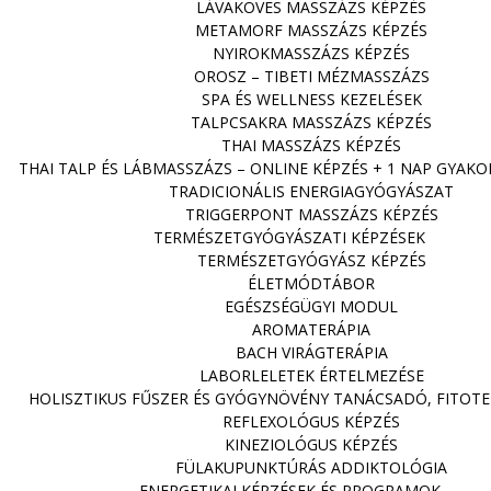
LÁVAKÖVES MASSZÁZS KÉPZÉS
METAMORF MASSZÁZS KÉPZÉS
NYIROKMASSZÁZS KÉPZÉS
OROSZ – TIBETI MÉZMASSZÁZS
SPA ÉS WELLNESS KEZELÉSEK
TALPCSAKRA MASSZÁZS KÉPZÉS
THAI MASSZÁZS KÉPZÉS
THAI TALP ÉS LÁBMASSZÁZS – ONLINE KÉPZÉS + 1 NAP GYAKO
TRADICIONÁLIS ENERGIAGYÓGYÁSZAT
TRIGGERPONT MASSZÁZS KÉPZÉS
TERMÉSZETGYÓGYÁSZATI KÉPZÉSEK
TERMÉSZETGYÓGYÁSZ KÉPZÉS
ÉLETMÓDTÁBOR
EGÉSZSÉGÜGYI MODUL
AROMATERÁPIA
BACH VIRÁGTERÁPIA
LABORLELETEK ÉRTELMEZÉSE
HOLISZTIKUS FŰSZER ÉS GYÓGYNÖVÉNY TANÁCSADÓ, FITOTE
REFLEXOLÓGUS KÉPZÉS
KINEZIOLÓGUS KÉPZÉS
FÜLAKUPUNKTÚRÁS ADDIKTOLÓGIA
ENERGETIKAI KÉPZÉSEK ÉS PROGRAMOK