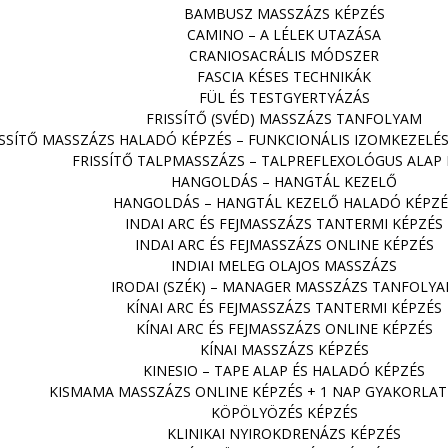
BAMBUSZ MASSZÁZS KÉPZÉS
CAMINO – A LÉLEK UTAZÁSA
CRANIOSACRÁLIS MÓDSZER
FASCIA KÉSES TECHNIKÁK
FÜL ÉS TESTGYERTYÁZÁS
FRISSÍTŐ (SVÉD) MASSZÁZS TANFOLYAM
ISSÍTŐ MASSZÁZS HALADÓ KÉPZÉS – FUNKCIONÁLIS IZOMKEZELÉ
FRISSÍTŐ TALPMASSZÁZS – TALPREFLEXOLÓGUS ALAP 
HANGOLDÁS – HANGTÁL KEZELŐ
HANGOLDÁS – HANGTÁL KEZELŐ HALADÓ KÉPZÉ
INDAI ARC ÉS FEJMASSZÁZS TANTERMI KÉPZÉS
INDAI ARC ÉS FEJMASSZÁZS ONLINE KÉPZÉS
INDIAI MELEG OLAJOS MASSZÁZS
IRODAI (SZÉK) – MANAGER MASSZÁZS TANFOLY
KÍNAI ARC ÉS FEJMASSZÁZS TANTERMI KÉPZÉS
KÍNAI ARC ÉS FEJMASSZÁZS ONLINE KÉPZÉS
KÍNAI MASSZÁZS KÉPZÉS
KINESIO – TAPE ALAP ÉS HALADÓ KÉPZÉS
KISMAMA MASSZÁZS ONLINE KÉPZÉS + 1 NAP GYAKORLATI
KÖPÖLYÖZÉS KÉPZÉS
KLINIKAI NYIROKDRENÁZS KÉPZÉS