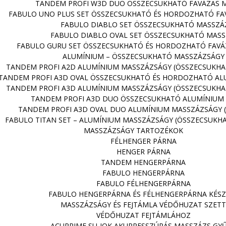
TANDEM PROFI W3D DUO ÖSSZECSUKHATÓ FAVÁZAS 
FABULO UNO PLUS SET ÖSSZECSUKHATÓ ÉS HORDOZHATÓ FA
FABULO DIABLO SET ÖSSZECSUKHATÓ MASSZÁ
FABULO DIABLO OVAL SET ÖSSZECSUKHATÓ MAS
FABULO GURU SET ÖSSZECSUKHATÓ ÉS HORDOZHATÓ FAVÁ
ALUMÍNIUM – ÖSSZECSUKHATÓ MASSZÁZSÁGY
TANDEM PROFI A2D ALUMÍNIUM MASSZÁZSÁGY (ÖSSZECSUKH
TANDEM PROFI A3D OVAL ÖSSZECSUKHATÓ ÉS HORDOZHATÓ AL
TANDEM PROFI A3D ALUMÍNIUM MASSZÁZSÁGY (ÖSSZECSUKH
TANDEM PROFI A3D DUO ÖSSZECSUKHATÓ ALUMÍNIUM
TANDEM PROFI A3D OVAL DUO ALUMÍNIUM MASSZÁZSÁGY 
FABULO TITAN SET – ALUMÍNIUM MASSZÁZSÁGY (ÖSSZECSUKH
MASSZÁZSÁGY TARTOZÉKOK
FÉLHENGER PÁRNA
HENGER PÁRNA
TANDEM HENGERPÁRNA
FABULO HENGERPÁRNA
FABULO FÉLHENGERPÁRNA
FABULO HENGERPÁRNA ÉS FÉLHENGERPÁRNA KÉSZ
MASSZÁZSÁGY ÉS FEJTÁMLA VÉDŐHUZAT SZETT
VÉDŐHUZAT FEJTÁMLÁHOZ
ACUPRIME SU-JOK AKUPRESSZÚRÁS MASSZÁZS GY