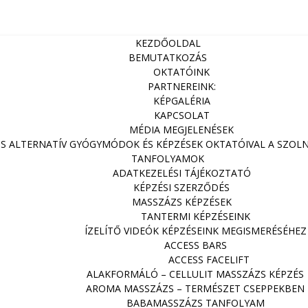
KEZDŐOLDAL
BEMUTATKOZÁS
OKTATÓINK
PARTNEREINK:
KÉPGALÉRIA
KAPCSOLAT
MÉDIA MEGJELENÉSEK
ZS ALTERNATÍV GYÓGYMÓDOK ÉS KÉPZÉSEK OKTATÓIVAL A SZOLNOK
TANFOLYAMOK
ADATKEZELÉSI TÁJÉKOZTATÓ
KÉPZÉSI SZERZŐDÉS
MASSZÁZS KÉPZÉSEK
TANTERMI KÉPZÉSEINK
ÍZELÍTŐ VIDEÓK KÉPZÉSEINK MEGISMERÉSÉHEZ
ACCESS BARS
ACCESS FACELIFT
ALAKFORMÁLÓ – CELLULIT MASSZÁZS KÉPZÉS
AROMA MASSZÁZS – TERMÉSZET CSEPPEKBEN
BABAMASSZÁZS TANFOLYAM