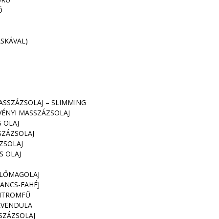
Ő
SKÁVAL)
ASSZÁZSOLAJ – SLIMMING
VÉNYI MASSZÁZSOLAJ
 OLAJ
SZÁZSOLAJ
ZSOLAJ
S OLAJ
ŐLŐMAGOLAJ
ANCS-FAHÉJ
CITROMFŰ
EVENDULA
SZÁZSOLAJ