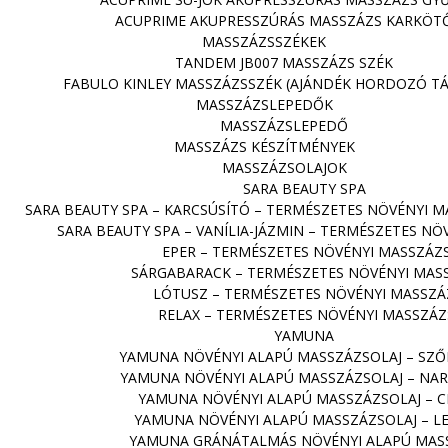
ACUPRIME AKUPRESSZÚRÁS MASSZÁZS KARKÖT
MASSZÁZSSZÉKEK
TANDEM JB007 MASSZÁZS SZÉK
FABULO KINLEY MASSZÁZSSZÉK (AJÁNDÉK HORDOZÓ TÁ
MASSZÁZSLEPEDŐK
MASSZÁZSLEPEDŐ
MASSZÁZS KÉSZÍTMÉNYEK
MASSZÁZSOLAJOK
SARA BEAUTY SPA
SARA BEAUTY SPA – KARCSÚSÍTÓ – TERMÉSZETES NÖVÉNYI M
SARA BEAUTY SPA – VANÍLIA-JÁZMIN – TERMÉSZETES NÖ
EPER – TERMÉSZETES NÖVÉNYI MASSZÁZS
SÁRGABARACK – TERMÉSZETES NÖVÉNYI MAS
LÓTUSZ – TERMÉSZETES NÖVÉNYI MASSZÁ
RELAX – TERMÉSZETES NÖVÉNYI MASSZÁZ
YAMUNA
YAMUNA NÖVÉNYI ALAPÚ MASSZÁZSOLAJ – SZ
YAMUNA NÖVÉNYI ALAPÚ MASSZÁZSOLAJ – NAR
YAMUNA NÖVÉNYI ALAPÚ MASSZÁZSOLAJ – 
YAMUNA NÖVÉNYI ALAPÚ MASSZÁZSOLAJ – L
YAMUNA GRÁNÁTALMÁS NÖVÉNYI ALAPÚ MAS