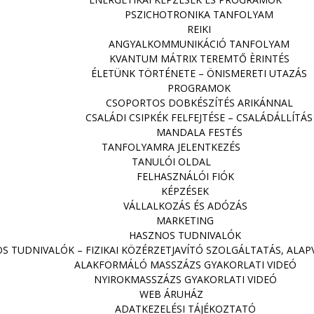
PSZICHOTRONIKA TANFOLYAM
REIKI
ANGYALKOMMUNIKÁCIÓ TANFOLYAM
KVANTUM MÁTRIX TEREMTŐ ÈRINTÉS
ÉLETÜNK TÖRTÉNETE – ÖNISMERETI UTAZÁS
PROGRAMOK
CSOPORTOS DOBKÉSZÍTÉS ARIKÁNNAL
CSALÁDI CSIPKÉK FELFEJTÉSE – CSALÁDÁLLÍTÁS
MANDALA FESTÉS
TANFOLYAMRA JELENTKEZÉS
TANULÓI OLDAL
FELHASZNÁLÓI FIÓK
KÉPZÉSEK
VÁLLALKOZÁS ÉS ADÓZÁS
MARKETING
HASZNOS TUDNIVALÓK
S TUDNIVALÓK – FIZIKAI KÖZÉRZETJAVÍTÓ SZOLGÁLTATÁS, ALA
ALAKFORMÁLÓ MASSZÁZS GYAKORLATI VIDEÓ
NYIROKMASSZÁZS GYAKORLATI VIDEÓ
WEB ÁRUHÁZ
ADATKEZELÉSI TÁJÉKOZTATÓ