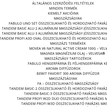
ÁLTALÁNOS SZERZŐDÉSI FELTÉTELEK
MINDEN TERMÉK
KIEMELT AKCIÓINK
MASSZÁZSÁGYAK
FABULO UNO SET ÖSSZECSUKHATÓ ÉS HORDOZHATÓ FAVÁ
TANDEM BASIC ALU-2 ALUMÍNIUM MASSZÁZSÁGY (ÖSSZECSUK
TANDEM BASIC ALU-3 ALUMÍNIUM MASSZÁZSÁGY (ÖSSZECSUK
TANDEM PROFI A3D OVAL ÖSSZECSUKHATÓ ÉS HORDOZHATÓ AL
MASSZÁZS TERMÉKEK
MOVEA V6 NATURAL ACTIVE CREAM 100G – VEL
MAGNEA MAGNÉZIUM OLAJ – VELVESA®
MASSZÁZSÁGY TARTOZÉKOK
FABULO HENGERPÁRNA ÉS FÉLHENGERPÁRNA K
AROMA DIFFÚZOROK
BEWIT FAVORIT 300 AROMA DIFFÚZOR
MASSZÁZSÁGYAK
FA – ÖSSZECSUKHATÓ MASSZÁZSÁGY
TANDEM BASIC-2 ÖSSZECSUKHATÓ ÉS HORDOZHATÓ FAVÁ
TANDEM BASIC-3 ÖSSZECSUKHATÓ FAVÁZAS MAS
TANDEM PROFI W2D DUO ÖSSZECSUKHATÓ FAVÁZAS 
TANDEM PROFI W3D ÖSSZECSUKHATÓ FAVÁZAS MA