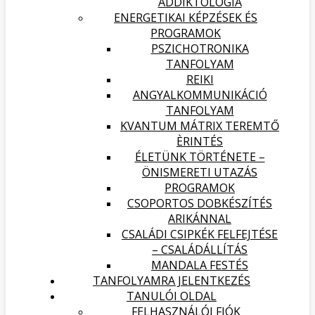
ADDIKTOLÓGIA
ENERGETIKAI KÉPZÉSEK ÉS
PROGRAMOK
PSZICHOTRONIKA
TANFOLYAM
REIKI
ANGYALKOMMUNIKÁCIÓ
TANFOLYAM
KVANTUM MÁTRIX TEREMTŐ
ÈRINTÉS
ÉLETÜNK TÖRTÉNETE –
ÖNISMERETI UTAZÁS
PROGRAMOK
CSOPORTOS DOBKÉSZÍTÉS
ARIKÁNNAL
CSALÁDI CSIPKÉK FELFEJTÉSE
– CSALÁDÁLLÍTÁS
MANDALA FESTÉS
TANFOLYAMRA JELENTKEZÉS
TANULÓI OLDAL
FELHASZNÁLÓI FIÓK