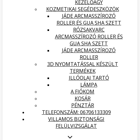
KEZELŐÁGY
KOZMETIKAI SEGÉDESZKÖZÖK
JÁDE ARCMASSZÍROZÓ
ROLLER ÉS GUA SHA SZETT
RÓZSAKVARC
ARCMASSZÍROZÓ ROLLER ÉS
GUA SHA SZETT
JÁDE ARCMASSZÍROZÓ
ROLLER
3D NYOMTATÁSSAL KÉSZÜLT
TERMÉKEK
ILLÓOLAJ TARTÓ
LÁMPA
A FIÓKOM
KOSÁR
PÉNZTÁR
TELEFONSZÁM: 06706133309
VILLAMOS BIZTONSÁGI
FELÜLVIZSGÁLAT