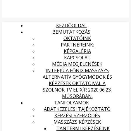
KEZDŐOLDAL
BEMUTATKOZÁS
OKTATÓINK
PARTNEREINK:
KÉPGALÉRIA
KAPCSOLAT
MÉDIA MEGJELENÉSEK
INTERJÚ A FŐNIX MASSZÁZS
ALTERNATÍV GYÓGYMÓDOK ÉS
KÉPZÉSEK OKTATÓIVAL A
SZOLNOK TV ELIXÍR 2020.06.23.
MŰSORÁBAN.
TANFOLYAMOK
ADATKEZELÉSI TÁJÉKOZTATÓ
KÉPZÉSI SZERZŐDÉS
MASSZÁZS KÉPZÉSEK
TANTERMI KÉPZÉSEINK