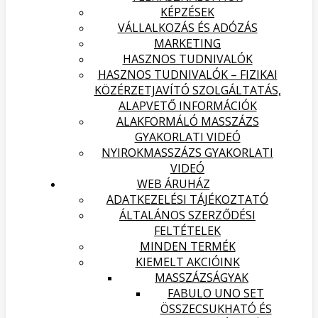
KÉPZÉSEK
VÁLLALKOZÁS ÉS ADÓZÁS
MARKETING
HASZNOS TUDNIVALÓK
HASZNOS TUDNIVALÓK – FIZIKAI
KÖZÉRZETJAVÍTÓ SZOLGÁLTATÁS,
ALAPVETŐ INFORMÁCIÓK
ALAKFORMÁLÓ MASSZÁZS
GYAKORLATI VIDEÓ
NYIROKMASSZÁZS GYAKORLATI
VIDEÓ
WEB ÁRUHÁZ
ADATKEZELÉSI TÁJÉKOZTATÓ
ÁLTALÁNOS SZERZŐDÉSI
FELTÉTELEK
MINDEN TERMÉK
KIEMELT AKCIÓINK
MASSZÁZSÁGYAK
FABULO UNO SET
ÖSSZECSUKHATÓ ÉS