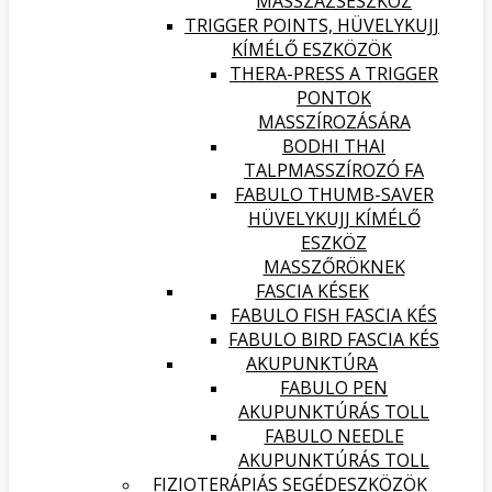
MASSZÁZSESZKÖZ
TRIGGER POINTS, HÜVELYKUJJ
KÍMÉLŐ ESZKÖZÖK
THERA-PRESS A TRIGGER
PONTOK
MASSZÍROZÁSÁRA
BODHI THAI
TALPMASSZÍROZÓ FA
FABULO THUMB-SAVER
HÜVELYKUJJ KÍMÉLŐ
ESZKÖZ
MASSZŐRÖKNEK
FASCIA KÉSEK
FABULO FISH FASCIA KÉS
FABULO BIRD FASCIA KÉS
AKUPUNKTÚRA
FABULO PEN
AKUPUNKTÚRÁS TOLL
FABULO NEEDLE
AKUPUNKTÚRÁS TOLL
FIZIOTERÁPIÁS SEGÉDESZKÖZÖK