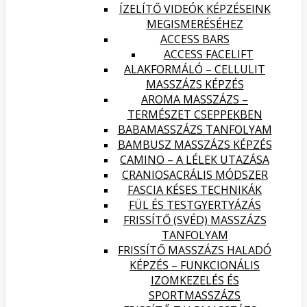
ÍZELÍTŐ VIDEÓK KÉPZÉSEINK
MEGISMERÉSÉHEZ
ACCESS BARS
ACCESS FACELIFT
ALAKFORMÁLÓ – CELLULIT
MASSZÁZS KÉPZÉS
AROMA MASSZÁZS –
TERMÉSZET CSEPPEKBEN
BABAMASSZÁZS TANFOLYAM
BAMBUSZ MASSZÁZS KÉPZÉS
CAMINO – A LÉLEK UTAZÁSA
CRANIOSACRÁLIS MÓDSZER
FASCIA KÉSES TECHNIKÁK
FÜL ÉS TESTGYERTYÁZÁS
FRISSÍTŐ (SVÉD) MASSZÁZS
TANFOLYAM
FRISSÍTŐ MASSZÁZS HALADÓ
KÉPZÉS – FUNKCIONÁLIS
IZOMKEZELÉS ÉS
SPORTMASSZÁZS