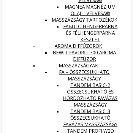
VELVESA®
MAGNEA MAGNÉZIUM
OLAJ – VELVESA®
MASSZÁZSÁGY TARTOZÉKOK
FABULO HENGERPÁRNA
ÉS FÉLHENGERPÁRNA
KÉSZLET
AROMA DIFFÚZOROK
BEWIT FAVORIT 300 AROMA
DIFFÚZOR
MASSZÁZSÁGYAK
FA – ÖSSZECSUKHATÓ
MASSZÁZSÁGY
TANDEM BASIC-2
ÖSSZECSUKHATÓ ÉS
HORDOZHATÓ FAVÁZAS
MASSZÁZSÁGY
TANDEM BASIC-3
ÖSSZECSUKHATÓ
FAVÁZAS MASSZÁZSÁGY
TANDEM PROFI W2D