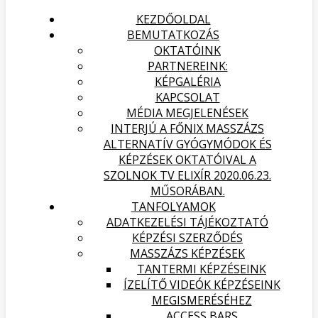
KEZDŐOLDAL
BEMUTATKOZÁS
OKTATÓINK
PARTNEREINK:
KÉPGALÉRIA
KAPCSOLAT
MÉDIA MEGJELENÉSEK
INTERJÚ A FŐNIX MASSZÁZS
ALTERNATÍV GYÓGYMÓDOK ÉS
KÉPZÉSEK OKTATÓIVAL A
SZOLNOK TV ELIXÍR 2020.06.23.
MŰSORÁBAN.
TANFOLYAMOK
ADATKEZELÉSI TÁJÉKOZTATÓ
KÉPZÉSI SZERZŐDÉS
MASSZÁZS KÉPZÉSEK
TANTERMI KÉPZÉSEINK
ÍZELÍTŐ VIDEÓK KÉPZÉSEINK
MEGISMERÉSÉHEZ
ACCESS BARS