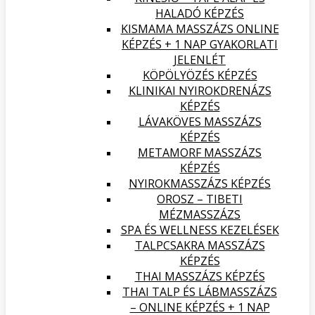
HALADÓ KÉPZÉS
KISMAMA MASSZÁZS ONLINE
KÉPZÉS + 1 NAP GYAKORLATI
JELENLÉT
KÖPÖLYÖZÉS KÉPZÉS
KLINIKAI NYIROKDRENÁZS
KÉPZÉS
LÁVAKÖVES MASSZÁZS
KÉPZÉS
METAMORF MASSZÁZS
KÉPZÉS
NYIROKMASSZÁZS KÉPZÉS
OROSZ – TIBETI
MÉZMASSZÁZS
SPA ÉS WELLNESS KEZELÉSEK
TALPCSAKRA MASSZÁZS
KÉPZÉS
THAI MASSZÁZS KÉPZÉS
THAI TALP ÉS LÁBMASSZÁZS
– ONLINE KÉPZÉS + 1 NAP