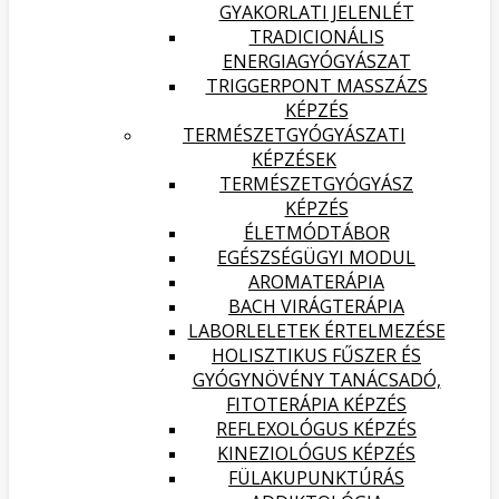
GYAKORLATI JELENLÉT
TRADICIONÁLIS
ENERGIAGYÓGYÁSZAT
TRIGGERPONT MASSZÁZS
KÉPZÉS
TERMÉSZETGYÓGYÁSZATI
KÉPZÉSEK
TERMÉSZETGYÓGYÁSZ
KÉPZÉS
ÉLETMÓDTÁBOR
EGÉSZSÉGÜGYI MODUL
AROMATERÁPIA
BACH VIRÁGTERÁPIA
LABORLELETEK ÉRTELMEZÉSE
HOLISZTIKUS FŰSZER ÉS
GYÓGYNÖVÉNY TANÁCSADÓ,
FITOTERÁPIA KÉPZÉS
REFLEXOLÓGUS KÉPZÉS
KINEZIOLÓGUS KÉPZÉS
FÜLAKUPUNKTÚRÁS