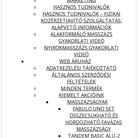
MARKETING
HASZNOS TUDNIVALÓK
HASZNOS TUDNIVALÓK – FIZIKAI
KÖZÉRZETJAVÍTÓ SZOLGÁLTATÁS,
ALAPVETŐ INFORMÁCIÓK
ALAKFORMÁLÓ MASSZÁZS
GYAKORLATI VIDEÓ
NYIROKMASSZÁZS GYAKORLATI
VIDEÓ
WEB ÁRUHÁZ
ADATKEZELÉSI TÁJÉKOZTATÓ
ÁLTALÁNOS SZERZŐDÉSI
FELTÉTELEK
MINDEN TERMÉK
KIEMELT AKCIÓINK
MASSZÁZSÁGYAK
FABULO UNO SET
ÖSSZECSUKHATÓ ÉS
HORDOZHATÓ FAVÁZAS
MASSZÁZSÁGY
TANDEM BASIC ALU-2