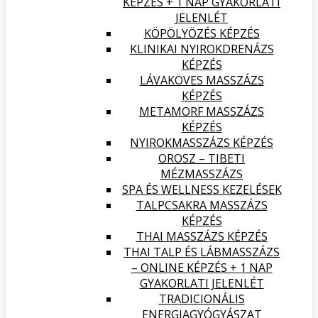
KÉPZÉS + 1 NAP GYAKORLATI
JELENLÉT
KÖPÖLYÖZÉS KÉPZÉS
KLINIKAI NYIROKDRENÁZS
KÉPZÉS
LÁVAKÖVES MASSZÁZS
KÉPZÉS
METAMORF MASSZÁZS
KÉPZÉS
NYIROKMASSZÁZS KÉPZÉS
OROSZ – TIBETI
MÉZMASSZÁZS
SPA ÉS WELLNESS KEZELÉSEK
TALPCSAKRA MASSZÁZS
KÉPZÉS
THAI MASSZÁZS KÉPZÉS
THAI TALP ÉS LÁBMASSZÁZS
– ONLINE KÉPZÉS + 1 NAP
GYAKORLATI JELENLÉT
TRADICIONÁLIS
ENERGIAGYÓGYÁSZAT