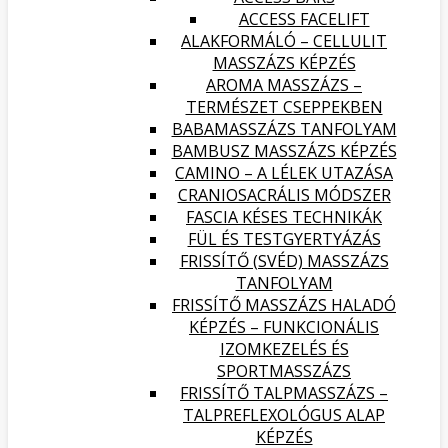
ACCESS FACELIFT
ALAKFORMÁLÓ – CELLULIT
MASSZÁZS KÉPZÉS
AROMA MASSZÁZS –
TERMÉSZET CSEPPEKBEN
BABAMASSZÁZS TANFOLYAM
BAMBUSZ MASSZÁZS KÉPZÉS
CAMINO – A LÉLEK UTAZÁSA
CRANIOSACRÁLIS MÓDSZER
FASCIA KÉSES TECHNIKÁK
FÜL ÉS TESTGYERTYÁZÁS
FRISSÍTŐ (SVÉD) MASSZÁZS
TANFOLYAM
FRISSÍTŐ MASSZÁZS HALADÓ
KÉPZÉS – FUNKCIONÁLIS
IZOMKEZELÉS ÉS
SPORTMASSZÁZS
FRISSÍTŐ TALPMASSZÁZS –
TALPREFLEXOLÓGUS ALAP
KÉPZÉS