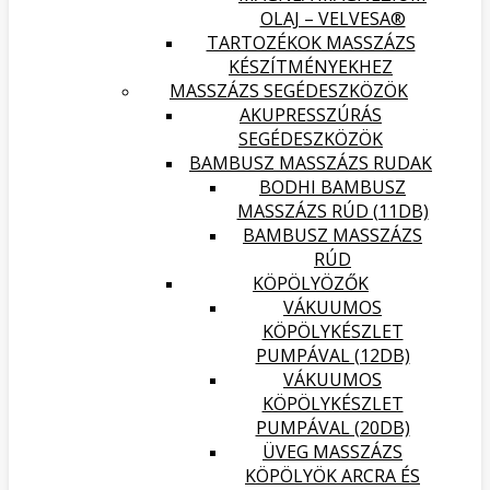
OLAJ – VELVESA®
TARTOZÉKOK MASSZÁZS
KÉSZÍTMÉNYEKHEZ
MASSZÁZS SEGÉDESZKÖZÖK
AKUPRESSZÚRÁS
SEGÉDESZKÖZÖK
BAMBUSZ MASSZÁZS RUDAK
BODHI BAMBUSZ
MASSZÁZS RÚD (11DB)
BAMBUSZ MASSZÁZS
RÚD
KÖPÖLYÖZŐK
VÁKUUMOS
KÖPÖLYKÉSZLET
PUMPÁVAL (12DB)
VÁKUUMOS
KÖPÖLYKÉSZLET
PUMPÁVAL (20DB)
ÜVEG MASSZÁZS
KÖPÖLYÖK ARCRA ÉS