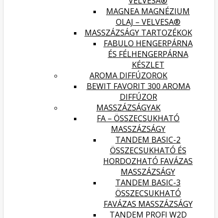
VELVESA®
MAGNEA MAGNÉZIUM
OLAJ – VELVESA®
MASSZÁZSÁGY TARTOZÉKOK
FABULO HENGERPÁRNA
ÉS FÉLHENGERPÁRNA
KÉSZLET
AROMA DIFFÚZOROK
BEWIT FAVORIT 300 AROMA
DIFFÚZOR
MASSZÁZSÁGYAK
FA – ÖSSZECSUKHATÓ
MASSZÁZSÁGY
TANDEM BASIC-2
ÖSSZECSUKHATÓ ÉS
HORDOZHATÓ FAVÁZAS
MASSZÁZSÁGY
TANDEM BASIC-3
ÖSSZECSUKHATÓ
FAVÁZAS MASSZÁZSÁGY
TANDEM PROFI W2D