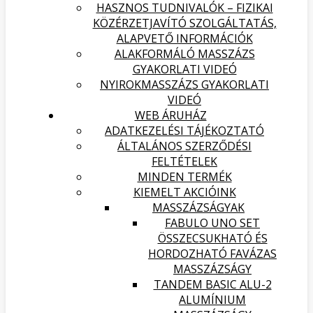
HASZNOS TUDNIVALÓK – FIZIKAI
KÖZÉRZETJAVÍTÓ SZOLGÁLTATÁS,
ALAPVETŐ INFORMÁCIÓK
ALAKFORMÁLÓ MASSZÁZS
GYAKORLATI VIDEÓ
NYIROKMASSZÁZS GYAKORLATI
VIDEÓ
WEB ÁRUHÁZ
ADATKEZELÉSI TÁJÉKOZTATÓ
ÁLTALÁNOS SZERZŐDÉSI
FELTÉTELEK
MINDEN TERMÉK
KIEMELT AKCIÓINK
MASSZÁZSÁGYAK
FABULO UNO SET
ÖSSZECSUKHATÓ ÉS
HORDOZHATÓ FAVÁZAS
MASSZÁZSÁGY
TANDEM BASIC ALU-2
ALUMÍNIUM