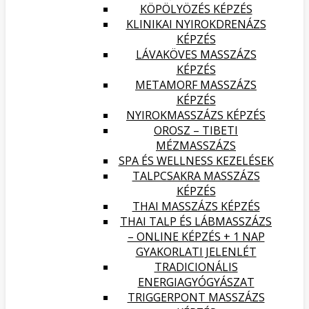
KÖPÖLYÖZÉS KÉPZÉS
KLINIKAI NYIROKDRENÁZS
KÉPZÉS
LÁVAKÖVES MASSZÁZS
KÉPZÉS
METAMORF MASSZÁZS
KÉPZÉS
NYIROKMASSZÁZS KÉPZÉS
OROSZ – TIBETI
MÉZMASSZÁZS
SPA ÉS WELLNESS KEZELÉSEK
TALPCSAKRA MASSZÁZS
KÉPZÉS
THAI MASSZÁZS KÉPZÉS
THAI TALP ÉS LÁBMASSZÁZS
– ONLINE KÉPZÉS + 1 NAP
GYAKORLATI JELENLÉT
TRADICIONÁLIS
ENERGIAGYÓGYÁSZAT
TRIGGERPONT MASSZÁZS