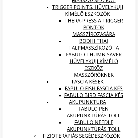
MASSZÁZSESZKÖZ
TRIGGER POINTS, HÜVELYKUJJ
KÍMÉLŐ ESZKÖZÖK
THERA-PRESS A TRIGGER
PONTOK
MASSZÍROZÁSÁRA
BODHI THAI
TALPMASSZÍROZÓ FA
FABULO THUMB-SAVER
HÜVELYKUJJ KÍMÉLŐ
ESZKÖZ
MASSZŐRÖKNEK
FASCIA KÉSEK
FABULO FISH FASCIA KÉS
FABULO BIRD FASCIA KÉS
AKUPUNKTÚRA
FABULO PEN
AKUPUNKTÚRÁS TOLL
FABULO NEEDLE
AKUPUNKTÚRÁS TOLL
FIZIOTERÁPIÁS SEGÉDESZKÖZÖK