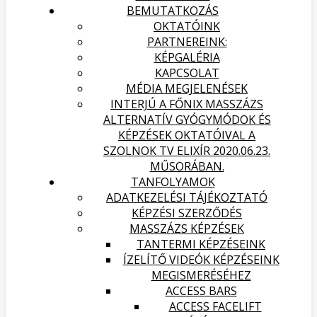
BEMUTATKOZÁS
OKTATÓINK
PARTNEREINK:
KÉPGALÉRIA
KAPCSOLAT
MÉDIA MEGJELENÉSEK
INTERJÚ A FŐNIX MASSZÁZS
ALTERNATÍV GYÓGYMÓDOK ÉS
KÉPZÉSEK OKTATÓIVAL A
SZOLNOK TV ELIXÍR 2020.06.23.
MŰSORÁBAN.
TANFOLYAMOK
ADATKEZELÉSI TÁJÉKOZTATÓ
KÉPZÉSI SZERZŐDÉS
MASSZÁZS KÉPZÉSEK
TANTERMI KÉPZÉSEINK
ÍZELÍTŐ VIDEÓK KÉPZÉSEINK
MEGISMERÉSÉHEZ
ACCESS BARS
ACCESS FACELIFT