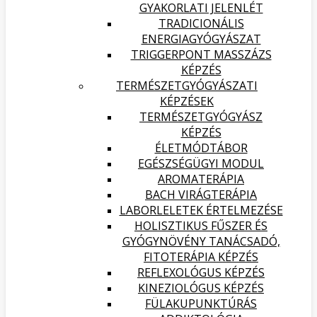
GYAKORLATI JELENLÉT
TRADICIONÁLIS
ENERGIAGYÓGYÁSZAT
TRIGGERPONT MASSZÁZS
KÉPZÉS
TERMÉSZETGYÓGYÁSZATI
KÉPZÉSEK
TERMÉSZETGYÓGYÁSZ
KÉPZÉS
ÉLETMÓDTÁBOR
EGÉSZSÉGÜGYI MODUL
AROMATERÁPIA
BACH VIRÁGTERÁPIA
LABORLELETEK ÉRTELMEZÉSE
HOLISZTIKUS FŰSZER ÉS
GYÓGYNÖVÉNY TANÁCSADÓ,
FITOTERÁPIA KÉPZÉS
REFLEXOLÓGUS KÉPZÉS
KINEZIOLÓGUS KÉPZÉS
FÜLAKUPUNKTÚRÁS