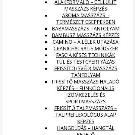
ALAKFORMÁLÓ – CELLULIT
MASSZÁZS KÉPZÉS
AROMA MASSZÁZS –
TERMÉSZET CSEPPEKBEN
BABAMASSZÁZS TANFOLYAM
BAMBUSZ MASSZÁZS KÉPZÉS
CAMINO – A LÉLEK UTAZÁSA
CRANIOSACRÁLIS MÓDSZER
FASCIA KÉSES TECHNIKÁK
FÜL ÉS TESTGYERTYÁZÁS
FRISSÍTŐ (SVÉD) MASSZÁZS
TANFOLYAM
FRISSÍTŐ MASSZÁZS HALADÓ
KÉPZÉS – FUNKCIONÁLIS
IZOMKEZELÉS ÉS
SPORTMASSZÁZS
FRISSÍTŐ TALPMASSZÁZS –
TALPREFLEXOLÓGUS ALAP
KÉPZÉS
HANGOLDÁS – HANGTÁL
KEZELŐ