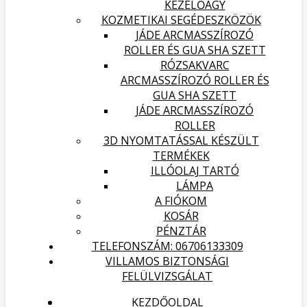
KEZELŐÁGY
KOZMETIKAI SEGÉDESZKÖZÖK
JÁDE ARCMASSZÍROZÓ
ROLLER ÉS GUA SHA SZETT
RÓZSAKVARC
ARCMASSZÍROZÓ ROLLER ÉS
GUA SHA SZETT
JÁDE ARCMASSZÍROZÓ
ROLLER
3D NYOMTATÁSSAL KÉSZÜLT
TERMÉKEK
ILLÓOLAJ TARTÓ
LÁMPA
A FIÓKOM
KOSÁR
PÉNZTÁR
TELEFONSZÁM: 06706133309
VILLAMOS BIZTONSÁGI
FELÜLVIZSGÁLAT
KEZDŐOLDAL