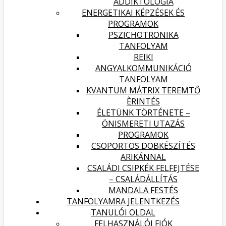
ADDIKTOLÓGIA
ENERGETIKAI KÉPZÉSEK ÉS
PROGRAMOK
PSZICHOTRONIKA
TANFOLYAM
REIKI
ANGYALKOMMUNIKÁCIÓ
TANFOLYAM
KVANTUM MÁTRIX TEREMTŐ
ÈRINTÉS
ÉLETÜNK TÖRTÉNETE –
ÖNISMERETI UTAZÁS
PROGRAMOK
CSOPORTOS DOBKÉSZÍTÉS
ARIKÁNNAL
CSALÁDI CSIPKÉK FELFEJTÉSE
– CSALÁDÁLLÍTÁS
MANDALA FESTÉS
TANFOLYAMRA JELENTKEZÉS
TANULÓI OLDAL
FELHASZNÁLÓI FIÓK