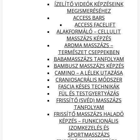
ÍZELÍTŐ VIDEÓK KÉPZÉSEINK
MEGISMERÉSÉHEZ
ACCESS BARS
ACCESS FACELIFT
ALAKFORMÁLÓ – CELLULIT
MASSZÁZS KÉPZÉS
AROMA MASSZÁZS –
TERMÉSZET CSEPPEKBEN
BABAMASSZÁZS TANFOLYAM
BAMBUSZ MASSZÁZS KÉPZÉS
CAMINO – A LÉLEK UTAZÁSA
CRANIOSACRÁLIS MÓDSZER
FASCIA KÉSES TECHNIKÁK
FÜL ÉS TESTGYERTYÁZÁS
FRISSÍTŐ (SVÉD) MASSZÁZS
TANFOLYAM
FRISSÍTŐ MASSZÁZS HALADÓ
KÉPZÉS – FUNKCIONÁLIS
IZOMKEZELÉS ÉS
SPORTMASSZÁZS