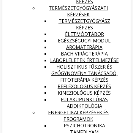
KÉPZÉS
TERMÉSZETGYÓGYÁSZATI
KÉPZÉSEK
TERMÉSZETGYÓGYÁSZ
KÉPZÉS
ÉLETMÓDTÁBOR
EGÉSZSÉGÜGYI MODUL
AROMATERÁPIA
BACH VIRÁGTERÁPIA
LABORLELETEK ÉRTELMEZÉSE
HOLISZTIKUS FŰSZER ÉS
GYÓGYNÖVÉNY TANÁCSADÓ,
FITOTERÁPIA KÉPZÉS
REFLEXOLÓGUS KÉPZÉS
KINEZIOLÓGUS KÉPZÉS
FÜLAKUPUNKTÚRÁS
ADDIKTOLÓGIA
ENERGETIKAI KÉPZÉSEK ÉS
PROGRAMOK
PSZICHOTRONIKA
TANFOLYAM