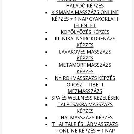
HALADÓ KÉPZÉS
KISMAMA MASSZÁZS ONLINE
KÉPZÉS + 1 NAP GYAKORLATI
JELENLÉT
KÖPÖLYÖZÉS KÉPZÉS
KLINIKAI NYIROKDRENÁZS
KÉPZÉS
LÁVAKÖVES MASSZÁZS
KÉPZÉS
METAMORF MASSZÁZS
KÉPZÉS
NYIROKMASSZÁZS KÉPZÉS
OROSZ – TIBETI
MÉZMASSZÁZS
SPA ÉS WELLNESS KEZELÉSEK
TALPCSAKRA MASSZÁZS
KÉPZÉS
THAI MASSZÁZS KÉPZÉS
THAI TALP ÉS LÁBMASSZÁZS
– ONLINE KÉPZÉS + 1 NAP