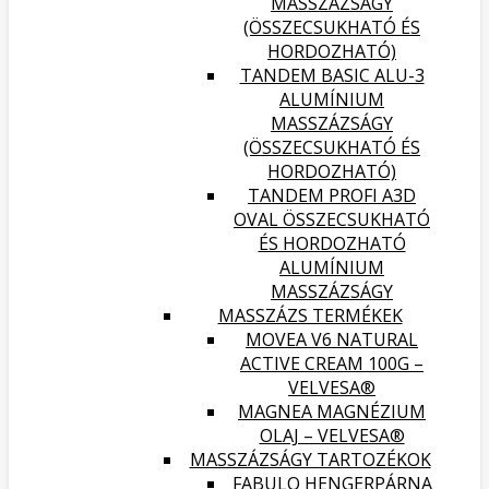
MASSZÁZSÁGY
(ÖSSZECSUKHATÓ ÉS
HORDOZHATÓ)
TANDEM BASIC ALU-3
ALUMÍNIUM
MASSZÁZSÁGY
(ÖSSZECSUKHATÓ ÉS
HORDOZHATÓ)
TANDEM PROFI A3D
OVAL ÖSSZECSUKHATÓ
ÉS HORDOZHATÓ
ALUMÍNIUM
MASSZÁZSÁGY
MASSZÁZS TERMÉKEK
MOVEA V6 NATURAL
ACTIVE CREAM 100G –
VELVESA®
MAGNEA MAGNÉZIUM
OLAJ – VELVESA®
MASSZÁZSÁGY TARTOZÉKOK
FABULO HENGERPÁRNA