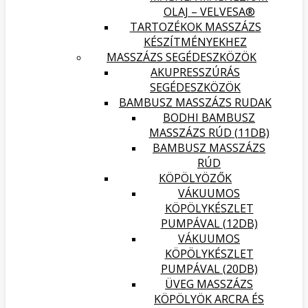
OLAJ – VELVESA®
TARTOZÉKOK MASSZÁZS
KÉSZÍTMÉNYEKHEZ
MASSZÁZS SEGÉDESZKÖZÖK
AKUPRESSZÚRÁS
SEGÉDESZKÖZÖK
BAMBUSZ MASSZÁZS RUDAK
BODHI BAMBUSZ
MASSZÁZS RÚD (11DB)
BAMBUSZ MASSZÁZS
RÚD
KÖPÖLYÖZŐK
VÁKUUMOS
KÖPÖLYKÉSZLET
PUMPÁVAL (12DB)
VÁKUUMOS
KÖPÖLYKÉSZLET
PUMPÁVAL (20DB)
ÜVEG MASSZÁZS
KÖPÖLYÖK ARCRA ÉS