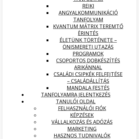
REIKI
ANGYALKOMMUNIKÁCIÓ
TANFOLYAM
KVANTUM MÁTRIX TEREMTŐ
ÈRINTÉS
ÉLETÜNK TÖRTÉNETE –
ÖNISMERETI UTAZÁS
PROGRAMOK
CSOPORTOS DOBKÉSZÍTÉS
ARIKÁNNAL
CSALÁDI CSIPKÉK FELFEJTÉSE
– CSALÁDÁLLÍTÁS
MANDALA FESTÉS
TANFOLYAMRA JELENTKEZÉS
TANULÓI OLDAL
FELHASZNÁLÓI FIÓK
KÉPZÉSEK
VÁLLALKOZÁS ÉS ADÓZÁS
MARKETING
HASZNOS TUDNIVALÓK