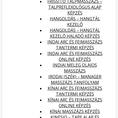
FRISSÍTŐ TALPMASSZÁZS –
TALPREFLEXOLÓGUS ALAP
KÉPZÉS
HANGOLDÁS – HANGTÁL
KEZELŐ
HANGOLDÁS – HANGTÁL
KEZELŐ HALADÓ KÉPZÉS
INDAI ARC ÉS FEJMASSZÁZS
TANTERMI KÉPZÉS
INDAI ARC ÉS FEJMASSZÁZS
ONLINE KÉPZÉS
INDIAI MELEG OLAJOS
MASSZÁZS
IRODAI (SZÉK) – MANAGER
MASSZÁZS TANFOLYAM
KÍNAI ARC ÉS FEJMASSZÁZS
TANTERMI KÉPZÉS
KÍNAI ARC ÉS FEJMASSZÁZS
ONLINE KÉPZÉS
KÍNAI MASSZÁZS KÉPZÉS
KINESIO – TAPE ALAP ÉS