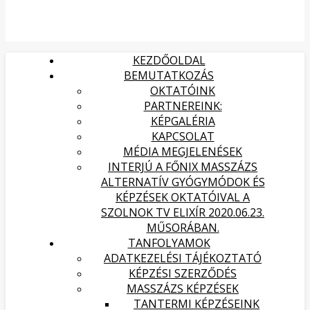
KEZDŐOLDAL
BEMUTATKOZÁS
OKTATÓINK
PARTNEREINK:
KÉPGALÉRIA
KAPCSOLAT
MÉDIA MEGJELENÉSEK
INTERJÚ A FŐNIX MASSZÁZS
ALTERNATÍV GYÓGYMÓDOK ÉS
KÉPZÉSEK OKTATÓIVAL A
SZOLNOK TV ELIXÍR 2020.06.23.
MŰSORÁBAN.
TANFOLYAMOK
ADATKEZELÉSI TÁJÉKOZTATÓ
KÉPZÉSI SZERZŐDÉS
MASSZÁZS KÉPZÉSEK
TANTERMI KÉPZÉSEINK