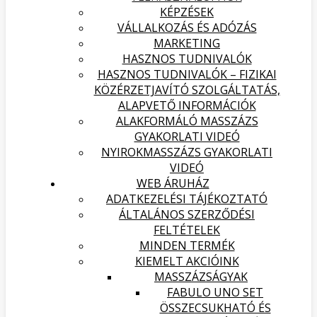
KÉPZÉSEK
VÁLLALKOZÁS ÉS ADÓZÁS
MARKETING
HASZNOS TUDNIVALÓK
HASZNOS TUDNIVALÓK – FIZIKAI
KÖZÉRZETJAVÍTÓ SZOLGÁLTATÁS,
ALAPVETŐ INFORMÁCIÓK
ALAKFORMÁLÓ MASSZÁZS
GYAKORLATI VIDEÓ
NYIROKMASSZÁZS GYAKORLATI
VIDEÓ
WEB ÁRUHÁZ
ADATKEZELÉSI TÁJÉKOZTATÓ
ÁLTALÁNOS SZERZŐDÉSI
FELTÉTELEK
MINDEN TERMÉK
KIEMELT AKCIÓINK
MASSZÁZSÁGYAK
FABULO UNO SET
ÖSSZECSUKHATÓ ÉS