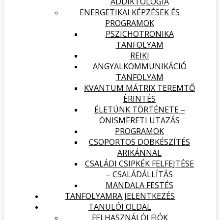
ADDIKTOLÓGIA
ENERGETIKAI KÉPZÉSEK ÉS
PROGRAMOK
PSZICHOTRONIKA
TANFOLYAM
REIKI
ANGYALKOMMUNIKÁCIÓ
TANFOLYAM
KVANTUM MÁTRIX TEREMTŐ
ÈRINTÉS
ÉLETÜNK TÖRTÉNETE –
ÖNISMERETI UTAZÁS
PROGRAMOK
CSOPORTOS DOBKÉSZÍTÉS
ARIKÁNNAL
CSALÁDI CSIPKÉK FELFEJTÉSE
– CSALÁDÁLLÍTÁS
MANDALA FESTÉS
TANFOLYAMRA JELENTKEZÉS
TANULÓI OLDAL
FELHASZNÁLÓI FIÓK