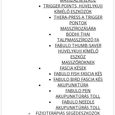
MASSZÁZSESZKÖZ
TRIGGER POINTS, HÜVELYKUJJ
KÍMÉLŐ ESZKÖZÖK
THERA-PRESS A TRIGGER
PONTOK
MASSZÍROZÁSÁRA
BODHI THAI
TALPMASSZÍROZÓ FA
FABULO THUMB-SAVER
HÜVELYKUJJ KÍMÉLŐ
ESZKÖZ
MASSZŐRÖKNEK
FASCIA KÉSEK
FABULO FISH FASCIA KÉS
FABULO BIRD FASCIA KÉS
AKUPUNKTÚRA
FABULO PEN
AKUPUNKTÚRÁS TOLL
FABULO NEEDLE
AKUPUNKTÚRÁS TOLL
FIZIOTERÁPIÁS SEGÉDESZKÖZÖK