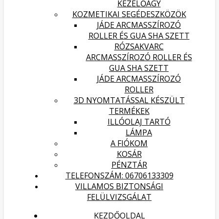
KEZELŐÁGY
KOZMETIKAI SEGÉDESZKÖZÖK
JÁDE ARCMASSZÍROZÓ
ROLLER ÉS GUA SHA SZETT
RÓZSAKVARC
ARCMASSZÍROZÓ ROLLER ÉS
GUA SHA SZETT
JÁDE ARCMASSZÍROZÓ
ROLLER
3D NYOMTATÁSSAL KÉSZÜLT
TERMÉKEK
ILLÓOLAJ TARTÓ
LÁMPA
A FIÓKOM
KOSÁR
PÉNZTÁR
TELEFONSZÁM: 06706133309
VILLAMOS BIZTONSÁGI
FELÜLVIZSGÁLAT
KEZDŐOLDAL