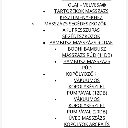
OLAJ – VELVESA®
TARTOZÉKOK MASSZÁZS
KÉSZÍTMÉNYEKHEZ
MASSZÁZS SEGÉDESZKÖZÖK
AKUPRESSZÚRÁS
SEGÉDESZKÖZÖK
BAMBUSZ MASSZÁZS RUDAK
BODHI BAMBUSZ
MASSZÁZS RÚD (11DB)
BAMBUSZ MASSZÁZS
RÚD
KÖPÖLYÖZŐK
VÁKUUMOS
KÖPÖLYKÉSZLET
PUMPÁVAL (12DB)
VÁKUUMOS
KÖPÖLYKÉSZLET
PUMPÁVAL (20DB)
ÜVEG MASSZÁZS
KÖPÖLYÖK ARCRA ÉS