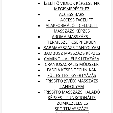
ÍZELÍTŐ VIDEÓK KÉPZÉSEINK
MEGISMERÉSÉHEZ
ACCESS BARS
ACCESS FACELIFT
ALAKFORMÁLÓ – CELLULIT
MASSZÁZS KÉPZÉS
AROMA MASSZÁZS –
TERMÉSZET CSEPPEKBEN
BABAMASSZÁZS TANFOLYAM
BAMBUSZ MASSZÁZS KÉPZÉS
CAMINO – A LÉLEK UTAZÁSA
CRANIOSACRÁLIS MÓDSZER
FASCIA KÉSES TECHNIKÁK
FÜL ÉS TESTGYERTYÁZÁS
FRISSÍTŐ (SVÉD) MASSZÁZS
TANFOLYAM
FRISSÍTŐ MASSZÁZS HALADÓ
KÉPZÉS – FUNKCIONÁLIS
IZOMKEZELÉS ÉS
SPORTMASSZÁZS