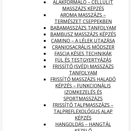
ALAKFORMÁLÓ – CELLULIT
MASSZÁZS KÉPZÉS
AROMA MASSZÁZS –
TERMÉSZET CSEPPEKBEN
BABAMASSZÁZS TANFOLYAM
BAMBUSZ MASSZÁZS KÉPZÉS
CAMINO – A LÉLEK UTAZÁSA
CRANIOSACRÁLIS MÓDSZER
FASCIA KÉSES TECHNIKÁK
FÜL ÉS TESTGYERTYÁZÁS
FRISSÍTŐ (SVÉD) MASSZÁZS
TANFOLYAM
FRISSÍTŐ MASSZÁZS HALADÓ
KÉPZÉS – FUNKCIONÁLIS
IZOMKEZELÉS ÉS
SPORTMASSZÁZS
FRISSÍTŐ TALPMASSZÁZS –
TALPREFLEXOLÓGUS ALAP
KÉPZÉS
HANGOLDÁS – HANGTÁL
KEZELŐ