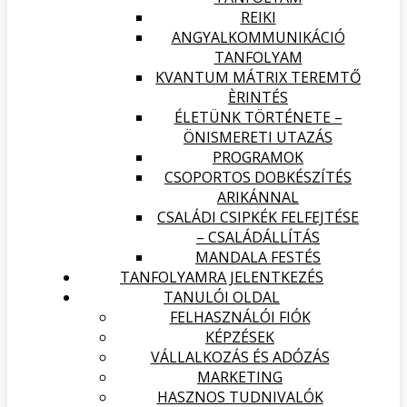
REIKI
ANGYALKOMMUNIKÁCIÓ
TANFOLYAM
KVANTUM MÁTRIX TEREMTŐ
ÈRINTÉS
ÉLETÜNK TÖRTÉNETE –
ÖNISMERETI UTAZÁS
PROGRAMOK
CSOPORTOS DOBKÉSZÍTÉS
ARIKÁNNAL
CSALÁDI CSIPKÉK FELFEJTÉSE
– CSALÁDÁLLÍTÁS
MANDALA FESTÉS
TANFOLYAMRA JELENTKEZÉS
TANULÓI OLDAL
FELHASZNÁLÓI FIÓK
KÉPZÉSEK
VÁLLALKOZÁS ÉS ADÓZÁS
MARKETING
HASZNOS TUDNIVALÓK