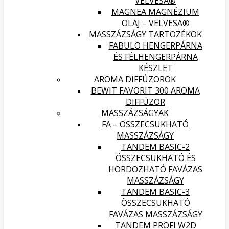
VELVESA®
MAGNEA MAGNÉZIUM
OLAJ – VELVESA®
MASSZÁZSÁGY TARTOZÉKOK
FABULO HENGERPÁRNA
ÉS FÉLHENGERPÁRNA
KÉSZLET
AROMA DIFFÚZOROK
BEWIT FAVORIT 300 AROMA
DIFFÚZOR
MASSZÁZSÁGYAK
FA – ÖSSZECSUKHATÓ
MASSZÁZSÁGY
TANDEM BASIC-2
ÖSSZECSUKHATÓ ÉS
HORDOZHATÓ FAVÁZAS
MASSZÁZSÁGY
TANDEM BASIC-3
ÖSSZECSUKHATÓ
FAVÁZAS MASSZÁZSÁGY
TANDEM PROFI W2D