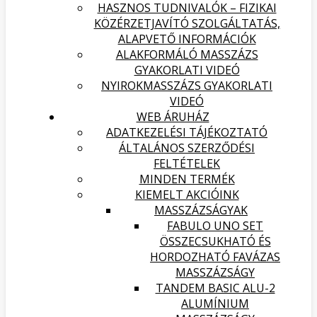
HASZNOS TUDNIVALÓK – FIZIKAI
KÖZÉRZETJAVÍTÓ SZOLGÁLTATÁS,
ALAPVETŐ INFORMÁCIÓK
ALAKFORMÁLÓ MASSZÁZS
GYAKORLATI VIDEÓ
NYIROKMASSZÁZS GYAKORLATI
VIDEÓ
WEB ÁRUHÁZ
ADATKEZELÉSI TÁJÉKOZTATÓ
ÁLTALÁNOS SZERZŐDÉSI
FELTÉTELEK
MINDEN TERMÉK
KIEMELT AKCIÓINK
MASSZÁZSÁGYAK
FABULO UNO SET
ÖSSZECSUKHATÓ ÉS
HORDOZHATÓ FAVÁZAS
MASSZÁZSÁGY
TANDEM BASIC ALU-2
ALUMÍNIUM