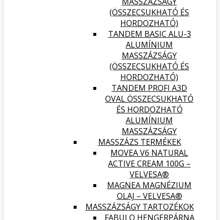
MASSZÁZSÁGY
(ÖSSZECSUKHATÓ ÉS
HORDOZHATÓ)
TANDEM BASIC ALU-3
ALUMÍNIUM
MASSZÁZSÁGY
(ÖSSZECSUKHATÓ ÉS
HORDOZHATÓ)
TANDEM PROFI A3D
OVAL ÖSSZECSUKHATÓ
ÉS HORDOZHATÓ
ALUMÍNIUM
MASSZÁZSÁGY
MASSZÁZS TERMÉKEK
MOVEA V6 NATURAL
ACTIVE CREAM 100G –
VELVESA®
MAGNEA MAGNÉZIUM
OLAJ – VELVESA®
MASSZÁZSÁGY TARTOZÉKOK
FABULO HENGERPÁRNA