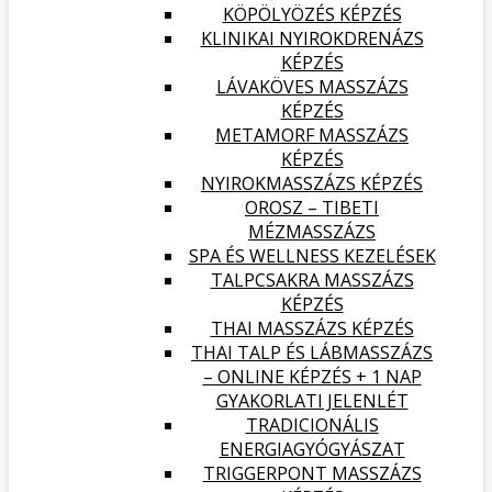
KÖPÖLYÖZÉS KÉPZÉS
KLINIKAI NYIROKDRENÁZS
KÉPZÉS
LÁVAKÖVES MASSZÁZS
KÉPZÉS
METAMORF MASSZÁZS
KÉPZÉS
NYIROKMASSZÁZS KÉPZÉS
OROSZ – TIBETI
MÉZMASSZÁZS
SPA ÉS WELLNESS KEZELÉSEK
TALPCSAKRA MASSZÁZS
KÉPZÉS
THAI MASSZÁZS KÉPZÉS
THAI TALP ÉS LÁBMASSZÁZS
– ONLINE KÉPZÉS + 1 NAP
GYAKORLATI JELENLÉT
TRADICIONÁLIS
ENERGIAGYÓGYÁSZAT
TRIGGERPONT MASSZÁZS