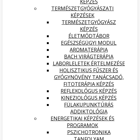
KÉPZÉS
TERMÉSZETGYÓGYÁSZATI
KÉPZÉSEK
TERMÉSZETGYÓGYÁSZ
KÉPZÉS
ÉLETMÓDTÁBOR
EGÉSZSÉGÜGYI MODUL
AROMATERÁPIA
BACH VIRÁGTERÁPIA
LABORLELETEK ÉRTELMEZÉSE
HOLISZTIKUS FŰSZER ÉS
GYÓGYNÖVÉNY TANÁCSADÓ,
FITOTERÁPIA KÉPZÉS
REFLEXOLÓGUS KÉPZÉS
KINEZIOLÓGUS KÉPZÉS
FÜLAKUPUNKTÚRÁS
ADDIKTOLÓGIA
ENERGETIKAI KÉPZÉSEK ÉS
PROGRAMOK
PSZICHOTRONIKA
TANFOLYAM