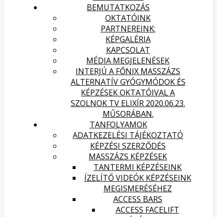
BEMUTATKOZÁS
OKTATÓINK
PARTNEREINK:
KÉPGALÉRIA
KAPCSOLAT
MÉDIA MEGJELENÉSEK
INTERJÚ A FŐNIX MASSZÁZS
ALTERNATÍV GYÓGYMÓDOK ÉS
KÉPZÉSEK OKTATÓIVAL A
SZOLNOK TV ELIXÍR 2020.06.23.
MŰSORÁBAN.
TANFOLYAMOK
ADATKEZELÉSI TÁJÉKOZTATÓ
KÉPZÉSI SZERZŐDÉS
MASSZÁZS KÉPZÉSEK
TANTERMI KÉPZÉSEINK
ÍZELÍTŐ VIDEÓK KÉPZÉSEINK
MEGISMERÉSÉHEZ
ACCESS BARS
ACCESS FACELIFT