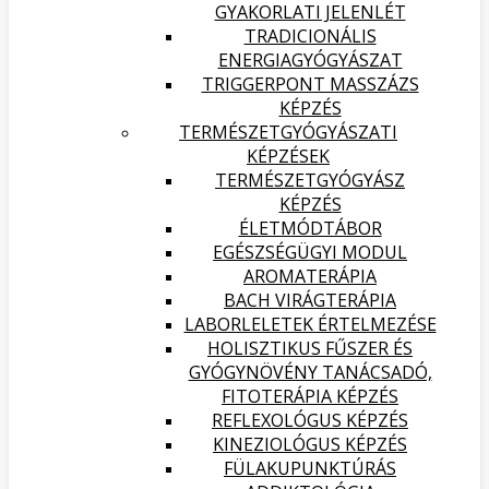
GYAKORLATI JELENLÉT
TRADICIONÁLIS
ENERGIAGYÓGYÁSZAT
TRIGGERPONT MASSZÁZS
KÉPZÉS
TERMÉSZETGYÓGYÁSZATI
KÉPZÉSEK
TERMÉSZETGYÓGYÁSZ
KÉPZÉS
ÉLETMÓDTÁBOR
EGÉSZSÉGÜGYI MODUL
AROMATERÁPIA
BACH VIRÁGTERÁPIA
LABORLELETEK ÉRTELMEZÉSE
HOLISZTIKUS FŰSZER ÉS
GYÓGYNÖVÉNY TANÁCSADÓ,
FITOTERÁPIA KÉPZÉS
REFLEXOLÓGUS KÉPZÉS
KINEZIOLÓGUS KÉPZÉS
FÜLAKUPUNKTÚRÁS