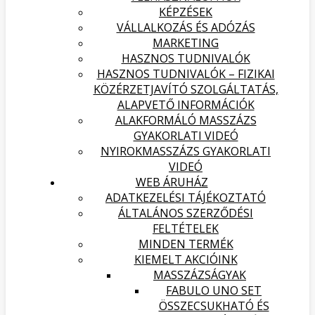
KÉPZÉSEK
VÁLLALKOZÁS ÉS ADÓZÁS
MARKETING
HASZNOS TUDNIVALÓK
HASZNOS TUDNIVALÓK – FIZIKAI
KÖZÉRZETJAVÍTÓ SZOLGÁLTATÁS,
ALAPVETŐ INFORMÁCIÓK
ALAKFORMÁLÓ MASSZÁZS
GYAKORLATI VIDEÓ
NYIROKMASSZÁZS GYAKORLATI
VIDEÓ
WEB ÁRUHÁZ
ADATKEZELÉSI TÁJÉKOZTATÓ
ÁLTALÁNOS SZERZŐDÉSI
FELTÉTELEK
MINDEN TERMÉK
KIEMELT AKCIÓINK
MASSZÁZSÁGYAK
FABULO UNO SET
ÖSSZECSUKHATÓ ÉS