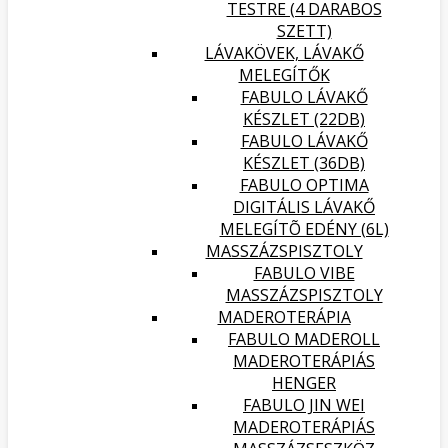
TESTRE (4 DARABOS
SZETT)
LÁVAKÖVEK, LÁVAKŐ
MELEGÍTŐK
FABULO LÁVAKŐ
KÉSZLET (22DB)
FABULO LÁVAKŐ
KÉSZLET (36DB)
FABULO OPTIMA
DIGITÁLIS LÁVAKŐ
MELEGÍTÕ EDÉNY (6L)
MASSZÁZSPISZTOLY
FABULO VIBE
MASSZÁZSPISZTOLY
MADEROTERÁPIA
FABULO MADEROLL
MADEROTERÁPIÁS
HENGER
FABULO JIN WEI
MADEROTERÁPIÁS