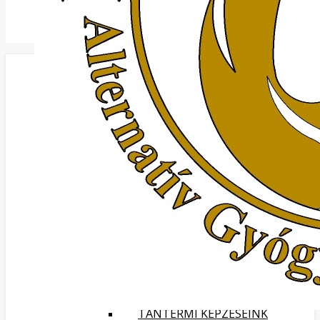
KEZDŐOLDAL
BEMUTATKOZÁS
OKTATÓINK
PARTNEREINK:
KÉPGALÉRIA
KAPCSOLAT
MÉDIA MEGJELENÉSEK
INTERJÚ A FŐNIX MASSZÁZS
ALTERNATÍV GYÓGYMÓDOK ÉS
KÉPZÉSEK OKTATÓIVAL A
SZOLNOK TV ELIXÍR 2020.06.23.
MŰSORÁBAN.
TANFOLYAMOK
ADATKEZELÉSI TÁJÉKOZTATÓ
KÉPZÉSI SZERZŐDÉS
MASSZÁZS KÉPZÉSEK
TANTERMI KÉPZÉSEINK