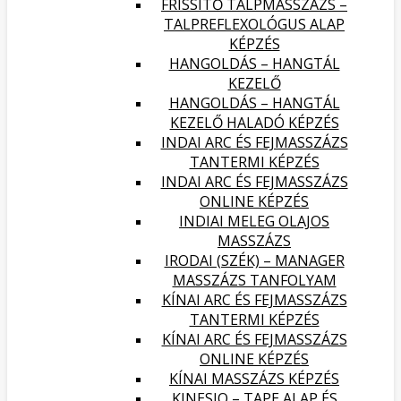
FRISSÍTŐ TALPMASSZÁZS –
TALPREFLEXOLÓGUS ALAP
KÉPZÉS
HANGOLDÁS – HANGTÁL
KEZELŐ
HANGOLDÁS – HANGTÁL
KEZELŐ HALADÓ KÉPZÉS
INDAI ARC ÉS FEJMASSZÁZS
TANTERMI KÉPZÉS
INDAI ARC ÉS FEJMASSZÁZS
ONLINE KÉPZÉS
INDIAI MELEG OLAJOS
MASSZÁZS
IRODAI (SZÉK) – MANAGER
MASSZÁZS TANFOLYAM
KÍNAI ARC ÉS FEJMASSZÁZS
TANTERMI KÉPZÉS
KÍNAI ARC ÉS FEJMASSZÁZS
ONLINE KÉPZÉS
KÍNAI MASSZÁZS KÉPZÉS
KINESIO – TAPE ALAP ÉS