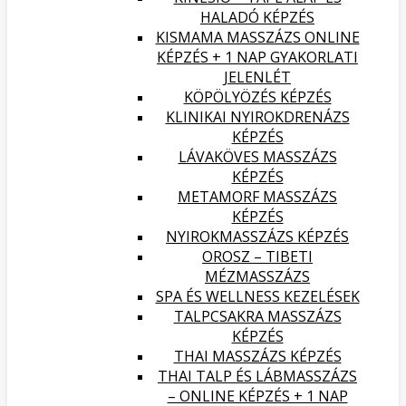
HALADÓ KÉPZÉS
KISMAMA MASSZÁZS ONLINE
KÉPZÉS + 1 NAP GYAKORLATI
JELENLÉT
KÖPÖLYÖZÉS KÉPZÉS
KLINIKAI NYIROKDRENÁZS
KÉPZÉS
LÁVAKÖVES MASSZÁZS
KÉPZÉS
METAMORF MASSZÁZS
KÉPZÉS
NYIROKMASSZÁZS KÉPZÉS
OROSZ – TIBETI
MÉZMASSZÁZS
SPA ÉS WELLNESS KEZELÉSEK
TALPCSAKRA MASSZÁZS
KÉPZÉS
THAI MASSZÁZS KÉPZÉS
THAI TALP ÉS LÁBMASSZÁZS
– ONLINE KÉPZÉS + 1 NAP