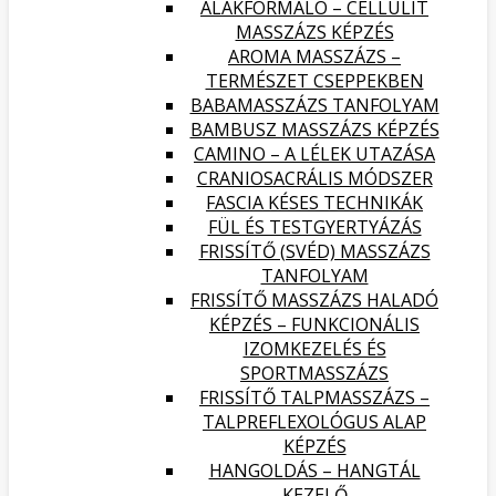
ALAKFORMÁLÓ – CELLULIT
MASSZÁZS KÉPZÉS
AROMA MASSZÁZS –
TERMÉSZET CSEPPEKBEN
BABAMASSZÁZS TANFOLYAM
BAMBUSZ MASSZÁZS KÉPZÉS
CAMINO – A LÉLEK UTAZÁSA
CRANIOSACRÁLIS MÓDSZER
FASCIA KÉSES TECHNIKÁK
FÜL ÉS TESTGYERTYÁZÁS
FRISSÍTŐ (SVÉD) MASSZÁZS
TANFOLYAM
FRISSÍTŐ MASSZÁZS HALADÓ
KÉPZÉS – FUNKCIONÁLIS
IZOMKEZELÉS ÉS
SPORTMASSZÁZS
FRISSÍTŐ TALPMASSZÁZS –
TALPREFLEXOLÓGUS ALAP
KÉPZÉS
HANGOLDÁS – HANGTÁL
KEZELŐ