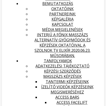
BEMUTATKOZÁS
OKTATÓINK
PARTNEREINK:
KÉPGALÉRIA
KAPCSOLAT
MÉDIA MEGJELENÉSEK
INTERJÚ A FŐNIX MASSZÁZS
ALTERNATÍV GYÓGYMÓDOK ÉS
KÉPZÉSEK OKTATÓIVAL A
SZOLNOK TV ELIXÍR 2020.06.23.
MŰSORÁBAN.
TANFOLYAMOK
ADATKEZELÉSI TÁJÉKOZTATÓ
KÉPZÉSI SZERZŐDÉS
MASSZÁZS KÉPZÉSEK
TANTERMI KÉPZÉSEINK
ÍZELÍTŐ VIDEÓK KÉPZÉSEINK
MEGISMERÉSÉHEZ
ACCESS BARS
ACCESS FACELIFT