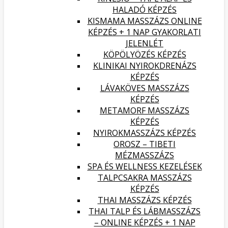
HALADÓ KÉPZÉS
KISMAMA MASSZÁZS ONLINE
KÉPZÉS + 1 NAP GYAKORLATI
JELENLÉT
KÖPÖLYÖZÉS KÉPZÉS
KLINIKAI NYIROKDRENÁZS
KÉPZÉS
LÁVAKÖVES MASSZÁZS
KÉPZÉS
METAMORF MASSZÁZS
KÉPZÉS
NYIROKMASSZÁZS KÉPZÉS
OROSZ – TIBETI
MÉZMASSZÁZS
SPA ÉS WELLNESS KEZELÉSEK
TALPCSAKRA MASSZÁZS
KÉPZÉS
THAI MASSZÁZS KÉPZÉS
THAI TALP ÉS LÁBMASSZÁZS
– ONLINE KÉPZÉS + 1 NAP