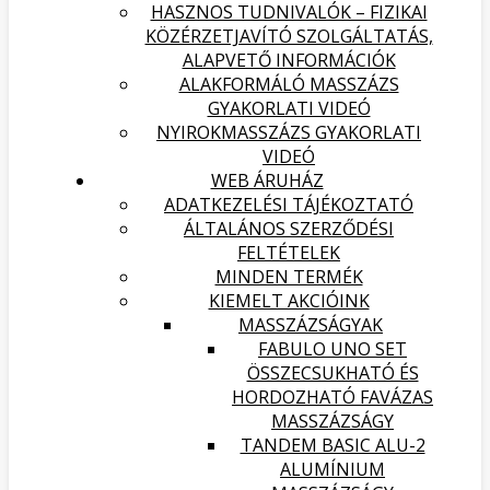
HASZNOS TUDNIVALÓK – FIZIKAI
KÖZÉRZETJAVÍTÓ SZOLGÁLTATÁS,
ALAPVETŐ INFORMÁCIÓK
ALAKFORMÁLÓ MASSZÁZS
GYAKORLATI VIDEÓ
NYIROKMASSZÁZS GYAKORLATI
VIDEÓ
WEB ÁRUHÁZ
ADATKEZELÉSI TÁJÉKOZTATÓ
ÁLTALÁNOS SZERZŐDÉSI
FELTÉTELEK
MINDEN TERMÉK
KIEMELT AKCIÓINK
MASSZÁZSÁGYAK
FABULO UNO SET
ÖSSZECSUKHATÓ ÉS
HORDOZHATÓ FAVÁZAS
MASSZÁZSÁGY
TANDEM BASIC ALU-2
ALUMÍNIUM