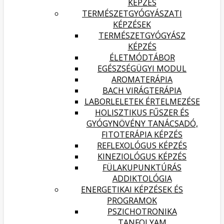
KÉPZÉS
TERMÉSZETGYÓGYÁSZATI
KÉPZÉSEK
TERMÉSZETGYÓGYÁSZ
KÉPZÉS
ÉLETMÓDTÁBOR
EGÉSZSÉGÜGYI MODUL
AROMATERÁPIA
BACH VIRÁGTERÁPIA
LABORLELETEK ÉRTELMEZÉSE
HOLISZTIKUS FŰSZER ÉS
GYÓGYNÖVÉNY TANÁCSADÓ,
FITOTERÁPIA KÉPZÉS
REFLEXOLÓGUS KÉPZÉS
KINEZIOLÓGUS KÉPZÉS
FÜLAKUPUNKTÚRÁS
ADDIKTOLÓGIA
ENERGETIKAI KÉPZÉSEK ÉS
PROGRAMOK
PSZICHOTRONIKA
TANFOLYAM