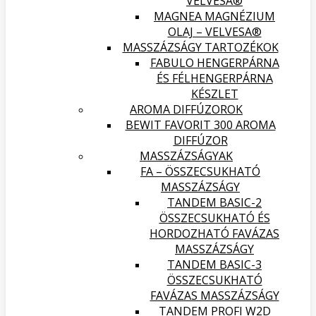
VELVESA®
MAGNEA MAGNÉZIUM
OLAJ – VELVESA®
MASSZÁZSÁGY TARTOZÉKOK
FABULO HENGERPÁRNA
ÉS FÉLHENGERPÁRNA
KÉSZLET
AROMA DIFFÚZOROK
BEWIT FAVORIT 300 AROMA
DIFFÚZOR
MASSZÁZSÁGYAK
FA – ÖSSZECSUKHATÓ
MASSZÁZSÁGY
TANDEM BASIC-2
ÖSSZECSUKHATÓ ÉS
HORDOZHATÓ FAVÁZAS
MASSZÁZSÁGY
TANDEM BASIC-3
ÖSSZECSUKHATÓ
FAVÁZAS MASSZÁZSÁGY
TANDEM PROFI W2D