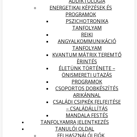
ADDIKTOLÓGIA
ENERGETIKAI KÉPZÉSEK ÉS
PROGRAMOK
PSZICHOTRONIKA
TANFOLYAM
REIKI
ANGYALKOMMUNIKÁCIÓ
TANFOLYAM
KVANTUM MÁTRIX TEREMTŐ
ÈRINTÉS
ÉLETÜNK TÖRTÉNETE –
ÖNISMERETI UTAZÁS
PROGRAMOK
CSOPORTOS DOBKÉSZÍTÉS
ARIKÁNNAL
CSALÁDI CSIPKÉK FELFEJTÉSE
– CSALÁDÁLLÍTÁS
MANDALA FESTÉS
TANFOLYAMRA JELENTKEZÉS
TANULÓI OLDAL
FELHASZNÁLÓI FIÓK