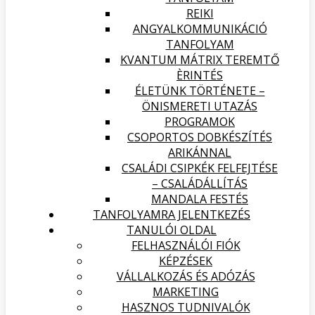
REIKI
ANGYALKOMMUNIKÁCIÓ
TANFOLYAM
KVANTUM MÁTRIX TEREMTŐ
ÈRINTÉS
ÉLETÜNK TÖRTÉNETE –
ÖNISMERETI UTAZÁS
PROGRAMOK
CSOPORTOS DOBKÉSZÍTÉS
ARIKÁNNAL
CSALÁDI CSIPKÉK FELFEJTÉSE
– CSALÁDÁLLÍTÁS
MANDALA FESTÉS
TANFOLYAMRA JELENTKEZÉS
TANULÓI OLDAL
FELHASZNÁLÓI FIÓK
KÉPZÉSEK
VÁLLALKOZÁS ÉS ADÓZÁS
MARKETING
HASZNOS TUDNIVALÓK