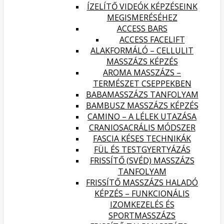
ÍZELÍTŐ VIDEÓK KÉPZÉSEINK
MEGISMERÉSÉHEZ
ACCESS BARS
ACCESS FACELIFT
ALAKFORMÁLÓ – CELLULIT
MASSZÁZS KÉPZÉS
AROMA MASSZÁZS –
TERMÉSZET CSEPPEKBEN
BABAMASSZÁZS TANFOLYAM
BAMBUSZ MASSZÁZS KÉPZÉS
CAMINO – A LÉLEK UTAZÁSA
CRANIOSACRÁLIS MÓDSZER
FASCIA KÉSES TECHNIKÁK
FÜL ÉS TESTGYERTYÁZÁS
FRISSÍTŐ (SVÉD) MASSZÁZS
TANFOLYAM
FRISSÍTŐ MASSZÁZS HALADÓ
KÉPZÉS – FUNKCIONÁLIS
IZOMKEZELÉS ÉS
SPORTMASSZÁZS