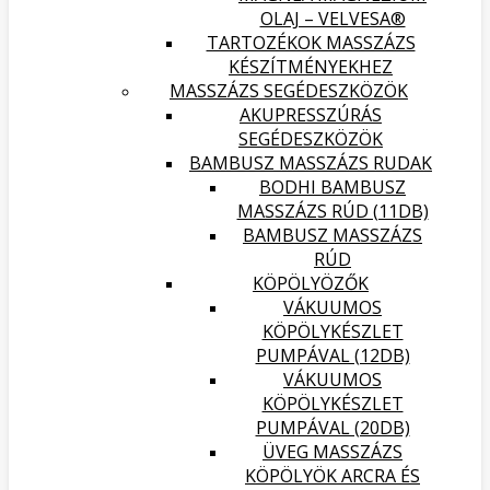
OLAJ – VELVESA®
TARTOZÉKOK MASSZÁZS
KÉSZÍTMÉNYEKHEZ
MASSZÁZS SEGÉDESZKÖZÖK
AKUPRESSZÚRÁS
SEGÉDESZKÖZÖK
BAMBUSZ MASSZÁZS RUDAK
BODHI BAMBUSZ
MASSZÁZS RÚD (11DB)
BAMBUSZ MASSZÁZS
RÚD
KÖPÖLYÖZŐK
VÁKUUMOS
KÖPÖLYKÉSZLET
PUMPÁVAL (12DB)
VÁKUUMOS
KÖPÖLYKÉSZLET
PUMPÁVAL (20DB)
ÜVEG MASSZÁZS
KÖPÖLYÖK ARCRA ÉS