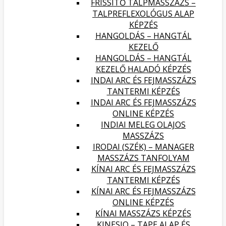
FRISSÍTŐ TALPMASSZÁZS –
TALPREFLEXOLÓGUS ALAP
KÉPZÉS
HANGOLDÁS – HANGTÁL
KEZELŐ
HANGOLDÁS – HANGTÁL
KEZELŐ HALADÓ KÉPZÉS
INDAI ARC ÉS FEJMASSZÁZS
TANTERMI KÉPZÉS
INDAI ARC ÉS FEJMASSZÁZS
ONLINE KÉPZÉS
INDIAI MELEG OLAJOS
MASSZÁZS
IRODAI (SZÉK) – MANAGER
MASSZÁZS TANFOLYAM
KÍNAI ARC ÉS FEJMASSZÁZS
TANTERMI KÉPZÉS
KÍNAI ARC ÉS FEJMASSZÁZS
ONLINE KÉPZÉS
KÍNAI MASSZÁZS KÉPZÉS
KINESIO – TAPE ALAP ÉS