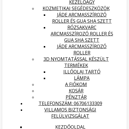
KEZELŐÁGY
KOZMETIKAI SEGÉDESZKÖZÖK
JÁDE ARCMASSZÍROZÓ
ROLLER ÉS GUA SHA SZETT
RÓZSAKVARC
ARCMASSZÍROZÓ ROLLER ÉS
GUA SHA SZETT
JÁDE ARCMASSZÍROZÓ
ROLLER
3D NYOMTATÁSSAL KÉSZÜLT
TERMÉKEK
ILLÓOLAJ TARTÓ
LÁMPA
A FIÓKOM
KOSÁR
PÉNZTÁR
TELEFONSZÁM: 06706133309
VILLAMOS BIZTONSÁGI
FELÜLVIZSGÁLAT
KEZDŐOLDAL