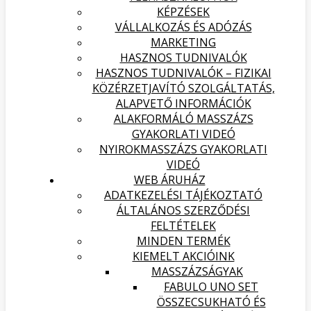
KÉPZÉSEK
VÁLLALKOZÁS ÉS ADÓZÁS
MARKETING
HASZNOS TUDNIVALÓK
HASZNOS TUDNIVALÓK – FIZIKAI
KÖZÉRZETJAVÍTÓ SZOLGÁLTATÁS,
ALAPVETŐ INFORMÁCIÓK
ALAKFORMÁLÓ MASSZÁZS
GYAKORLATI VIDEÓ
NYIROKMASSZÁZS GYAKORLATI
VIDEÓ
WEB ÁRUHÁZ
ADATKEZELÉSI TÁJÉKOZTATÓ
ÁLTALÁNOS SZERZŐDÉSI
FELTÉTELEK
MINDEN TERMÉK
KIEMELT AKCIÓINK
MASSZÁZSÁGYAK
FABULO UNO SET
ÖSSZECSUKHATÓ ÉS