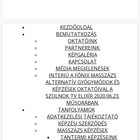
KEZDŐOLDAL
BEMUTATKOZÁS
OKTATÓINK
PARTNEREINK:
KÉPGALÉRIA
KAPCSOLAT
MÉDIA MEGJELENÉSEK
INTERJÚ A FŐNIX MASSZÁZS
ALTERNATÍV GYÓGYMÓDOK ÉS
KÉPZÉSEK OKTATÓIVAL A
SZOLNOK TV ELIXÍR 2020.06.23.
MŰSORÁBAN.
TANFOLYAMOK
ADATKEZELÉSI TÁJÉKOZTATÓ
KÉPZÉSI SZERZŐDÉS
MASSZÁZS KÉPZÉSEK
TANTERMI KÉPZÉSEINK