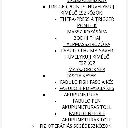
MASSZÁZSESZKÖZ
TRIGGER POINTS, HÜVELYKUJJ
KÍMÉLŐ ESZKÖZÖK
THERA-PRESS A TRIGGER
PONTOK
MASSZÍROZÁSÁRA
BODHI THAI
TALPMASSZÍROZÓ FA
FABULO THUMB-SAVER
HÜVELYKUJJ KÍMÉLŐ
ESZKÖZ
MASSZŐRÖKNEK
FASCIA KÉSEK
FABULO FISH FASCIA KÉS
FABULO BIRD FASCIA KÉS
AKUPUNKTÚRA
FABULO PEN
AKUPUNKTÚRÁS TOLL
FABULO NEEDLE
AKUPUNKTÚRÁS TOLL
FIZIOTERÁPIÁS SEGÉDESZKÖZÖK