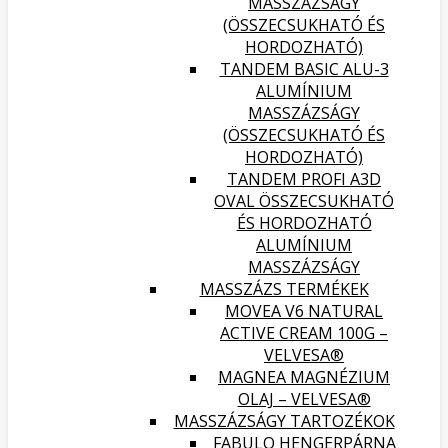
MASSZÁZSÁGY
(ÖSSZECSUKHATÓ ÉS
HORDOZHATÓ)
TANDEM BASIC ALU-3
ALUMÍNIUM
MASSZÁZSÁGY
(ÖSSZECSUKHATÓ ÉS
HORDOZHATÓ)
TANDEM PROFI A3D
OVAL ÖSSZECSUKHATÓ
ÉS HORDOZHATÓ
ALUMÍNIUM
MASSZÁZSÁGY
MASSZÁZS TERMÉKEK
MOVEA V6 NATURAL
ACTIVE CREAM 100G –
VELVESA®
MAGNEA MAGNÉZIUM
OLAJ – VELVESA®
MASSZÁZSÁGY TARTOZÉKOK
FABULO HENGERPÁRNA