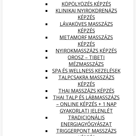
KÖPÖLYÖZÉS KÉPZÉS
KLINIKAI NYIROKDRENÁZS
KÉPZÉS
LÁVAKÖVES MASSZÁZS
KÉPZÉS
METAMORF MASSZÁZS
KÉPZÉS
NYIROKMASSZÁZS KÉPZÉS
OROSZ – TIBETI
MÉZMASSZÁZS
SPA ÉS WELLNESS KEZELÉSEK
TALPCSAKRA MASSZÁZS
KÉPZÉS
THAI MASSZÁZS KÉPZÉS
THAI TALP ÉS LÁBMASSZÁZS
– ONLINE KÉPZÉS + 1 NAP
GYAKORLATI JELENLÉT
TRADICIONÁLIS
ENERGIAGYÓGYÁSZAT
TRIGGERPONT MASSZÁZS