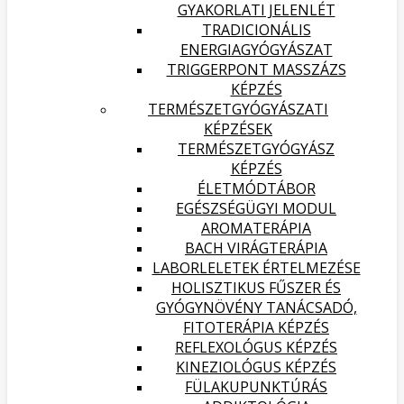
GYAKORLATI JELENLÉT
TRADICIONÁLIS
ENERGIAGYÓGYÁSZAT
TRIGGERPONT MASSZÁZS
KÉPZÉS
TERMÉSZETGYÓGYÁSZATI
KÉPZÉSEK
TERMÉSZETGYÓGYÁSZ
KÉPZÉS
ÉLETMÓDTÁBOR
EGÉSZSÉGÜGYI MODUL
AROMATERÁPIA
BACH VIRÁGTERÁPIA
LABORLELETEK ÉRTELMEZÉSE
HOLISZTIKUS FŰSZER ÉS
GYÓGYNÖVÉNY TANÁCSADÓ,
FITOTERÁPIA KÉPZÉS
REFLEXOLÓGUS KÉPZÉS
KINEZIOLÓGUS KÉPZÉS
FÜLAKUPUNKTÚRÁS