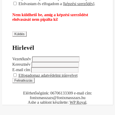
Elolvastam és elfogadom a [
képzési szerződés
].
Nem küldhető be, amíg a képzési szerződést
elolvasását nem pipálta ki!
Hirlevél
Vezetéknév
Keresztnév
E-mail cím
Elfogadomaz adatvédelmi irányelvet
Elérhetőségünk: 06706133309 e-mail cím:
fonixmasszazs@fonixmasszazs.hu
Ashe a sablont készítette:
WP Royal
.
Bejelentkezés