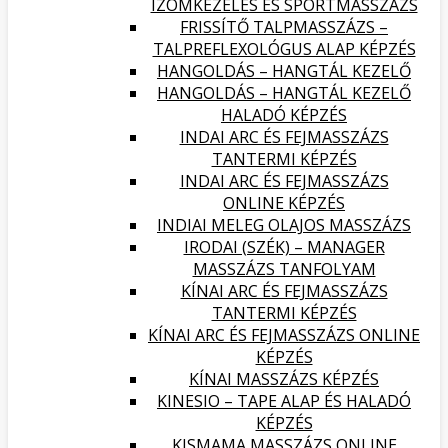
IZOMKEZELÉS ÉS SPORTMASSZÁZS
FRISSÍTŐ TALPMASSZÁZS –
TALPREFLEXOLÓGUS ALAP KÉPZÉS
HANGOLDÁS – HANGTÁL KEZELŐ
HANGOLDÁS – HANGTÁL KEZELŐ
HALADÓ KÉPZÉS
INDAI ARC ÉS FEJMASSZÁZS
TANTERMI KÉPZÉS
INDAI ARC ÉS FEJMASSZÁZS
ONLINE KÉPZÉS
INDIAI MELEG OLAJOS MASSZÁZS
IRODAI (SZÉK) – MANAGER
MASSZÁZS TANFOLYAM
KÍNAI ARC ÉS FEJMASSZÁZS
TANTERMI KÉPZÉS
KÍNAI ARC ÉS FEJMASSZÁZS ONLINE
KÉPZÉS
KÍNAI MASSZÁZS KÉPZÉS
KINESIO – TAPE ALAP ÉS HALADÓ
KÉPZÉS
KISMAMA MASSZÁZS ONLINE