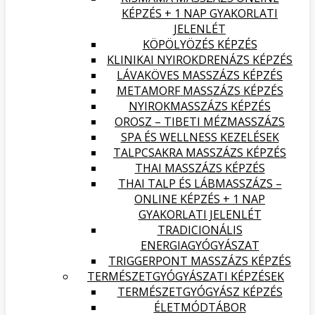
KÉPZÉS + 1 NAP GYAKORLATI
JELENLÉT
KÖPÖLYÖZÉS KÉPZÉS
KLINIKAI NYIROKDRENÁZS KÉPZÉS
LÁVAKÖVES MASSZÁZS KÉPZÉS
METAMORF MASSZÁZS KÉPZÉS
NYIROKMASSZÁZS KÉPZÉS
OROSZ – TIBETI MÉZMASSZÁZS
SPA ÉS WELLNESS KEZELÉSEK
TALPCSAKRA MASSZÁZS KÉPZÉS
THAI MASSZÁZS KÉPZÉS
THAI TALP ÉS LÁBMASSZÁZS –
ONLINE KÉPZÉS + 1 NAP
GYAKORLATI JELENLÉT
TRADICIONÁLIS
ENERGIAGYÓGYÁSZAT
TRIGGERPONT MASSZÁZS KÉPZÉS
TERMÉSZETGYÓGYÁSZATI KÉPZÉSEK
TERMÉSZETGYÓGYÁSZ KÉPZÉS
ÉLETMÓDTÁBOR