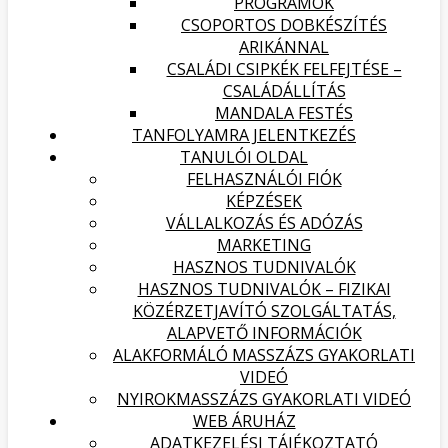
PROGRAMOK
CSOPORTOS DOBKÉSZÍTÉS
ARIKÁNNAL
CSALÁDI CSIPKÉK FELFEJTÉSE –
CSALÁDÁLLÍTÁS
MANDALA FESTÉS
TANFOLYAMRA JELENTKEZÉS
TANULÓI OLDAL
FELHASZNÁLÓI FIÓK
KÉPZÉSEK
VÁLLALKOZÁS ÉS ADÓZÁS
MARKETING
HASZNOS TUDNIVALÓK
HASZNOS TUDNIVALÓK – FIZIKAI
KÖZÉRZETJAVÍTÓ SZOLGÁLTATÁS,
ALAPVETŐ INFORMÁCIÓK
ALAKFORMÁLÓ MASSZÁZS GYAKORLATI
VIDEÓ
NYIROKMASSZÁZS GYAKORLATI VIDEÓ
WEB ÁRUHÁZ
ADATKEZELÉSI TÁJÉKOZTATÓ