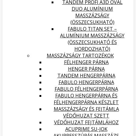
TANDEM PROFI A3D OVAL
DUO ALUMÍNIUM
MASSZÁZSÁGY
(ÖSSZECSUKHATÓ)
FABULO TITAN SET –
ALUMÍNIUM MASSZÁZSÁGY
(ÖSSZECSUKHATÓ ÉS
HORDOZHATÓ)
MASSZÁZSÁGY TARTOZÉKOK
FÉLHENGER PÁRNA
HENGER PÁRNA
TANDEM HENGERPÁRNA
FABULO HENGERPÁRNA
FABULO FÉLHENGERPÁRNA
FABULO HENGERPÁRNA ÉS
FÉLHENGERPÁRNA KÉSZLET
MASSZÁZSÁGY ÉS FEJTÁMLA
VÉDŐHUZAT SZETT
VÉDŐHUZAT FEJTÁMLÁHOZ
ACUPRIME SU-JOK
AKUPRESSZÚRÁS MASSZÁZS