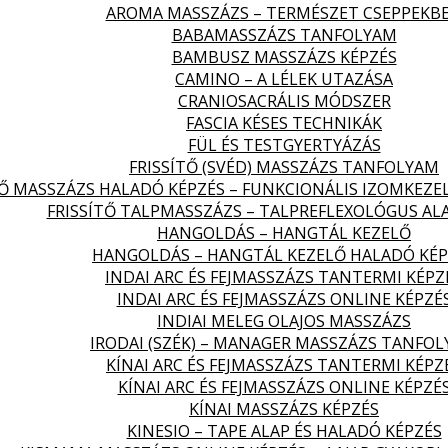
AROMA MASSZÁZS – TERMÉSZET CSEPPEKB
BABAMASSZÁZS TANFOLYAM
BAMBUSZ MASSZÁZS KÉPZÉS
CAMINO – A LÉLEK UTAZÁSA
CRANIOSACRÁLIS MÓDSZER
FASCIA KÉSES TECHNIKÁK
FÜL ÉS TESTGYERTYÁZÁS
FRISSÍTŐ (SVÉD) MASSZÁZS TANFOLYAM
TŐ MASSZÁZS HALADÓ KÉPZÉS – FUNKCIONÁLIS IZOMKEZE
FRISSÍTŐ TALPMASSZÁZS – TALPREFLEXOLÓGUS AL
HANGOLDÁS – HANGTÁL KEZELŐ
HANGOLDÁS – HANGTÁL KEZELŐ HALADÓ KÉP
INDAI ARC ÉS FEJMASSZÁZS TANTERMI KÉPZ
INDAI ARC ÉS FEJMASSZÁZS ONLINE KÉPZÉ
INDIAI MELEG OLAJOS MASSZÁZS
IRODAI (SZÉK) – MANAGER MASSZÁZS TANFO
KÍNAI ARC ÉS FEJMASSZÁZS TANTERMI KÉPZ
KÍNAI ARC ÉS FEJMASSZÁZS ONLINE KÉPZÉ
KÍNAI MASSZÁZS KÉPZÉS
KINESIO – TAPE ALAP ÉS HALADÓ KÉPZÉS