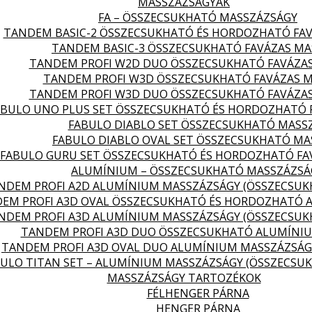
MASSZÁZSÁGYAK
FA – ÖSSZECSUKHATÓ MASSZÁZSÁGY
TANDEM BASIC-2 ÖSSZECSUKHATÓ ÉS HORDOZHATÓ FA
TANDEM BASIC-3 ÖSSZECSUKHATÓ FAVÁZAS MA
TANDEM PROFI W2D DUO ÖSSZECSUKHATÓ FAVÁZA
TANDEM PROFI W3D ÖSSZECSUKHATÓ FAVÁZAS 
TANDEM PROFI W3D DUO ÖSSZECSUKHATÓ FAVÁZA
ABULO UNO PLUS SET ÖSSZECSUKHATÓ ÉS HORDOZHATÓ 
FABULO DIABLO SET ÖSSZECSUKHATÓ MASS
FABULO DIABLO OVAL SET ÖSSZECSUKHATÓ MA
FABULO GURU SET ÖSSZECSUKHATÓ ÉS HORDOZHATÓ FA
ALUMÍNIUM – ÖSSZECSUKHATÓ MASSZÁZSÁ
NDEM PROFI A2D ALUMÍNIUM MASSZÁZSÁGY (ÖSSZECSU
EM PROFI A3D OVAL ÖSSZECSUKHATÓ ÉS HORDOZHATÓ 
NDEM PROFI A3D ALUMÍNIUM MASSZÁZSÁGY (ÖSSZECSU
TANDEM PROFI A3D DUO ÖSSZECSUKHATÓ ALUMÍNI
TANDEM PROFI A3D OVAL DUO ALUMÍNIUM MASSZÁZSÁG
ULO TITAN SET – ALUMÍNIUM MASSZÁZSÁGY (ÖSSZECSU
MASSZÁZSÁGY TARTOZÉKOK
FÉLHENGER PÁRNA
HENGER PÁRNA