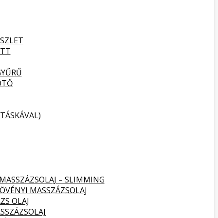
SZLET
ETT
GYŰRŰ
ÖTŐ
TÁSKÁVAL)
 MASSZÁZSOLAJ – SLIMMING
NÖVÉNYI MASSZÁZSOLAJ
ZS OLAJ
SSZÁZSOLAJ