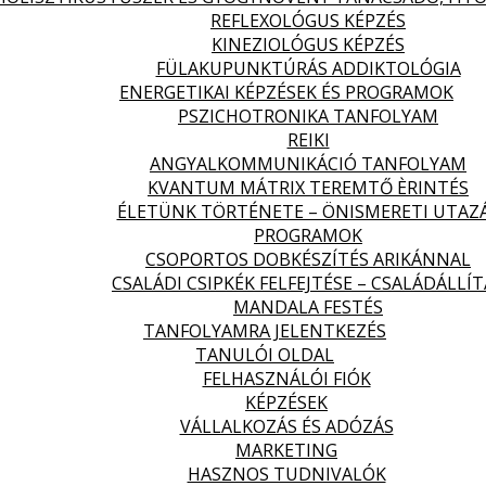
REFLEXOLÓGUS KÉPZÉS
KINEZIOLÓGUS KÉPZÉS
FÜLAKUPUNKTÚRÁS ADDIKTOLÓGIA
ENERGETIKAI KÉPZÉSEK ÉS PROGRAMOK
PSZICHOTRONIKA TANFOLYAM
REIKI
ANGYALKOMMUNIKÁCIÓ TANFOLYAM
KVANTUM MÁTRIX TEREMTŐ ÈRINTÉS
ÉLETÜNK TÖRTÉNETE – ÖNISMERETI UTAZ
PROGRAMOK
CSOPORTOS DOBKÉSZÍTÉS ARIKÁNNAL
CSALÁDI CSIPKÉK FELFEJTÉSE – CSALÁDÁLLÍT
MANDALA FESTÉS
TANFOLYAMRA JELENTKEZÉS
TANULÓI OLDAL
FELHASZNÁLÓI FIÓK
KÉPZÉSEK
VÁLLALKOZÁS ÉS ADÓZÁS
MARKETING
HASZNOS TUDNIVALÓK