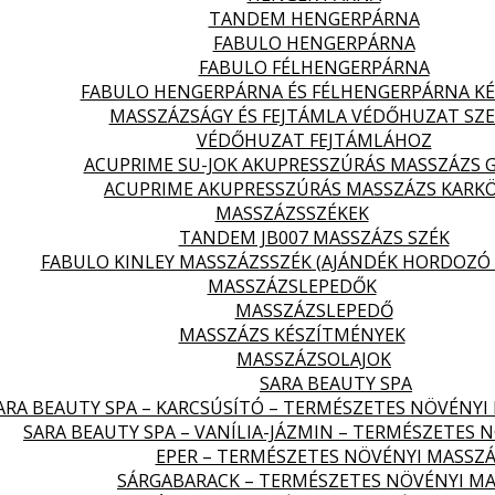
TANDEM HENGERPÁRNA
FABULO HENGERPÁRNA
FABULO FÉLHENGERPÁRNA
FABULO HENGERPÁRNA ÉS FÉLHENGERPÁRNA KÉ
MASSZÁZSÁGY ÉS FEJTÁMLA VÉDŐHUZAT SZ
VÉDŐHUZAT FEJTÁMLÁHOZ
ACUPRIME SU-JOK AKUPRESSZÚRÁS MASSZÁZS 
ACUPRIME AKUPRESSZÚRÁS MASSZÁZS KARK
MASSZÁZSSZÉKEK
TANDEM JB007 MASSZÁZS SZÉK
FABULO KINLEY MASSZÁZSSZÉK (AJÁNDÉK HORDOZÓ 
MASSZÁZSLEPEDŐK
MASSZÁZSLEPEDŐ
MASSZÁZS KÉSZÍTMÉNYEK
MASSZÁZSOLAJOK
SARA BEAUTY SPA
ARA BEAUTY SPA – KARCSÚSÍTÓ – TERMÉSZETES NÖVÉNYI
SARA BEAUTY SPA – VANÍLIA-JÁZMIN – TERMÉSZETES 
EPER – TERMÉSZETES NÖVÉNYI MASSZÁ
SÁRGABARACK – TERMÉSZETES NÖVÉNYI MA