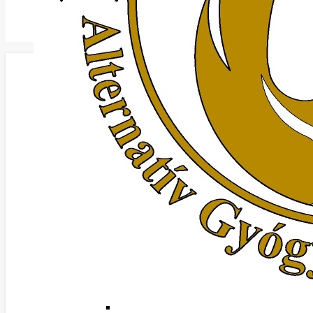
INTERJÚ A FŐNIX MASSZÁZS A