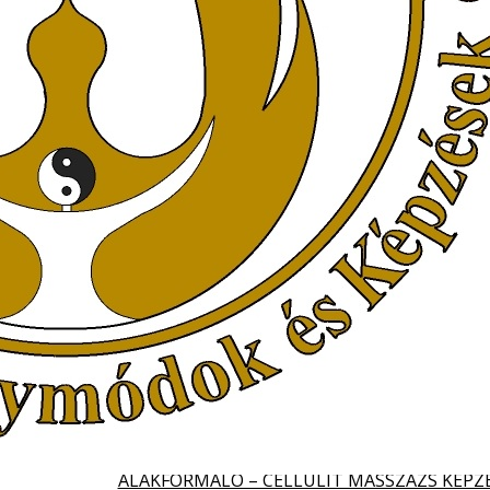
KEZDŐOLDAL
BEMUTATKOZÁS
OKTATÓINK
PARTNEREINK:
KÉPGALÉRIA
KAPCSOLAT
MÉDIA MEGJELENÉSEK
LTERNATÍV GYÓGYMÓDOK ÉS KÉPZÉSEK OKTATÓIVAL A SZOL
TANFOLYAMOK
ADATKEZELÉSI TÁJÉKOZTATÓ
KÉPZÉSI SZERZŐDÉS
MASSZÁZS KÉPZÉSEK
TANTERMI KÉPZÉSEINK
ÍZELÍTŐ VIDEÓK KÉPZÉSEINK MEGISMERÉSÉ
ACCESS BARS
ACCESS FACELIFT
ALAKFORMÁLÓ – CELLULIT MASSZÁZS KÉPZ