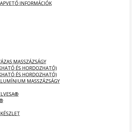
ALAPVETŐ INFORMÁCIÓK
VÁZAS MASSZÁZSÁGY
UKHATÓ ÉS HORDOZHATÓ)
UKHATÓ ÉS HORDOZHATÓ)
ALUMÍNIUM MASSZÁZSÁGY
ELVESA®
A®
 KÉSZLET