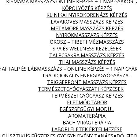
KISMAMA MASSZÁZS ONLINE KÉPZÉS + 1 NAP GYAKORL
KÖPÖLYÖZÉS KÉPZÉS
KLINIKAI NYIROKDRENÁZS KÉPZÉS
LÁVAKÖVES MASSZÁZS KÉPZÉS
METAMORF MASSZÁZS KÉPZÉS
NYIROKMASSZÁZS KÉPZÉS
OROSZ – TIBETI MÉZMASSZÁZS
SPA ÉS WELLNESS KEZELÉSEK
TALPCSAKRA MASSZÁZS KÉPZÉS
THAI MASSZÁZS KÉPZÉS
HAI TALP ÉS LÁBMASSZÁZS – ONLINE KÉPZÉS + 1 NAP GYA
TRADICIONÁLIS ENERGIAGYÓGYÁSZAT
TRIGGERPONT MASSZÁZS KÉPZÉS
TERMÉSZETGYÓGYÁSZATI KÉPZÉSEK
TERMÉSZETGYÓGYÁSZ KÉPZÉS
ÉLETMÓDTÁBOR
EGÉSZSÉGÜGYI MODUL
AROMATERÁPIA
BACH VIRÁGTERÁPIA
LABORLELETEK ÉRTELMEZÉSE
HOLISZTIKUS FŰSZER ÉS GYÓGYNÖVÉNY TANÁCSADÓ, FITO