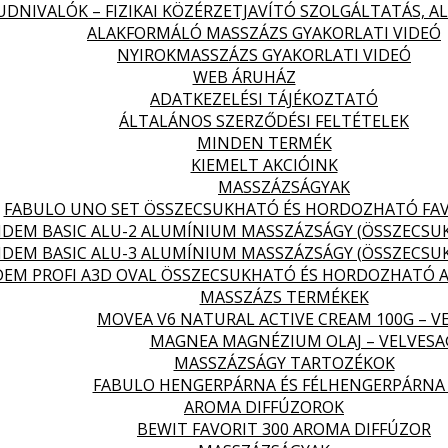
DNIVALÓK – FIZIKAI KÖZÉRZETJAVÍTÓ SZOLGÁLTATÁS, 
ALAKFORMÁLÓ MASSZÁZS GYAKORLATI VIDEÓ
NYIROKMASSZÁZS GYAKORLATI VIDEÓ
WEB ÁRUHÁZ
ADATKEZELÉSI TÁJÉKOZTATÓ
ÁLTALÁNOS SZERZŐDÉSI FELTÉTELEK
MINDEN TERMÉK
KIEMELT AKCIÓINK
MASSZÁZSÁGYAK
FABULO UNO SET ÖSSZECSUKHATÓ ÉS HORDOZHATÓ FA
DEM BASIC ALU-2 ALUMÍNIUM MASSZÁZSÁGY (ÖSSZECS
DEM BASIC ALU-3 ALUMÍNIUM MASSZÁZSÁGY (ÖSSZECS
EM PROFI A3D OVAL ÖSSZECSUKHATÓ ÉS HORDOZHATÓ 
MASSZÁZS TERMÉKEK
MOVEA V6 NATURAL ACTIVE CREAM 100G – V
MAGNEA MAGNÉZIUM OLAJ – VELVES
MASSZÁZSÁGY TARTOZÉKOK
FABULO HENGERPÁRNA ÉS FÉLHENGERPÁRNA
AROMA DIFFÚZOROK
BEWIT FAVORIT 300 AROMA DIFFÚZOR