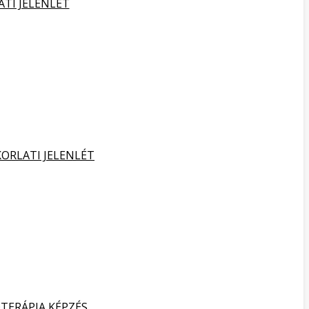
ATI JELENLÉT
KORLATI JELENLÉT
TERÁPIA KÉPZÉS