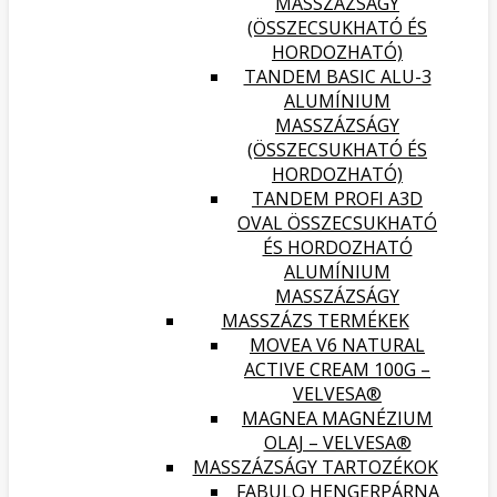
MASSZÁZSÁGY
(ÖSSZECSUKHATÓ ÉS
HORDOZHATÓ)
TANDEM BASIC ALU-3
ALUMÍNIUM
MASSZÁZSÁGY
(ÖSSZECSUKHATÓ ÉS
HORDOZHATÓ)
TANDEM PROFI A3D
OVAL ÖSSZECSUKHATÓ
ÉS HORDOZHATÓ
ALUMÍNIUM
MASSZÁZSÁGY
MASSZÁZS TERMÉKEK
MOVEA V6 NATURAL
ACTIVE CREAM 100G –
VELVESA®
MAGNEA MAGNÉZIUM
OLAJ – VELVESA®
MASSZÁZSÁGY TARTOZÉKOK
FABULO HENGERPÁRNA