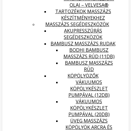
OLAJ – VELVESA®
TARTOZÉKOK MASSZÁZS
KÉSZÍTMÉNYEKHEZ
MASSZÁZS SEGÉDESZKÖZÖK
AKUPRESSZÚRÁS
SEGÉDESZKÖZÖK
BAMBUSZ MASSZÁZS RUDAK
BODHI BAMBUSZ
MASSZÁZS RÚD (11DB)
BAMBUSZ MASSZÁZS
RÚD
KÖPÖLYÖZŐK
VÁKUUMOS
KÖPÖLYKÉSZLET
PUMPÁVAL (12DB)
VÁKUUMOS
KÖPÖLYKÉSZLET
PUMPÁVAL (20DB)
ÜVEG MASSZÁZS
KÖPÖLYÖK ARCRA ÉS