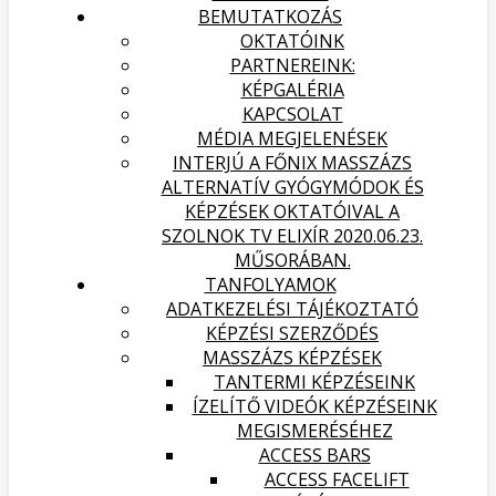
BEMUTATKOZÁS
OKTATÓINK
PARTNEREINK:
KÉPGALÉRIA
KAPCSOLAT
MÉDIA MEGJELENÉSEK
INTERJÚ A FŐNIX MASSZÁZS
ALTERNATÍV GYÓGYMÓDOK ÉS
KÉPZÉSEK OKTATÓIVAL A
SZOLNOK TV ELIXÍR 2020.06.23.
MŰSORÁBAN.
TANFOLYAMOK
ADATKEZELÉSI TÁJÉKOZTATÓ
KÉPZÉSI SZERZŐDÉS
MASSZÁZS KÉPZÉSEK
TANTERMI KÉPZÉSEINK
ÍZELÍTŐ VIDEÓK KÉPZÉSEINK
MEGISMERÉSÉHEZ
ACCESS BARS
ACCESS FACELIFT