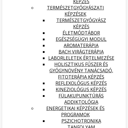
KÉPZÉS
TERMÉSZETGYÓGYÁSZATI
KÉPZÉSEK
TERMÉSZETGYÓGYÁSZ
KÉPZÉS
ÉLETMÓDTÁBOR
EGÉSZSÉGÜGYI MODUL
AROMATERÁPIA
BACH VIRÁGTERÁPIA
LABORLELETEK ÉRTELMEZÉSE
HOLISZTIKUS FŰSZER ÉS
GYÓGYNÖVÉNY TANÁCSADÓ,
FITOTERÁPIA KÉPZÉS
REFLEXOLÓGUS KÉPZÉS
KINEZIOLÓGUS KÉPZÉS
FÜLAKUPUNKTÚRÁS
ADDIKTOLÓGIA
ENERGETIKAI KÉPZÉSEK ÉS
PROGRAMOK
PSZICHOTRONIKA
TANFOLYAM