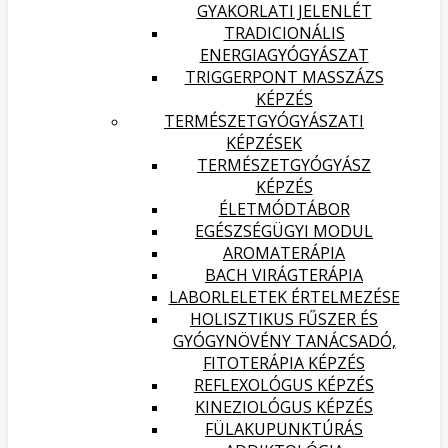
GYAKORLATI JELENLÉT
TRADICIONÁLIS
ENERGIAGYÓGYÁSZAT
TRIGGERPONT MASSZÁZS
KÉPZÉS
TERMÉSZETGYÓGYÁSZATI
KÉPZÉSEK
TERMÉSZETGYÓGYÁSZ
KÉPZÉS
ÉLETMÓDTÁBOR
EGÉSZSÉGÜGYI MODUL
AROMATERÁPIA
BACH VIRÁGTERÁPIA
LABORLELETEK ÉRTELMEZÉSE
HOLISZTIKUS FŰSZER ÉS
GYÓGYNÖVÉNY TANÁCSADÓ,
FITOTERÁPIA KÉPZÉS
REFLEXOLÓGUS KÉPZÉS
KINEZIOLÓGUS KÉPZÉS
FÜLAKUPUNKTÚRÁS