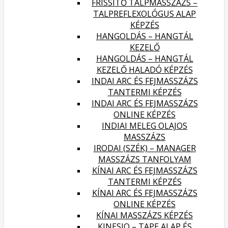
FRISSÍTŐ TALPMASSZÁZS –
TALPREFLEXOLÓGUS ALAP
KÉPZÉS
HANGOLDÁS – HANGTÁL
KEZELŐ
HANGOLDÁS – HANGTÁL
KEZELŐ HALADÓ KÉPZÉS
INDAI ARC ÉS FEJMASSZÁZS
TANTERMI KÉPZÉS
INDAI ARC ÉS FEJMASSZÁZS
ONLINE KÉPZÉS
INDIAI MELEG OLAJOS
MASSZÁZS
IRODAI (SZÉK) – MANAGER
MASSZÁZS TANFOLYAM
KÍNAI ARC ÉS FEJMASSZÁZS
TANTERMI KÉPZÉS
KÍNAI ARC ÉS FEJMASSZÁZS
ONLINE KÉPZÉS
KÍNAI MASSZÁZS KÉPZÉS
KINESIO – TAPE ALAP ÉS