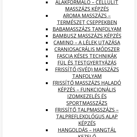
ALAKFORMÁLÓ – CELLULIT
MASSZÁZS KÉPZÉS
AROMA MASSZÁZS –
TERMÉSZET CSEPPEKBEN
BABAMASSZÁZS TANFOLYAM
BAMBUSZ MASSZÁZS KÉPZÉS
CAMINO – A LÉLEK UTAZÁSA
CRANIOSACRÁLIS MÓDSZER
FASCIA KÉSES TECHNIKÁK
FÜL ÉS TESTGYERTYÁZÁS
FRISSÍTŐ (SVÉD) MASSZÁZS
TANFOLYAM
FRISSÍTŐ MASSZÁZS HALADÓ
KÉPZÉS – FUNKCIONÁLIS
IZOMKEZELÉS ÉS
SPORTMASSZÁZS
FRISSÍTŐ TALPMASSZÁZS –
TALPREFLEXOLÓGUS ALAP
KÉPZÉS
HANGOLDÁS – HANGTÁL
KEZELŐ