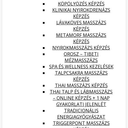
KÖPÖLYÖZÉS KÉPZÉS
KLINIKAI NYIROKDRENÁZS
KÉPZÉS
LÁVAKÖVES MASSZÁZS
KÉPZÉS
METAMORF MASSZÁZS
KÉPZÉS
NYIROKMASSZÁZS KÉPZÉS
OROSZ – TIBETI
MÉZMASSZÁZS
SPA ÉS WELLNESS KEZELÉSEK
TALPCSAKRA MASSZÁZS
KÉPZÉS
THAI MASSZÁZS KÉPZÉS
THAI TALP ÉS LÁBMASSZÁZS
– ONLINE KÉPZÉS + 1 NAP
GYAKORLATI JELENLÉT
TRADICIONÁLIS
ENERGIAGYÓGYÁSZAT
TRIGGERPONT MASSZÁZS