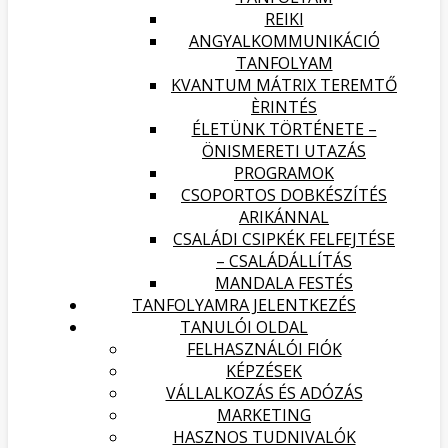
REIKI
ANGYALKOMMUNIKÁCIÓ
TANFOLYAM
KVANTUM MÁTRIX TEREMTŐ
ÈRINTÉS
ÉLETÜNK TÖRTÉNETE –
ÖNISMERETI UTAZÁS
PROGRAMOK
CSOPORTOS DOBKÉSZÍTÉS
ARIKÁNNAL
CSALÁDI CSIPKÉK FELFEJTÉSE
– CSALÁDÁLLÍTÁS
MANDALA FESTÉS
TANFOLYAMRA JELENTKEZÉS
TANULÓI OLDAL
FELHASZNÁLÓI FIÓK
KÉPZÉSEK
VÁLLALKOZÁS ÉS ADÓZÁS
MARKETING
HASZNOS TUDNIVALÓK