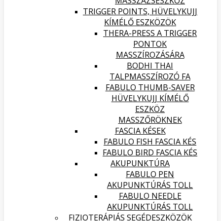
MASSZÁZSESZKÖZ
TRIGGER POINTS, HÜVELYKUJJ
KÍMÉLŐ ESZKÖZÖK
THERA-PRESS A TRIGGER
PONTOK
MASSZÍROZÁSÁRA
BODHI THAI
TALPMASSZÍROZÓ FA
FABULO THUMB-SAVER
HÜVELYKUJJ KÍMÉLŐ
ESZKÖZ
MASSZŐRÖKNEK
FASCIA KÉSEK
FABULO FISH FASCIA KÉS
FABULO BIRD FASCIA KÉS
AKUPUNKTÚRA
FABULO PEN
AKUPUNKTÚRÁS TOLL
FABULO NEEDLE
AKUPUNKTÚRÁS TOLL
FIZIOTERÁPIÁS SEGÉDESZKÖZÖK