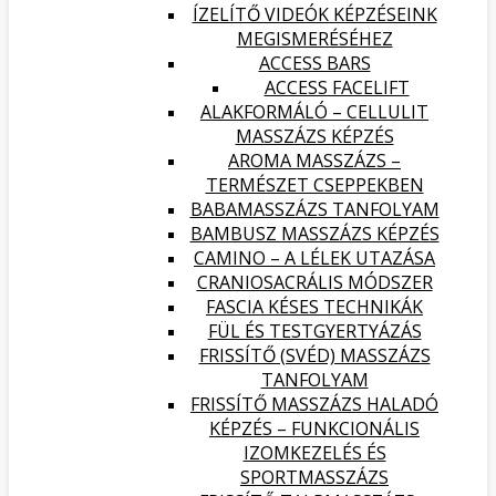
ÍZELÍTŐ VIDEÓK KÉPZÉSEINK
MEGISMERÉSÉHEZ
ACCESS BARS
ACCESS FACELIFT
ALAKFORMÁLÓ – CELLULIT
MASSZÁZS KÉPZÉS
AROMA MASSZÁZS –
TERMÉSZET CSEPPEKBEN
BABAMASSZÁZS TANFOLYAM
BAMBUSZ MASSZÁZS KÉPZÉS
CAMINO – A LÉLEK UTAZÁSA
CRANIOSACRÁLIS MÓDSZER
FASCIA KÉSES TECHNIKÁK
FÜL ÉS TESTGYERTYÁZÁS
FRISSÍTŐ (SVÉD) MASSZÁZS
TANFOLYAM
FRISSÍTŐ MASSZÁZS HALADÓ
KÉPZÉS – FUNKCIONÁLIS
IZOMKEZELÉS ÉS
SPORTMASSZÁZS