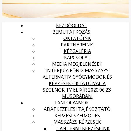
KEZDŐOLDAL
BEMUTATKOZÁS
OKTATÓINK
PARTNEREINK:
KÉPGALÉRIA
KAPCSOLAT
MÉDIA MEGJELENÉSEK
INTERJÚ A FŐNIX MASSZÁZS
ALTERNATÍV GYÓGYMÓDOK ÉS
KÉPZÉSEK OKTATÓIVAL A
SZOLNOK TV ELIXÍR 2020.06.23.
MŰSORÁBAN.
TANFOLYAMOK
ADATKEZELÉSI TÁJÉKOZTATÓ
KÉPZÉSI SZERZŐDÉS
MASSZÁZS KÉPZÉSEK
TANTERMI KÉPZÉSEINK