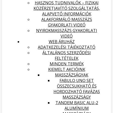
HASZNOS TUDNIVALÓK – FIZIKAI
KÖZÉRZETJAVÍTÓ SZOLGÁLTATÁS,
ALAPVETŐ INFORMÁCIÓK
ALAKFORMÁLÓ MASSZÁZS
GYAKORLATI VIDEÓ
NYIROKMASSZÁZS GYAKORLATI
VIDEÓ
WEB ÁRUHÁZ
ADATKEZELÉSI TÁJÉKOZTATÓ
ÁLTALÁNOS SZERZŐDÉSI
FELTÉTELEK
MINDEN TERMÉK
KIEMELT AKCIÓINK
MASSZÁZSÁGYAK
FABULO UNO SET
ÖSSZECSUKHATÓ ÉS
HORDOZHATÓ FAVÁZAS
MASSZÁZSÁGY
TANDEM BASIC ALU-2
ALUMÍNIUM