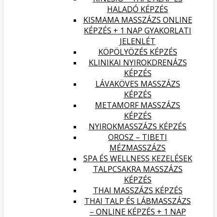
HALADÓ KÉPZÉS
KISMAMA MASSZÁZS ONLINE
KÉPZÉS + 1 NAP GYAKORLATI
JELENLÉT
KÖPÖLYÖZÉS KÉPZÉS
KLINIKAI NYIROKDRENÁZS
KÉPZÉS
LÁVAKÖVES MASSZÁZS
KÉPZÉS
METAMORF MASSZÁZS
KÉPZÉS
NYIROKMASSZÁZS KÉPZÉS
OROSZ – TIBETI
MÉZMASSZÁZS
SPA ÉS WELLNESS KEZELÉSEK
TALPCSAKRA MASSZÁZS
KÉPZÉS
THAI MASSZÁZS KÉPZÉS
THAI TALP ÉS LÁBMASSZÁZS
– ONLINE KÉPZÉS + 1 NAP