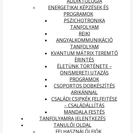
ADDIKTOLÓGIA
ENERGETIKAI KÉPZÉSEK ÉS
PROGRAMOK
PSZICHOTRONIKA
TANFOLYAM
REIKI
ANGYALKOMMUNIKÁCIÓ
TANFOLYAM
KVANTUM MÁTRIX TEREMTŐ
ÈRINTÉS
ÉLETÜNK TÖRTÉNETE –
ÖNISMERETI UTAZÁS
PROGRAMOK
CSOPORTOS DOBKÉSZÍTÉS
ARIKÁNNAL
CSALÁDI CSIPKÉK FELFEJTÉSE
– CSALÁDÁLLÍTÁS
MANDALA FESTÉS
TANFOLYAMRA JELENTKEZÉS
TANULÓI OLDAL
FELHASZNÁLÓI FIÓK