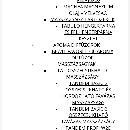
VELVESA®
MAGNEA MAGNÉZIUM
OLAJ – VELVESA®
MASSZÁZSÁGY TARTOZÉKOK
FABULO HENGERPÁRNA
ÉS FÉLHENGERPÁRNA
KÉSZLET
AROMA DIFFÚZOROK
BEWIT FAVORIT 300 AROMA
DIFFÚZOR
MASSZÁZSÁGYAK
FA – ÖSSZECSUKHATÓ
MASSZÁZSÁGY
TANDEM BASIC-2
ÖSSZECSUKHATÓ ÉS
HORDOZHATÓ FAVÁZAS
MASSZÁZSÁGY
TANDEM BASIC-3
ÖSSZECSUKHATÓ
FAVÁZAS MASSZÁZSÁGY
TANDEM PROFI W2D