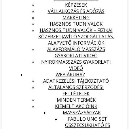
KÉPZÉSEK
VÁLLALKOZÁS ÉS ADÓZÁS
MARKETING
HASZNOS TUDNIVALÓK
HASZNOS TUDNIVALÓK – FIZIKAI
KÖZÉRZETJAVÍTÓ SZOLGÁLTATÁS,
ALAPVETŐ INFORMÁCIÓK
ALAKFORMÁLÓ MASSZÁZS
GYAKORLATI VIDEÓ
NYIROKMASSZÁZS GYAKORLATI
VIDEÓ
WEB ÁRUHÁZ
ADATKEZELÉSI TÁJÉKOZTATÓ
ÁLTALÁNOS SZERZŐDÉSI
FELTÉTELEK
MINDEN TERMÉK
KIEMELT AKCIÓINK
MASSZÁZSÁGYAK
FABULO UNO SET
ÖSSZECSUKHATÓ ÉS