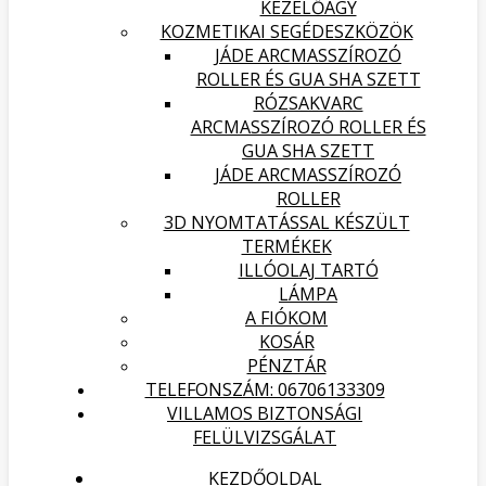
KEZELŐÁGY
KOZMETIKAI SEGÉDESZKÖZÖK
JÁDE ARCMASSZÍROZÓ
ROLLER ÉS GUA SHA SZETT
RÓZSAKVARC
ARCMASSZÍROZÓ ROLLER ÉS
GUA SHA SZETT
JÁDE ARCMASSZÍROZÓ
ROLLER
3D NYOMTATÁSSAL KÉSZÜLT
TERMÉKEK
ILLÓOLAJ TARTÓ
LÁMPA
A FIÓKOM
KOSÁR
PÉNZTÁR
TELEFONSZÁM: 06706133309
VILLAMOS BIZTONSÁGI
FELÜLVIZSGÁLAT
KEZDŐOLDAL