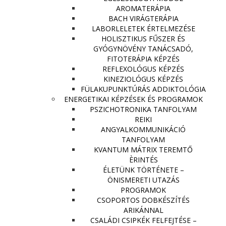
AROMATERÁPIA
BACH VIRÁGTERÁPIA
LABORLELETEK ÉRTELMEZÉSE
HOLISZTIKUS FŰSZER ÉS
GYÓGYNÖVÉNY TANÁCSADÓ,
FITOTERÁPIA KÉPZÉS
REFLEXOLÓGUS KÉPZÉS
KINEZIOLÓGUS KÉPZÉS
FÜLAKUPUNKTÚRÁS ADDIKTOLÓGIA
ENERGETIKAI KÉPZÉSEK ÉS PROGRAMOK
PSZICHOTRONIKA TANFOLYAM
REIKI
ANGYALKOMMUNIKÁCIÓ
TANFOLYAM
KVANTUM MÁTRIX TEREMTŐ
ÈRINTÉS
ÉLETÜNK TÖRTÉNETE –
ÖNISMERETI UTAZÁS
PROGRAMOK
CSOPORTOS DOBKÉSZÍTÉS
ARIKÁNNAL
CSALÁDI CSIPKÉK FELFEJTÉSE –