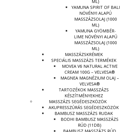
ML)
YAMUNA SPIRIT OF BALI
NÖVÉNYI ALAPÚ
MASSZÁZSOLAJ (1000
ML)
YAMUNA GYÖMBÉR-
LIME NÖVÉNYI ALAPÚ
MASSZÁZSOLAJ (1000
ML)
MASSZÁZSKRÉMEK
SPECIÁLIS MASSZÁZS TERMÉKEK
MOVEA V6 NATURAL ACTIVE
CREAM 100G – VELVESA®
MAGNEA MAGNÉZIUM OLAJ –
VELVESA®
TARTOZÉKOK MASSZÁZS
KÉSZÍTMÉNYEKHEZ
MASSZÁZS SEGÉDESZKÖZÖK
AKUPRESSZÚRÁS SEGÉDESZKÖZÖK
BAMBUSZ MASSZÁZS RUDAK
BODHI BAMBUSZ MASSZÁZS
RÚD (11DB)
BAMBUSZ MASSZÁZS RÚD