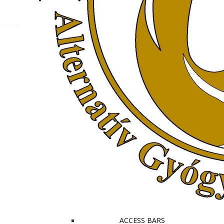
KEZDŐOLDAL
BEMUTATKOZÁS
OKTATÓINK
PARTNEREINK:
KÉPGALÉRIA
KAPCSOLAT
MÉDIA MEGJELENÉSEK
INTERJÚ A FŐNIX MASSZÁZS ALTERNATÍV
GYÓGYMÓDOK ÉS KÉPZÉSEK OKTATÓIVAL
A SZOLNOK TV ELIXÍR 2020.06.23.
MŰSORÁBAN.
TANFOLYAMOK
ADATKEZELÉSI TÁJÉKOZTATÓ
KÉPZÉSI SZERZŐDÉS
MASSZÁZS KÉPZÉSEK
TANTERMI KÉPZÉSEINK
ÍZELÍTŐ VIDEÓK KÉPZÉSEINK
MEGISMERÉSÉHEZ
ACCESS BARS