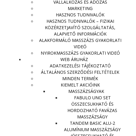
VÁLLALKOZÁS ÉS ADÓZÁS
MARKETING
HASZNOS TUDNIVALÓK
HASZNOS TUDNIVALÓK – FIZIKAI
KÖZÉRZETJAVÍTÓ SZOLGÁLTATÁS,
ALAPVETŐ INFORMÁCIÓK
ALAKFORMÁLÓ MASSZÁZS GYAKORLATI
VIDEÓ
NYIROKMASSZÁZS GYAKORLATI VIDEÓ
WEB ÁRUHÁZ
ADATKEZELÉSI TÁJÉKOZTATÓ
ÁLTALÁNOS SZERZŐDÉSI FELTÉTELEK
MINDEN TERMÉK
KIEMELT AKCIÓINK
MASSZÁZSÁGYAK
FABULO UNO SET
ÖSSZECSUKHATÓ ÉS
HORDOZHATÓ FAVÁZAS
MASSZÁZSÁGY
TANDEM BASIC ALU-2
ALUMÍNIUM MASSZÁZSÁGY
(ÖSSZECSUKHATÓ ÉS