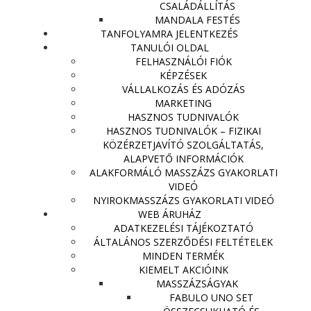
CSALÁDÁLLÍTÁS
MANDALA FESTÉS
TANFOLYAMRA JELENTKEZÉS
TANULÓI OLDAL
FELHASZNÁLÓI FIÓK
KÉPZÉSEK
VÁLLALKOZÁS ÉS ADÓZÁS
MARKETING
HASZNOS TUDNIVALÓK
HASZNOS TUDNIVALÓK – FIZIKAI
KÖZÉRZETJAVÍTÓ SZOLGÁLTATÁS,
ALAPVETŐ INFORMÁCIÓK
ALAKFORMÁLÓ MASSZÁZS GYAKORLATI
VIDEÓ
NYIROKMASSZÁZS GYAKORLATI VIDEÓ
WEB ÁRUHÁZ
ADATKEZELÉSI TÁJÉKOZTATÓ
ÁLTALÁNOS SZERZŐDÉSI FELTÉTELEK
MINDEN TERMÉK
KIEMELT AKCIÓINK
MASSZÁZSÁGYAK
FABULO UNO SET