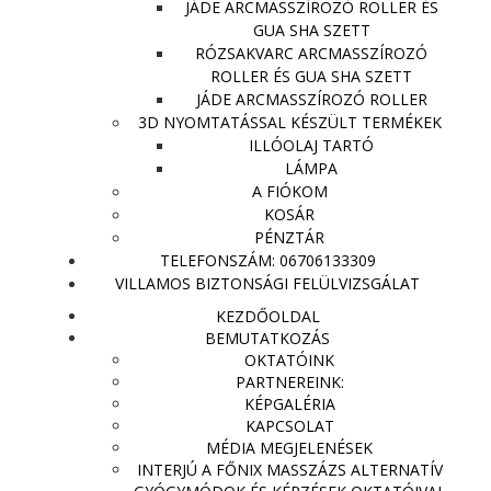
JÁDE ARCMASSZÍROZÓ ROLLER ÉS
GUA SHA SZETT
RÓZSAKVARC ARCMASSZÍROZÓ
ROLLER ÉS GUA SHA SZETT
JÁDE ARCMASSZÍROZÓ ROLLER
3D NYOMTATÁSSAL KÉSZÜLT TERMÉKEK
ILLÓOLAJ TARTÓ
LÁMPA
A FIÓKOM
KOSÁR
PÉNZTÁR
TELEFONSZÁM: 06706133309
VILLAMOS BIZTONSÁGI FELÜLVIZSGÁLAT
KEZDŐOLDAL
BEMUTATKOZÁS
OKTATÓINK
PARTNEREINK:
KÉPGALÉRIA
KAPCSOLAT
MÉDIA MEGJELENÉSEK
INTERJÚ A FŐNIX MASSZÁZS ALTERNATÍV