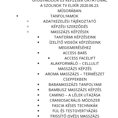
GYÓGYMÓDOK ÉS KÉPZÉSEK OKTATÓIVAL
A SZOLNOK TV ELIXÍR 2020.06.23.
MŰSORÁBAN.
TANFOLYAMOK
ADATKEZELÉSI TÁJÉKOZTATÓ
KÉPZÉSI SZERZŐDÉS
MASSZÁZS KÉPZÉSEK
TANTERMI KÉPZÉSEINK
ÍZELÍTŐ VIDEÓK KÉPZÉSEINK
MEGISMERÉSÉHEZ
ACCESS BARS
ACCESS FACELIFT
ALAKFORMÁLÓ – CELLULIT
MASSZÁZS KÉPZÉS
AROMA MASSZÁZS – TERMÉSZET
CSEPPEKBEN
BABAMASSZÁZS TANFOLYAM
BAMBUSZ MASSZÁZS KÉPZÉS
CAMINO – A LÉLEK UTAZÁSA
CRANIOSACRÁLIS MÓDSZER
FASCIA KÉSES TECHNIKÁK
FÜL ÉS TESTGYERTYÁZÁS
FRISSÍTŐ (SVÉD) MASSZÁZS