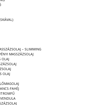
Ő
SKÁVAL)
ASSZÁZSOLAJ – SLIMMING
VÉNYI MASSZÁZSOLAJ
 OLAJ
SZÁZSOLAJ
ZSOLAJ
S OLAJ
ŐLŐMAGOLAJ
ANCS-FAHÉJ
CITROMFŰ
EVENDULA
SZÁZSOLAJ