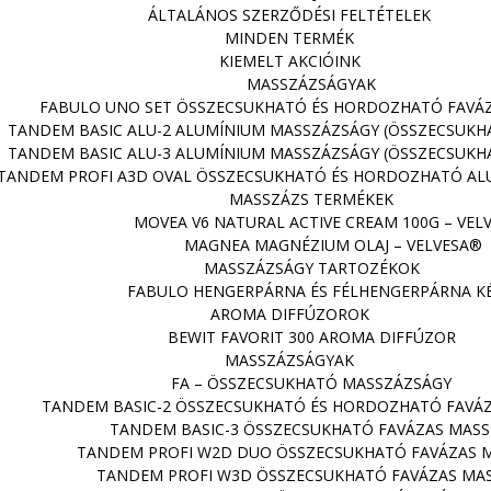
ÁLTALÁNOS SZERZŐDÉSI FELTÉTELEK
MINDEN TERMÉK
KIEMELT AKCIÓINK
MASSZÁZSÁGYAK
FABULO UNO SET ÖSSZECSUKHATÓ ÉS HORDOZHATÓ FAVÁ
TANDEM BASIC ALU-2 ALUMÍNIUM MASSZÁZSÁGY (ÖSSZECSUK
TANDEM BASIC ALU-3 ALUMÍNIUM MASSZÁZSÁGY (ÖSSZECSUK
TANDEM PROFI A3D OVAL ÖSSZECSUKHATÓ ÉS HORDOZHATÓ AL
MASSZÁZS TERMÉKEK
MOVEA V6 NATURAL ACTIVE CREAM 100G – VEL
MAGNEA MAGNÉZIUM OLAJ – VELVESA®
MASSZÁZSÁGY TARTOZÉKOK
FABULO HENGERPÁRNA ÉS FÉLHENGERPÁRNA K
AROMA DIFFÚZOROK
BEWIT FAVORIT 300 AROMA DIFFÚZOR
MASSZÁZSÁGYAK
FA – ÖSSZECSUKHATÓ MASSZÁZSÁGY
TANDEM BASIC-2 ÖSSZECSUKHATÓ ÉS HORDOZHATÓ FAVÁ
TANDEM BASIC-3 ÖSSZECSUKHATÓ FAVÁZAS MAS
TANDEM PROFI W2D DUO ÖSSZECSUKHATÓ FAVÁZAS 
TANDEM PROFI W3D ÖSSZECSUKHATÓ FAVÁZAS MA