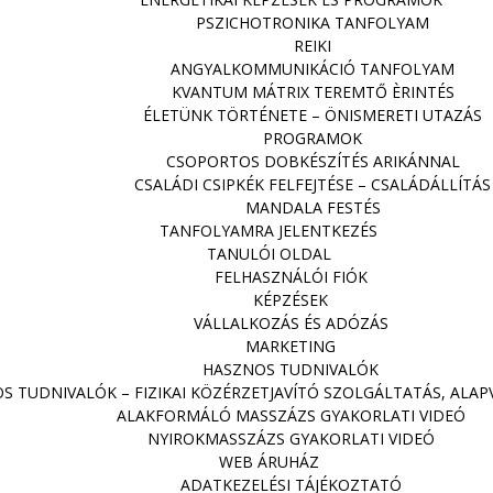
PSZICHOTRONIKA TANFOLYAM
REIKI
ANGYALKOMMUNIKÁCIÓ TANFOLYAM
KVANTUM MÁTRIX TEREMTŐ ÈRINTÉS
ÉLETÜNK TÖRTÉNETE – ÖNISMERETI UTAZÁS
PROGRAMOK
CSOPORTOS DOBKÉSZÍTÉS ARIKÁNNAL
CSALÁDI CSIPKÉK FELFEJTÉSE – CSALÁDÁLLÍTÁS
MANDALA FESTÉS
TANFOLYAMRA JELENTKEZÉS
TANULÓI OLDAL
FELHASZNÁLÓI FIÓK
KÉPZÉSEK
VÁLLALKOZÁS ÉS ADÓZÁS
MARKETING
HASZNOS TUDNIVALÓK
S TUDNIVALÓK – FIZIKAI KÖZÉRZETJAVÍTÓ SZOLGÁLTATÁS, ALA
ALAKFORMÁLÓ MASSZÁZS GYAKORLATI VIDEÓ
NYIROKMASSZÁZS GYAKORLATI VIDEÓ
WEB ÁRUHÁZ
ADATKEZELÉSI TÁJÉKOZTATÓ