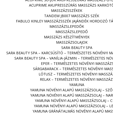
ACUPRIME AKUPRESSZÚRÁS MASSZÁZS KARKÖT
MASSZÁZSSZÉKEK
TANDEM JB007 MASSZÁZS SZÉK
FABULO KINLEY MASSZÁZSSZÉK (AJÁNDÉK HORDOZÓ TÁ
MASSZÁZSLEPEDŐK
MASSZÁZSLEPEDŐ
MASSZÁZS KÉSZÍTMÉNYEK
MASSZÁZSOLAJOK
SARA BEAUTY SPA
SARA BEAUTY SPA – KARCSÚSÍTÓ – TERMÉSZETES NÖVÉNYI M
SARA BEAUTY SPA – VANÍLIA-JÁZMIN – TERMÉSZETES NÖ
EPER – TERMÉSZETES NÖVÉNYI MASSZÁZS
SÁRGABARACK – TERMÉSZETES NÖVÉNYI MAS
LÓTUSZ – TERMÉSZETES NÖVÉNYI MASSZÁ
RELAX – TERMÉSZETES NÖVÉNYI MASSZÁZ
YAMUNA
YAMUNA NÖVÉNYI ALAPÚ MASSZÁZSOLAJ – SZ
YAMUNA NÖVÉNYI ALAPÚ MASSZÁZSOLAJ – NAR
YAMUNA NÖVÉNYI ALAPÚ MASSZÁZSOLAJ – 
YAMUNA NÖVÉNYI ALAPÚ MASSZÁZSOLAJ – L
YAMUNA GRÁNÁTALMÁS NÖVÉNYI ALAPÚ MAS