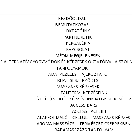
KEZDŐOLDAL
BEMUTATKOZÁS
OKTATÓINK
PARTNEREINK:
KÉPGALÉRIA
KAPCSOLAT
MÉDIA MEGJELENÉSEK
ZS ALTERNATÍV GYÓGYMÓDOK ÉS KÉPZÉSEK OKTATÓIVAL A SZOLNOK
TANFOLYAMOK
ADATKEZELÉSI TÁJÉKOZTATÓ
KÉPZÉSI SZERZŐDÉS
MASSZÁZS KÉPZÉSEK
TANTERMI KÉPZÉSEINK
ÍZELÍTŐ VIDEÓK KÉPZÉSEINK MEGISMERÉSÉHEZ
ACCESS BARS
ACCESS FACELIFT
ALAKFORMÁLÓ – CELLULIT MASSZÁZS KÉPZÉS
AROMA MASSZÁZS – TERMÉSZET CSEPPEKBEN
BABAMASSZÁZS TANFOLYAM