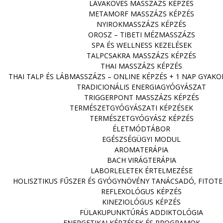
LÁVAKÖVES MASSZÁZS KÉPZÉS
METAMORF MASSZÁZS KÉPZÉS
NYIROKMASSZÁZS KÉPZÉS
OROSZ – TIBETI MÉZMASSZÁZS
SPA ÉS WELLNESS KEZELÉSEK
TALPCSAKRA MASSZÁZS KÉPZÉS
THAI MASSZÁZS KÉPZÉS
THAI TALP ÉS LÁBMASSZÁZS – ONLINE KÉPZÉS + 1 NAP GYAKO
TRADICIONÁLIS ENERGIAGYÓGYÁSZAT
TRIGGERPONT MASSZÁZS KÉPZÉS
TERMÉSZETGYÓGYÁSZATI KÉPZÉSEK
TERMÉSZETGYÓGYÁSZ KÉPZÉS
ÉLETMÓDTÁBOR
EGÉSZSÉGÜGYI MODUL
AROMATERÁPIA
BACH VIRÁGTERÁPIA
LABORLELETEK ÉRTELMEZÉSE
HOLISZTIKUS FŰSZER ÉS GYÓGYNÖVÉNY TANÁCSADÓ, FITOTE
REFLEXOLÓGUS KÉPZÉS
KINEZIOLÓGUS KÉPZÉS
FÜLAKUPUNKTÚRÁS ADDIKTOLÓGIA
ENERGETIKAI KÉPZÉSEK ÉS PROGRAMOK