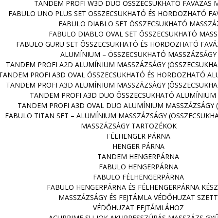
TANDEM PROFI W3D DUO ÖSSZECSUKHATÓ FAVÁZAS 
FABULO UNO PLUS SET ÖSSZECSUKHATÓ ÉS HORDOZHATÓ FA
FABULO DIABLO SET ÖSSZECSUKHATÓ MASSZÁ
FABULO DIABLO OVAL SET ÖSSZECSUKHATÓ MAS
FABULO GURU SET ÖSSZECSUKHATÓ ÉS HORDOZHATÓ FAVÁ
ALUMÍNIUM – ÖSSZECSUKHATÓ MASSZÁZSÁGY
TANDEM PROFI A2D ALUMÍNIUM MASSZÁZSÁGY (ÖSSZECSUKH
TANDEM PROFI A3D OVAL ÖSSZECSUKHATÓ ÉS HORDOZHATÓ AL
TANDEM PROFI A3D ALUMÍNIUM MASSZÁZSÁGY (ÖSSZECSUKH
TANDEM PROFI A3D DUO ÖSSZECSUKHATÓ ALUMÍNIUM
TANDEM PROFI A3D OVAL DUO ALUMÍNIUM MASSZÁZSÁGY 
FABULO TITAN SET – ALUMÍNIUM MASSZÁZSÁGY (ÖSSZECSUKH
MASSZÁZSÁGY TARTOZÉKOK
FÉLHENGER PÁRNA
HENGER PÁRNA
TANDEM HENGERPÁRNA
FABULO HENGERPÁRNA
FABULO FÉLHENGERPÁRNA
FABULO HENGERPÁRNA ÉS FÉLHENGERPÁRNA KÉSZ
MASSZÁZSÁGY ÉS FEJTÁMLA VÉDŐHUZAT SZETT
VÉDŐHUZAT FEJTÁMLÁHOZ
ACUPRIME SU-JOK AKUPRESSZÚRÁS MASSZÁZS GY