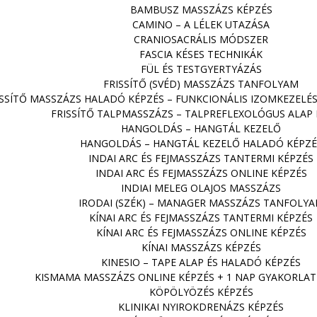
BAMBUSZ MASSZÁZS KÉPZÉS
CAMINO – A LÉLEK UTAZÁSA
CRANIOSACRÁLIS MÓDSZER
FASCIA KÉSES TECHNIKÁK
FÜL ÉS TESTGYERTYÁZÁS
FRISSÍTŐ (SVÉD) MASSZÁZS TANFOLYAM
ISSÍTŐ MASSZÁZS HALADÓ KÉPZÉS – FUNKCIONÁLIS IZOMKEZELÉ
FRISSÍTŐ TALPMASSZÁZS – TALPREFLEXOLÓGUS ALAP 
HANGOLDÁS – HANGTÁL KEZELŐ
HANGOLDÁS – HANGTÁL KEZELŐ HALADÓ KÉPZÉ
INDAI ARC ÉS FEJMASSZÁZS TANTERMI KÉPZÉS
INDAI ARC ÉS FEJMASSZÁZS ONLINE KÉPZÉS
INDIAI MELEG OLAJOS MASSZÁZS
IRODAI (SZÉK) – MANAGER MASSZÁZS TANFOLY
KÍNAI ARC ÉS FEJMASSZÁZS TANTERMI KÉPZÉS
KÍNAI ARC ÉS FEJMASSZÁZS ONLINE KÉPZÉS
KÍNAI MASSZÁZS KÉPZÉS
KINESIO – TAPE ALAP ÉS HALADÓ KÉPZÉS
KISMAMA MASSZÁZS ONLINE KÉPZÉS + 1 NAP GYAKORLATI
KÖPÖLYÖZÉS KÉPZÉS
KLINIKAI NYIROKDRENÁZS KÉPZÉS