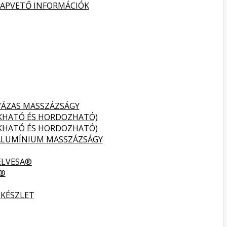
ALAPVETŐ INFORMÁCIÓK
VÁZAS MASSZÁZSÁGY
UKHATÓ ÉS HORDOZHATÓ)
UKHATÓ ÉS HORDOZHATÓ)
ALUMÍNIUM MASSZÁZSÁGY
ELVESA®
A®
 KÉSZLET