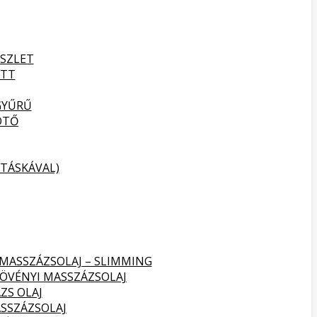
SZLET
ETT
GYŰRŰ
ÖTŐ
TÁSKÁVAL)
 MASSZÁZSOLAJ – SLIMMING
NÖVÉNYI MASSZÁZSOLAJ
ZS OLAJ
SSZÁZSOLAJ