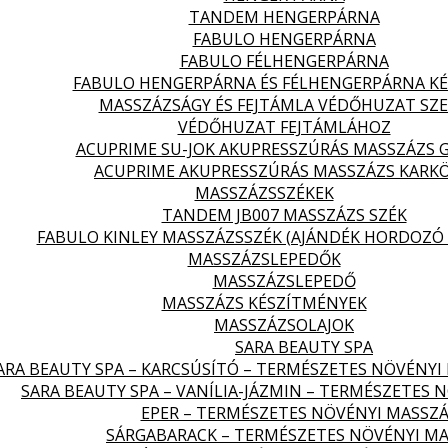
TANDEM HENGERPÁRNA
FABULO HENGERPÁRNA
FABULO FÉLHENGERPÁRNA
FABULO HENGERPÁRNA ÉS FÉLHENGERPÁRNA KÉ
MASSZÁZSÁGY ÉS FEJTÁMLA VÉDŐHUZAT SZ
VÉDŐHUZAT FEJTÁMLÁHOZ
ACUPRIME SU-JOK AKUPRESSZÚRÁS MASSZÁZS 
ACUPRIME AKUPRESSZÚRÁS MASSZÁZS KARK
MASSZÁZSSZÉKEK
TANDEM JB007 MASSZÁZS SZÉK
FABULO KINLEY MASSZÁZSSZÉK (AJÁNDÉK HORDOZÓ 
MASSZÁZSLEPEDŐK
MASSZÁZSLEPEDŐ
MASSZÁZS KÉSZÍTMÉNYEK
MASSZÁZSOLAJOK
SARA BEAUTY SPA
ARA BEAUTY SPA – KARCSÚSÍTÓ – TERMÉSZETES NÖVÉNYI
SARA BEAUTY SPA – VANÍLIA-JÁZMIN – TERMÉSZETES 
EPER – TERMÉSZETES NÖVÉNYI MASSZÁ
SÁRGABARACK – TERMÉSZETES NÖVÉNYI MA