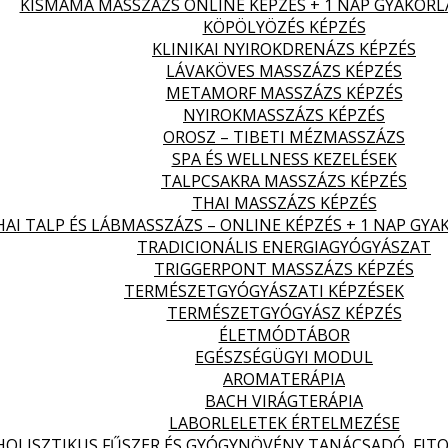
KISMAMA MASSZÁZS ONLINE KÉPZÉS + 1 NAP GYAKORL
KÖPÖLYÖZÉS KÉPZÉS
KLINIKAI NYIROKDRENÁZS KÉPZÉS
LÁVAKÖVES MASSZÁZS KÉPZÉS
METAMORF MASSZÁZS KÉPZÉS
NYIROKMASSZÁZS KÉPZÉS
OROSZ – TIBETI MÉZMASSZÁZS
SPA ÉS WELLNESS KEZELÉSEK
TALPCSAKRA MASSZÁZS KÉPZÉS
THAI MASSZÁZS KÉPZÉS
HAI TALP ÉS LÁBMASSZÁZS – ONLINE KÉPZÉS + 1 NAP GYA
TRADICIONÁLIS ENERGIAGYÓGYÁSZAT
TRIGGERPONT MASSZÁZS KÉPZÉS
TERMÉSZETGYÓGYÁSZATI KÉPZÉSEK
TERMÉSZETGYÓGYÁSZ KÉPZÉS
ÉLETMÓDTÁBOR
EGÉSZSÉGÜGYI MODUL
AROMATERÁPIA
BACH VIRÁGTERÁPIA
LABORLELETEK ÉRTELMEZÉSE
HOLISZTIKUS FŰSZER ÉS GYÓGYNÖVÉNY TANÁCSADÓ, FITO