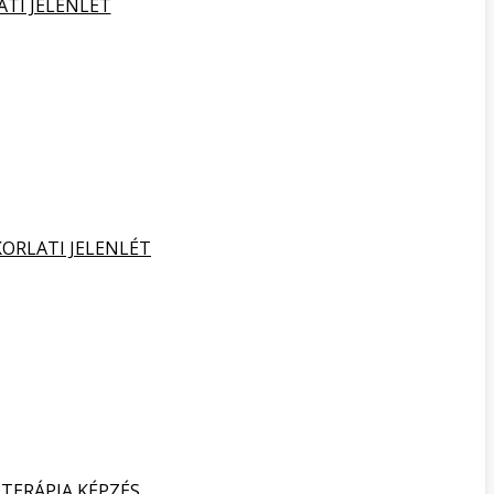
ATI JELENLÉT
KORLATI JELENLÉT
TERÁPIA KÉPZÉS