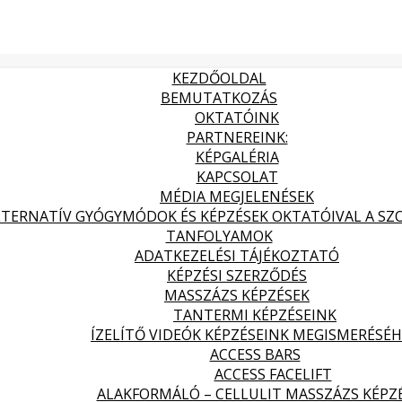
KEZDŐOLDAL
BEMUTATKOZÁS
OKTATÓINK
PARTNEREINK:
KÉPGALÉRIA
KAPCSOLAT
MÉDIA MEGJELENÉSEK
LTERNATÍV GYÓGYMÓDOK ÉS KÉPZÉSEK OKTATÓIVAL A SZOL
TANFOLYAMOK
ADATKEZELÉSI TÁJÉKOZTATÓ
KÉPZÉSI SZERZŐDÉS
MASSZÁZS KÉPZÉSEK
TANTERMI KÉPZÉSEINK
ÍZELÍTŐ VIDEÓK KÉPZÉSEINK MEGISMERÉSÉ
ACCESS BARS
ACCESS FACELIFT
ALAKFORMÁLÓ – CELLULIT MASSZÁZS KÉPZ