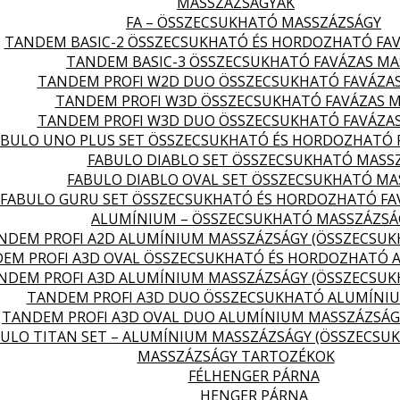
MASSZÁZSÁGYAK
FA – ÖSSZECSUKHATÓ MASSZÁZSÁGY
TANDEM BASIC-2 ÖSSZECSUKHATÓ ÉS HORDOZHATÓ FA
TANDEM BASIC-3 ÖSSZECSUKHATÓ FAVÁZAS MA
TANDEM PROFI W2D DUO ÖSSZECSUKHATÓ FAVÁZA
TANDEM PROFI W3D ÖSSZECSUKHATÓ FAVÁZAS 
TANDEM PROFI W3D DUO ÖSSZECSUKHATÓ FAVÁZA
ABULO UNO PLUS SET ÖSSZECSUKHATÓ ÉS HORDOZHATÓ 
FABULO DIABLO SET ÖSSZECSUKHATÓ MASS
FABULO DIABLO OVAL SET ÖSSZECSUKHATÓ MA
FABULO GURU SET ÖSSZECSUKHATÓ ÉS HORDOZHATÓ FA
ALUMÍNIUM – ÖSSZECSUKHATÓ MASSZÁZSÁ
NDEM PROFI A2D ALUMÍNIUM MASSZÁZSÁGY (ÖSSZECSU
EM PROFI A3D OVAL ÖSSZECSUKHATÓ ÉS HORDOZHATÓ 
NDEM PROFI A3D ALUMÍNIUM MASSZÁZSÁGY (ÖSSZECSU
TANDEM PROFI A3D DUO ÖSSZECSUKHATÓ ALUMÍNI
TANDEM PROFI A3D OVAL DUO ALUMÍNIUM MASSZÁZSÁG
ULO TITAN SET – ALUMÍNIUM MASSZÁZSÁGY (ÖSSZECSU
MASSZÁZSÁGY TARTOZÉKOK
FÉLHENGER PÁRNA
HENGER PÁRNA