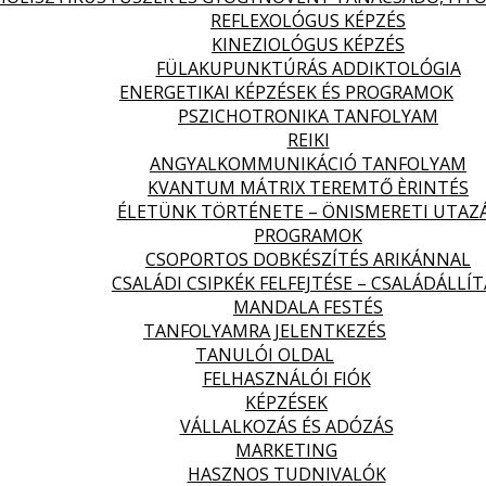
REFLEXOLÓGUS KÉPZÉS
KINEZIOLÓGUS KÉPZÉS
FÜLAKUPUNKTÚRÁS ADDIKTOLÓGIA
ENERGETIKAI KÉPZÉSEK ÉS PROGRAMOK
PSZICHOTRONIKA TANFOLYAM
REIKI
ANGYALKOMMUNIKÁCIÓ TANFOLYAM
KVANTUM MÁTRIX TEREMTŐ ÈRINTÉS
ÉLETÜNK TÖRTÉNETE – ÖNISMERETI UTAZ
PROGRAMOK
CSOPORTOS DOBKÉSZÍTÉS ARIKÁNNAL
CSALÁDI CSIPKÉK FELFEJTÉSE – CSALÁDÁLLÍT
MANDALA FESTÉS
TANFOLYAMRA JELENTKEZÉS
TANULÓI OLDAL
FELHASZNÁLÓI FIÓK
KÉPZÉSEK
VÁLLALKOZÁS ÉS ADÓZÁS
MARKETING
HASZNOS TUDNIVALÓK