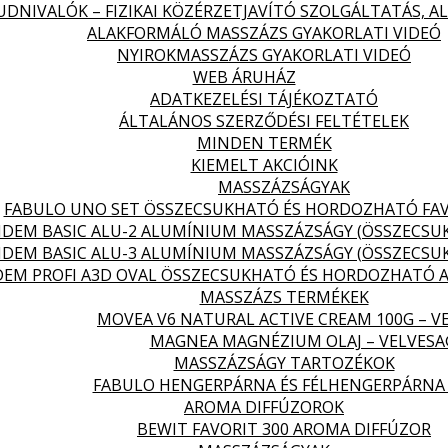
DNIVALÓK – FIZIKAI KÖZÉRZETJAVÍTÓ SZOLGÁLTATÁS, 
ALAKFORMÁLÓ MASSZÁZS GYAKORLATI VIDEÓ
NYIROKMASSZÁZS GYAKORLATI VIDEÓ
WEB ÁRUHÁZ
ADATKEZELÉSI TÁJÉKOZTATÓ
ÁLTALÁNOS SZERZŐDÉSI FELTÉTELEK
MINDEN TERMÉK
KIEMELT AKCIÓINK
MASSZÁZSÁGYAK
FABULO UNO SET ÖSSZECSUKHATÓ ÉS HORDOZHATÓ FA
DEM BASIC ALU-2 ALUMÍNIUM MASSZÁZSÁGY (ÖSSZECS
DEM BASIC ALU-3 ALUMÍNIUM MASSZÁZSÁGY (ÖSSZECS
EM PROFI A3D OVAL ÖSSZECSUKHATÓ ÉS HORDOZHATÓ 
MASSZÁZS TERMÉKEK
MOVEA V6 NATURAL ACTIVE CREAM 100G – V
MAGNEA MAGNÉZIUM OLAJ – VELVES
MASSZÁZSÁGY TARTOZÉKOK
FABULO HENGERPÁRNA ÉS FÉLHENGERPÁRNA
AROMA DIFFÚZOROK
BEWIT FAVORIT 300 AROMA DIFFÚZOR