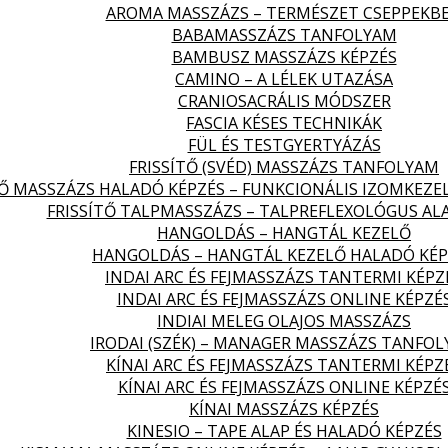
AROMA MASSZÁZS – TERMÉSZET CSEPPEKB
BABAMASSZÁZS TANFOLYAM
BAMBUSZ MASSZÁZS KÉPZÉS
CAMINO – A LÉLEK UTAZÁSA
CRANIOSACRÁLIS MÓDSZER
FASCIA KÉSES TECHNIKÁK
FÜL ÉS TESTGYERTYÁZÁS
FRISSÍTŐ (SVÉD) MASSZÁZS TANFOLYAM
TŐ MASSZÁZS HALADÓ KÉPZÉS – FUNKCIONÁLIS IZOMKEZE
FRISSÍTŐ TALPMASSZÁZS – TALPREFLEXOLÓGUS AL
HANGOLDÁS – HANGTÁL KEZELŐ
HANGOLDÁS – HANGTÁL KEZELŐ HALADÓ KÉP
INDAI ARC ÉS FEJMASSZÁZS TANTERMI KÉPZ
INDAI ARC ÉS FEJMASSZÁZS ONLINE KÉPZÉ
INDIAI MELEG OLAJOS MASSZÁZS
IRODAI (SZÉK) – MANAGER MASSZÁZS TANFO
KÍNAI ARC ÉS FEJMASSZÁZS TANTERMI KÉPZ
KÍNAI ARC ÉS FEJMASSZÁZS ONLINE KÉPZÉ
KÍNAI MASSZÁZS KÉPZÉS
KINESIO – TAPE ALAP ÉS HALADÓ KÉPZÉS