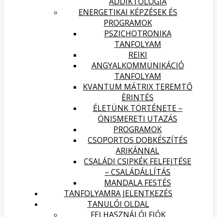
ADDIKTOLÓGIA
ENERGETIKAI KÉPZÉSEK ÉS
PROGRAMOK
PSZICHOTRONIKA
TANFOLYAM
REIKI
ANGYALKOMMUNIKÁCIÓ
TANFOLYAM
KVANTUM MÁTRIX TEREMTŐ
ÈRINTÉS
ÉLETÜNK TÖRTÉNETE –
ÖNISMERETI UTAZÁS
PROGRAMOK
CSOPORTOS DOBKÉSZÍTÉS
ARIKÁNNAL
CSALÁDI CSIPKÉK FELFEJTÉSE
– CSALÁDÁLLÍTÁS
MANDALA FESTÉS
TANFOLYAMRA JELENTKEZÉS
TANULÓI OLDAL
FELHASZNÁLÓI FIÓK