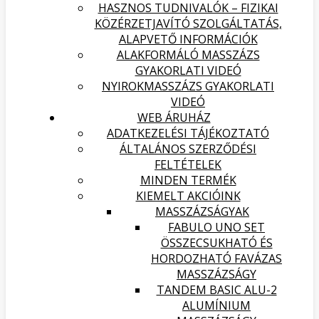
HASZNOS TUDNIVALÓK – FIZIKAI
KÖZÉRZETJAVÍTÓ SZOLGÁLTATÁS,
ALAPVETŐ INFORMÁCIÓK
ALAKFORMÁLÓ MASSZÁZS
GYAKORLATI VIDEÓ
NYIROKMASSZÁZS GYAKORLATI
VIDEÓ
WEB ÁRUHÁZ
ADATKEZELÉSI TÁJÉKOZTATÓ
ÁLTALÁNOS SZERZŐDÉSI
FELTÉTELEK
MINDEN TERMÉK
KIEMELT AKCIÓINK
MASSZÁZSÁGYAK
FABULO UNO SET
ÖSSZECSUKHATÓ ÉS
HORDOZHATÓ FAVÁZAS
MASSZÁZSÁGY
TANDEM BASIC ALU-2
ALUMÍNIUM