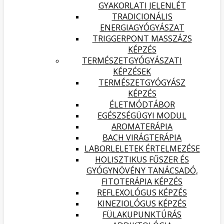
GYAKORLATI JELENLÉT
TRADICIONÁLIS
ENERGIAGYÓGYÁSZAT
TRIGGERPONT MASSZÁZS
KÉPZÉS
TERMÉSZETGYÓGYÁSZATI
KÉPZÉSEK
TERMÉSZETGYÓGYÁSZ
KÉPZÉS
ÉLETMÓDTÁBOR
EGÉSZSÉGÜGYI MODUL
AROMATERÁPIA
BACH VIRÁGTERÁPIA
LABORLELETEK ÉRTELMEZÉSE
HOLISZTIKUS FŰSZER ÉS
GYÓGYNÖVÉNY TANÁCSADÓ,
FITOTERÁPIA KÉPZÉS
REFLEXOLÓGUS KÉPZÉS
KINEZIOLÓGUS KÉPZÉS
FÜLAKUPUNKTÚRÁS