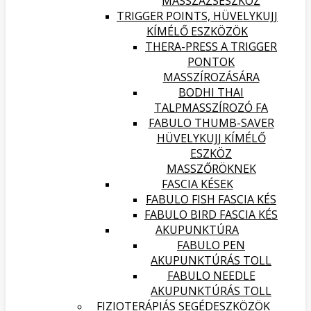
MASSZÁZSESZKÖZ
TRIGGER POINTS, HÜVELYKUJJ
KÍMÉLŐ ESZKÖZÖK
THERA-PRESS A TRIGGER
PONTOK
MASSZÍROZÁSÁRA
BODHI THAI
TALPMASSZÍROZÓ FA
FABULO THUMB-SAVER
HÜVELYKUJJ KÍMÉLŐ
ESZKÖZ
MASSZŐRÖKNEK
FASCIA KÉSEK
FABULO FISH FASCIA KÉS
FABULO BIRD FASCIA KÉS
AKUPUNKTÚRA
FABULO PEN
AKUPUNKTÚRÁS TOLL
FABULO NEEDLE
AKUPUNKTÚRÁS TOLL
FIZIOTERÁPIÁS SEGÉDESZKÖZÖK