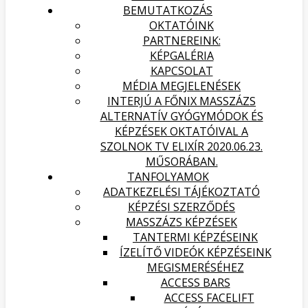
BEMUTATKOZÁS
OKTATÓINK
PARTNEREINK:
KÉPGALÉRIA
KAPCSOLAT
MÉDIA MEGJELENÉSEK
INTERJÚ A FŐNIX MASSZÁZS
ALTERNATÍV GYÓGYMÓDOK ÉS
KÉPZÉSEK OKTATÓIVAL A
SZOLNOK TV ELIXÍR 2020.06.23.
MŰSORÁBAN.
TANFOLYAMOK
ADATKEZELÉSI TÁJÉKOZTATÓ
KÉPZÉSI SZERZŐDÉS
MASSZÁZS KÉPZÉSEK
TANTERMI KÉPZÉSEINK
ÍZELÍTŐ VIDEÓK KÉPZÉSEINK
MEGISMERÉSÉHEZ
ACCESS BARS
ACCESS FACELIFT