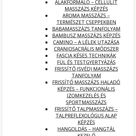
ALAKFORMÁLÓ – CELLULIT
MASSZÁZS KÉPZÉS
AROMA MASSZÁZS –
TERMÉSZET CSEPPEKBEN
BABAMASSZÁZS TANFOLYAM
BAMBUSZ MASSZÁZS KÉPZÉS
CAMINO – A LÉLEK UTAZÁSA
CRANIOSACRÁLIS MÓDSZER
FASCIA KÉSES TECHNIKÁK
FÜL ÉS TESTGYERTYÁZÁS
FRISSÍTŐ (SVÉD) MASSZÁZS
TANFOLYAM
FRISSÍTŐ MASSZÁZS HALADÓ
KÉPZÉS – FUNKCIONÁLIS
IZOMKEZELÉS ÉS
SPORTMASSZÁZS
FRISSÍTŐ TALPMASSZÁZS –
TALPREFLEXOLÓGUS ALAP
KÉPZÉS
HANGOLDÁS – HANGTÁL
KEZELŐ