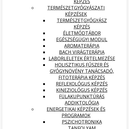
KÉPZÉS
TERMÉSZETGYÓGYÁSZATI
KÉPZÉSEK
TERMÉSZETGYÓGYÁSZ
KÉPZÉS
ÉLETMÓDTÁBOR
EGÉSZSÉGÜGYI MODUL
AROMATERÁPIA
BACH VIRÁGTERÁPIA
LABORLELETEK ÉRTELMEZÉSE
HOLISZTIKUS FŰSZER ÉS
GYÓGYNÖVÉNY TANÁCSADÓ,
FITOTERÁPIA KÉPZÉS
REFLEXOLÓGUS KÉPZÉS
KINEZIOLÓGUS KÉPZÉS
FÜLAKUPUNKTÚRÁS
ADDIKTOLÓGIA
ENERGETIKAI KÉPZÉSEK ÉS
PROGRAMOK
PSZICHOTRONIKA
TANFOLYAM