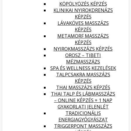
KÖPÖLYÖZÉS KÉPZÉS
KLINIKAI NYIROKDRENÁZS
KÉPZÉS
LÁVAKÖVES MASSZÁZS
KÉPZÉS
METAMORF MASSZÁZS
KÉPZÉS
NYIROKMASSZÁZS KÉPZÉS
OROSZ – TIBETI
MÉZMASSZÁZS
SPA ÉS WELLNESS KEZELÉSEK
TALPCSAKRA MASSZÁZS
KÉPZÉS
THAI MASSZÁZS KÉPZÉS
THAI TALP ÉS LÁBMASSZÁZS
– ONLINE KÉPZÉS + 1 NAP
GYAKORLATI JELENLÉT
TRADICIONÁLIS
ENERGIAGYÓGYÁSZAT
TRIGGERPONT MASSZÁZS