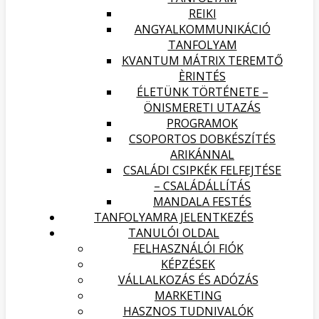
REIKI
ANGYALKOMMUNIKÁCIÓ
TANFOLYAM
KVANTUM MÁTRIX TEREMTŐ
ÈRINTÉS
ÉLETÜNK TÖRTÉNETE –
ÖNISMERETI UTAZÁS
PROGRAMOK
CSOPORTOS DOBKÉSZÍTÉS
ARIKÁNNAL
CSALÁDI CSIPKÉK FELFEJTÉSE
– CSALÁDÁLLÍTÁS
MANDALA FESTÉS
TANFOLYAMRA JELENTKEZÉS
TANULÓI OLDAL
FELHASZNÁLÓI FIÓK
KÉPZÉSEK
VÁLLALKOZÁS ÉS ADÓZÁS
MARKETING
HASZNOS TUDNIVALÓK