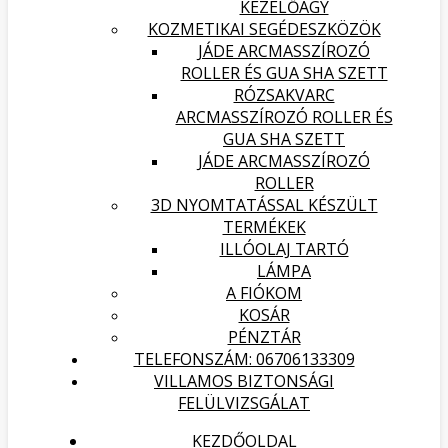
KEZELŐÁGY
KOZMETIKAI SEGÉDESZKÖZÖK
JÁDE ARCMASSZÍROZÓ
ROLLER ÉS GUA SHA SZETT
RÓZSAKVARC
ARCMASSZÍROZÓ ROLLER ÉS
GUA SHA SZETT
JÁDE ARCMASSZÍROZÓ
ROLLER
3D NYOMTATÁSSAL KÉSZÜLT
TERMÉKEK
ILLÓOLAJ TARTÓ
LÁMPA
A FIÓKOM
KOSÁR
PÉNZTÁR
TELEFONSZÁM: 06706133309
VILLAMOS BIZTONSÁGI
FELÜLVIZSGÁLAT
KEZDŐOLDAL