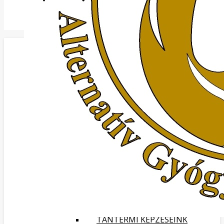
KEZDŐOLDAL
BEMUTATKOZÁS
OKTATÓINK
PARTNEREINK:
KÉPGALÉRIA
KAPCSOLAT
MÉDIA MEGJELENÉSEK
INTERJÚ A FŐNIX MASSZÁZS
ALTERNATÍV GYÓGYMÓDOK ÉS
KÉPZÉSEK OKTATÓIVAL A
SZOLNOK TV ELIXÍR 2020.06.23.
MŰSORÁBAN.
TANFOLYAMOK
ADATKEZELÉSI TÁJÉKOZTATÓ
KÉPZÉSI SZERZŐDÉS
MASSZÁZS KÉPZÉSEK
TANTERMI KÉPZÉSEINK