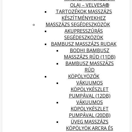
OLAJ – VELVESA®
TARTOZÉKOK MASSZÁZS
KÉSZÍTMÉNYEKHEZ
MASSZÁZS SEGÉDESZKÖZÖK
AKUPRESSZÚRÁS
SEGÉDESZKÖZÖK
BAMBUSZ MASSZÁZS RUDAK
BODHI BAMBUSZ
MASSZÁZS RÚD (11DB)
BAMBUSZ MASSZÁZS
RÚD
KÖPÖLYÖZŐK
VÁKUUMOS
KÖPÖLYKÉSZLET
PUMPÁVAL (12DB)
VÁKUUMOS
KÖPÖLYKÉSZLET
PUMPÁVAL (20DB)
ÜVEG MASSZÁZS
KÖPÖLYÖK ARCRA ÉS