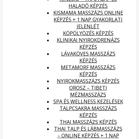
HALADÓ KÉPZÉS
KISMAMA MASSZÁZS ONLINE
KÉPZÉS + 1 NAP GYAKORLATI
JELENLÉT
KÖPÖLYÖZÉS KÉPZÉS
KLINIKAI NYIROKDRENÁZS
KÉPZÉS
LÁVAKÖVES MASSZÁZS
KÉPZÉS
METAMORF MASSZÁZS
KÉPZÉS
NYIROKMASSZÁZS KÉPZÉS
OROSZ – TIBETI
MÉZMASSZÁZS
SPA ÉS WELLNESS KEZELÉSEK
TALPCSAKRA MASSZÁZS
KÉPZÉS
THAI MASSZÁZS KÉPZÉS
THAI TALP ÉS LÁBMASSZÁZS
– ONLINE KÉPZÉS + 1 NAP