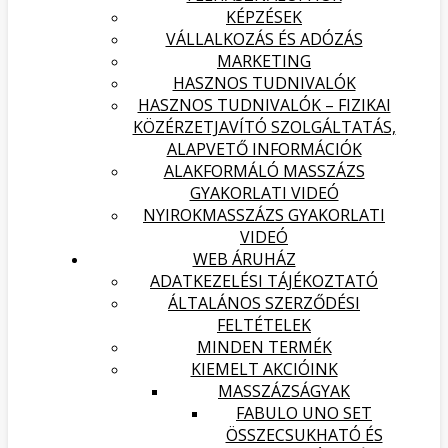
KÉPZÉSEK
VÁLLALKOZÁS ÉS ADÓZÁS
MARKETING
HASZNOS TUDNIVALÓK
HASZNOS TUDNIVALÓK – FIZIKAI
KÖZÉRZETJAVÍTÓ SZOLGÁLTATÁS,
ALAPVETŐ INFORMÁCIÓK
ALAKFORMÁLÓ MASSZÁZS
GYAKORLATI VIDEÓ
NYIROKMASSZÁZS GYAKORLATI
VIDEÓ
WEB ÁRUHÁZ
ADATKEZELÉSI TÁJÉKOZTATÓ
ÁLTALÁNOS SZERZŐDÉSI
FELTÉTELEK
MINDEN TERMÉK
KIEMELT AKCIÓINK
MASSZÁZSÁGYAK
FABULO UNO SET
ÖSSZECSUKHATÓ ÉS