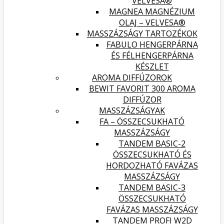
VELVESA®
MAGNEA MAGNÉZIUM
OLAJ – VELVESA®
MASSZÁZSÁGY TARTOZÉKOK
FABULO HENGERPÁRNA
ÉS FÉLHENGERPÁRNA
KÉSZLET
AROMA DIFFÚZOROK
BEWIT FAVORIT 300 AROMA
DIFFÚZOR
MASSZÁZSÁGYAK
FA – ÖSSZECSUKHATÓ
MASSZÁZSÁGY
TANDEM BASIC-2
ÖSSZECSUKHATÓ ÉS
HORDOZHATÓ FAVÁZAS
MASSZÁZSÁGY
TANDEM BASIC-3
ÖSSZECSUKHATÓ
FAVÁZAS MASSZÁZSÁGY
TANDEM PROFI W2D