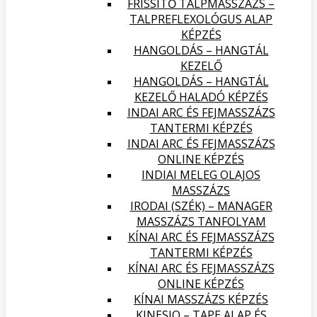
FRISSÍTŐ TALPMASSZÁZS –
TALPREFLEXOLÓGUS ALAP
KÉPZÉS
HANGOLDÁS – HANGTÁL
KEZELŐ
HANGOLDÁS – HANGTÁL
KEZELŐ HALADÓ KÉPZÉS
INDAI ARC ÉS FEJMASSZÁZS
TANTERMI KÉPZÉS
INDAI ARC ÉS FEJMASSZÁZS
ONLINE KÉPZÉS
INDIAI MELEG OLAJOS
MASSZÁZS
IRODAI (SZÉK) – MANAGER
MASSZÁZS TANFOLYAM
KÍNAI ARC ÉS FEJMASSZÁZS
TANTERMI KÉPZÉS
KÍNAI ARC ÉS FEJMASSZÁZS
ONLINE KÉPZÉS
KÍNAI MASSZÁZS KÉPZÉS
KINESIO – TAPE ALAP ÉS