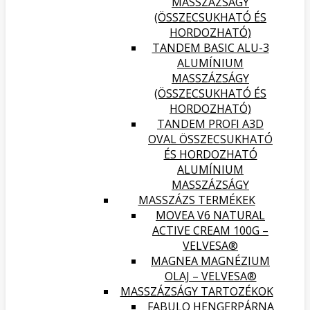
MASSZÁZSÁGY
(ÖSSZECSUKHATÓ ÉS
HORDOZHATÓ)
TANDEM BASIC ALU-3
ALUMÍNIUM
MASSZÁZSÁGY
(ÖSSZECSUKHATÓ ÉS
HORDOZHATÓ)
TANDEM PROFI A3D
OVAL ÖSSZECSUKHATÓ
ÉS HORDOZHATÓ
ALUMÍNIUM
MASSZÁZSÁGY
MASSZÁZS TERMÉKEK
MOVEA V6 NATURAL
ACTIVE CREAM 100G –
VELVESA®
MAGNEA MAGNÉZIUM
OLAJ – VELVESA®
MASSZÁZSÁGY TARTOZÉKOK
FABULO HENGERPÁRNA