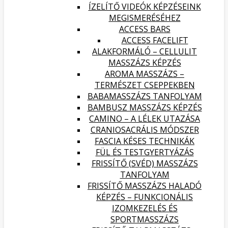
ÍZELÍTŐ VIDEÓK KÉPZÉSEINK
MEGISMERÉSÉHEZ
ACCESS BARS
ACCESS FACELIFT
ALAKFORMÁLÓ – CELLULIT
MASSZÁZS KÉPZÉS
AROMA MASSZÁZS –
TERMÉSZET CSEPPEKBEN
BABAMASSZÁZS TANFOLYAM
BAMBUSZ MASSZÁZS KÉPZÉS
CAMINO – A LÉLEK UTAZÁSA
CRANIOSACRÁLIS MÓDSZER
FASCIA KÉSES TECHNIKÁK
FÜL ÉS TESTGYERTYÁZÁS
FRISSÍTŐ (SVÉD) MASSZÁZS
TANFOLYAM
FRISSÍTŐ MASSZÁZS HALADÓ
KÉPZÉS – FUNKCIONÁLIS
IZOMKEZELÉS ÉS
SPORTMASSZÁZS