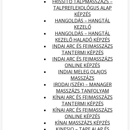
FRISSÍTŐ TALPMASSZÁZS –
TALPREFLEXOLÓGUS ALAP
KÉPZÉS
HANGOLDÁS – HANGTÁL
KEZELŐ
HANGOLDÁS – HANGTÁL
KEZELŐ HALADÓ KÉPZÉS
INDAI ARC ÉS FEJMASSZÁZS
TANTERMI KÉPZÉS
INDAI ARC ÉS FEJMASSZÁZS
ONLINE KÉPZÉS
INDIAI MELEG OLAJOS
MASSZÁZS
IRODAI (SZÉK) – MANAGER
MASSZÁZS TANFOLYAM
KÍNAI ARC ÉS FEJMASSZÁZS
TANTERMI KÉPZÉS
KÍNAI ARC ÉS FEJMASSZÁZS
ONLINE KÉPZÉS
KÍNAI MASSZÁZS KÉPZÉS
KINESIO – TAPE ALAP ÉS