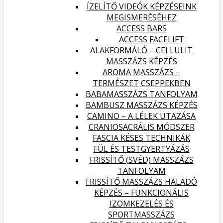
ÍZELÍTŐ VIDEÓK KÉPZÉSEINK
MEGISMERÉSÉHEZ
ACCESS BARS
ACCESS FACELIFT
ALAKFORMÁLÓ – CELLULIT
MASSZÁZS KÉPZÉS
AROMA MASSZÁZS –
TERMÉSZET CSEPPEKBEN
BABAMASSZÁZS TANFOLYAM
BAMBUSZ MASSZÁZS KÉPZÉS
CAMINO – A LÉLEK UTAZÁSA
CRANIOSACRÁLIS MÓDSZER
FASCIA KÉSES TECHNIKÁK
FÜL ÉS TESTGYERTYÁZÁS
FRISSÍTŐ (SVÉD) MASSZÁZS
TANFOLYAM
FRISSÍTŐ MASSZÁZS HALADÓ
KÉPZÉS – FUNKCIONÁLIS
IZOMKEZELÉS ÉS
SPORTMASSZÁZS