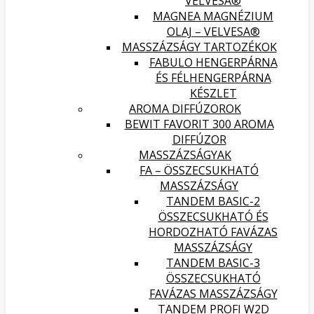
VELVESA®
MAGNEA MAGNÉZIUM
OLAJ – VELVESA®
MASSZÁZSÁGY TARTOZÉKOK
FABULO HENGERPÁRNA
ÉS FÉLHENGERPÁRNA
KÉSZLET
AROMA DIFFÚZOROK
BEWIT FAVORIT 300 AROMA
DIFFÚZOR
MASSZÁZSÁGYAK
FA – ÖSSZECSUKHATÓ
MASSZÁZSÁGY
TANDEM BASIC-2
ÖSSZECSUKHATÓ ÉS
HORDOZHATÓ FAVÁZAS
MASSZÁZSÁGY
TANDEM BASIC-3
ÖSSZECSUKHATÓ
FAVÁZAS MASSZÁZSÁGY
TANDEM PROFI W2D