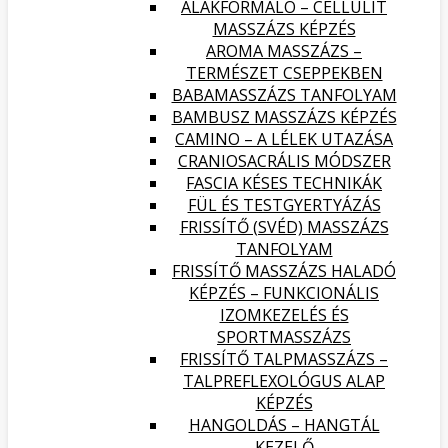
ALAKFORMÁLÓ – CELLULIT
MASSZÁZS KÉPZÉS
AROMA MASSZÁZS –
TERMÉSZET CSEPPEKBEN
BABAMASSZÁZS TANFOLYAM
BAMBUSZ MASSZÁZS KÉPZÉS
CAMINO – A LÉLEK UTAZÁSA
CRANIOSACRÁLIS MÓDSZER
FASCIA KÉSES TECHNIKÁK
FÜL ÉS TESTGYERTYÁZÁS
FRISSÍTŐ (SVÉD) MASSZÁZS
TANFOLYAM
FRISSÍTŐ MASSZÁZS HALADÓ
KÉPZÉS – FUNKCIONÁLIS
IZOMKEZELÉS ÉS
SPORTMASSZÁZS
FRISSÍTŐ TALPMASSZÁZS –
TALPREFLEXOLÓGUS ALAP
KÉPZÉS
HANGOLDÁS – HANGTÁL
KEZELŐ