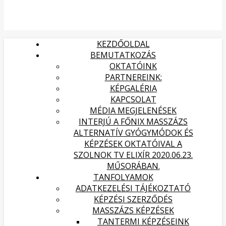
KEZDŐOLDAL
BEMUTATKOZÁS
OKTATÓINK
PARTNEREINK:
KÉPGALÉRIA
KAPCSOLAT
MÉDIA MEGJELENÉSEK
INTERJÚ A FŐNIX MASSZÁZS
ALTERNATÍV GYÓGYMÓDOK ÉS
KÉPZÉSEK OKTATÓIVAL A
SZOLNOK TV ELIXÍR 2020.06.23.
MŰSORÁBAN.
TANFOLYAMOK
ADATKEZELÉSI TÁJÉKOZTATÓ
KÉPZÉSI SZERZŐDÉS
MASSZÁZS KÉPZÉSEK
TANTERMI KÉPZÉSEINK