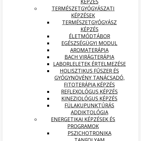
KÉPZÉS
TERMÉSZETGYÓGYÁSZATI
KÉPZÉSEK
TERMÉSZETGYÓGYÁSZ
KÉPZÉS
ÉLETMÓDTÁBOR
EGÉSZSÉGÜGYI MODUL
AROMATERÁPIA
BACH VIRÁGTERÁPIA
LABORLELETEK ÉRTELMEZÉSE
HOLISZTIKUS FŰSZER ÉS
GYÓGYNÖVÉNY TANÁCSADÓ,
FITOTERÁPIA KÉPZÉS
REFLEXOLÓGUS KÉPZÉS
KINEZIOLÓGUS KÉPZÉS
FÜLAKUPUNKTÚRÁS
ADDIKTOLÓGIA
ENERGETIKAI KÉPZÉSEK ÉS
PROGRAMOK
PSZICHOTRONIKA
TANFOLYAM