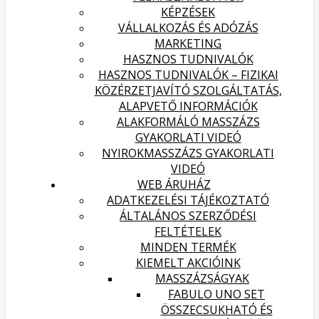
KÉPZÉSEK
VÁLLALKOZÁS ÉS ADÓZÁS
MARKETING
HASZNOS TUDNIVALÓK
HASZNOS TUDNIVALÓK – FIZIKAI
KÖZÉRZETJAVÍTÓ SZOLGÁLTATÁS,
ALAPVETŐ INFORMÁCIÓK
ALAKFORMÁLÓ MASSZÁZS
GYAKORLATI VIDEÓ
NYIROKMASSZÁZS GYAKORLATI
VIDEÓ
WEB ÁRUHÁZ
ADATKEZELÉSI TÁJÉKOZTATÓ
ÁLTALÁNOS SZERZŐDÉSI
FELTÉTELEK
MINDEN TERMÉK
KIEMELT AKCIÓINK
MASSZÁZSÁGYAK
FABULO UNO SET
ÖSSZECSUKHATÓ ÉS