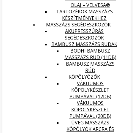
OLAJ – VELVESA®
TARTOZÉKOK MASSZÁZS
KÉSZÍTMÉNYEKHEZ
MASSZÁZS SEGÉDESZKÖZÖK
AKUPRESSZÚRÁS
SEGÉDESZKÖZÖK
BAMBUSZ MASSZÁZS RUDAK
BODHI BAMBUSZ
MASSZÁZS RÚD (11DB)
BAMBUSZ MASSZÁZS
RÚD
KÖPÖLYÖZŐK
VÁKUUMOS
KÖPÖLYKÉSZLET
PUMPÁVAL (12DB)
VÁKUUMOS
KÖPÖLYKÉSZLET
PUMPÁVAL (20DB)
ÜVEG MASSZÁZS
KÖPÖLYÖK ARCRA ÉS