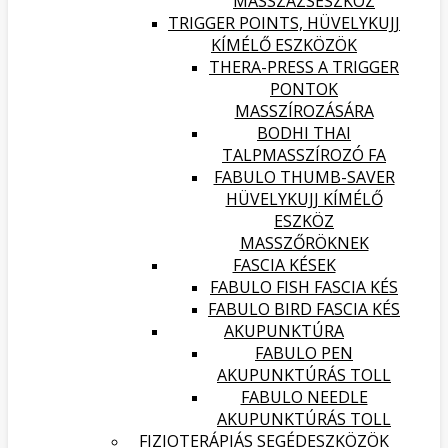
MASSZÁZSESZKÖZ
TRIGGER POINTS, HÜVELYKUJJ
KÍMÉLŐ ESZKÖZÖK
THERA-PRESS A TRIGGER
PONTOK
MASSZÍROZÁSÁRA
BODHI THAI
TALPMASSZÍROZÓ FA
FABULO THUMB-SAVER
HÜVELYKUJJ KÍMÉLŐ
ESZKÖZ
MASSZŐRÖKNEK
FASCIA KÉSEK
FABULO FISH FASCIA KÉS
FABULO BIRD FASCIA KÉS
AKUPUNKTÚRA
FABULO PEN
AKUPUNKTÚRÁS TOLL
FABULO NEEDLE
AKUPUNKTÚRÁS TOLL
FIZIOTERÁPIÁS SEGÉDESZKÖZÖK