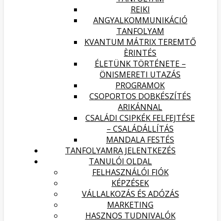
REIKI
ANGYALKOMMUNIKÁCIÓ
TANFOLYAM
KVANTUM MÁTRIX TEREMTŐ
ÈRINTÉS
ÉLETÜNK TÖRTÉNETE –
ÖNISMERETI UTAZÁS
PROGRAMOK
CSOPORTOS DOBKÉSZÍTÉS
ARIKÁNNAL
CSALÁDI CSIPKÉK FELFEJTÉSE
– CSALÁDÁLLÍTÁS
MANDALA FESTÉS
TANFOLYAMRA JELENTKEZÉS
TANULÓI OLDAL
FELHASZNÁLÓI FIÓK
KÉPZÉSEK
VÁLLALKOZÁS ÉS ADÓZÁS
MARKETING
HASZNOS TUDNIVALÓK