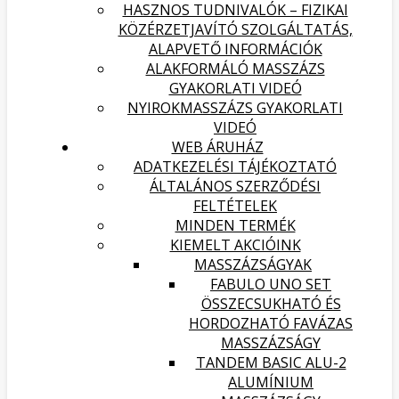
HASZNOS TUDNIVALÓK – FIZIKAI
KÖZÉRZETJAVÍTÓ SZOLGÁLTATÁS,
ALAPVETŐ INFORMÁCIÓK
ALAKFORMÁLÓ MASSZÁZS
GYAKORLATI VIDEÓ
NYIROKMASSZÁZS GYAKORLATI
VIDEÓ
WEB ÁRUHÁZ
ADATKEZELÉSI TÁJÉKOZTATÓ
ÁLTALÁNOS SZERZŐDÉSI
FELTÉTELEK
MINDEN TERMÉK
KIEMELT AKCIÓINK
MASSZÁZSÁGYAK
FABULO UNO SET
ÖSSZECSUKHATÓ ÉS
HORDOZHATÓ FAVÁZAS
MASSZÁZSÁGY
TANDEM BASIC ALU-2
ALUMÍNIUM