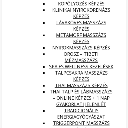
KÖPÖLYÖZÉS KÉPZÉS
KLINIKAI NYIROKDRENÁZS
KÉPZÉS
LÁVAKÖVES MASSZÁZS
KÉPZÉS
METAMORF MASSZÁZS
KÉPZÉS
NYIROKMASSZÁZS KÉPZÉS
OROSZ – TIBETI
MÉZMASSZÁZS
SPA ÉS WELLNESS KEZELÉSEK
TALPCSAKRA MASSZÁZS
KÉPZÉS
THAI MASSZÁZS KÉPZÉS
THAI TALP ÉS LÁBMASSZÁZS
– ONLINE KÉPZÉS + 1 NAP
GYAKORLATI JELENLÉT
TRADICIONÁLIS
ENERGIAGYÓGYÁSZAT
TRIGGERPONT MASSZÁZS