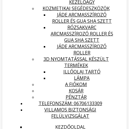
KEZELŐÁGY
KOZMETIKAI SEGÉDESZKÖZÖK
JÁDE ARCMASSZÍROZÓ
ROLLER ÉS GUA SHA SZETT
RÓZSAKVARC
ARCMASSZÍROZÓ ROLLER ÉS
GUA SHA SZETT
JÁDE ARCMASSZÍROZÓ
ROLLER
3D NYOMTATÁSSAL KÉSZÜLT
TERMÉKEK
ILLÓOLAJ TARTÓ
LÁMPA
A FIÓKOM
KOSÁR
PÉNZTÁR
TELEFONSZÁM: 06706133309
VILLAMOS BIZTONSÁGI
FELÜLVIZSGÁLAT
KEZDŐOLDAL