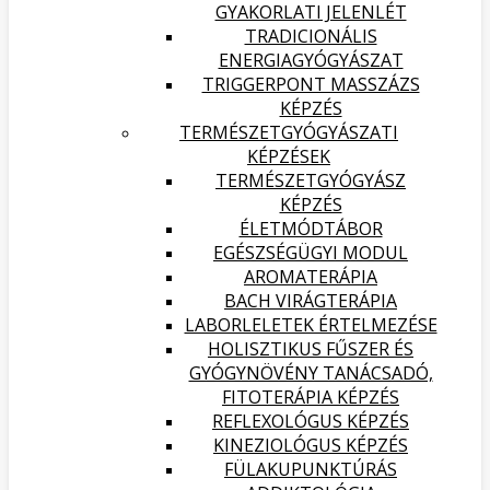
GYAKORLATI JELENLÉT
TRADICIONÁLIS
ENERGIAGYÓGYÁSZAT
TRIGGERPONT MASSZÁZS
KÉPZÉS
TERMÉSZETGYÓGYÁSZATI
KÉPZÉSEK
TERMÉSZETGYÓGYÁSZ
KÉPZÉS
ÉLETMÓDTÁBOR
EGÉSZSÉGÜGYI MODUL
AROMATERÁPIA
BACH VIRÁGTERÁPIA
LABORLELETEK ÉRTELMEZÉSE
HOLISZTIKUS FŰSZER ÉS
GYÓGYNÖVÉNY TANÁCSADÓ,
FITOTERÁPIA KÉPZÉS
REFLEXOLÓGUS KÉPZÉS
KINEZIOLÓGUS KÉPZÉS
FÜLAKUPUNKTÚRÁS