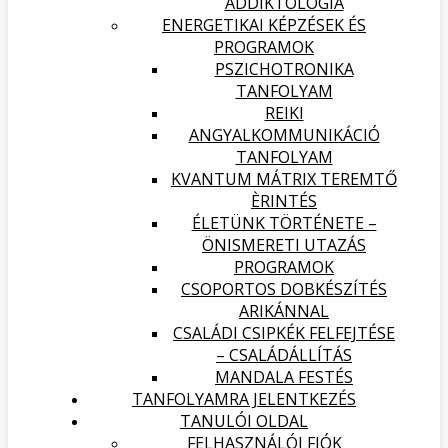
ADDIKTOLÓGIA
ENERGETIKAI KÉPZÉSEK ÉS
PROGRAMOK
PSZICHOTRONIKA
TANFOLYAM
REIKI
ANGYALKOMMUNIKÁCIÓ
TANFOLYAM
KVANTUM MÁTRIX TEREMTŐ
ÈRINTÉS
ÉLETÜNK TÖRTÉNETE –
ÖNISMERETI UTAZÁS
PROGRAMOK
CSOPORTOS DOBKÉSZÍTÉS
ARIKÁNNAL
CSALÁDI CSIPKÉK FELFEJTÉSE
– CSALÁDÁLLÍTÁS
MANDALA FESTÉS
TANFOLYAMRA JELENTKEZÉS
TANULÓI OLDAL
FELHASZNÁLÓI FIÓK