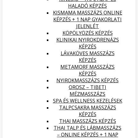
HALADÓ KÉPZÉS
KISMAMA MASSZÁZS ONLINE
KÉPZÉS + 1 NAP GYAKORLATI
JELENLÉT
KÖPÖLYÖZÉS KÉPZÉS
KLINIKAI NYIROKDRENÁZS
KÉPZÉS
LÁVAKÖVES MASSZÁZS
KÉPZÉS
METAMORF MASSZÁZS
KÉPZÉS
NYIROKMASSZÁZS KÉPZÉS
OROSZ – TIBETI
MÉZMASSZÁZS
SPA ÉS WELLNESS KEZELÉSEK
TALPCSAKRA MASSZÁZS
KÉPZÉS
THAI MASSZÁZS KÉPZÉS
THAI TALP ÉS LÁBMASSZÁZS
– ONLINE KÉPZÉS + 1 NAP