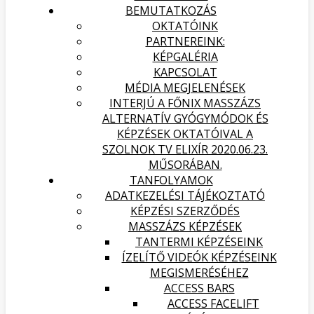
BEMUTATKOZÁS
OKTATÓINK
PARTNEREINK:
KÉPGALÉRIA
KAPCSOLAT
MÉDIA MEGJELENÉSEK
INTERJÚ A FŐNIX MASSZÁZS
ALTERNATÍV GYÓGYMÓDOK ÉS
KÉPZÉSEK OKTATÓIVAL A
SZOLNOK TV ELIXÍR 2020.06.23.
MŰSORÁBAN.
TANFOLYAMOK
ADATKEZELÉSI TÁJÉKOZTATÓ
KÉPZÉSI SZERZŐDÉS
MASSZÁZS KÉPZÉSEK
TANTERMI KÉPZÉSEINK
ÍZELÍTŐ VIDEÓK KÉPZÉSEINK
MEGISMERÉSÉHEZ
ACCESS BARS
ACCESS FACELIFT