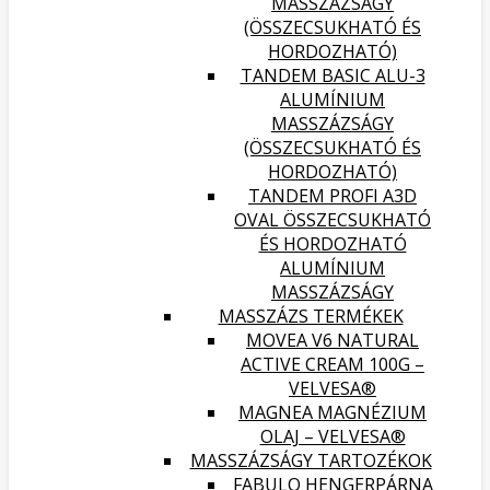
MASSZÁZSÁGY
(ÖSSZECSUKHATÓ ÉS
HORDOZHATÓ)
TANDEM BASIC ALU-3
ALUMÍNIUM
MASSZÁZSÁGY
(ÖSSZECSUKHATÓ ÉS
HORDOZHATÓ)
TANDEM PROFI A3D
OVAL ÖSSZECSUKHATÓ
ÉS HORDOZHATÓ
ALUMÍNIUM
MASSZÁZSÁGY
MASSZÁZS TERMÉKEK
MOVEA V6 NATURAL
ACTIVE CREAM 100G –
VELVESA®
MAGNEA MAGNÉZIUM
OLAJ – VELVESA®
MASSZÁZSÁGY TARTOZÉKOK
FABULO HENGERPÁRNA