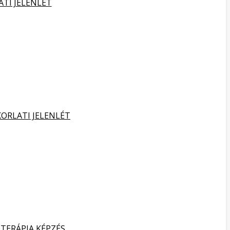
ATI JELENLÉT
KORLATI JELENLÉT
TERÁPIA KÉPZÉS