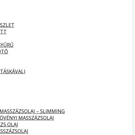
SZLET
ETT
GYŰRŰ
ÖTŐ
TÁSKÁVAL)
 MASSZÁZSOLAJ – SLIMMING
NÖVÉNYI MASSZÁZSOLAJ
ZS OLAJ
SSZÁZSOLAJ