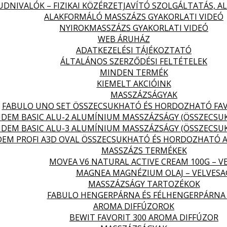
DNIVALÓK – FIZIKAI KÖZÉRZETJAVÍTÓ SZOLGÁLTATÁS, 
ALAKFORMÁLÓ MASSZÁZS GYAKORLATI VIDEÓ
NYIROKMASSZÁZS GYAKORLATI VIDEÓ
WEB ÁRUHÁZ
ADATKEZELÉSI TÁJÉKOZTATÓ
ÁLTALÁNOS SZERZŐDÉSI FELTÉTELEK
MINDEN TERMÉK
KIEMELT AKCIÓINK
MASSZÁZSÁGYAK
FABULO UNO SET ÖSSZECSUKHATÓ ÉS HORDOZHATÓ FA
DEM BASIC ALU-2 ALUMÍNIUM MASSZÁZSÁGY (ÖSSZECS
DEM BASIC ALU-3 ALUMÍNIUM MASSZÁZSÁGY (ÖSSZECS
EM PROFI A3D OVAL ÖSSZECSUKHATÓ ÉS HORDOZHATÓ 
MASSZÁZS TERMÉKEK
MOVEA V6 NATURAL ACTIVE CREAM 100G – V
MAGNEA MAGNÉZIUM OLAJ – VELVES
MASSZÁZSÁGY TARTOZÉKOK
FABULO HENGERPÁRNA ÉS FÉLHENGERPÁRNA
AROMA DIFFÚZOROK
BEWIT FAVORIT 300 AROMA DIFFÚZOR