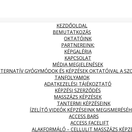
KEZDŐOLDAL
BEMUTATKOZÁS
OKTATÓINK
PARTNEREINK:
KÉPGALÉRIA
KAPCSOLAT
MÉDIA MEGJELENÉSEK
LTERNATÍV GYÓGYMÓDOK ÉS KÉPZÉSEK OKTATÓIVAL A SZOL
TANFOLYAMOK
ADATKEZELÉSI TÁJÉKOZTATÓ
KÉPZÉSI SZERZŐDÉS
MASSZÁZS KÉPZÉSEK
TANTERMI KÉPZÉSEINK
ÍZELÍTŐ VIDEÓK KÉPZÉSEINK MEGISMERÉSÉ
ACCESS BARS
ACCESS FACELIFT
ALAKFORMÁLÓ – CELLULIT MASSZÁZS KÉPZ