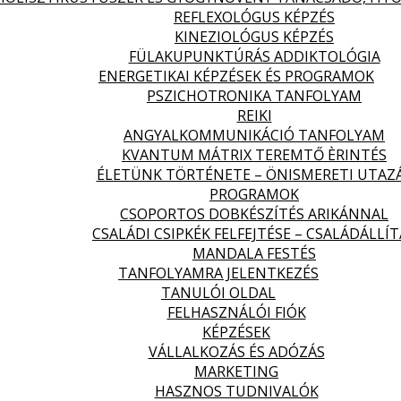
REFLEXOLÓGUS KÉPZÉS
KINEZIOLÓGUS KÉPZÉS
FÜLAKUPUNKTÚRÁS ADDIKTOLÓGIA
ENERGETIKAI KÉPZÉSEK ÉS PROGRAMOK
PSZICHOTRONIKA TANFOLYAM
REIKI
ANGYALKOMMUNIKÁCIÓ TANFOLYAM
KVANTUM MÁTRIX TEREMTŐ ÈRINTÉS
ÉLETÜNK TÖRTÉNETE – ÖNISMERETI UTAZ
PROGRAMOK
CSOPORTOS DOBKÉSZÍTÉS ARIKÁNNAL
CSALÁDI CSIPKÉK FELFEJTÉSE – CSALÁDÁLLÍT
MANDALA FESTÉS
TANFOLYAMRA JELENTKEZÉS
TANULÓI OLDAL
FELHASZNÁLÓI FIÓK
KÉPZÉSEK
VÁLLALKOZÁS ÉS ADÓZÁS
MARKETING
HASZNOS TUDNIVALÓK