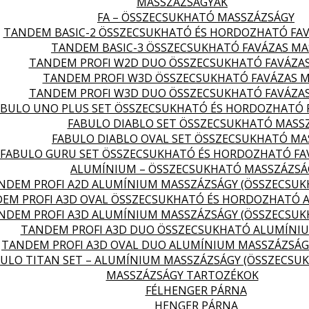
MASSZÁZSÁGYAK
FA – ÖSSZECSUKHATÓ MASSZÁZSÁGY
TANDEM BASIC-2 ÖSSZECSUKHATÓ ÉS HORDOZHATÓ FA
TANDEM BASIC-3 ÖSSZECSUKHATÓ FAVÁZAS MA
TANDEM PROFI W2D DUO ÖSSZECSUKHATÓ FAVÁZA
TANDEM PROFI W3D ÖSSZECSUKHATÓ FAVÁZAS 
TANDEM PROFI W3D DUO ÖSSZECSUKHATÓ FAVÁZA
ABULO UNO PLUS SET ÖSSZECSUKHATÓ ÉS HORDOZHATÓ 
FABULO DIABLO SET ÖSSZECSUKHATÓ MASS
FABULO DIABLO OVAL SET ÖSSZECSUKHATÓ MA
FABULO GURU SET ÖSSZECSUKHATÓ ÉS HORDOZHATÓ FA
ALUMÍNIUM – ÖSSZECSUKHATÓ MASSZÁZSÁ
NDEM PROFI A2D ALUMÍNIUM MASSZÁZSÁGY (ÖSSZECSU
EM PROFI A3D OVAL ÖSSZECSUKHATÓ ÉS HORDOZHATÓ 
NDEM PROFI A3D ALUMÍNIUM MASSZÁZSÁGY (ÖSSZECSU
TANDEM PROFI A3D DUO ÖSSZECSUKHATÓ ALUMÍNI
TANDEM PROFI A3D OVAL DUO ALUMÍNIUM MASSZÁZSÁG
ULO TITAN SET – ALUMÍNIUM MASSZÁZSÁGY (ÖSSZECSU
MASSZÁZSÁGY TARTOZÉKOK
FÉLHENGER PÁRNA
HENGER PÁRNA