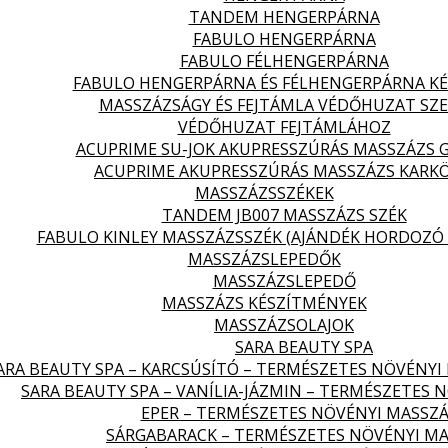
TANDEM HENGERPÁRNA
FABULO HENGERPÁRNA
FABULO FÉLHENGERPÁRNA
FABULO HENGERPÁRNA ÉS FÉLHENGERPÁRNA KÉ
MASSZÁZSÁGY ÉS FEJTÁMLA VÉDŐHUZAT SZ
VÉDŐHUZAT FEJTÁMLÁHOZ
ACUPRIME SU-JOK AKUPRESSZÚRÁS MASSZÁZS 
ACUPRIME AKUPRESSZÚRÁS MASSZÁZS KARK
MASSZÁZSSZÉKEK
TANDEM JB007 MASSZÁZS SZÉK
FABULO KINLEY MASSZÁZSSZÉK (AJÁNDÉK HORDOZÓ 
MASSZÁZSLEPEDŐK
MASSZÁZSLEPEDŐ
MASSZÁZS KÉSZÍTMÉNYEK
MASSZÁZSOLAJOK
SARA BEAUTY SPA
ARA BEAUTY SPA – KARCSÚSÍTÓ – TERMÉSZETES NÖVÉNYI
SARA BEAUTY SPA – VANÍLIA-JÁZMIN – TERMÉSZETES 
EPER – TERMÉSZETES NÖVÉNYI MASSZÁ
SÁRGABARACK – TERMÉSZETES NÖVÉNYI MA