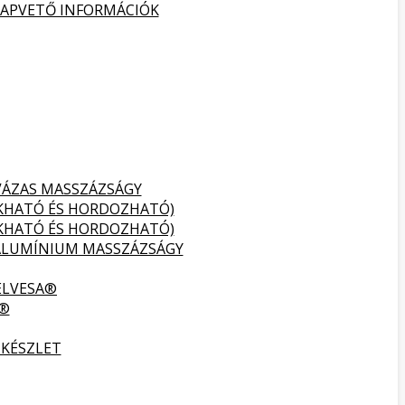
ALAPVETŐ INFORMÁCIÓK
VÁZAS MASSZÁZSÁGY
UKHATÓ ÉS HORDOZHATÓ)
UKHATÓ ÉS HORDOZHATÓ)
ALUMÍNIUM MASSZÁZSÁGY
ELVESA®
A®
 KÉSZLET