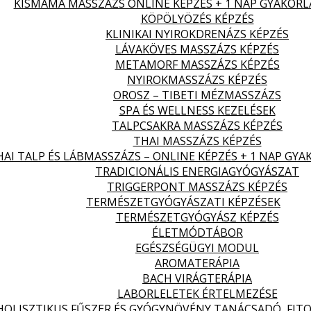
KISMAMA MASSZÁZS ONLINE KÉPZÉS + 1 NAP GYAKORL
KÖPÖLYÖZÉS KÉPZÉS
KLINIKAI NYIROKDRENÁZS KÉPZÉS
LÁVAKÖVES MASSZÁZS KÉPZÉS
METAMORF MASSZÁZS KÉPZÉS
NYIROKMASSZÁZS KÉPZÉS
OROSZ – TIBETI MÉZMASSZÁZS
SPA ÉS WELLNESS KEZELÉSEK
TALPCSAKRA MASSZÁZS KÉPZÉS
THAI MASSZÁZS KÉPZÉS
HAI TALP ÉS LÁBMASSZÁZS – ONLINE KÉPZÉS + 1 NAP GYA
TRADICIONÁLIS ENERGIAGYÓGYÁSZAT
TRIGGERPONT MASSZÁZS KÉPZÉS
TERMÉSZETGYÓGYÁSZATI KÉPZÉSEK
TERMÉSZETGYÓGYÁSZ KÉPZÉS
ÉLETMÓDTÁBOR
EGÉSZSÉGÜGYI MODUL
AROMATERÁPIA
BACH VIRÁGTERÁPIA
LABORLELETEK ÉRTELMEZÉSE
HOLISZTIKUS FŰSZER ÉS GYÓGYNÖVÉNY TANÁCSADÓ, FITO