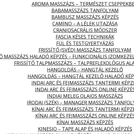
AROMA MASSZÁZS – TERMÉSZET CSEPPEKB
BABAMASSZÁZS TANFOLYAM
BAMBUSZ MASSZÁZS KÉPZÉS
CAMINO – A LÉLEK UTAZÁSA
CRANIOSACRÁLIS MÓDSZER
FASCIA KÉSES TECHNIKÁK
FÜL ÉS TESTGYERTYÁZÁS
FRISSÍTŐ (SVÉD) MASSZÁZS TANFOLYAM
TŐ MASSZÁZS HALADÓ KÉPZÉS – FUNKCIONÁLIS IZOMKEZE
FRISSÍTŐ TALPMASSZÁZS – TALPREFLEXOLÓGUS AL
HANGOLDÁS – HANGTÁL KEZELŐ
HANGOLDÁS – HANGTÁL KEZELŐ HALADÓ KÉP
INDAI ARC ÉS FEJMASSZÁZS TANTERMI KÉPZ
INDAI ARC ÉS FEJMASSZÁZS ONLINE KÉPZÉ
INDIAI MELEG OLAJOS MASSZÁZS
IRODAI (SZÉK) – MANAGER MASSZÁZS TANFO
KÍNAI ARC ÉS FEJMASSZÁZS TANTERMI KÉPZ
KÍNAI ARC ÉS FEJMASSZÁZS ONLINE KÉPZÉ
KÍNAI MASSZÁZS KÉPZÉS
KINESIO – TAPE ALAP ÉS HALADÓ KÉPZÉS