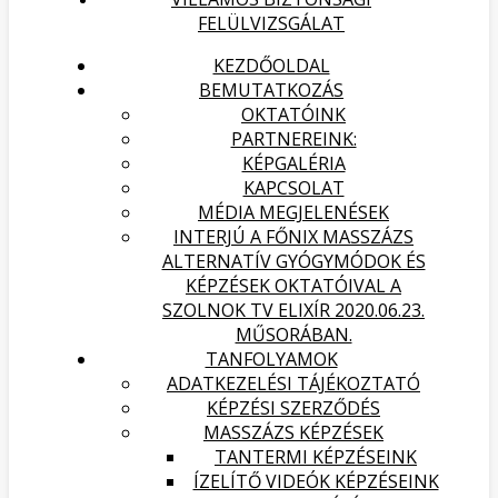
FELÜLVIZSGÁLAT
KEZDŐOLDAL
BEMUTATKOZÁS
OKTATÓINK
PARTNEREINK:
KÉPGALÉRIA
KAPCSOLAT
MÉDIA MEGJELENÉSEK
INTERJÚ A FŐNIX MASSZÁZS
ALTERNATÍV GYÓGYMÓDOK ÉS
KÉPZÉSEK OKTATÓIVAL A
SZOLNOK TV ELIXÍR 2020.06.23.
MŰSORÁBAN.
TANFOLYAMOK
ADATKEZELÉSI TÁJÉKOZTATÓ
KÉPZÉSI SZERZŐDÉS
MASSZÁZS KÉPZÉSEK
TANTERMI KÉPZÉSEINK
ÍZELÍTŐ VIDEÓK KÉPZÉSEINK