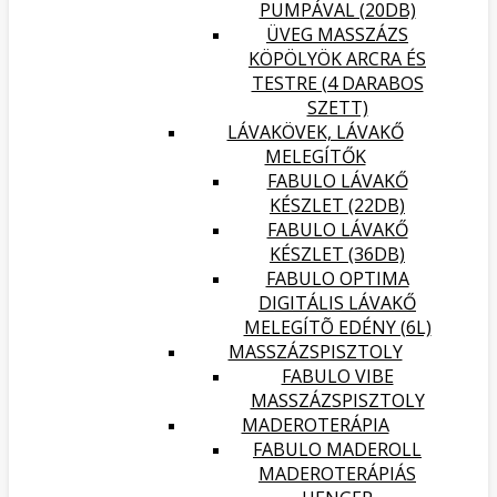
PUMPÁVAL (20DB)
ÜVEG MASSZÁZS
KÖPÖLYÖK ARCRA ÉS
TESTRE (4 DARABOS
SZETT)
LÁVAKÖVEK, LÁVAKŐ
MELEGÍTŐK
FABULO LÁVAKŐ
KÉSZLET (22DB)
FABULO LÁVAKŐ
KÉSZLET (36DB)
FABULO OPTIMA
DIGITÁLIS LÁVAKŐ
MELEGÍTÕ EDÉNY (6L)
MASSZÁZSPISZTOLY
FABULO VIBE
MASSZÁZSPISZTOLY
MADEROTERÁPIA
FABULO MADEROLL
MADEROTERÁPIÁS