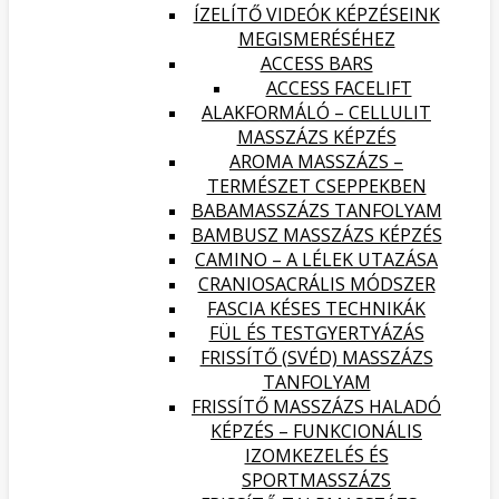
ÍZELÍTŐ VIDEÓK KÉPZÉSEINK
MEGISMERÉSÉHEZ
ACCESS BARS
ACCESS FACELIFT
ALAKFORMÁLÓ – CELLULIT
MASSZÁZS KÉPZÉS
AROMA MASSZÁZS –
TERMÉSZET CSEPPEKBEN
BABAMASSZÁZS TANFOLYAM
BAMBUSZ MASSZÁZS KÉPZÉS
CAMINO – A LÉLEK UTAZÁSA
CRANIOSACRÁLIS MÓDSZER
FASCIA KÉSES TECHNIKÁK
FÜL ÉS TESTGYERTYÁZÁS
FRISSÍTŐ (SVÉD) MASSZÁZS
TANFOLYAM
FRISSÍTŐ MASSZÁZS HALADÓ
KÉPZÉS – FUNKCIONÁLIS
IZOMKEZELÉS ÉS
SPORTMASSZÁZS