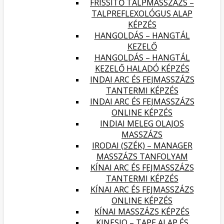
FRISSÍTŐ TALPMASSZÁZS –
TALPREFLEXOLÓGUS ALAP
KÉPZÉS
HANGOLDÁS – HANGTÁL
KEZELŐ
HANGOLDÁS – HANGTÁL
KEZELŐ HALADÓ KÉPZÉS
INDAI ARC ÉS FEJMASSZÁZS
TANTERMI KÉPZÉS
INDAI ARC ÉS FEJMASSZÁZS
ONLINE KÉPZÉS
INDIAI MELEG OLAJOS
MASSZÁZS
IRODAI (SZÉK) – MANAGER
MASSZÁZS TANFOLYAM
KÍNAI ARC ÉS FEJMASSZÁZS
TANTERMI KÉPZÉS
KÍNAI ARC ÉS FEJMASSZÁZS
ONLINE KÉPZÉS
KÍNAI MASSZÁZS KÉPZÉS
KINESIO – TAPE ALAP ÉS