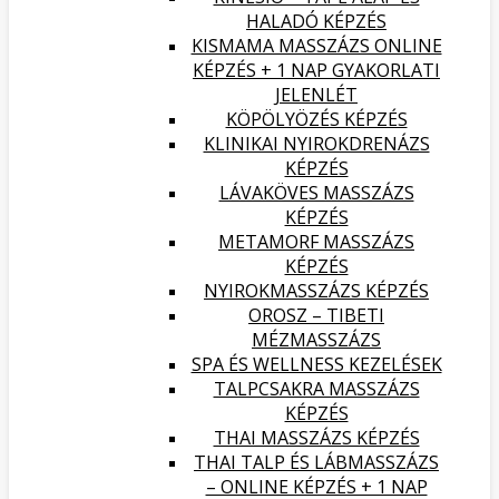
HALADÓ KÉPZÉS
KISMAMA MASSZÁZS ONLINE
KÉPZÉS + 1 NAP GYAKORLATI
JELENLÉT
KÖPÖLYÖZÉS KÉPZÉS
KLINIKAI NYIROKDRENÁZS
KÉPZÉS
LÁVAKÖVES MASSZÁZS
KÉPZÉS
METAMORF MASSZÁZS
KÉPZÉS
NYIROKMASSZÁZS KÉPZÉS
OROSZ – TIBETI
MÉZMASSZÁZS
SPA ÉS WELLNESS KEZELÉSEK
TALPCSAKRA MASSZÁZS
KÉPZÉS
THAI MASSZÁZS KÉPZÉS
THAI TALP ÉS LÁBMASSZÁZS
– ONLINE KÉPZÉS + 1 NAP