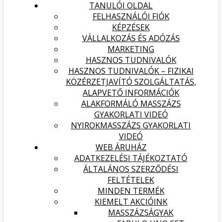
TANULÓI OLDAL
FELHASZNÁLÓI FIÓK
KÉPZÉSEK
VÁLLALKOZÁS ÉS ADÓZÁS
MARKETING
HASZNOS TUDNIVALÓK
HASZNOS TUDNIVALÓK – FIZIKAI
KÖZÉRZETJAVÍTÓ SZOLGÁLTATÁS,
ALAPVETŐ INFORMÁCIÓK
ALAKFORMÁLÓ MASSZÁZS
GYAKORLATI VIDEÓ
NYIROKMASSZÁZS GYAKORLATI
VIDEÓ
WEB ÁRUHÁZ
ADATKEZELÉSI TÁJÉKOZTATÓ
ÁLTALÁNOS SZERZŐDÉSI
FELTÉTELEK
MINDEN TERMÉK
KIEMELT AKCIÓINK
MASSZÁZSÁGYAK