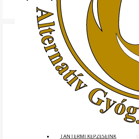
KEZDŐOLDAL
BEMUTATKOZÁS
OKTATÓINK
PARTNEREINK:
KÉPGALÉRIA
KAPCSOLAT
MÉDIA MEGJELENÉSEK
INTERJÚ A FŐNIX MASSZÁZS
ALTERNATÍV GYÓGYMÓDOK ÉS
KÉPZÉSEK OKTATÓIVAL A
SZOLNOK TV ELIXÍR 2020.06.23.
MŰSORÁBAN.
TANFOLYAMOK
ADATKEZELÉSI TÁJÉKOZTATÓ
KÉPZÉSI SZERZŐDÉS
MASSZÁZS KÉPZÉSEK
TANTERMI KÉPZÉSEINK