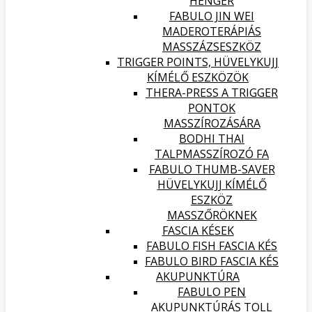
HENGER
FABULO JIN WEI
MADEROTERÁPIÁS
MASSZÁZSESZKÖZ
TRIGGER POINTS, HÜVELYKUJJ
KÍMÉLŐ ESZKÖZÖK
THERA-PRESS A TRIGGER
PONTOK
MASSZÍROZÁSÁRA
BODHI THAI
TALPMASSZÍROZÓ FA
FABULO THUMB-SAVER
HÜVELYKUJJ KÍMÉLŐ
ESZKÖZ
MASSZŐRÖKNEK
FASCIA KÉSEK
FABULO FISH FASCIA KÉS
FABULO BIRD FASCIA KÉS
AKUPUNKTÚRA
FABULO PEN
AKUPUNKTÚRÁS TOLL