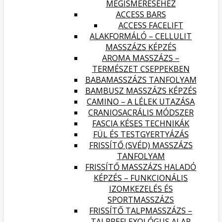
MEGISMERÉSÉHEZ
ACCESS BARS
ACCESS FACELIFT
ALAKFORMÁLÓ – CELLULIT
MASSZÁZS KÉPZÉS
AROMA MASSZÁZS –
TERMÉSZET CSEPPEKBEN
BABAMASSZÁZS TANFOLYAM
BAMBUSZ MASSZÁZS KÉPZÉS
CAMINO – A LÉLEK UTAZÁSA
CRANIOSACRÁLIS MÓDSZER
FASCIA KÉSES TECHNIKÁK
FÜL ÉS TESTGYERTYÁZÁS
FRISSÍTŐ (SVÉD) MASSZÁZS
TANFOLYAM
FRISSÍTŐ MASSZÁZS HALADÓ
KÉPZÉS – FUNKCIONÁLIS
IZOMKEZELÉS ÉS
SPORTMASSZÁZS
FRISSÍTŐ TALPMASSZÁZS –
TALPREFLEXOLÓGUS ALAP