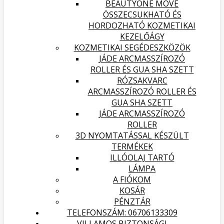
BEAUTYONE MOVE
ÖSSZECSUKHATÓ ÉS
HORDOZHATÓ KOZMETIKAI
KEZELŐÁGY
KOZMETIKAI SEGÉDESZKÖZÖK
JÁDE ARCMASSZÍROZÓ
ROLLER ÉS GUA SHA SZETT
RÓZSAKVARC
ARCMASSZÍROZÓ ROLLER ÉS
GUA SHA SZETT
JÁDE ARCMASSZÍROZÓ
ROLLER
3D NYOMTATÁSSAL KÉSZÜLT
TERMÉKEK
ILLÓOLAJ TARTÓ
LÁMPA
A FIÓKOM
KOSÁR
PÉNZTÁR
TELEFONSZÁM: 06706133309
VILLAMOS BIZTONSÁGI