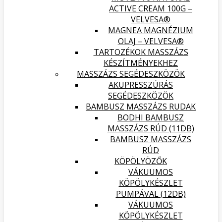
ACTIVE CREAM 100G –
VELVESA®
MAGNEA MAGNÉZIUM
OLAJ – VELVESA®
TARTOZÉKOK MASSZÁZS
KÉSZÍTMÉNYEKHEZ
MASSZÁZS SEGÉDESZKÖZÖK
AKUPRESSZÚRÁS
SEGÉDESZKÖZÖK
BAMBUSZ MASSZÁZS RUDAK
BODHI BAMBUSZ
MASSZÁZS RÚD (11DB)
BAMBUSZ MASSZÁZS
RÚD
KÖPÖLYÖZŐK
VÁKUUMOS
KÖPÖLYKÉSZLET
PUMPÁVAL (12DB)
VÁKUUMOS
KÖPÖLYKÉSZLET