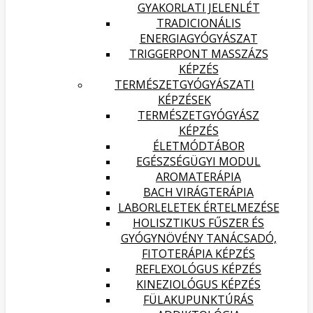
GYAKORLATI JELENLÉT
TRADICIONÁLIS
ENERGIAGYÓGYÁSZAT
TRIGGERPONT MASSZÁZS
KÉPZÉS
TERMÉSZETGYÓGYÁSZATI
KÉPZÉSEK
TERMÉSZETGYÓGYÁSZ
KÉPZÉS
ÉLETMÓDTÁBOR
EGÉSZSÉGÜGYI MODUL
AROMATERÁPIA
BACH VIRÁGTERÁPIA
LABORLELETEK ÉRTELMEZÉSE
HOLISZTIKUS FŰSZER ÉS
GYÓGYNÖVÉNY TANÁCSADÓ,
FITOTERÁPIA KÉPZÉS
REFLEXOLÓGUS KÉPZÉS
KINEZIOLÓGUS KÉPZÉS
FÜLAKUPUNKTÚRÁS