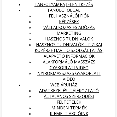
TANFOLYAMRA JELENTKEZÉS
TANULÓI OLDAL
FELHASZNÁLÓI FIÓK
KÉPZÉSEK
VÁLLALKOZÁS ÉS ADÓZÁS
MARKETING
HASZNOS TUDNIVALÓK
HASZNOS TUDNIVALÓK – FIZIKAI
KÖZÉRZETJAVÍTÓ SZOLGÁLTATÁS,
ALAPVETŐ INFORMÁCIÓK
ALAKFORMÁLÓ MASSZÁZS
GYAKORLATI VIDEÓ
NYIROKMASSZÁZS GYAKORLATI
VIDEÓ
WEB ÁRUHÁZ
ADATKEZELÉSI TÁJÉKOZTATÓ
ÁLTALÁNOS SZERZŐDÉSI
FELTÉTELEK
MINDEN TERMÉK
KIEMELT AKCIÓINK