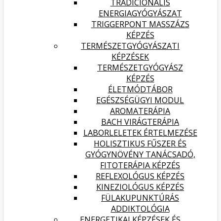
TRADICIONÁLIS
ENERGIAGYÓGYÁSZAT
TRIGGERPONT MASSZÁZS
KÉPZÉS
TERMÉSZETGYÓGYÁSZATI
KÉPZÉSEK
TERMÉSZETGYÓGYÁSZ
KÉPZÉS
ÉLETMÓDTÁBOR
EGÉSZSÉGÜGYI MODUL
AROMATERÁPIA
BACH VIRÁGTERÁPIA
LABORLELETEK ÉRTELMEZÉSE
HOLISZTIKUS FŰSZER ÉS
GYÓGYNÖVÉNY TANÁCSADÓ,
FITOTERÁPIA KÉPZÉS
REFLEXOLÓGUS KÉPZÉS
KINEZIOLÓGUS KÉPZÉS
FÜLAKUPUNKTÚRÁS
ADDIKTOLÓGIA
ENERGETIKAI KÉPZÉSEK ÉS