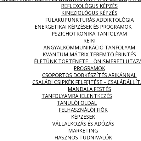
REFLEXOLÓGUS KÉPZÉS
KINEZIOLÓGUS KÉPZÉS
FÜLAKUPUNKTÚRÁS ADDIKTOLÓGIA
ENERGETIKAI KÉPZÉSEK ÉS PROGRAMOK
PSZICHOTRONIKA TANFOLYAM
REIKI
ANGYALKOMMUNIKÁCIÓ TANFOLYAM
KVANTUM MÁTRIX TEREMTŐ ÈRINTÉS
ÉLETÜNK TÖRTÉNETE – ÖNISMERETI UTAZ
PROGRAMOK
CSOPORTOS DOBKÉSZÍTÉS ARIKÁNNAL
CSALÁDI CSIPKÉK FELFEJTÉSE – CSALÁDÁLLÍT
MANDALA FESTÉS
TANFOLYAMRA JELENTKEZÉS
TANULÓI OLDAL
FELHASZNÁLÓI FIÓK
KÉPZÉSEK
VÁLLALKOZÁS ÉS ADÓZÁS
MARKETING
HASZNOS TUDNIVALÓK