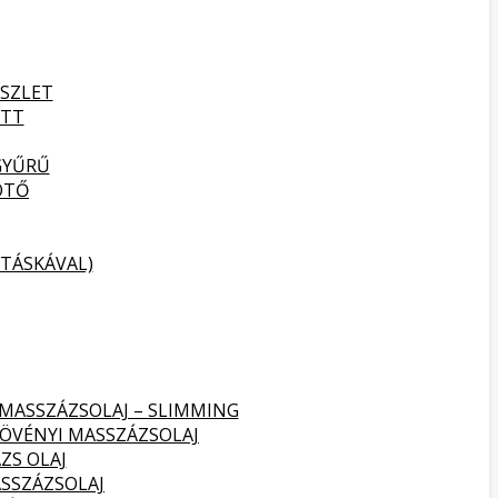
SZLET
ETT
GYŰRŰ
ÖTŐ
TÁSKÁVAL)
 MASSZÁZSOLAJ – SLIMMING
NÖVÉNYI MASSZÁZSOLAJ
ZS OLAJ
SSZÁZSOLAJ