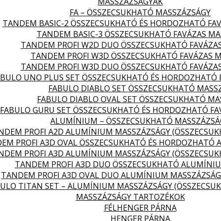
MASSZÁZSÁGYAK
FA – ÖSSZECSUKHATÓ MASSZÁZSÁGY
TANDEM BASIC-2 ÖSSZECSUKHATÓ ÉS HORDOZHATÓ FA
TANDEM BASIC-3 ÖSSZECSUKHATÓ FAVÁZAS MA
TANDEM PROFI W2D DUO ÖSSZECSUKHATÓ FAVÁZA
TANDEM PROFI W3D ÖSSZECSUKHATÓ FAVÁZAS 
TANDEM PROFI W3D DUO ÖSSZECSUKHATÓ FAVÁZA
ABULO UNO PLUS SET ÖSSZECSUKHATÓ ÉS HORDOZHATÓ 
FABULO DIABLO SET ÖSSZECSUKHATÓ MASS
FABULO DIABLO OVAL SET ÖSSZECSUKHATÓ MA
FABULO GURU SET ÖSSZECSUKHATÓ ÉS HORDOZHATÓ FA
ALUMÍNIUM – ÖSSZECSUKHATÓ MASSZÁZSÁ
NDEM PROFI A2D ALUMÍNIUM MASSZÁZSÁGY (ÖSSZECSU
EM PROFI A3D OVAL ÖSSZECSUKHATÓ ÉS HORDOZHATÓ 
NDEM PROFI A3D ALUMÍNIUM MASSZÁZSÁGY (ÖSSZECSU
TANDEM PROFI A3D DUO ÖSSZECSUKHATÓ ALUMÍNI
TANDEM PROFI A3D OVAL DUO ALUMÍNIUM MASSZÁZSÁG
ULO TITAN SET – ALUMÍNIUM MASSZÁZSÁGY (ÖSSZECSU
MASSZÁZSÁGY TARTOZÉKOK
FÉLHENGER PÁRNA
HENGER PÁRNA