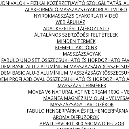
DNIVALÓK – FIZIKAI KÖZÉRZETJAVÍTÓ SZOLGÁLTATÁS, 
ALAKFORMÁLÓ MASSZÁZS GYAKORLATI VIDEÓ
NYIROKMASSZÁZS GYAKORLATI VIDEÓ
WEB ÁRUHÁZ
ADATKEZELÉSI TÁJÉKOZTATÓ
ÁLTALÁNOS SZERZŐDÉSI FELTÉTELEK
MINDEN TERMÉK
KIEMELT AKCIÓINK
MASSZÁZSÁGYAK
FABULO UNO SET ÖSSZECSUKHATÓ ÉS HORDOZHATÓ FA
DEM BASIC ALU-2 ALUMÍNIUM MASSZÁZSÁGY (ÖSSZECS
DEM BASIC ALU-3 ALUMÍNIUM MASSZÁZSÁGY (ÖSSZECS
EM PROFI A3D OVAL ÖSSZECSUKHATÓ ÉS HORDOZHATÓ 
MASSZÁZS TERMÉKEK
MOVEA V6 NATURAL ACTIVE CREAM 100G – V
MAGNEA MAGNÉZIUM OLAJ – VELVES
MASSZÁZSÁGY TARTOZÉKOK
FABULO HENGERPÁRNA ÉS FÉLHENGERPÁRNA
AROMA DIFFÚZOROK
BEWIT FAVORIT 300 AROMA DIFFÚZOR