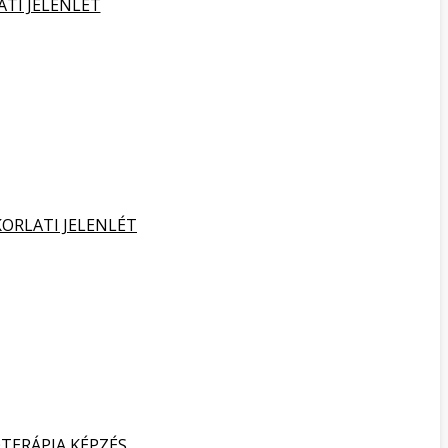
ATI JELENLÉT
KORLATI JELENLÉT
TERÁPIA KÉPZÉS