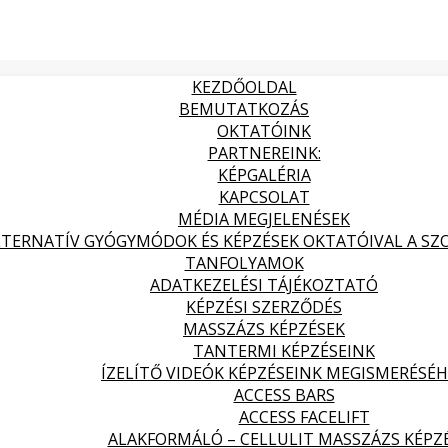
KEZDŐOLDAL
BEMUTATKOZÁS
OKTATÓINK
PARTNEREINK:
KÉPGALÉRIA
KAPCSOLAT
MÉDIA MEGJELENÉSEK
LTERNATÍV GYÓGYMÓDOK ÉS KÉPZÉSEK OKTATÓIVAL A SZOL
TANFOLYAMOK
ADATKEZELÉSI TÁJÉKOZTATÓ
KÉPZÉSI SZERZŐDÉS
MASSZÁZS KÉPZÉSEK
TANTERMI KÉPZÉSEINK
ÍZELÍTŐ VIDEÓK KÉPZÉSEINK MEGISMERÉSÉ
ACCESS BARS
ACCESS FACELIFT
ALAKFORMÁLÓ – CELLULIT MASSZÁZS KÉPZ