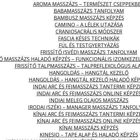
AROMA MASSZÁZS – TERMÉSZET CSEPPEKB
BABAMASSZÁZS TANFOLYAM
BAMBUSZ MASSZÁZS KÉPZÉS
CAMINO – A LÉLEK UTAZÁSA
CRANIOSACRÁLIS MÓDSZER
FASCIA KÉSES TECHNIKÁK
FÜL ÉS TESTGYERTYÁZÁS
FRISSÍTŐ (SVÉD) MASSZÁZS TANFOLYAM
TŐ MASSZÁZS HALADÓ KÉPZÉS – FUNKCIONÁLIS IZOMKEZE
FRISSÍTŐ TALPMASSZÁZS – TALPREFLEXOLÓGUS AL
HANGOLDÁS – HANGTÁL KEZELŐ
HANGOLDÁS – HANGTÁL KEZELŐ HALADÓ KÉP
INDAI ARC ÉS FEJMASSZÁZS TANTERMI KÉPZ
INDAI ARC ÉS FEJMASSZÁZS ONLINE KÉPZÉ
INDIAI MELEG OLAJOS MASSZÁZS
IRODAI (SZÉK) – MANAGER MASSZÁZS TANFO
KÍNAI ARC ÉS FEJMASSZÁZS TANTERMI KÉPZ
KÍNAI ARC ÉS FEJMASSZÁZS ONLINE KÉPZÉ
KÍNAI MASSZÁZS KÉPZÉS
KINESIO – TAPE ALAP ÉS HALADÓ KÉPZÉS