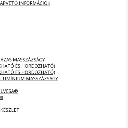
ALAPVETŐ INFORMÁCIÓK
VÁZAS MASSZÁZSÁGY
UKHATÓ ÉS HORDOZHATÓ)
UKHATÓ ÉS HORDOZHATÓ)
ALUMÍNIUM MASSZÁZSÁGY
ELVESA®
A®
 KÉSZLET