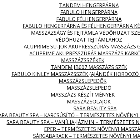
TANDEM HENGERPÁRNA
FABULO HENGERPÁRNA
FABULO FÉLHENGERPÁRNA
FABULO HENGERPÁRNA ÉS FÉLHENGERPÁRNA KÉ
MASSZÁZSÁGY ÉS FEJTÁMLA VÉDŐHUZAT SZ
VÉDŐHUZAT FEJTÁMLÁHOZ
ACUPRIME SU-JOK AKUPRESSZÚRÁS MASSZÁZS 
ACUPRIME AKUPRESSZÚRÁS MASSZÁZS KARK
MASSZÁZSSZÉKEK
TANDEM JB007 MASSZÁZS SZÉK
FABULO KINLEY MASSZÁZSSZÉK (AJÁNDÉK HORDOZÓ 
MASSZÁZSLEPEDŐK
MASSZÁZSLEPEDŐ
MASSZÁZS KÉSZÍTMÉNYEK
MASSZÁZSOLAJOK
SARA BEAUTY SPA
ARA BEAUTY SPA – KARCSÚSÍTÓ – TERMÉSZETES NÖVÉNYI
SARA BEAUTY SPA – VANÍLIA-JÁZMIN – TERMÉSZETES 
EPER – TERMÉSZETES NÖVÉNYI MASSZÁ
SÁRGABARACK – TERMÉSZETES NÖVÉNYI MA