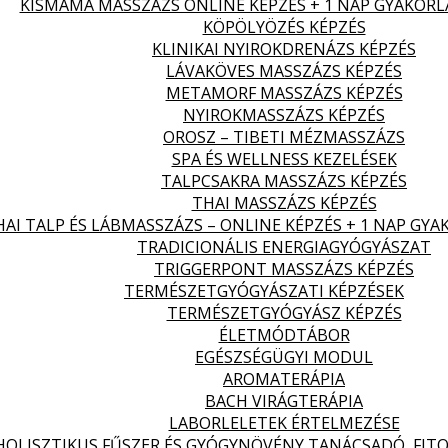
KISMAMA MASSZÁZS ONLINE KÉPZÉS + 1 NAP GYAKORL
KÖPÖLYÖZÉS KÉPZÉS
KLINIKAI NYIROKDRENÁZS KÉPZÉS
LÁVAKÖVES MASSZÁZS KÉPZÉS
METAMORF MASSZÁZS KÉPZÉS
NYIROKMASSZÁZS KÉPZÉS
OROSZ – TIBETI MÉZMASSZÁZS
SPA ÉS WELLNESS KEZELÉSEK
TALPCSAKRA MASSZÁZS KÉPZÉS
THAI MASSZÁZS KÉPZÉS
HAI TALP ÉS LÁBMASSZÁZS – ONLINE KÉPZÉS + 1 NAP GYA
TRADICIONÁLIS ENERGIAGYÓGYÁSZAT
TRIGGERPONT MASSZÁZS KÉPZÉS
TERMÉSZETGYÓGYÁSZATI KÉPZÉSEK
TERMÉSZETGYÓGYÁSZ KÉPZÉS
ÉLETMÓDTÁBOR
EGÉSZSÉGÜGYI MODUL
AROMATERÁPIA
BACH VIRÁGTERÁPIA
LABORLELETEK ÉRTELMEZÉSE
HOLISZTIKUS FŰSZER ÉS GYÓGYNÖVÉNY TANÁCSADÓ, FITO